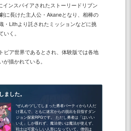
RPGにインスパイアされたストーリードリブン
劇に長けた主人公・Akaneとなり、相棒の
織・Lithより託されたミッションなどに挑
ていく。
トピア世界であるとされ、体験版では各地
闘いが描かれている。
しました。
“ぜんめつ”してしまった勇者パーティから1人だ
け選んで、ともに迷宮からの脱出を目指すダン
ジョン探索RPGです。 ただし勇者は「はい/い
いえ」しか喋れず、魔法使いは魔法が使えず、
戦士は可愛らしい人形になっていて、僧侶は