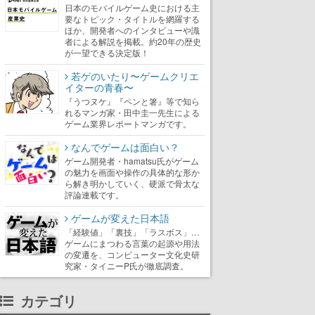
日本のモバイルゲーム史における主
要なトピック・タイトルを網羅する
ほか、開発者へのインタビューや識
者による解説を掲載。約20年の歴史
が一望できる決定版！
若ゲのいたり〜ゲームクリエ
イターの青春〜
『うつヌケ』『ペンと箸』等で知ら
れるマンガ家・田中圭一先生による
ゲーム業界レポートマンガです。
なんでゲームは面白い？
ゲーム開発者・hamatsu氏がゲーム
の魅力を画面や操作の具体的な形か
ら解き明かしていく、硬派で骨太な
評論連載です。
ゲームが変えた日本語
「経験値」「裏技」「ラスボス」…
ゲームにまつわる言葉の起源や用法
の変遷を、コンピューター文化史研
究家・タイニーP氏が徹底調査。
カテゴリ