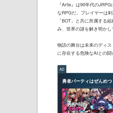
『Artis』は90年代のJ
なRPGだ。プレイヤーは剣
「BOT」と共に所属する組
み、世界の謎を解き明かし
物語の舞台は未来のディス
に存在する危険なAIとの
AD
勇者パーティはぜんめつ