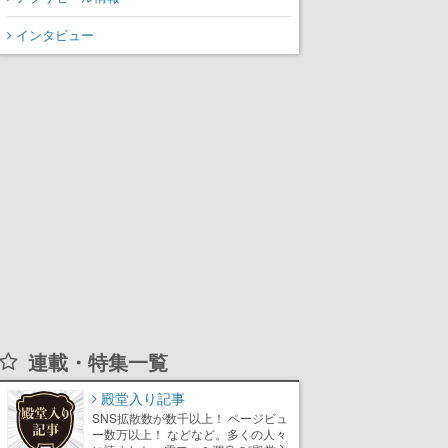
インタビュー
連載・特集一覧
殿堂入り記事
SNS拡散数が数千以上！ ページビュ
ー数万以上！ などなど。多くの人々