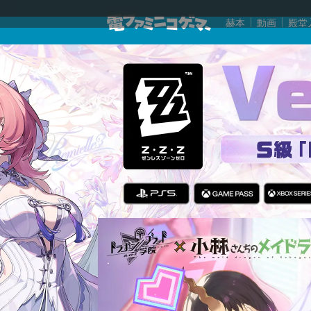
赫本
動画
殿堂