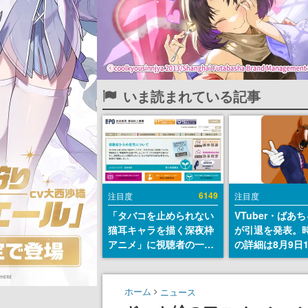
いま読まれている記事
6149
注目度
注目度
「タバコを止められない
VTuber・ばあ
猫耳キャラを描く深夜枠
が引退を発表。
アニメ」に視聴者の一部
の詳細は8月9日
から批判意見。違法薬物
の配信で説明
の使用と思しき描写も含
めて、BPOが議論を交わ
ホーム
ニュース
す