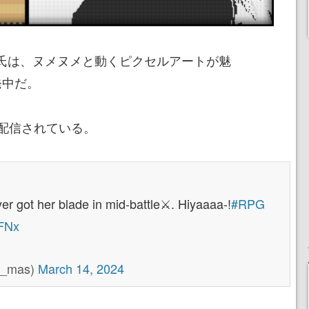
s氏は、ヌメヌメと動くピクセルアートが魅
発中だ。
配信されている。
r got her blade in mid-battle⚔️. Hiyaaaa-!
#RPG
oFNx
le_mas)
March 14, 2024