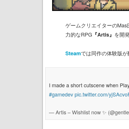
ゲームクリエイターのMa
力的なRPG
を開
『Artis』
では同作の体験版が
Steam
I made a short cutscene when Playe
#gamedev
pic.twitter.com/yjSAcv
— Artis – Wishlist now ✨ (@gent