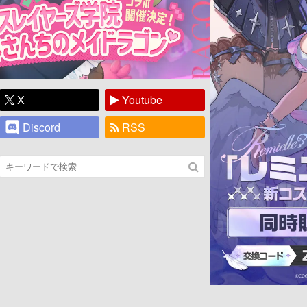
X
Youtube
Discord
RSS