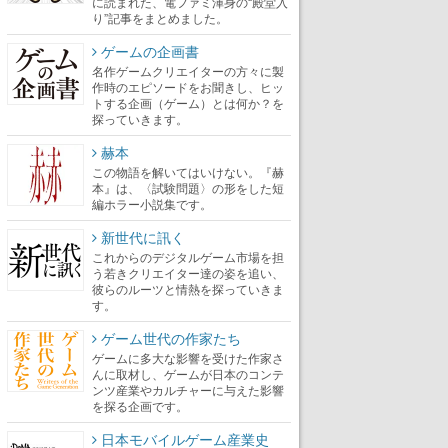
に読まれた、電ファミ渾身の“殿堂入
り”記事をまとめました。
ゲームの企画書
名作ゲームクリエイターの方々に製
作時のエピソードをお聞きし、ヒッ
トする企画（ゲーム）とは何か？を
探っていきます。
赫本
この物語を解いてはいけない。『赫
本』は、〈試験問題〉の形をした短
編ホラー小説集です。
新世代に訊く
これからのデジタルゲーム市場を担
う若きクリエイター達の姿を追い、
彼らのルーツと情熱を探っていきま
す。
ゲーム世代の作家たち
ゲームに多大な影響を受けた作家さ
んに取材し、ゲームが日本のコンテ
ンツ産業やカルチャーに与えた影響
を探る企画です。
日本モバイルゲーム産業史