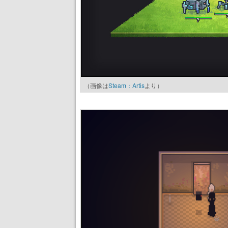
（画像は
Steam：Artis
より）