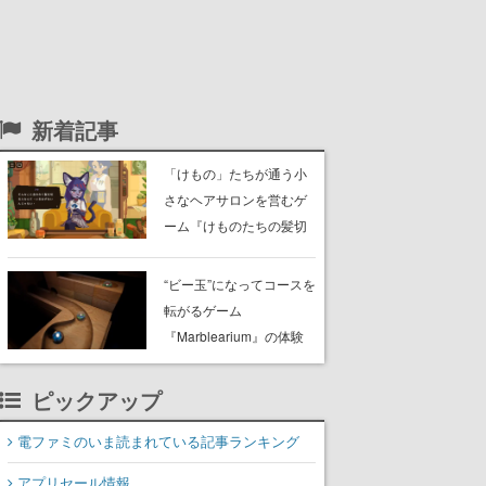
新着記事
「けもの」たちが通う小
さなヘアサロンを営むゲ
ーム『けものたちの髪切
り屋』体験版が配信開
始。悩みを持ったお客様
“ビー玉”になってコースを
と会話を交わし“本当に望
転がるゲーム
んでる髪型”を見つけ出す
『Marblearium』の体験
版がSteamで本日8月7日
より配信。Lo-Fiビートに
ピックアップ
乗って奇妙な空間を探検
電ファミのいま読まれている記事ランキング
アプリセール情報