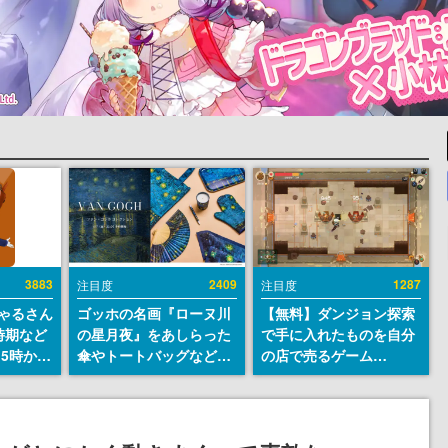
3883
2409
1287
注目度
注目度
ちゃるさん
ゴッホの名画『ローヌ川
【無料】ダンジョン探索
時期など
の星月夜』をあしらった
で手に入れたものを自分
15時から
傘やトートバッグなどが
の店で売るゲーム
登場。8月7日21時より2
『Moonlighter』が
日間限定で予約販売
Steamにて無料配布中！
続編『Moonlighter 2』
の9月2日正式リリースを