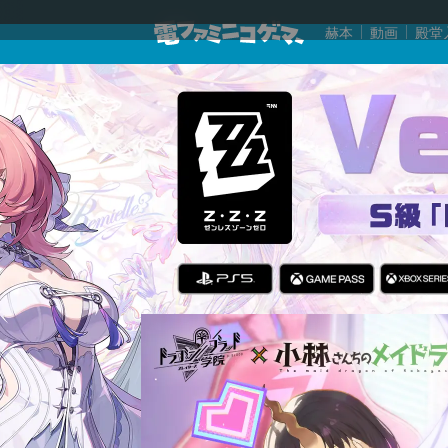
赫本
動画
殿堂