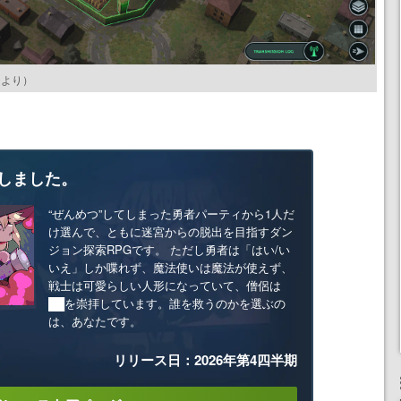
ジ
より）
しました。
“ぜんめつ”してしまった勇者パーティから1人だ
け選んで、ともに迷宮からの脱出を目指すダン
ジョン探索RPGです。 ただし勇者は「はい/い
いえ」しか喋れず、魔法使いは魔法が使えず、
戦士は可愛らしい人形になっていて、僧侶は
██を崇拝しています。誰を救うのかを選ぶの
は、あなたです。
リリース日：2026年第4四半期