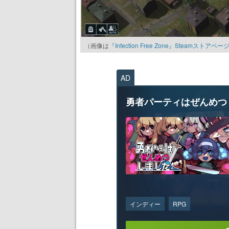
（画像は
『Infection Free Zone』Steamストアペー
AD
勇者パーティはぜんめつ
インディー
RPG