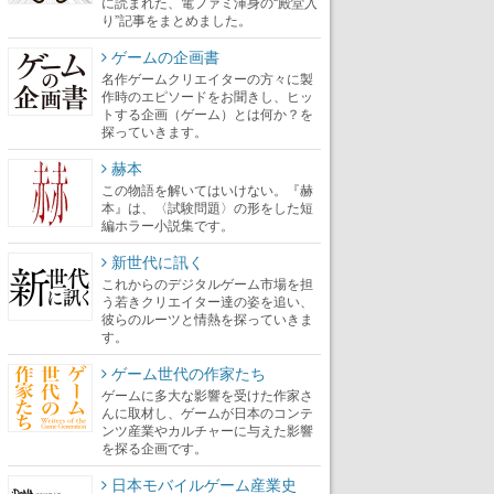
に読まれた、電ファミ渾身の“殿堂入
り”記事をまとめました。
ゲームの企画書
名作ゲームクリエイターの方々に製
作時のエピソードをお聞きし、ヒッ
トする企画（ゲーム）とは何か？を
探っていきます。
赫本
この物語を解いてはいけない。『赫
本』は、〈試験問題〉の形をした短
編ホラー小説集です。
新世代に訊く
これからのデジタルゲーム市場を担
う若きクリエイター達の姿を追い、
彼らのルーツと情熱を探っていきま
す。
ゲーム世代の作家たち
ゲームに多大な影響を受けた作家さ
んに取材し、ゲームが日本のコンテ
ンツ産業やカルチャーに与えた影響
を探る企画です。
日本モバイルゲーム産業史