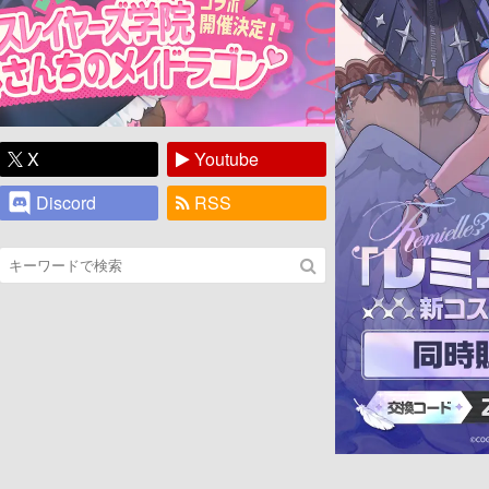
X
Youtube
Discord
RSS