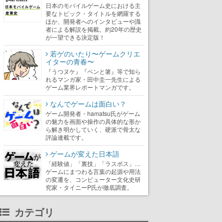
日本のモバイルゲーム史における主
要なトピック・タイトルを網羅する
ほか、開発者へのインタビューや識
者による解説を掲載。約20年の歴史
が一望できる決定版！
若ゲのいたり〜ゲームクリエ
イターの青春〜
『うつヌケ』『ペンと箸』等で知ら
れるマンガ家・田中圭一先生による
ゲーム業界レポートマンガです。
なんでゲームは面白い？
ゲーム開発者・hamatsu氏がゲーム
の魅力を画面や操作の具体的な形か
ら解き明かしていく、硬派で骨太な
評論連載です。
ゲームが変えた日本語
「経験値」「裏技」「ラスボス」…
ゲームにまつわる言葉の起源や用法
の変遷を、コンピューター文化史研
究家・タイニーP氏が徹底調査。
カテゴリ