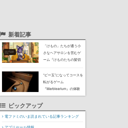
新着記事
「けもの」たちが通う小
さなヘアサロンを営むゲ
ーム『けものたちの髪切
り屋』体験版が配信開
始。悩みを持ったお客様
“ビー玉”になってコースを
と会話を交わし“本当に望
転がるゲーム
んでる髪型”を見つけ出す
『Marblearium』の体験
版がSteamで本日8月7日
より配信。Lo-Fiビートに
ピックアップ
乗って奇妙な空間を探検
電ファミのいま読まれている記事ランキング
アプリセール情報