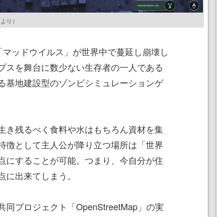
ジ
より）
Zone』は「マッドウイルス」が世界中で蔓延し崩壊し
プスを舞台に数少ない生存者の一人である
る基地建設型のゾンビシミュレーションゲ
生き残るべく食料や水はもちろん資材を集
特徴として主人公が降り立つ場所は「世界
点にすることが可能。つまり、今自分が住
点に出来てしまう。
プロジェクト「OpenStreetMap」の実