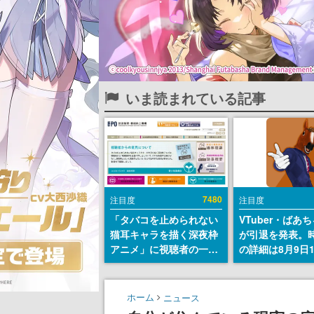
いま読まれている記事
7480
注目度
注目度
「タバコを止められない
VTuber・ばあ
猫耳キャラを描く深夜枠
が引退を発表。
アニメ」に視聴者の一部
の詳細は8月9日
から批判意見。違法薬物
の配信で説明
の使用と思しき描写も含
めて、BPOが議論を交わ
ホーム
ニュース
す