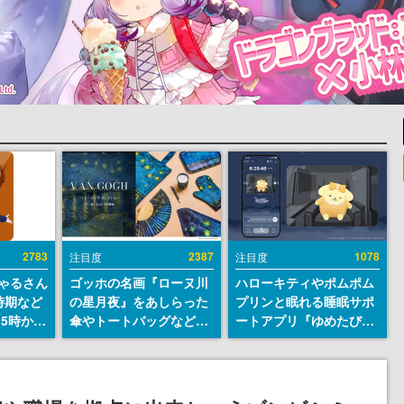
2783
2387
1078
注目度
注目度
ちゃるさん
ゴッホの名画『ローヌ川
ハローキティやポムポム
時期など
の星月夜』をあしらった
プリンと眠れる睡眠サポ
15時から
傘やトートバッグなどが
ートアプリ『ゆめたび』
登場。8月7日21時より2
が配信中。キャラごとの
日間限定で予約販売
ASMRや目覚ましアラー
ムも搭載