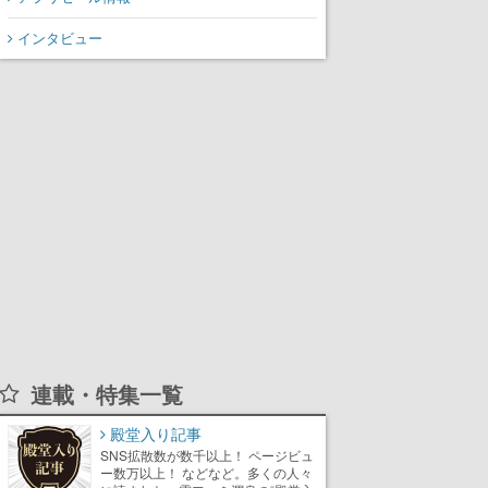
インタビュー
連載・特集一覧
殿堂入り記事
SNS拡散数が数千以上！ ページビュ
ー数万以上！ などなど。多くの人々