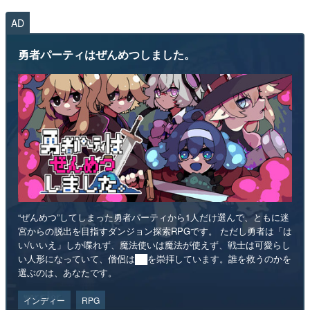
AD
勇者パーティはぜんめつしました。
“ぜんめつ”してしまった勇者パーティから1人だけ選んで、ともに迷
宮からの脱出を目指すダンジョン探索RPGです。 ただし勇者は「は
い/いいえ」しか喋れず、魔法使いは魔法が使えず、戦士は可愛らし
い人形になっていて、僧侶は██を崇拝しています。誰を救うのかを
選ぶのは、あなたです。
インディー
RPG