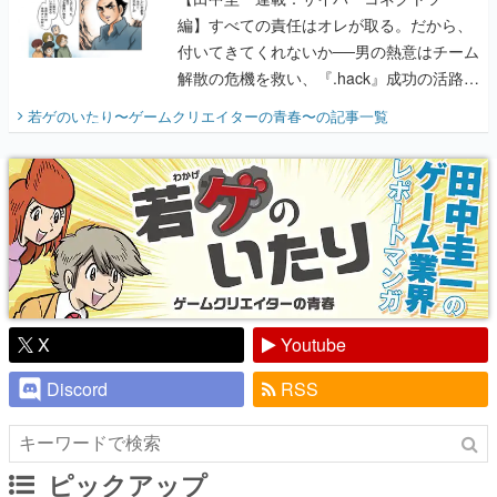
編】すべての責任はオレが取る。だから、
付いてきてくれないか──男の熱意はチーム
解散の危機を救い、『.hack』成功の活路を
開く。業界の快男児・松山 洋に流れる血は
若ゲのいたり〜ゲームクリエイターの青春〜
の記事一覧
『少年ジャンプ』色だった【若ゲのいた
り】
X
Youtube
Discord
RSS
ピックアップ