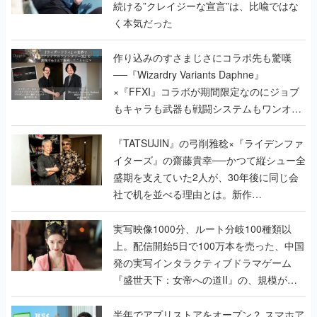
続ける”クレイジーな宣言”は、比喩ではな
く本気だった
作り込みのすさまじさにコラボ先も驚嘆
──『Wizardry Variants Daphne』
×『FFXI』コラボが期間限定なのにジョブ
もキャラも武器も戦闘システムもワンオフ
で作り込まれた理由を両ディレクターに聞
く
『TATSUJIN』の弓削雅稔×『ライデンファ
イターズ』の齋藤貴幸──かつて縦シュー全
盛期を支えていた2人が、30年後に同じ会
社で机を並べる理由とは。新作
『TATSUJIN EXTREME』で初タッグを組
んだレジェンド2人に訊く開発秘話
実写映像1000分、ルート分岐100種類以
上。配信開始5日で100万本を売った、中国
発の実写インタラクティブドラマゲーム
『盛世天下：女帝への道II』の、規模が違
うこだわりをプロデューサーに聞いた
半年でアプリストアをオープン？ スマホア