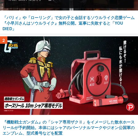
「パリィ」や「ローリング」で女の子と会話するソウルライク恋愛ゲーム
『小早川さんはソウルライク』無料公開。返事に失敗すると「YOU
DIED」
2
『機動戦士ガンダム』の「シャア専用ザクⅡ」をイメージした散水ホース
リールが予約開始。本体にはシャアのパーソナルマークやジオン公国軍の
エンブレム、型式番号などを配置