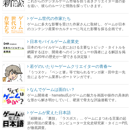
これからのデジタルゲーム市場を担う若きクリエイター達の姿
を追い、彼らのルーツと情熱を探っていきます。
ゲーム世代の作家たち
ゲームに多大な影響を受けた作家さんに取材し、ゲームが日本
のコンテンツ産業やカルチャーに与えた影響を探る企画です。
日本モバイルゲーム産業史
日本のモバイルゲーム史における主要なトピック・タイトルを
網羅するほか、開発者へのインタビューや識者による解説を掲
載。約20年の歴史が一望できる決定版！
若ゲのいたり〜ゲームクリエイターの青春〜
『うつヌケ』『ペンと箸』等で知られるマンガ家・田中圭一先
生によるゲーム業界レポートマンガです。
なんでゲームは面白い？
ゲーム開発者・hamatsu氏がゲームの魅力を画面や操作の具体的
な形から解き明かしていく、硬派で骨太な評論連載です。
ゲームが変えた日本語
「経験値」「裏技」「ラスボス」… ゲームにまつわる言葉の起
源や用法の変遷を、コンピューター文化史研究家・タイニーP氏
が徹底調査。