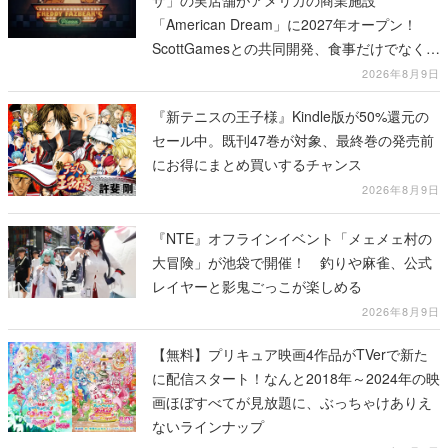
ザ」の実店舗がアメリカの商業施設
「American Dream」に2027年オープン！
ScottGamesとの共同開発、食事だけでなくス
テージショーや没入型のホラー体験も楽しめ
2026年8月9日
る
『新テニスの王子様』Kindle版が50%還元の
セール中。既刊47巻が対象、最終巻の発売前
にお得にまとめ買いするチャンス
2026年8月9日
『NTE』オフラインイベント「メェメェ村の
大冒険」が池袋で開催！ 釣りや麻雀、公式
レイヤーと影鬼ごっこが楽しめる
2026年8月9日
【無料】プリキュア映画4作品がTVerで新た
に配信スタート！なんと2018年～2024年の映
画ほぼすべてが見放題に、ぶっちゃけありえ
ないラインナップ