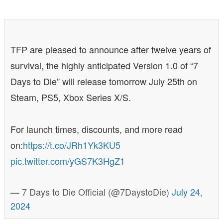
TFP are pleased to announce after twelve years of
survival, the highly anticipated Version 1.0 of “7
Days to Die” will release tomorrow July 25th on
Steam, PS5, Xbox Series X/S.
For launch times, discounts, and more read
on:
https://t.co/JRh1Yk3KU5
pic.twitter.com/yGS7K3HgZ1
— 7 Days to Die Official (@7DaystoDie)
July 24,
2024