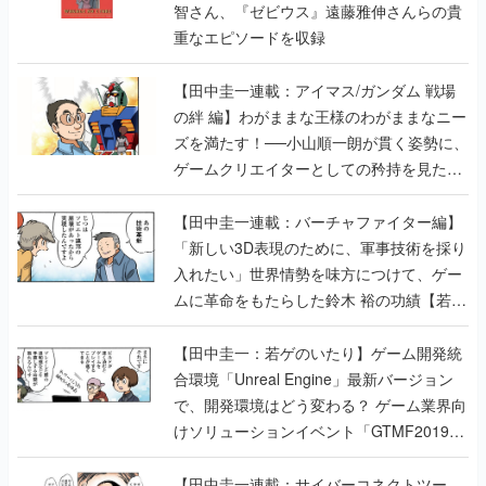
智さん、『ゼビウス』遠藤雅伸さんらの貴
重なエピソードを収録
【田中圭一連載：アイマス/ガンダム 戦場
の絆 編】わがままな王様のわがままなニー
ズを満たす！──小山順一朗が貫く姿勢に、
ゲームクリエイターとしての矜持を見た
【若ゲのいたり最終回】
【田中圭一連載：バーチャファイター編】
「新しい3D表現のために、軍事技術を採り
入れたい」世界情勢を味方につけて、ゲー
ムに革命をもたらした鈴木 裕の功績【若ゲ
のいたり】
【田中圭一：若ゲのいたり】ゲーム開発統
合環境「Unreal Engine」最新バージョン
で、開発環境はどう変わる？ ゲーム業界向
けソリューションイベント「GTMF2019」
に行って、より理解を深めよう【PR】
【田中圭一連載：サイバーコネクトツー