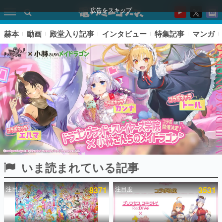
広告をスキップ
赫本
動画
殿堂入り記事
インタビュー
特集記事
マンガ
いま読まれている記事
ピックアップ
注目度
8371
注目度
3531
電ファミのいま読まれている記事ランキング
アプリセール情報