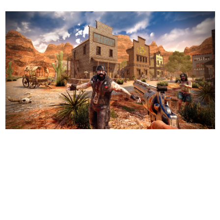
日本のコンテンツ産業やカルチャーに与えた影響を探る企
画です。
日本モバイルゲーム産業史
日本のモバイルゲーム史における主要なトピック・タイト
ルを網羅するほか、開発者へのインタビューや識者による
解説を掲載。約20年の歴史が一望できる決定版！
若ゲのいたり〜ゲームクリエイターの青春〜
『うつヌケ』『ペンと箸』等で知られるマンガ家・田中圭
一先生によるゲーム業界レポートマンガです。
なんでゲームは面白い？
ゲーム開発者・hamatsu氏がゲームの魅力を画面や操作の
具体的な形から解き明かしていく、硬派で骨太な評論連載
です。
ゲームが変えた日本語
「経験値」「裏技」「ラスボス」… ゲームにまつわる言葉
の起源や用法の変遷を、コンピューター文化史研究家・タ
イニーP氏が徹底調査。
カテゴリ
特集記事