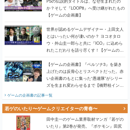
PSの伝説的タイトルは、なぜ生まれたの
か？そして『LOOP8』へ受け継がれたもの
【ゲームの企画書】
世界が認めるゲームデザイナー・上田文人
とはいったい何が凄いのか？ ヨコオタロ
ウ・外山圭一郎らと共に『ICO』に込めら
れたこだわりを語り尽くす！【ゲームの企
画書】
【ゲームの企画書】『ペルソナ3』を築き
上げたのは反骨心とリスペクトだった。赤
い企画書のもとに集った“愚連隊”がシリー
ズを生まれ変わらせるまで【橋野桂インタ
ビュー】
ゲームの企画書
の記事一覧
若ゲのいたり〜ゲームクリエイターの青春〜
田中圭一のゲーム業界取材マンガ『若ゲの
いたり』第2巻が発売。『ポケモン』田尻