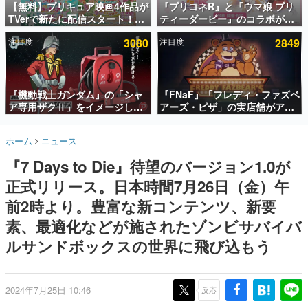
【無料】プリキュア映画4作品が
『プリコネR』と『ウマ娘 プリ
TVerで新たに配信スタート！な
ティーダービー』のコラボが決
インタビュー
んと2018年～2024年の映画ほぼ
定！“最大170連無料”の8.5周年
注目度
3080
注目度
2849
すべてが見放題に、ぶっちゃけ
キャンペーンなども発表
連載・特集一覧
ありえないラインナップ
殿堂入り記事
SNS拡散数が数千以上！ ページビュー数万以上！ などな
『機動戦士ガンダム』の「シャ
『FNaF』「フレディ・ファズベ
ど。多くの人々に読まれた、電ファミ渾身の“殿堂入り”記
ア専用ザクⅡ」をイメージした
アーズ・ピザ」の実店舗がアメ
事をまとめました。
散水ホースリールが予約開始。
リカの商業施設「American
本体にはシャアのパーソナルマ
Dream」に2027年オープン！
ゲームの企画書
ホーム
ニュース
ークやジオン公国軍のエンブレ
ScottGamesとの共同開発、食
名作ゲームクリエイターの方々に製作時のエピソードをお
聞きし、ヒットする企画（ゲーム）とは何か？を探ってい
ム、型式番号などを配置
事だけでなくステージショーや
『7 Days to Die』待望のバージョン1.0が
きます。
没入型のホラー体験も楽しめる
正式リリース。日本時間7月26日（金）午
赫本
この物語を解いてはいけない。『赫本』は、〈試験問題〉
前2時より。豊富な新コンテンツ、新要
の形をした短編ホラー小説集です。
素、最適化などが施されたゾンビサバイバ
ルサンドボックスの世界に飛び込もう
新世代に訊く
これからのデジタルゲーム市場を担う若きクリエイター達
の姿を追い、彼らのルーツと情熱を探っていきます。
2024年7月25日 10:46
反応
ゲーム世代の作家たち
ゲームに多大な影響を受けた作家さんに取材し、ゲームが