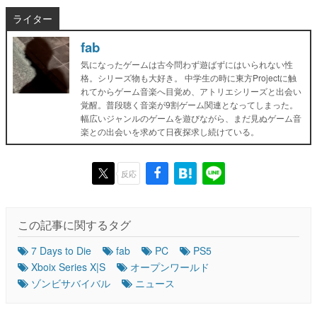
ライター
fab
気になったゲームは古今問わず遊ばずにはいられない性
格。シリーズ物も大好き。 中学生の時に東方Projectに触
れてからゲーム音楽へ目覚め、アトリエシリーズと出会い
覚醒。普段聴く音楽が9割ゲーム関連となってしまった。
幅広いジャンルのゲームを遊びながら、まだ見ぬゲーム音
楽との出会いを求めて日夜探求し続けている。
反応
この記事に関するタグ
7 Days to Die
fab
PC
PS5
Xboix Series X|S
オープンワールド
ゾンビサバイバル
ニュース