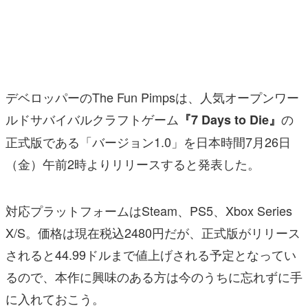
マンガ
女性向け
アプリレビュー
デベロッパーのThe Fun Pimpsは、人気オープンワー
その他
ルドサバイバルクラフトゲーム
の
『7 Days to Die』
正式版である「バージョン1.0」を日本時間7月26日
電ファミニコゲーマーとは？
（金）午前2時よりリリースすると発表した。
運営：株式会社マレ
対応プラットフォームはSteam、PS5、Xbox Series
X/S。価格は現在税込2480円だが、正式版がリリース
されると44.99ドルまで値上げされる予定となってい
るので、本作に興味のある方は今のうちに忘れずに手
に入れておこう。