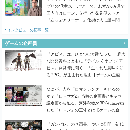
プリの“代替ストア”として、わずか6ヵ月で
国内向けローンチを行った発見型ストア
『あっぷアリーナ！』仕掛け人に話を聞い
てみた
インタビュー
の記事一覧
ゲームの企画書
『アビス』は、ひとつの奇跡だった──膨大
な開発資料とともに『テイルズ オブ ジ ア
ビス』開発陣に聞く、「生まれた意味を知
るRPG」が生まれた理由【ゲームの企画
書】
なにが、人を「ロマンシング」させるの
か？『ロマサガ2』当時の企画書とキャラ
設定画から迫る、河津秋敏がRPGに生み出
した「ロマン」の正体とは【ゲームの企画
書】
『ガンパレ』の企画書、ついに公開━初代