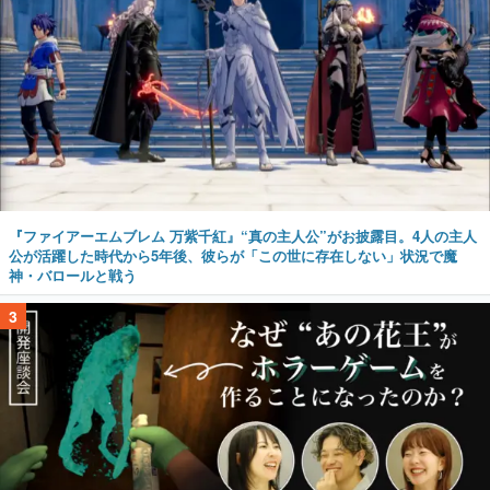
『ファイアーエムブレム 万紫千紅』“真の主人公”がお披露目。4人の主人
公が活躍した時代から5年後、彼らが「この世に存在しない」状況で魔
神・バロールと戦う
3