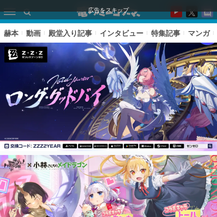
広告をスキップ
赫本
動画
殿堂入り記事
インタビュー
特集記事
マンガ
ピックアップ
電ファミのいま読まれている記事ランキング
アプリセール情報