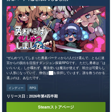
“ぜんめつ”してしまった勇者パーティから1人だけ選んで、ともに迷
宮からの脱出を目指すダンジョン探索RPGです。 ただし勇者は「は
い/いいえ」しか喋れず、魔法使いは魔法が使えず、戦士は可愛らし
い人形になっていて、僧侶は██を崇拝しています。誰を救うのかを
選ぶのは、あなたです。
インディー
RPG
リリース日：2026年第4四半期
Steamストアページ