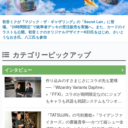
初音ミクが『マジック：ザ・ギャザリング』の「Secret Lair」に登
場。“24時間限定”で統率者デッキの受注販売を実施へ。また、カードのイ
ラストも公開。初音ミクのオリジナルデザイナーKEI氏をはじめ、さいと
うなおき氏、八三氏も参加
カテゴリーピックアップ
インタビュー
作り込みのすさまじさにコラボ先も驚嘆
──『Wizardry Variants Daphne』
×『FFXI』コラボが期間限定なのにジョブ
もキャラも武器も戦闘システムもワンオフ
で作り込まれた理由を両ディレクターに聞
く
『TATSUJIN』の弓削雅稔×『ライデンファ
イターズ』の齋藤貴幸──かつて縦シュー全