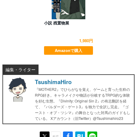
小説 残置物展
1,980円
Amazonで購入
編集・ライター
TsushimaHiro
『MOTHER2』でひらがなを覚え、ゲームと育った生粋の
RPG好き。キャラメイクや物語が分岐するTRPG的な体験
を好む生態。『Divinity: Original Sin 2』の有志翻訳を経
て、『バルダーズ・ゲート3』を独力で全訳し完走。『ゴ
ースト・オブ・ツシマ』の舞台となった対馬のガイドもし
ている。 Xアカウント（旧Twitter）@Tsushimahiro23
反応