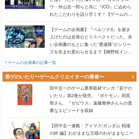
ウ・外山圭一郎らと共に『ICO』に込めら
れたこだわりを語り尽くす！【ゲームの企
画書】
【ゲームの企画書】『ペルソナ3』を築き
上げたのは反骨心とリスペクトだった。赤
い企画書のもとに集った“愚連隊”がシリー
ズを生まれ変わらせるまで【橋野桂インタ
ビュー】
ゲームの企画書
の記事一覧
若ゲのいたり〜ゲームクリエイターの青春〜
田中圭一のゲーム業界取材マンガ『若ゲの
いたり』第2巻が発売。『ポケモン』田尻
智さん、『ゼビウス』遠藤雅伸さんらの貴
重なエピソードを収録
【田中圭一連載：アイマス/ガンダム 戦場
の絆 編】わがままな王様のわがままなニー