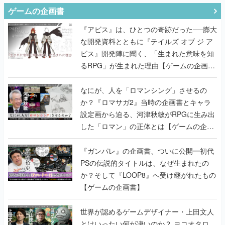
ゲームの企画書
『アビス』は、ひとつの奇跡だった──膨大
な開発資料とともに『テイルズ オブ ジ ア
ビス』開発陣に聞く、「生まれた意味を知
るRPG」が生まれた理由【ゲームの企画
書】
なにが、人を「ロマンシング」させるの
か？『ロマサガ2』当時の企画書とキャラ
設定画から迫る、河津秋敏がRPGに生み出
した「ロマン」の正体とは【ゲームの企画
書】
『ガンパレ』の企画書、ついに公開━初代
PSの伝説的タイトルは、なぜ生まれたの
か？そして『LOOP8』へ受け継がれたもの
【ゲームの企画書】
世界が認めるゲームデザイナー・上田文人
とはいったい何が凄いのか？ ヨコオタロ