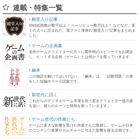
連載・特集一覧
殿堂入り記事
SNS拡散数が数千以上！ ページビュー数万以上！ などなど。多
くの人々に読まれた、電ファミ渾身の“殿堂入り”記事をまとめま
した。
ゲームの企画書
名作ゲームクリエイターの方々に製作時のエピソードをお聞き
し、ヒットする企画（ゲーム）とは何か？を探っていきます。
赫本
この物語を解いてはいけない。『赫本』は、〈試験問題〉の形
をした短編ホラー小説集です。
新世代に訊く
これからのデジタルゲーム市場を担う若きクリエイター達の姿
を追い、彼らのルーツと情熱を探っていきます。
ゲーム世代の作家たち
ゲームに多大な影響を受けた作家さんに取材し、ゲームが日本
のコンテンツ産業やカルチャーに与えた影響を探る企画です。