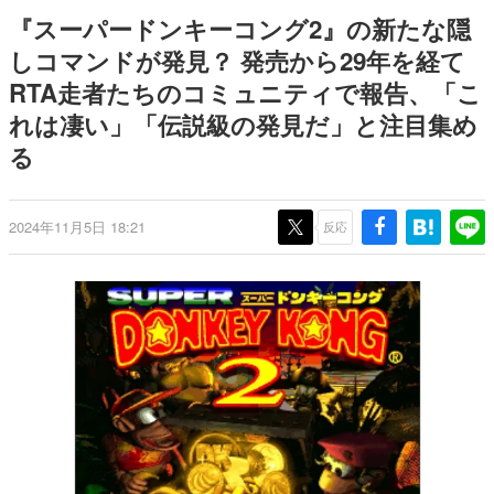
を描く
Switch向けにリリース予定
日本のコンテンツ産業やカルチャーに与えた影響を探る企
『スーパードンキーコング2』の新たな隠
画です。
しコマンドが発見？ 発売から29年を経て
日本モバイルゲーム産業史
RTA走者たちのコミュニティで報告、「こ
日本のモバイルゲーム史における主要なトピック・タイト
ルを網羅するほか、開発者へのインタビューや識者による
れは凄い」「伝説級の発見だ」と注目集め
解説を掲載。約20年の歴史が一望できる決定版！
る
若ゲのいたり〜ゲームクリエイターの青春〜
『うつヌケ』『ペンと箸』等で知られるマンガ家・田中圭
一先生によるゲーム業界レポートマンガです。
2024年11月5日 18:21
反応
なんでゲームは面白い？
ゲーム開発者・hamatsu氏がゲームの魅力を画面や操作の
具体的な形から解き明かしていく、硬派で骨太な評論連載
です。
ゲームが変えた日本語
「経験値」「裏技」「ラスボス」… ゲームにまつわる言葉
の起源や用法の変遷を、コンピューター文化史研究家・タ
イニーP氏が徹底調査。
カテゴリ
特集記事