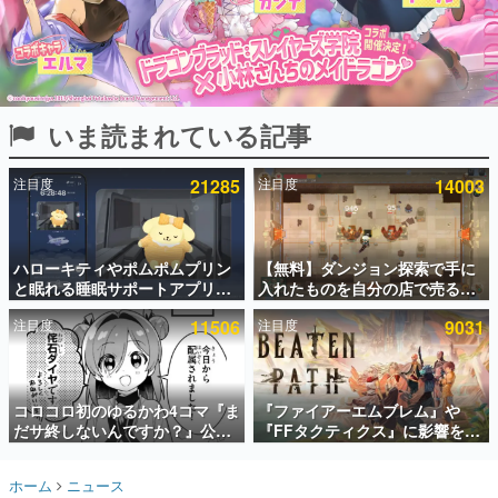
インタビュー
連載・特集一覧
殿堂入り記事
いま読まれている記事
SNS拡散数が数千以上！ ページビュー数万以上！ などな
ど。多くの人々に読まれた、電ファミ渾身の“殿堂入り”記
事をまとめました。
注目度
21285
注目度
14003
ゲームの企画書
名作ゲームクリエイターの方々に製作時のエピソードをお
聞きし、ヒットする企画（ゲーム）とは何か？を探ってい
ハローキティやポムポムプリン
【無料】ダンジョン探索で手に
きます。
と眠れる睡眠サポートアプリ
入れたものを自分の店で売るゲ
赫本
『ゆめたび』が配信中。キャラ
ーム『Moonlighter』がSteam
この物語を解いてはいけない。『赫本』は、〈試験問題〉
注目度
11506
注目度
9031
ごとのASMRや目覚ましアラー
にて無料配布中！続編
の形をした短編ホラー小説集です。
ムも搭載
『Moonlighter 2』の9月2日正
式リリースを記念したキャンペ
ーン
新世代に訊く
コロコロ初のゆるかわ4コマ『ま
『ファイアーエムブレム』や
これからのデジタルゲーム市場を担う若きクリエイター達
の姿を追い、彼らのルーツと情熱を探っていきます。
だサ終しないんですか？』公開
『FFタクティクス』に影響を受
スタート。主人公は新入社員の
けた新作戦略RPG『Beaten
侘石ダイヤ、ゲーム会社を舞台
Path』2027年に発売へ。
ゲーム世代の作家たち
ホーム
ニュース
にトラブルへ対応する社員たち
PC（Steam）、PS5、Xbox、
ゲームに多大な影響を受けた作家さんに取材し、ゲームが