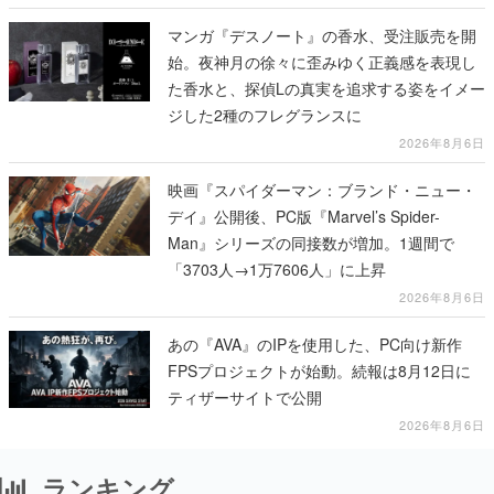
マンガ『デスノート』の香水、受注販売を開
始。夜神月の徐々に歪みゆく正義感を表現し
た香水と、探偵Lの真実を追求する姿をイメー
ジした2種のフレグランスに
2026年8月6日
映画『スパイダーマン：ブランド・ニュー・
デイ』公開後、PC版『Marvel’s Spider-
Man』シリーズの同接数が増加。1週間で
「3703人→1万7606人」に上昇
2026年8月6日
あの『AVA』のIPを使用した、PC向け新作
FPSプロジェクトが始動。続報は8月12日に
ティザーサイトで公開
2026年8月6日
ランキング