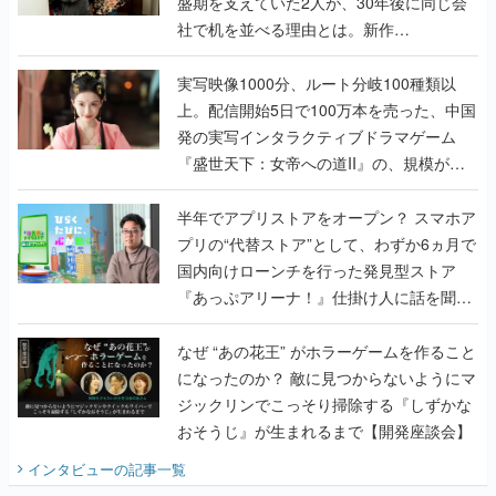
盛期を支えていた2人が、30年後に同じ会
社で机を並べる理由とは。新作
『TATSUJIN EXTREME』で初タッグを組
んだレジェンド2人に訊く開発秘話
実写映像1000分、ルート分岐100種類以
上。配信開始5日で100万本を売った、中国
発の実写インタラクティブドラマゲーム
『盛世天下：女帝への道II』の、規模が違
うこだわりをプロデューサーに聞いた
半年でアプリストアをオープン？ スマホア
プリの“代替ストア”として、わずか6ヵ月で
国内向けローンチを行った発見型ストア
『あっぷアリーナ！』仕掛け人に話を聞い
てみた
なぜ “あの花王” がホラーゲームを作ること
になったのか？ 敵に見つからないようにマ
ジックリンでこっそり掃除する『しずかな
おそうじ』が生まれるまで【開発座談会】
インタビュー
の記事一覧