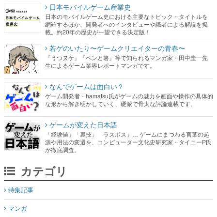
日本モバイルゲーム産業史
日本のモバイルゲーム史における主要なトピック・タイトルを
網羅するほか、開発者へのインタビューや識者による解説を掲
載。約20年の歴史が一望できる決定版！
若ゲのいたり〜ゲームクリエイターの青春〜
『うつヌケ』『ペンと箸』等で知られるマンガ家・田中圭一先
生によるゲーム業界レポートマンガです。
なんでゲームは面白い？
ゲーム開発者・hamatsu氏がゲームの魅力を画面や操作の具体的
な形から解き明かしていく、硬派で骨太な評論連載です。
ゲームが変えた日本語
「経験値」「裏技」「ラスボス」… ゲームにまつわる言葉の起
源や用法の変遷を、コンピューター文化史研究家・タイニーP氏
が徹底調査。
カテゴリ
特集記事
マンガ