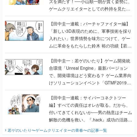
ズを満たす！──小山順一朗が貫く姿勢に、
ゲームクリエイターとしての矜持を見た
【若ゲのいたり最終回】
【田中圭一連載：バーチャファイター編】
「新しい3D表現のために、軍事技術を採り
入れたい」世界情勢を味方につけて、ゲー
ムに革命をもたらした鈴木 裕の功績【若ゲ
のいたり】
【田中圭一：若ゲのいたり】ゲーム開発統
合環境「Unreal Engine」最新バージョン
で、開発環境はどう変わる？ ゲーム業界向
けソリューションイベント「GTMF2019」
に行って、より理解を深めよう【PR】
【田中圭一連載：サイバーコネクトツー
編】すべての責任はオレが取る。だから、
付いてきてくれないか──男の熱意はチーム
解散の危機を救い、『.hack』成功の活路を
開く。業界の快男児・松山 洋に流れる血は
若ゲのいたり〜ゲームクリエイターの青春〜
の記事一覧
『少年ジャンプ』色だった【若ゲのいた