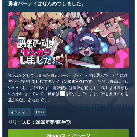
勇者パーティはぜんめつしました。
“ぜんめつ”してしまった勇者パーティから1人だけ選んで、ともに迷
宮からの脱出を目指すダンジョン探索RPGです。 ただし勇者は「は
い/いいえ」しか喋れず、魔法使いは魔法が使えず、戦士は可愛らし
い人形になっていて、僧侶は██を崇拝しています。誰を救うのかを
選ぶのは、あなたです。
インディー
RPG
リリース日：2026年第4四半期
Steamストアページ