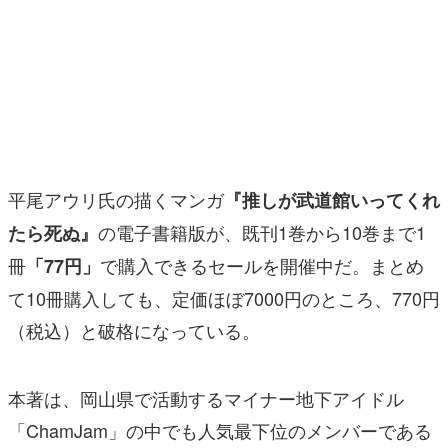
マンガ
女性向け
アプリレビュー
その他
平尾アウリ氏の描くマンガ
『推しが武道館いってくれ
電ファミニコゲーマーとは？
の電子書籍版が、既刊1巻から10巻まで1
たら死ぬ』
運営：株式会社マレ
冊
で購入できるセールを開催中だ。まとめ
「77円」
て10冊購入しても、定価ほぼ7000円のところ、770円
（税込）と破格になっている。
本著は、岡山県で活動するマイナー地下アイドル
「ChamJam」の中でも人気最下位のメンバーである