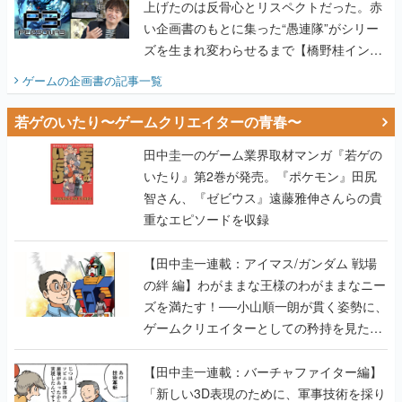
上げたのは反骨心とリスペクトだった。赤
い企画書のもとに集った“愚連隊”がシリー
ズを生まれ変わらせるまで【橋野桂インタ
ビュー】
ゲームの企画書
の記事一覧
若ゲのいたり〜ゲームクリエイターの青春〜
田中圭一のゲーム業界取材マンガ『若ゲの
いたり』第2巻が発売。『ポケモン』田尻
智さん、『ゼビウス』遠藤雅伸さんらの貴
重なエピソードを収録
【田中圭一連載：アイマス/ガンダム 戦場
の絆 編】わがままな王様のわがままなニー
ズを満たす！──小山順一朗が貫く姿勢に、
ゲームクリエイターとしての矜持を見た
【若ゲのいたり最終回】
【田中圭一連載：バーチャファイター編】
「新しい3D表現のために、軍事技術を採り