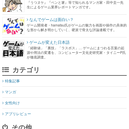
『うつヌケ』『ペンと箸』等で知られるマンガ家・田中圭一先
生によるゲーム業界レポートマンガです。
なんでゲームは面白い？
ゲーム開発者・hamatsu氏がゲームの魅力を画面や操作の具体的
な形から解き明かしていく、硬派で骨太な評論連載です。
ゲームが変えた日本語
「経験値」「裏技」「ラスボス」… ゲームにまつわる言葉の起
源や用法の変遷を、コンピューター文化史研究家・タイニーP氏
が徹底調査。
カテゴリ
特集記事
マンガ
女性向け
アプリレビュー
その他