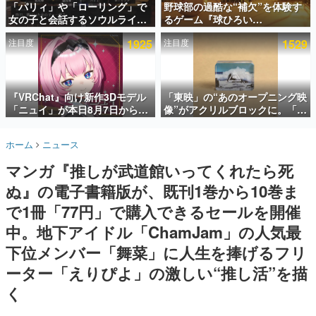
「パリィ」や「ローリング」で
野球部の過酷な“補欠”を体験す
女の子と会話するソウルライク
るゲーム『球ひろい
インタビュー
恋愛ゲーム『小早川さんはソウ
Simulator』が「1件」のウィッ
注目度
1925
注目度
1529
ルライク』無料公開。返事に失
シュリストをもとにチェコ語に
連載・特集一覧
敗すると「YOU DIED」
対応しSNSで話題に。『キング
ダム・カム』開発元やチェコの
殿堂入り記事
プロ野球選手から称賛の声
SNS拡散数が数千以上！ ページビュー数万以上！ などな
『VRChat』向け新作3Dモデル
「東映」の“あのオープニング映
ど。多くの人々に読まれた、電ファミ渾身の“殿堂入り”記
「ニュイ」が本日8月7日から
像”がアクリルブロックに。「東
事をまとめました。
BOOTHにて発売。瞳に光る星
映ヒストリカル グッズコレクシ
や感情豊かな表情が、小悪魔か
ョン」が8月下旬より発売
ゲームの企画書
ホーム
ニュース
わいい
名作ゲームクリエイターの方々に製作時のエピソードをお
聞きし、ヒットする企画（ゲーム）とは何か？を探ってい
マンガ『推しが武道館いってくれたら死
きます。
ぬ』の電子書籍版が、既刊1巻から10巻ま
赫本
この物語を解いてはいけない。『赫本』は、〈試験問題〉
で1冊「77円」で購入できるセールを開催
の形をした短編ホラー小説集です。
中。地下アイドル「ChamJam」の人気最
下位メンバー「舞菜」に人生を捧げるフリ
新世代に訊く
これからのデジタルゲーム市場を担う若きクリエイター達
ーター「えりぴよ」の激しい“推し活”を描
の姿を追い、彼らのルーツと情熱を探っていきます。
く
ゲーム世代の作家たち
ゲームに多大な影響を受けた作家さんに取材し、ゲームが