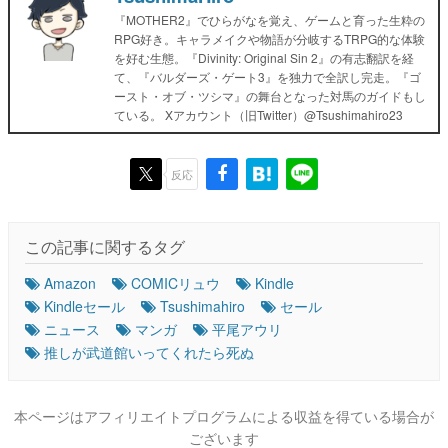
『MOTHER2』でひらがなを覚え、ゲームと育った生粋の
RPG好き。キャラメイクや物語が分岐するTRPG的な体験
を好む生態。『Divinity: Original Sin 2』の有志翻訳を経
て、『バルダーズ・ゲート3』を独力で全訳し完走。『ゴ
ースト・オブ・ツシマ』の舞台となった対馬のガイドもし
ている。 Xアカウント（旧Twitter）@Tsushimahiro23
反応
この記事に関するタグ
Amazon
COMICリュウ
Kindle
Kindleセール
Tsushimahiro
セール
ニュース
マンガ
平尾アウリ
推しが武道館いってくれたら死ぬ
本ページはアフィリエイトプログラムによる収益を得ている場合が
ございます