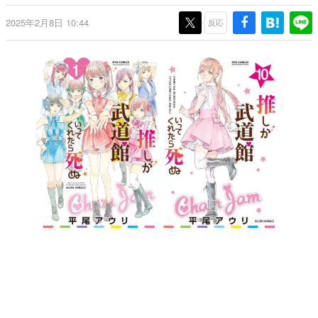
日本のコンテンツ産業やカルチャーに与えた影響を探る企
2025年2月8日 10:44
画です。
反応
日本モバイルゲーム産業史
日本のモバイルゲーム史における主要なトピック・タイト
ルを網羅するほか、開発者へのインタビューや識者による
解説を掲載。約20年の歴史が一望できる決定版！
若ゲのいたり〜ゲームクリエイターの青春〜
『うつヌケ』『ペンと箸』等で知られるマンガ家・田中圭
一先生によるゲーム業界レポートマンガです。
なんでゲームは面白い？
ゲーム開発者・hamatsu氏がゲームの魅力を画面や操作の
具体的な形から解き明かしていく、硬派で骨太な評論連載
です。
ゲームが変えた日本語
「経験値」「裏技」「ラスボス」… ゲームにまつわる言葉
の起源や用法の変遷を、コンピューター文化史研究家・タ
イニーP氏が徹底調査。
カテゴリ
特集記事