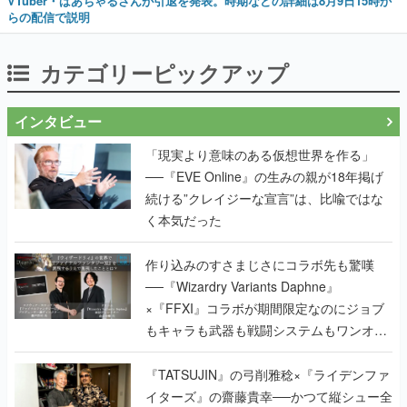
VTuber・ばあちゃるさんが引退を発表。時期などの詳細は8月9日15時か
らの配信で説明
カテゴリーピックアップ
インタビュー
「現実より意味のある仮想世界を作る」
──『EVE Online』の生みの親が18年掲げ
続ける”クレイジーな宣言”は、比喩ではな
く本気だった
作り込みのすさまじさにコラボ先も驚嘆
──『Wizardry Variants Daphne』
×『FFXI』コラボが期間限定なのにジョブ
もキャラも武器も戦闘システムもワンオフ
で作り込まれた理由を両ディレクターに聞
く
『TATSUJIN』の弓削雅稔×『ライデンファ
イターズ』の齋藤貴幸──かつて縦シュー全