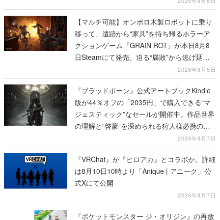
2026年8月8日
【マルチ可能】オンボロ木製ロボットに乗り
移って、遺跡から“家具”を持ち帰るホラーア
クションゲーム『GRAIN ROT』が本日8月8
日Steamにて発売。迫る“腐敗”から逃げ延
び、持ち帰った家具で基地を再建
2026年8月8日
『ブラッドボーン』公式アートブックKindle
版が44％オフの「2035円」で購入できる“マ
ジェスティック”なセールが開催中。作品世界
の理解と“啓蒙”を深められる狩人様必携の一
冊
2026年8月7日
『VRChat』が『ヒロアカ』とコラボか。詳細
は8月10日10時より「Anique | アニーク」公
式Xにて公開
2026年8月7日
『ポケットモンスター ジ・オリジン』の再放