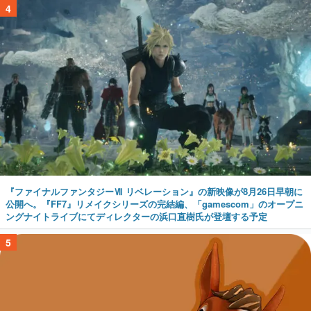
4
『ファイナルファンタジーⅦ リベレーション』の新映像が8月26日早朝に
公開へ。『FF7』リメイクシリーズの完結編、「gamescom」のオープニ
ングナイトライブにてディレクターの浜口直樹氏が登壇する予定
5