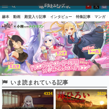
広告をスキップ
赫本
動画
殿堂入り記事
インタビュー
特集記事
マンガ
いま読まれている記事
ピックアップ
注目度
4334
注目度
2629
電ファミのいま読まれている記事ランキング
アプリセール情報