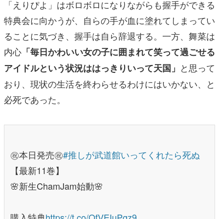
「えりぴよ」はボロボロになりながらも握手ができる
特典会に向かうが、自らの手が血に塗れてしまってい
ることに気づき、握手は自ら辞退する。一方、舞菜は
内心
「毎日かわいい女の子に囲まれて笑って過ごせる
と思って
アイドルという状況ははっきりいって天国」
おり、現状の生活を終わらせるわけにはいかない、と
必死であった。
㊗️本日発売㊗️
#推しが武道館いってくれたら死ぬ
【最新11巻】
🌸新生ChamJam始動🌸
購入特典
https://t.co/QfVEIuPgz9