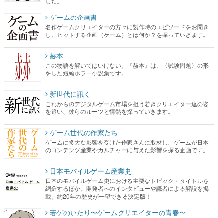
した。
ゲームの企画書
名作ゲームクリエイターの方々に製作時のエピソードをお聞き
し、ヒットする企画（ゲーム）とは何か？を探っていきます。
赫本
この物語を解いてはいけない。『赫本』は、〈試験問題〉の形
をした短編ホラー小説集です。
新世代に訊く
これからのデジタルゲーム市場を担う若きクリエイター達の姿
を追い、彼らのルーツと情熱を探っていきます。
ゲーム世代の作家たち
ゲームに多大な影響を受けた作家さんに取材し、ゲームが日本
のコンテンツ産業やカルチャーに与えた影響を探る企画です。
日本モバイルゲーム産業史
日本のモバイルゲーム史における主要なトピック・タイトルを
網羅するほか、開発者へのインタビューや識者による解説を掲
載。約20年の歴史が一望できる決定版！
若ゲのいたり〜ゲームクリエイターの青春〜