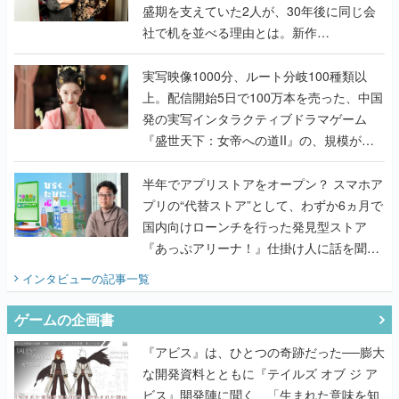
盛期を支えていた2人が、30年後に同じ会
社で机を並べる理由とは。新作
『TATSUJIN EXTREME』で初タッグを組
んだレジェンド2人に訊く開発秘話
実写映像1000分、ルート分岐100種類以
上。配信開始5日で100万本を売った、中国
発の実写インタラクティブドラマゲーム
『盛世天下：女帝への道II』の、規模が違
うこだわりをプロデューサーに聞いた
半年でアプリストアをオープン？ スマホア
プリの“代替ストア”として、わずか6ヵ月で
国内向けローンチを行った発見型ストア
『あっぷアリーナ！』仕掛け人に話を聞い
てみた
インタビュー
の記事一覧
ゲームの企画書
『アビス』は、ひとつの奇跡だった──膨大
な開発資料とともに『テイルズ オブ ジ ア
ビス』開発陣に聞く、「生まれた意味を知