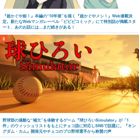
『超かぐや姫！』本編の“10年後”を描く『超かぐやメシ！』Web連載決
定。新たなWebマンガレーベル「ビビビコミック」にて特別話が掲載スタ
ート、あのお話には…まだ続きがある！
3
野球部の過酷な“補欠”を体験するゲーム『球ひろいSimulator』が「1
件」のウィッシュリストをもとにチェコ語に対応しSNSで話題に。『キン
グダム・カム』開発元やチェコのプロ野球選手から称賛の声