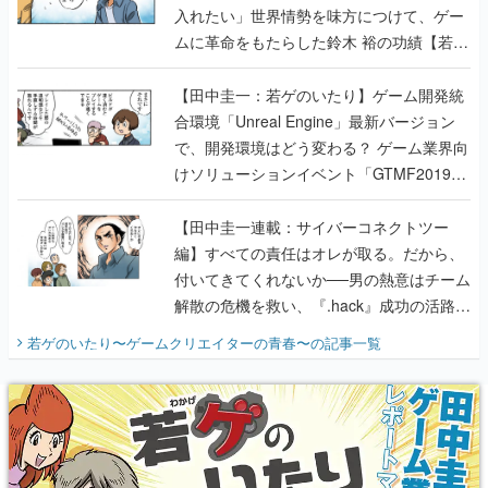
入れたい」世界情勢を味方につけて、ゲー
ムに革命をもたらした鈴木 裕の功績【若ゲ
のいたり】
【田中圭一：若ゲのいたり】ゲーム開発統
合環境「Unreal Engine」最新バージョン
で、開発環境はどう変わる？ ゲーム業界向
けソリューションイベント「GTMF2019」
に行って、より理解を深めよう【PR】
【田中圭一連載：サイバーコネクトツー
編】すべての責任はオレが取る。だから、
付いてきてくれないか──男の熱意はチーム
解散の危機を救い、『.hack』成功の活路を
開く。業界の快男児・松山 洋に流れる血は
若ゲのいたり〜ゲームクリエイターの青春〜
の記事一覧
『少年ジャンプ』色だった【若ゲのいた
り】