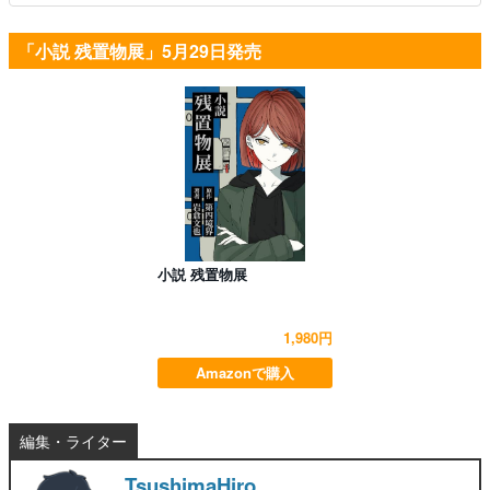
「小説 残置物展」5月29日発売
小説 残置物展
1,980円
Amazonで購入
編集・ライター
TsushimaHiro