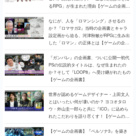
るRPG」が生まれた理由【ゲームの企画
書】
なにが、人を「ロマンシング」させるの
か？『ロマサガ2』当時の企画書とキャラ
設定画から迫る、河津秋敏がRPGに生み出
した「ロマン」の正体とは【ゲームの企画
書】
『ガンパレ』の企画書、ついに公開━初代
PSの伝説的タイトルは、なぜ生まれたの
か？そして『LOOP8』へ受け継がれたもの
【ゲームの企画書】
世界が認めるゲームデザイナー・上田文人
とはいったい何が凄いのか？ ヨコオタロ
ウ・外山圭一郎らと共に『ICO』に込めら
れたこだわりを語り尽くす！【ゲームの企
画書】
【ゲームの企画書】『ペルソナ3』を築き