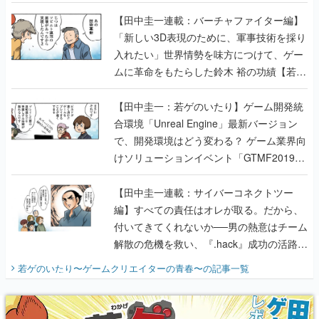
【若ゲのいたり最終回】
【田中圭一連載：バーチャファイター編】
「新しい3D表現のために、軍事技術を採り
入れたい」世界情勢を味方につけて、ゲー
ムに革命をもたらした鈴木 裕の功績【若ゲ
のいたり】
【田中圭一：若ゲのいたり】ゲーム開発統
合環境「Unreal Engine」最新バージョン
で、開発環境はどう変わる？ ゲーム業界向
けソリューションイベント「GTMF2019」
に行って、より理解を深めよう【PR】
【田中圭一連載：サイバーコネクトツー
編】すべての責任はオレが取る。だから、
付いてきてくれないか──男の熱意はチーム
解散の危機を救い、『.hack』成功の活路を
開く。業界の快男児・松山 洋に流れる血は
若ゲのいたり〜ゲームクリエイターの青春〜
の記事一覧
『少年ジャンプ』色だった【若ゲのいた
り】