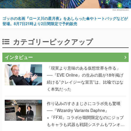
ゴッホの名画『ローヌ川の星月夜』をあしらった傘やトートバッグなどが
登場。8月7日21時より2日間限定で予約販売
カテゴリーピックアップ
インタビュー
「現実より意味のある仮想世界を作る」
──『EVE Online』の生みの親が18年掲げ
続ける”クレイジーな宣言”は、比喩ではな
く本気だった
作り込みのすさまじさにコラボ先も驚嘆
──『Wizardry Variants Daphne』
×『FFXI』コラボが期間限定なのにジョブ
もキャラも武器も戦闘システムもワンオフ