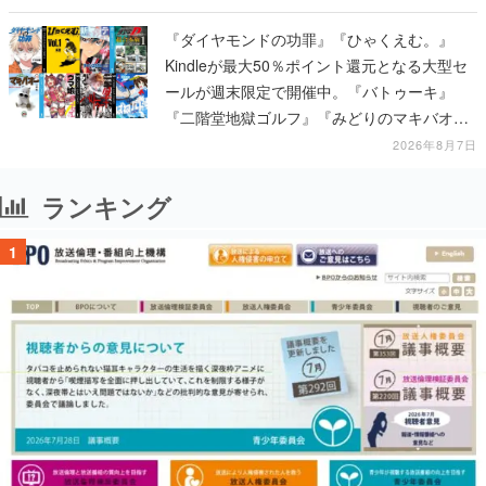
得可能
『ダイヤモンドの功罪』『ひゃくえむ。』
Kindleが最大50％ポイント還元となる大型セ
ールが週末限定で開催中。『バトゥーキ』
『二階堂地獄ゴルフ』『みどりのマキバオ
ー』『頭文字Ｄ 超合本版』など対象
2026年8月7日
ランキング
1