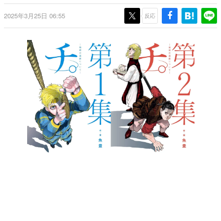
日本のコンテンツ産業やカルチャーに与えた影響を探る企
2025年3月25日 06:55
画です。
反応
日本モバイルゲーム産業史
日本のモバイルゲーム史における主要なトピック・タイト
ルを網羅するほか、開発者へのインタビューや識者による
解説を掲載。約20年の歴史が一望できる決定版！
若ゲのいたり〜ゲームクリエイターの青春〜
『うつヌケ』『ペンと箸』等で知られるマンガ家・田中圭
一先生によるゲーム業界レポートマンガです。
なんでゲームは面白い？
ゲーム開発者・hamatsu氏がゲームの魅力を画面や操作の
具体的な形から解き明かしていく、硬派で骨太な評論連載
です。
ゲームが変えた日本語
「経験値」「裏技」「ラスボス」… ゲームにまつわる言葉
の起源や用法の変遷を、コンピューター文化史研究家・タ
イニーP氏が徹底調査。
カテゴリ
特集記事