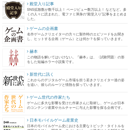
殿堂入り記事
SNS拡散数が数千以上！ ページビュー数万以上！ などなど。多
くの人々に読まれた、電ファミ渾身の“殿堂入り”記事をまとめま
した。
ゲームの企画書
名作ゲームクリエイターの方々に製作時のエピソードをお聞き
し、ヒットする企画（ゲーム）とは何か？を探っていきます。
赫本
この物語を解いてはいけない。『赫本』は、〈試験問題〉の形
をした短編ホラー小説集です。
新世代に訊く
これからのデジタルゲーム市場を担う若きクリエイター達の姿
を追い、彼らのルーツと情熱を探っていきます。
ゲーム世代の作家たち
ゲームに多大な影響を受けた作家さんに取材し、ゲームが日本
のコンテンツ産業やカルチャーに与えた影響を探る企画です。
日本モバイルゲーム産業史
日本のモバイルゲーム史における主要なトピック・タイトルを