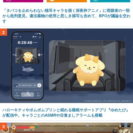
「タバコを止められない猫耳キャラを描く深夜枠アニメ」に視聴者の一部
から批判意見。違法薬物の使用と思しき描写も含めて、BPOが議論を交わ
す
2
ハローキティやポムポムプリンと眠れる睡眠サポートアプリ『ゆめたび』
が配信中。キャラごとのASMRや目覚ましアラームも搭載
3