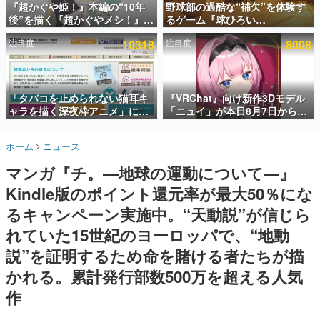
『超かぐや姫！』本編の“10年
野球部の過酷な“補欠”を体験す
後”を描く『超かぐやメシ！』
るゲーム『球ひろい
インタビュー
Web連載決定。新たなWebマン
Simulator』が「1件」のウィッ
注目度
10318
注目度
8008
ガレーベル「ビビビコミック」
シュリストをもとにチェコ語に
連載・特集一覧
にて特別話が掲載スタート、あ
対応しSNSで話題に。『キング
のお話には…まだ続きがある！
ダム・カム』開発元やチェコの
殿堂入り記事
プロ野球選手から称賛の声
SNS拡散数が数千以上！ ページビュー数万以上！ などな
「タバコを止められない猫耳キ
『VRChat』向け新作3Dモデル
ど。多くの人々に読まれた、電ファミ渾身の“殿堂入り”記
ャラを描く深夜枠アニメ」に視
「ニュイ」が本日8月7日から
事をまとめました。
聴者の一部から批判意見。違法
BOOTHにて発売。瞳に光る星
薬物の使用と思しき描写も含め
や感情豊かな表情が、小悪魔か
ゲームの企画書
ホーム
ニュース
て、BPOが議論を交わす
わいい
名作ゲームクリエイターの方々に製作時のエピソードをお
聞きし、ヒットする企画（ゲーム）とは何か？を探ってい
マンガ『チ。―地球の運動について―』
きます。
Kindle版のポイント還元率が最大50％にな
赫本
この物語を解いてはいけない。『赫本』は、〈試験問題〉
るキャンペーン実施中。“天動説”が信じら
の形をした短編ホラー小説集です。
れていた15世紀のヨーロッパで、“地動
説”を証明するため命を賭ける者たちが描
新世代に訊く
これからのデジタルゲーム市場を担う若きクリエイター達
かれる。累計発行部数500万を超える人気
の姿を追い、彼らのルーツと情熱を探っていきます。
作
ゲーム世代の作家たち
ゲームに多大な影響を受けた作家さんに取材し、ゲームが