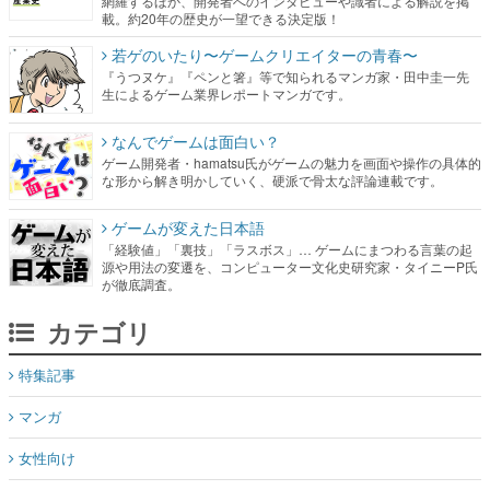
網羅するほか、開発者へのインタビューや識者による解説を掲
載。約20年の歴史が一望できる決定版！
若ゲのいたり〜ゲームクリエイターの青春〜
『うつヌケ』『ペンと箸』等で知られるマンガ家・田中圭一先
生によるゲーム業界レポートマンガです。
なんでゲームは面白い？
ゲーム開発者・hamatsu氏がゲームの魅力を画面や操作の具体的
な形から解き明かしていく、硬派で骨太な評論連載です。
ゲームが変えた日本語
「経験値」「裏技」「ラスボス」… ゲームにまつわる言葉の起
源や用法の変遷を、コンピューター文化史研究家・タイニーP氏
が徹底調査。
カテゴリ
特集記事
マンガ
女性向け