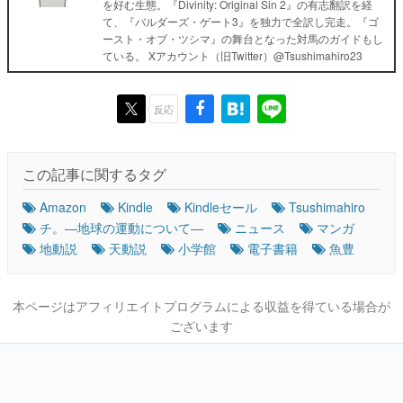
を好む生態。『Divinity: Original Sin 2』の有志翻訳を経
て、『バルダーズ・ゲート3』を独力で全訳し完走。『ゴ
ースト・オブ・ツシマ』の舞台となった対馬のガイドもし
ている。 Xアカウント（旧Twitter）@Tsushimahiro23
反応
この記事に関するタグ
Amazon
Kindle
Kindleセール
Tsushimahiro
チ。―地球の運動について―
ニュース
マンガ
地動説
天動説
小学館
電子書籍
魚豊
本ページはアフィリエイトプログラムによる収益を得ている場合が
ございます