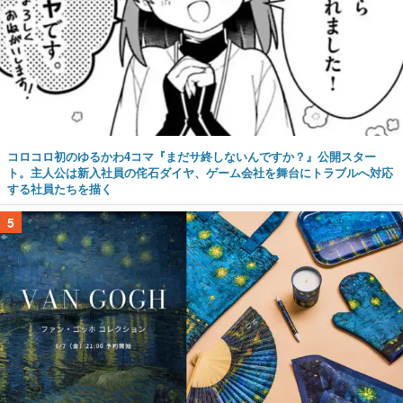
コロコロ初のゆるかわ4コマ『まだサ終しないんですか？』公開スター
ト。主人公は新入社員の侘石ダイヤ、ゲーム会社を舞台にトラブルへ対応
する社員たちを描く
5