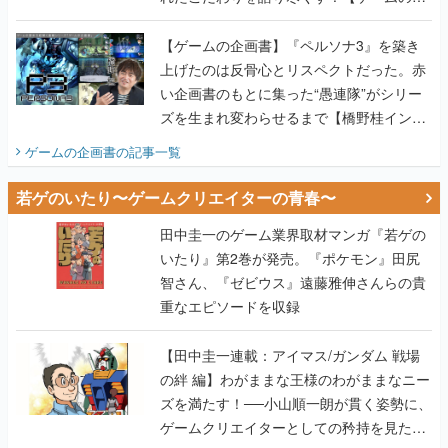
画書】
【ゲームの企画書】『ペルソナ3』を築き
上げたのは反骨心とリスペクトだった。赤
い企画書のもとに集った“愚連隊”がシリー
ズを生まれ変わらせるまで【橋野桂インタ
ビュー】
ゲームの企画書
の記事一覧
若ゲのいたり〜ゲームクリエイターの青春〜
田中圭一のゲーム業界取材マンガ『若ゲの
いたり』第2巻が発売。『ポケモン』田尻
智さん、『ゼビウス』遠藤雅伸さんらの貴
重なエピソードを収録
【田中圭一連載：アイマス/ガンダム 戦場
の絆 編】わがままな王様のわがままなニー
ズを満たす！──小山順一朗が貫く姿勢に、
ゲームクリエイターとしての矜持を見た