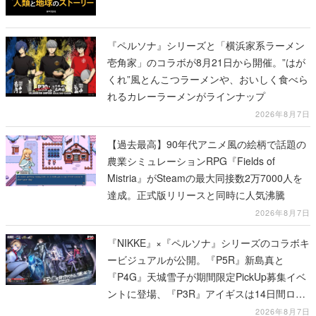
『ペルソナ』シリーズと「横浜家系ラーメン
壱角家」のコラボが8月21日から開催。”はが
くれ”風とんこつラーメンや、おいしく食べら
れるカレーラーメンがラインナップ
2026年8月7日
【過去最高】90年代アニメ風の絵柄で話題の
農業シミュレーションRPG『Fields of
Mistria』がSteamの最大同接数2万7000人を
達成。正式版リリースと同時に人気沸騰
2026年8月7日
『NIKKE』×『ペルソナ』シリーズのコラボキ
ービジュアルが公開。『P5R』新島真と
『P4G』天城雪子が期間限定PickUp募集イベ
ントに登場、『P3R』アイギスは14日間ログ
インイベント、コラボイベントのクリアで獲
2026年8月7日