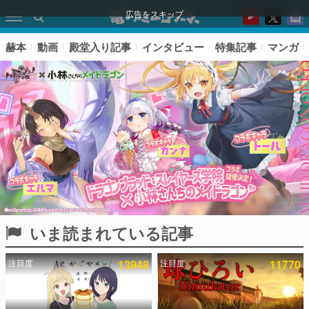
広告をスキップ
赫本
動画
殿堂入り記事
インタビュー
特集記事
マンガ
いま読まれている記事
ピックアップ
注目度
13948
注目度
11770
電ファミのいま読まれている記事ランキング
アプリセール情報