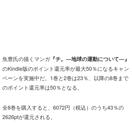
マンガ
女性向け
アプリレビュー
その他
魚豊氏の描くマンガ
『チ。―地球の運動について―』
電ファミニコゲーマーとは？
のKindle版のポイント還元率が最大50％になるキャン
運営：株式会社マレ
ペーンを実施中だ。1巻と2巻は23％、以降の8巻まで
のポイント還元率は50％となる。
全8巻を購入すると、6072円（税込）のうち43％の
2626ptが還元される。