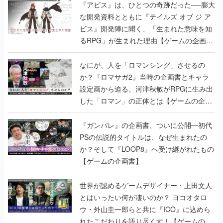
『アビス』は、ひとつの奇跡だった──膨大
な開発資料とともに『テイルズ オブ ジ ア
ビス』開発陣に聞く、「生まれた意味を知
るRPG」が生まれた理由【ゲームの企画
書】
なにが、人を「ロマンシング」させるの
か？『ロマサガ2』当時の企画書とキャラ
設定画から迫る、河津秋敏がRPGに生み出
した「ロマン」の正体とは【ゲームの企画
書】
『ガンパレ』の企画書、ついに公開━初代
PSの伝説的タイトルは、なぜ生まれたの
か？そして『LOOP8』へ受け継がれたもの
【ゲームの企画書】
世界が認めるゲームデザイナー・上田文人
とはいったい何が凄いのか？ ヨコオタロ
ウ・外山圭一郎らと共に『ICO』に込めら
れたこだわりを語り尽くす！【ゲームの企