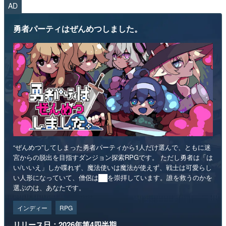
AD
勇者パーティはぜんめつしました。
“ぜんめつ”してしまった勇者パーティから1人だけ選んで、ともに迷
宮からの脱出を目指すダンジョン探索RPGです。 ただし勇者は「は
い/いいえ」しか喋れず、魔法使いは魔法が使えず、戦士は可愛らし
い人形になっていて、僧侶は██を崇拝しています。誰を救うのかを
選ぶのは、あなたです。
インディー
RPG
リリース日：2026年第4四半期