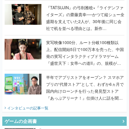
で作り込まれた理由を両ディレクターに聞
く
『TATSUJIN』の弓削雅稔×『ライデンファ
イターズ』の齋藤貴幸──かつて縦シュー全
盛期を支えていた2人が、30年後に同じ会
社で机を並べる理由とは。新作
『TATSUJIN EXTREME』で初タッグを組
んだレジェンド2人に訊く開発秘話
実写映像1000分、ルート分岐100種類以
上。配信開始5日で100万本を売った、中国
発の実写インタラクティブドラマゲーム
『盛世天下：女帝への道II』の、規模が違
うこだわりをプロデューサーに聞いた
半年でアプリストアをオープン？ スマホア
プリの“代替ストア”として、わずか6ヵ月で
国内向けローンチを行った発見型ストア
『あっぷアリーナ！』仕掛け人に話を聞い
てみた
インタビュー
の記事一覧
ゲームの企画書