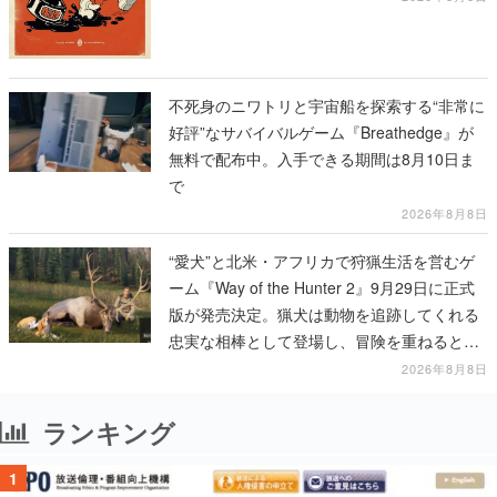
不死身のニワトリと宇宙船を探索する“非常に
好評”なサバイバルゲーム『Breathedge』が
無料で配布中。入手できる期間は8月10日ま
で
2026年8月8日
“愛犬”と北米・アフリカで狩猟生活を営むゲ
ーム『Way of the Hunter 2』9月29日に正式
版が発売決定。猟犬は動物を追跡してくれる
忠実な相棒として登場し、冒険を重ねると成
長する。記念撮影も可能
2026年8月8日
ランキング
1