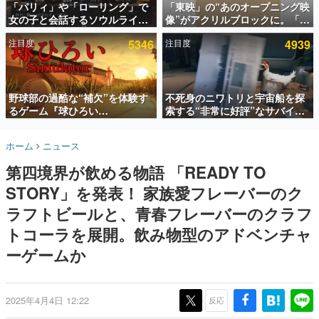
「パリィ」や「ローリング」で
「東映」の“あのオープニング映
女の子と会話するソウルライク
像”がアクリルブロックに。「東
インタビュー
恋愛ゲーム『小早川さんはソウ
映ヒストリカル グッズコレクシ
注目度
5346
注目度
4939
ルライク』無料公開。返事に失
ョン」が8月下旬より発売
連載・特集一覧
敗すると「YOU DIED」
殿堂入り記事
SNS拡散数が数千以上！ ページビュー数万以上！ などな
野球部の過酷な“補欠”を体験す
不死身のニワトリと宇宙船を探
ど。多くの人々に読まれた、電ファミ渾身の“殿堂入り”記
るゲーム『球ひろい
索する“非常に好評”なサバイバ
事をまとめました。
Simulator』が「1件」のウィッ
ルゲーム『Breathedge』が無
シュリストをもとにチェコ語に
料で配布中。入手できる期間は8
ゲームの企画書
ホーム
ニュース
対応しSNSで話題に。『キング
月10日まで
名作ゲームクリエイターの方々に製作時のエピソードをお
聞きし、ヒットする企画（ゲーム）とは何か？を探ってい
ダム・カム』開発元やチェコの
第四境界が飲める物語 「READY TO
きます。
プロ野球選手から称賛の声
STORY」を発表！ 家族愛フレーバーのク
赫本
この物語を解いてはいけない。『赫本』は、〈試験問題〉
ラフトビールと、青春フレーバーのクラフ
の形をした短編ホラー小説集です。
トコーラを展開。飲み物型のアドベンチャ
ーゲームか
新世代に訊く
これからのデジタルゲーム市場を担う若きクリエイター達
の姿を追い、彼らのルーツと情熱を探っていきます。
2025年4月4日 12:22
反応
ゲーム世代の作家たち
ゲームに多大な影響を受けた作家さんに取材し、ゲームが