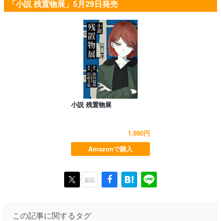
「小説 残置物展」5月29日発売
小説 残置物展
1,980円
Amazonで購入
反応
この記事に関するタグ