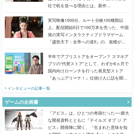
社で机を並べる理由とは。新作
『TATSUJIN EXTREME』で初タッグを組
んだレジェンド2人に訊く開発秘話
実写映像1000分、ルート分岐100種類以
上。配信開始5日で100万本を売った、中国
発の実写インタラクティブドラマゲーム
『盛世天下：女帝への道II』の、規模が違
うこだわりをプロデューサーに聞いた
半年でアプリストアをオープン？ スマホア
プリの“代替ストア”として、わずか6ヵ月で
国内向けローンチを行った発見型ストア
『あっぷアリーナ！』仕掛け人に話を聞い
てみた
インタビュー
の記事一覧
ゲームの企画書
『アビス』は、ひとつの奇跡だった──膨大
な開発資料とともに『テイルズ オブ ジ ア
ビス』開発陣に聞く、「生まれた意味を知