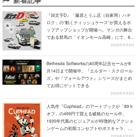
『頭文字D』「藤原とうふ店（自家用）ハチ
ロク」の“動くティッシュケース”が買えるポ
ップアップショップが開催へ。マンガの舞台
である群馬の「イオンモール高崎」にて、8月
11日から8月20日までの期間限定で開催予定
2026年8月8日
Bethesda Softworksの40周年記念セールが8
月14日まで開催中。『エルダー・スクロール
ズ』や『フォールアウト』シリーズがまとめ
てお得にゲットできる
2026年8月8日
人気作『Cuphead』のアートブックが「89％
オフ」の499円で買える破格のセール中。
1930年代風のビジュアルが特徴的なアクショ
ンゲームの初期コンセプトやボスキャラ、ス
テージのイラストも収録
2026年8月8日