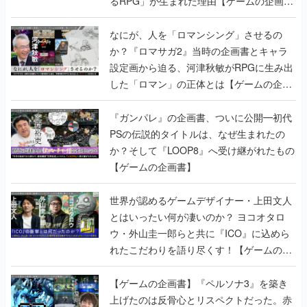
るRPG」が生まれた理由【ゲームの企画
書】
なにが、人を「ロマンシング」させるの
か？『ロマサガ2』当時の企画書とキャラ
設定画から迫る、河津秋敏がRPGに生み出
した「ロマン」の正体とは【ゲームの企画
書】
『ガンパレ』の企画書、ついに公開━初代
PSの伝説的タイトルは、なぜ生まれたの
か？そして『LOOP8』へ受け継がれたもの
【ゲームの企画書】
世界が認めるゲームデザイナー・上田文人
とはいったい何が凄いのか？ ヨコオタロ
ウ・外山圭一郎らと共に『ICO』に込めら
れたこだわりを語り尽くす！【ゲームの企
画書】
【ゲームの企画書】『ペルソナ3』を築き
上げたのは反骨心とリスペクトだった。赤