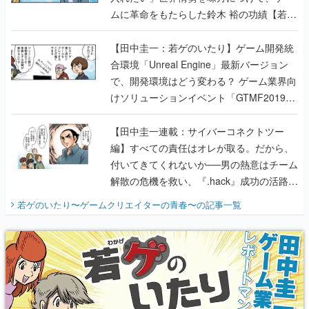
ムに革命をもたらした鈴木 裕の功績【若ゲ
のいたり】
【田中圭一：若ゲのいたり】ゲーム開発統
合環境「Unreal Engine」最新バージョン
で、開発環境はどう変わる？ ゲーム業界向
けソリューションイベント「GTMF2019」
に行って、より理解を深めよう【PR】
【田中圭一連載：サイバーコネクトツー
編】すべての責任はオレが取る。だから、
付いてきてくれないか──男の熱意はチーム
解散の危機を救い、『.hack』成功の活路を
開く。業界の快男児・松山 洋に流れる血は
若ゲのいたり〜ゲームクリエイターの青春〜
の記事一覧
『少年ジャンプ』色だった【若ゲのいた
り】