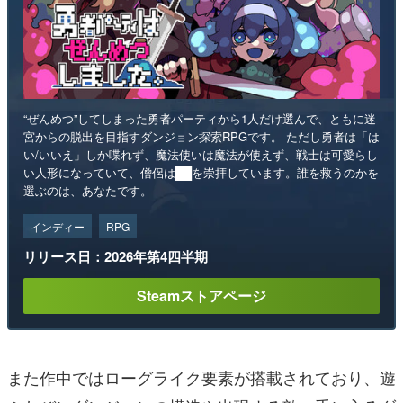
“ぜんめつ”してしまった勇者パーティから1人だけ選んで、ともに迷
宮からの脱出を目指すダンジョン探索RPGです。 ただし勇者は「は
い/いいえ」しか喋れず、魔法使いは魔法が使えず、戦士は可愛らし
い人形になっていて、僧侶は██を崇拝しています。誰を救うのかを
選ぶのは、あなたです。
インディー
RPG
リリース日：2026年第4四半期
Steamストアページ
また作中ではローグライク要素が搭載されており、遊