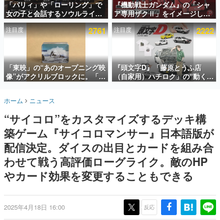
「パリィ」や「ローリング」で
『機動戦士ガンダム』の「シャ
女の子と会話するソウルライク
ア専用ザクⅡ」をイメージした
インタビュー
恋愛ゲーム『小早川さんはソウ
散水ホースリールが予約開始。
注目度
2761
注目度
2222
ルライク』無料公開。返事に失
本体にはシャアのパーソナルマ
連載・特集一覧
敗すると「YOU DIED」
ークやジオン公国軍のエンブレ
ム、型式番号などを配置
殿堂入り記事
SNS拡散数が数千以上！ ページビュー数万以上！ などな
「東映」の“あのオープニング映
『頭文字D』「藤原とうふ店
ど。多くの人々に読まれた、電ファミ渾身の“殿堂入り”記
像”がアクリルブロックに。「東
（自家用）ハチロク」の“動くテ
事をまとめました。
映ヒストリカル グッズコレクシ
ィッシュケース”が買えるポップ
ョン」が8月下旬より発売
アップショップが開催へ。マン
ゲームの企画書
ホーム
ニュース
ガの舞台である群馬の「イオン
名作ゲームクリエイターの方々に製作時のエピソードをお
聞きし、ヒットする企画（ゲーム）とは何か？を探ってい
モール高崎」にて、8月11日か
“サイコロ”をカスタマイズするデッキ構
きます。
ら8月20日までの期間限定で開
催予定
築ゲーム『サイコロマンサー』日本語版が
赫本
この物語を解いてはいけない。『赫本』は、〈試験問題〉
配信決定。ダイスの出目とカードを組み合
の形をした短編ホラー小説集です。
わせて戦う高評価ローグライク。敵のHP
やカード効果を変更することもできる
新世代に訊く
これからのデジタルゲーム市場を担う若きクリエイター達
の姿を追い、彼らのルーツと情熱を探っていきます。
2025年4月18日 16:00
反応
ゲーム世代の作家たち
ゲームに多大な影響を受けた作家さんに取材し、ゲームが