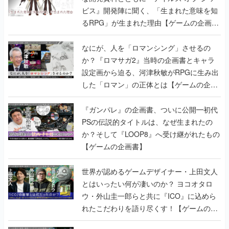
ビス』開発陣に聞く、「生まれた意味を知
るRPG」が生まれた理由【ゲームの企画
書】
なにが、人を「ロマンシング」させるの
か？『ロマサガ2』当時の企画書とキャラ
設定画から迫る、河津秋敏がRPGに生み出
した「ロマン」の正体とは【ゲームの企画
書】
『ガンパレ』の企画書、ついに公開━初代
PSの伝説的タイトルは、なぜ生まれたの
か？そして『LOOP8』へ受け継がれたもの
【ゲームの企画書】
世界が認めるゲームデザイナー・上田文人
とはいったい何が凄いのか？ ヨコオタロ
ウ・外山圭一郎らと共に『ICO』に込めら
れたこだわりを語り尽くす！【ゲームの企
画書】