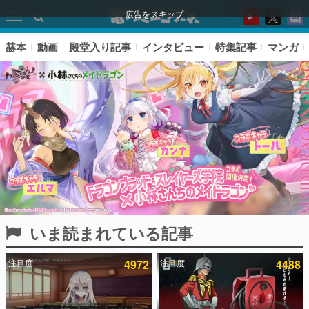
広告をスキップ
赫本
動画
殿堂入り記事
インタビュー
特集記事
マンガ
いま読まれている記事
ピックアップ
注目度
4972
注目度
4488
電ファミのいま読まれている記事ランキング
アプリセール情報