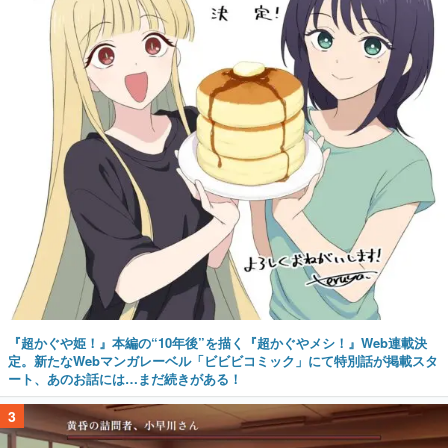
『超かぐや姫！』本編の“10年後”を描く『超かぐやメシ！』Web連載決
定。新たなWebマンガレーベル「ビビビコミック」にて特別話が掲載スタ
ート、あのお話には…まだ続きがある！
3