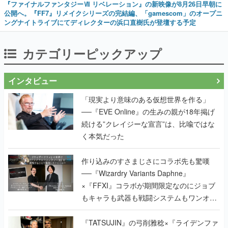
『ファイナルファンタジーⅦ リベレーション』の新映像が8月26日早朝に
公開へ。『FF7』リメイクシリーズの完結編、「gamescom」のオープニ
ングナイトライブにてディレクターの浜口直樹氏が登壇する予定
カテゴリーピックアップ
インタビュー
「現実より意味のある仮想世界を作る」
──『EVE Online』の生みの親が18年掲げ
続ける”クレイジーな宣言”は、比喩ではな
く本気だった
作り込みのすさまじさにコラボ先も驚嘆
──『Wizardry Variants Daphne』
×『FFXI』コラボが期間限定なのにジョブ
もキャラも武器も戦闘システムもワンオフ
で作り込まれた理由を両ディレクターに聞
く
『TATSUJIN』の弓削雅稔×『ライデンファ