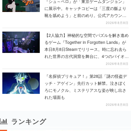
『シュ～ペロ』が「東京ゲームダンジョン」
に展示中。キャッチコピーは「三度の飯より
靴を舐めよう」と前のめり。公式アカウント
も開設され、2026年リリースに向けて開発中
2026年8月8日
【2人協力】神秘的な空間でパズルを解き進め
るゲーム『Together in Forgotten Lands』が
本日8月8日Steamでリリース。時に忘れ去ら
れた世界の古代洞窟を舞台に、4つのバイオー
ムを探索しながら脱出を目指す
2026年8月8日
『名探偵プリキュア！』第28話「謎の怪盗デ
ッチ・アゲイン」先行カット解禁。泣きぼく
ろにモノクル、ミステリアスな姿が映し出さ
れた場面も
2026年8月8日
ランキング