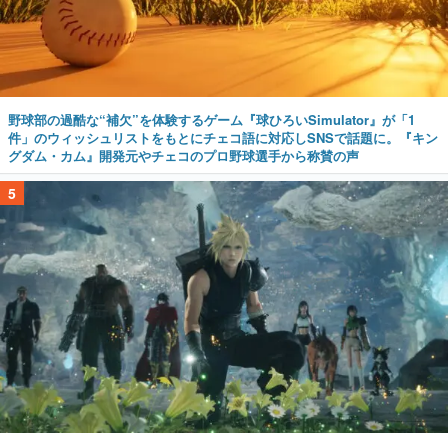
野球部の過酷な“補欠”を体験するゲーム『球ひろいSimulator』が「1
件」のウィッシュリストをもとにチェコ語に対応しSNSで話題に。『キン
グダム・カム』開発元やチェコのプロ野球選手から称賛の声
5