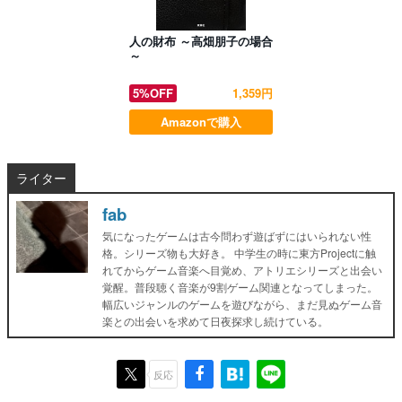
人の財布 ～高畑朋子の場合
～
5%OFF
1,359円
Amazonで購入
ライター
fab
気になったゲームは古今問わず遊ばずにはいられない性
格。シリーズ物も大好き。 中学生の時に東方Projectに触
れてからゲーム音楽へ目覚め、アトリエシリーズと出会い
覚醒。普段聴く音楽が9割ゲーム関連となってしまった。
幅広いジャンルのゲームを遊びながら、まだ見ぬゲーム音
楽との出会いを求めて日夜探求し続けている。
反応