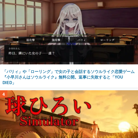
「パリィ」や「ローリング」で女の子と会話するソウルライク恋愛ゲーム
『小早川さんはソウルライク』無料公開。返事に失敗すると「YOU
DIED」
4