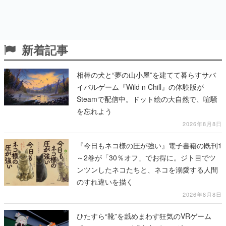
新着記事
相棒の犬と“夢の山小屋”を建てて暮らすサバ
イバルゲーム『Wild n Chill』の体験版が
Steamで配信中。ドット絵の大自然で、喧騒
を忘れよう
2026年8月8日
『今日もネコ様の圧が強い』電子書籍の既刊1
～2巻が「30％オフ」でお得に。ジト目でツ
ンツンしたネコたちと、ネコを溺愛する人間
のすれ違いを描く
2026年8月8日
ひたすら“靴”を舐めまわす狂気のVRゲーム