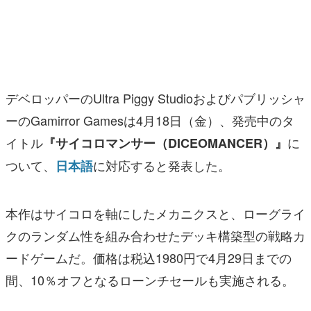
マンガ
女性向け
アプリレビュー
デベロッパーのUltra Piggy Studioおよびパブリッシャ
その他
ーのGamirror Gamesは4月18日（金）、発売中のタ
イトル
に
『サイコロマンサー（DICEOMANCER）』
電ファミニコゲーマーとは？
ついて、
に対応すると発表した。
日本語
運営：株式会社マレ
本作はサイコロを軸にしたメカニクスと、ローグライ
クのランダム性を組み合わせたデッキ構築型の戦略カ
ードゲームだ。価格は税込1980円で4月29日までの
間、10％オフとなるローンチセールも実施される。