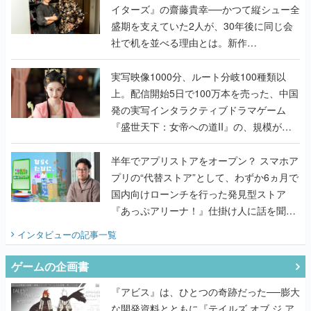
イターズ』の齋藤貴幸──かつて縦シュー全
盛期を支えていた2人が、30年後に同じ会
社で机を並べる理由とは。新作
『TATSUJIN EXTREME』で初タッグを組
んだレジェンド2人に訊く開発秘話
実写映像1000分、ルート分岐100種類以
上。配信開始5日で100万本を売った、中国
発の実写インタラクティブドラマゲーム
『盛世天下：女帝への道II』の、規模が違
うこだわりをプロデューサーに聞いた
半年でアプリストアをオープン？ スマホア
プリの“代替ストア”として、わずか6ヵ月で
国内向けローンチを行った発見型ストア
『あっぷアリーナ！』仕掛け人に話を聞い
てみた
インタビュー
の記事一覧
ゲームの企画書
『アビス』は、ひとつの奇跡だった──膨大
な開発資料とともに『テイルズ オブ ジ ア