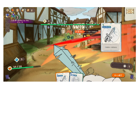
日本のコンテンツ産業やカルチャーに与えた影響を探る企
画です。
日本モバイルゲーム産業史
日本のモバイルゲーム史における主要なトピック・タイト
ルを網羅するほか、開発者へのインタビューや識者による
解説を掲載。約20年の歴史が一望できる決定版！
若ゲのいたり〜ゲームクリエイターの青春〜
『うつヌケ』『ペンと箸』等で知られるマンガ家・田中圭
一先生によるゲーム業界レポートマンガです。
なんでゲームは面白い？
ゲーム開発者・hamatsu氏がゲームの魅力を画面や操作の
具体的な形から解き明かしていく、硬派で骨太な評論連載
です。
ゲームが変えた日本語
「経験値」「裏技」「ラスボス」… ゲームにまつわる言葉
の起源や用法の変遷を、コンピューター文化史研究家・タ
イニーP氏が徹底調査。
カテゴリ
特集記事