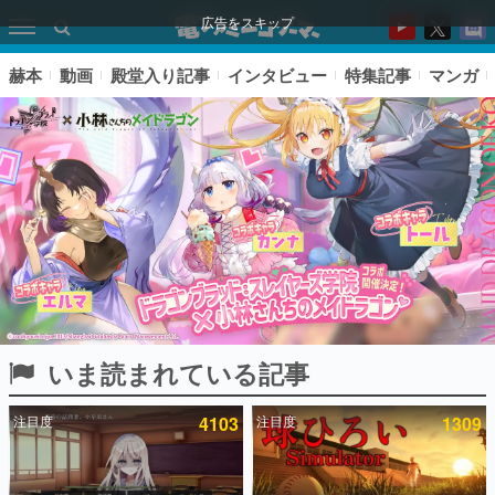
広告をスキップ
赫本
動画
殿堂入り記事
インタビュー
特集記事
マンガ
いま読まれている記事
ピックアップ
注目度
4103
注目度
1309
電ファミのいま読まれている記事ランキング
アプリセール情報