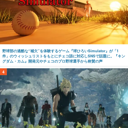
野球部の過酷な“補欠”を体験するゲーム『球ひろいSimulator』が「1
件」のウィッシュリストをもとにチェコ語に対応しSNSで話題に。『キン
グダム・カム』開発元やチェコのプロ野球選手から称賛の声
4