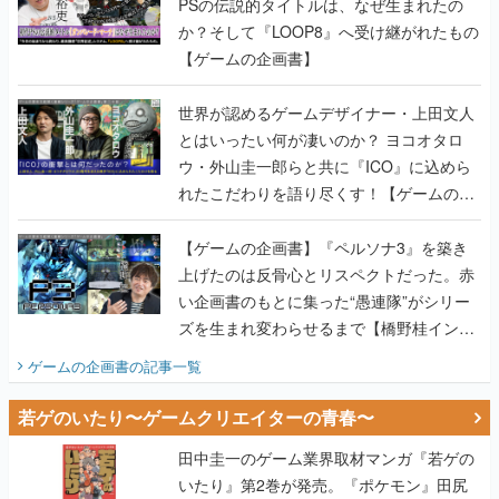
PSの伝説的タイトルは、なぜ生まれたの
か？そして『LOOP8』へ受け継がれたもの
【ゲームの企画書】
世界が認めるゲームデザイナー・上田文人
とはいったい何が凄いのか？ ヨコオタロ
ウ・外山圭一郎らと共に『ICO』に込めら
れたこだわりを語り尽くす！【ゲームの企
画書】
【ゲームの企画書】『ペルソナ3』を築き
上げたのは反骨心とリスペクトだった。赤
い企画書のもとに集った“愚連隊”がシリー
ズを生まれ変わらせるまで【橋野桂インタ
ビュー】
ゲームの企画書
の記事一覧
若ゲのいたり〜ゲームクリエイターの青春〜
田中圭一のゲーム業界取材マンガ『若ゲの
いたり』第2巻が発売。『ポケモン』田尻