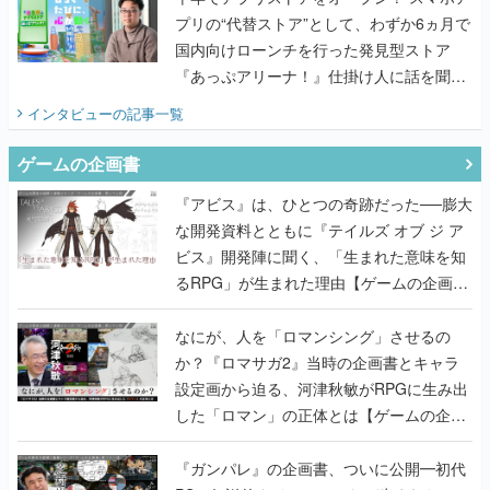
プリの“代替ストア”として、わずか6ヵ月で
国内向けローンチを行った発見型ストア
『あっぷアリーナ！』仕掛け人に話を聞い
てみた
インタビュー
の記事一覧
ゲームの企画書
『アビス』は、ひとつの奇跡だった──膨大
な開発資料とともに『テイルズ オブ ジ ア
ビス』開発陣に聞く、「生まれた意味を知
るRPG」が生まれた理由【ゲームの企画
書】
なにが、人を「ロマンシング」させるの
か？『ロマサガ2』当時の企画書とキャラ
設定画から迫る、河津秋敏がRPGに生み出
した「ロマン」の正体とは【ゲームの企画
書】
『ガンパレ』の企画書、ついに公開━初代