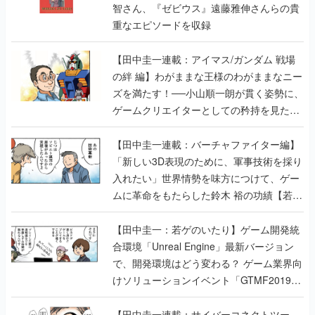
智さん、『ゼビウス』遠藤雅伸さんらの貴
重なエピソードを収録
【田中圭一連載：アイマス/ガンダム 戦場
の絆 編】わがままな王様のわがままなニー
ズを満たす！──小山順一朗が貫く姿勢に、
ゲームクリエイターとしての矜持を見た
【若ゲのいたり最終回】
【田中圭一連載：バーチャファイター編】
「新しい3D表現のために、軍事技術を採り
入れたい」世界情勢を味方につけて、ゲー
ムに革命をもたらした鈴木 裕の功績【若ゲ
のいたり】
【田中圭一：若ゲのいたり】ゲーム開発統
合環境「Unreal Engine」最新バージョン
で、開発環境はどう変わる？ ゲーム業界向
けソリューションイベント「GTMF2019」
に行って、より理解を深めよう【PR】
【田中圭一連載：サイバーコネクトツー