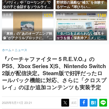
「パリィ」や「ローリング」で
野球部の過酷な“補欠”を体験す
女の子と会話するソウルライク
るゲーム『球ひろい
インタビュー
恋愛ゲーム『小早川さんはソウ
Simulator』が「1件」のウィッ
注目度
1276
注目度
1188
ルライク』無料公開。返事に失
シュリストをもとにチェコ語に
連載・特集一覧
敗すると「YOU DIED」
対応しSNSで話題に。『キング
ダム・カム』開発元やチェコの
殿堂入り記事
プロ野球選手から称賛の声
SNS拡散数が数千以上！ ページビュー数万以上！ などな
「東映」の“あのオープニング映
「タバコを止められない猫耳キ
ど。多くの人々に読まれた、電ファミ渾身の“殿堂入り”記
像”がアクリルブロックに。「東
ャラを描く深夜枠アニメ」に視
事をまとめました。
映ヒストリカル グッズコレクシ
聴者の一部から批判意見。違法
ョン」が8月下旬より発売
薬物の使用と思しき描写も含め
ゲームの企画書
ホーム
ニュース
て、BPOが議論を交わす
名作ゲームクリエイターの方々に製作時のエピソードをお
聞きし、ヒットする企画（ゲーム）とは何か？を探ってい
『バーチャファイター 5 R.E.V.O.』の
きます。
PS5、Xbox Series X|S、Nintendo Switch
赫本
この物語を解いてはいけない。『赫本』は、〈試験問題〉
2版が配信決定。Steam版で好評だったロ
の形をした短編ホラー小説集です。
ールバック機能に対応、さらに「クロスプ
レイ」のほか追加コンテンツも実装予定
新世代に訊く
これからのデジタルゲーム市場を担う若きクリエイター達
の姿を追い、彼らのルーツと情熱を探っていきます。
2025年5月11日 23:21
反応
ゲーム世代の作家たち
ゲームに多大な影響を受けた作家さんに取材し、ゲームが