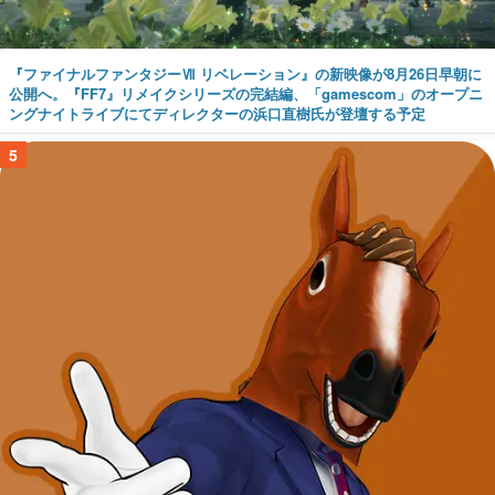
『ファイナルファンタジーⅦ リベレーション』の新映像が8月26日早朝に
公開へ。『FF7』リメイクシリーズの完結編、「gamescom」のオープニ
ングナイトライブにてディレクターの浜口直樹氏が登壇する予定
5