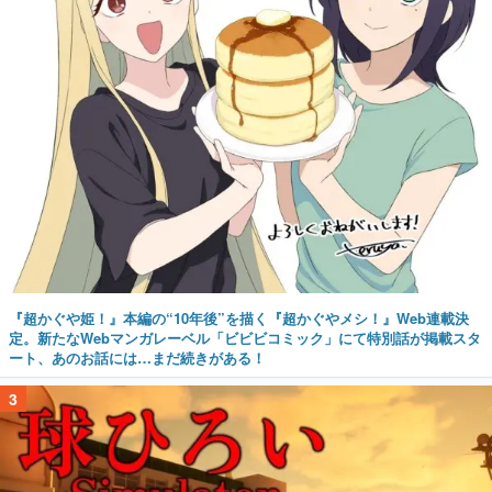
『超かぐや姫！』本編の“10年後”を描く『超かぐやメシ！』Web連載決
定。新たなWebマンガレーベル「ビビビコミック」にて特別話が掲載スタ
ート、あのお話には…まだ続きがある！
3