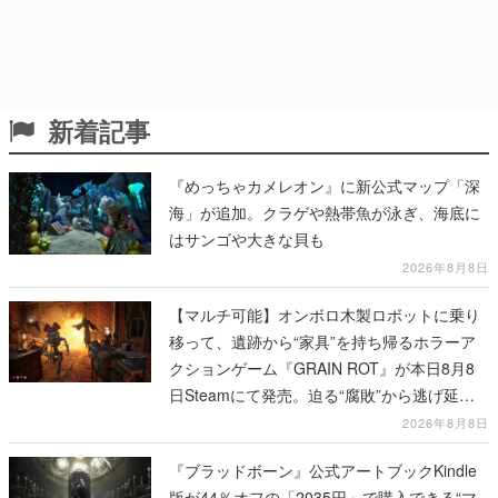
新着記事
『めっちゃカメレオン』に新公式マップ「深
海」が追加。クラゲや熱帯魚が泳ぎ、海底に
はサンゴや大きな貝も
2026年8月8日
【マルチ可能】オンボロ木製ロボットに乗り
移って、遺跡から“家具”を持ち帰るホラーア
クションゲーム『GRAIN ROT』が本日8月8
日Steamにて発売。迫る“腐敗”から逃げ延
び、持ち帰った家具で基地を再建
2026年8月8日
『ブラッドボーン』公式アートブックKindle
版が44％オフの「2035円」で購入できる“マ