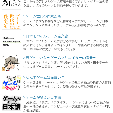
これからのデジタルゲーム市場を担う若きクリエイター達の姿
を追い、彼らのルーツと情熱を探っていきます。
ゲーム世代の作家たち
ゲームに多大な影響を受けた作家さんに取材し、ゲームが日本
のコンテンツ産業やカルチャーに与えた影響を探る企画です。
日本モバイルゲーム産業史
日本のモバイルゲーム史における主要なトピック・タイトルを
網羅するほか、開発者へのインタビューや識者による解説を掲
載。約20年の歴史が一望できる決定版！
若ゲのいたり〜ゲームクリエイターの青春〜
『うつヌケ』『ペンと箸』等で知られるマンガ家・田中圭一先
生によるゲーム業界レポートマンガです。
なんでゲームは面白い？
ゲーム開発者・hamatsu氏がゲームの魅力を画面や操作の具体的
な形から解き明かしていく、硬派で骨太な評論連載です。
ゲームが変えた日本語
「経験値」「裏技」「ラスボス」… ゲームにまつわる言葉の起
源や用法の変遷を、コンピューター文化史研究家・タイニーP氏
が徹底調査。