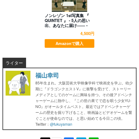
ノンレゾン 1st写真集 『
QUINTET 』 - 5人の思い
出、あなたに届け―― -
4,500円
Amazonで購入
ライター
福山幸司
85年生まれ。大阪芸術大学映像学科で映画史を学ぶ。幼少
期に『ドラゴンクエストV』に衝撃を受けて、ストーリー
メディアとしてのゲームに興味を持つ。その後アドベンチ
ャーゲームに熱中し、『この世の果てで恋を唄う少女YU-
NO』がオールタイムベスト。最近ではアドベンチャーゲ
ームの歴史を掘り下げること、映画論とビデオゲームを繋
ぐことが使命なのでは、と思い始めてる今日この頃。
Twitter：
@fukuyaman