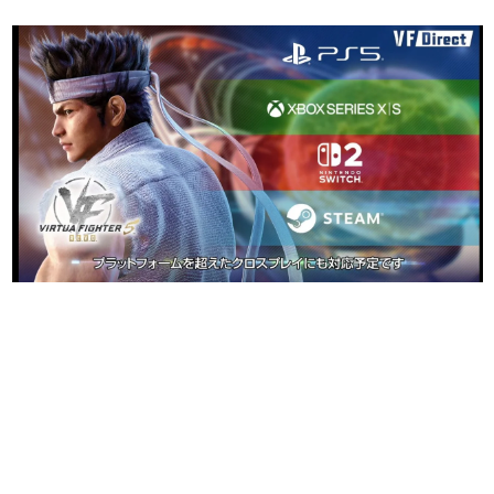
日本のコンテンツ産業やカルチャーに与えた影響を探る企
画です。
日本モバイルゲーム産業史
日本のモバイルゲーム史における主要なトピック・タイト
ルを網羅するほか、開発者へのインタビューや識者による
解説を掲載。約20年の歴史が一望できる決定版！
若ゲのいたり〜ゲームクリエイターの青春〜
『うつヌケ』『ペンと箸』等で知られるマンガ家・田中圭
一先生によるゲーム業界レポートマンガです。
なんでゲームは面白い？
ゲーム開発者・hamatsu氏がゲームの魅力を画面や操作の
具体的な形から解き明かしていく、硬派で骨太な評論連載
です。
ゲームが変えた日本語
「経験値」「裏技」「ラスボス」… ゲームにまつわる言葉
の起源や用法の変遷を、コンピューター文化史研究家・タ
イニーP氏が徹底調査。
カテゴリ
特集記事