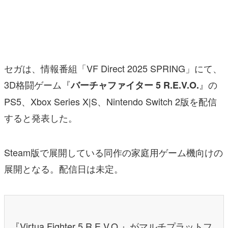
マンガ
女性向け
アプリレビュー
セガは、情報番組「VF Direct 2025 SPRING」にて、
その他
3D格闘ゲーム『
』の
バーチャファイター 5 R.E.V.O.
PS5、Xbox Series X|S、Nintendo Switch 2版を配信
電ファミニコゲーマーとは？
すると発表した。
運営：株式会社マレ
Steam版で展開している同作の家庭用ゲーム機向けの
展開となる。配信日は未定。
『Virtua Fighter 5 R.E.V.O.』がマルチプラットフ