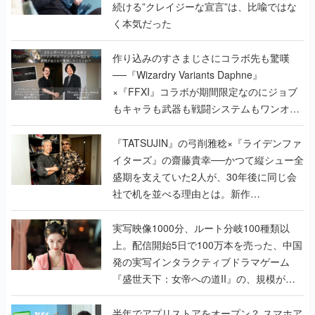
続ける”クレイジーな宣言”は、比喩ではな
く本気だった
作り込みのすさまじさにコラボ先も驚嘆
──『Wizardry Variants Daphne』
×『FFXI』コラボが期間限定なのにジョブ
もキャラも武器も戦闘システムもワンオフ
で作り込まれた理由を両ディレクターに聞
く
『TATSUJIN』の弓削雅稔×『ライデンファ
イターズ』の齋藤貴幸──かつて縦シュー全
盛期を支えていた2人が、30年後に同じ会
社で机を並べる理由とは。新作
『TATSUJIN EXTREME』で初タッグを組
んだレジェンド2人に訊く開発秘話
実写映像1000分、ルート分岐100種類以
上。配信開始5日で100万本を売った、中国
発の実写インタラクティブドラマゲーム
『盛世天下：女帝への道II』の、規模が違
うこだわりをプロデューサーに聞いた
半年でアプリストアをオープン？ スマホア