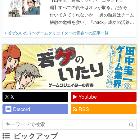
編】すべての責任はオレが取る。だから、
付いてきてくれないか──男の熱意はチーム
解散の危機を救い、『.hack』成功の活路を
開く。業界の快男児・松山 洋に流れる血は
若ゲのいたり〜ゲームクリエイターの青春〜
の記事一覧
『少年ジャンプ』色だった【若ゲのいた
り】
X
Youtube
Discord
RSS
ピックアップ