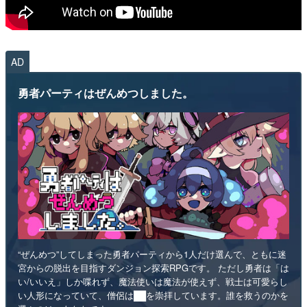
AD
勇者パーティはぜんめつしました。
“ぜんめつ”してしまった勇者パーティから1人だけ選んで、ともに迷
宮からの脱出を目指すダンジョン探索RPGです。 ただし勇者は「は
い/いいえ」しか喋れず、魔法使いは魔法が使えず、戦士は可愛らし
い人形になっていて、僧侶は██を崇拝しています。誰を救うのかを