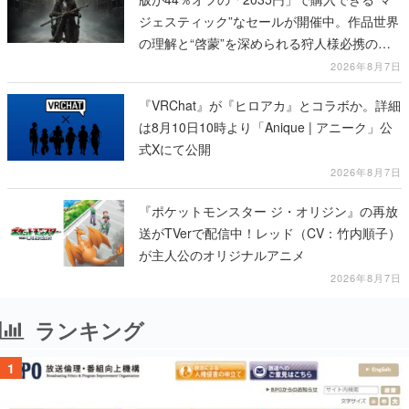
ジェスティック”なセールが開催中。作品世界
の理解と“啓蒙”を深められる狩人様必携の一
冊
2026年8月7日
『VRChat』が『ヒロアカ』とコラボか。詳細
は8月10日10時より「Anique | アニーク」公
式Xにて公開
2026年8月7日
『ポケットモンスター ジ・オリジン』の再放
送がTVerで配信中！レッド（CV：竹内順子）
が主人公のオリジナルアニメ
2026年8月7日
ランキング
1