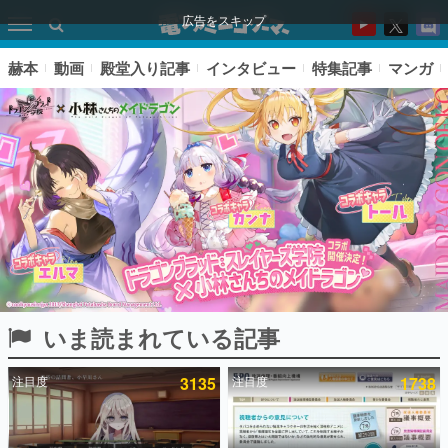
広告をスキップ
赫本
動画
殿堂入り記事
インタビュー
特集記事
マンガ
いま読まれている記事
ピックアップ
注目度
3135
注目度
1738
電ファミのいま読まれている記事ランキング
アプリセール情報