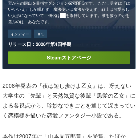
宮からの脱出を目指すダンジョン探索RPGです。 ただし勇者は「は
い/いいえ」しか喋れず、魔法使いは魔法が使えず、戦士は可愛らし
い人形になっていて、僧侶は██を崇拝しています。誰を救うのかを
選ぶのは、あなたです。
インディー
RPG
リリース日：2026年第4四半期
Steamストアページ
2006年発表の『夜は短し歩けよ乙女』は、冴えない
大学生の「先輩」と天然気質な後輩「黒髪の乙女」に
よる各視点から、珍妙なできごとを通じて深まってい
く恋模様を描いた恋愛ファンタジー小説である。
本作は2007年に「山本周五郎賞」を受賞したほか、