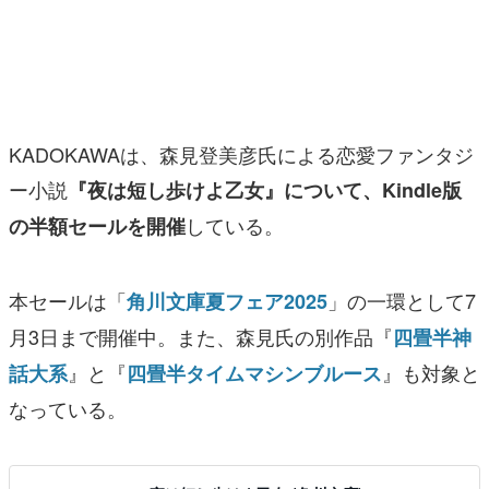
マンガ
女性向け
アプリレビュー
KADOKAWAは、森見登美彦氏による恋愛ファンタジ
その他
ー小説
『夜は短し歩けよ乙女』について、Kindle版
している。
の半額セールを開催
電ファミニコゲーマーとは？
運営：株式会社マレ
本セールは「
」の一環として7
角川文庫夏フェア2025
月3日まで開催中。また、森見氏の別作品『
四畳半神
』と『
』も対象と
話大系
四畳半タイムマシンブルース
なっている。