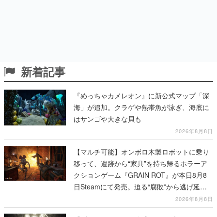
新着記事
『めっちゃカメレオン』に新公式マップ「深
海」が追加。クラゲや熱帯魚が泳ぎ、海底に
はサンゴや大きな貝も
2026年8月8日
【マルチ可能】オンボロ木製ロボットに乗り
移って、遺跡から“家具”を持ち帰るホラーア
クションゲーム『GRAIN ROT』が本日8月8
日Steamにて発売。迫る“腐敗”から逃げ延
び、持ち帰った家具で基地を再建
2026年8月8日