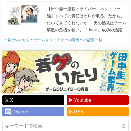
に行って、より理解を深めよう【PR】
【田中圭一連載：サイバーコネクトツー
編】すべての責任はオレが取る。だから、
付いてきてくれないか──男の熱意はチーム
解散の危機を救い、『.hack』成功の活路を
開く。業界の快男児・松山 洋に流れる血は
若ゲのいたり〜ゲームクリエイターの青春〜
の記事一覧
『少年ジャンプ』色だった【若ゲのいた
り】
X
Youtube
Discord
RSS