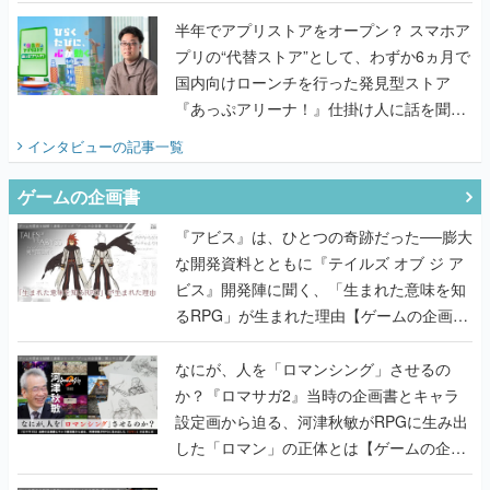
うこだわりをプロデューサーに聞いた
半年でアプリストアをオープン？ スマホア
プリの“代替ストア”として、わずか6ヵ月で
国内向けローンチを行った発見型ストア
『あっぷアリーナ！』仕掛け人に話を聞い
てみた
インタビュー
の記事一覧
ゲームの企画書
『アビス』は、ひとつの奇跡だった──膨大
な開発資料とともに『テイルズ オブ ジ ア
ビス』開発陣に聞く、「生まれた意味を知
るRPG」が生まれた理由【ゲームの企画
書】
なにが、人を「ロマンシング」させるの
か？『ロマサガ2』当時の企画書とキャラ
設定画から迫る、河津秋敏がRPGに生み出
した「ロマン」の正体とは【ゲームの企画
書】