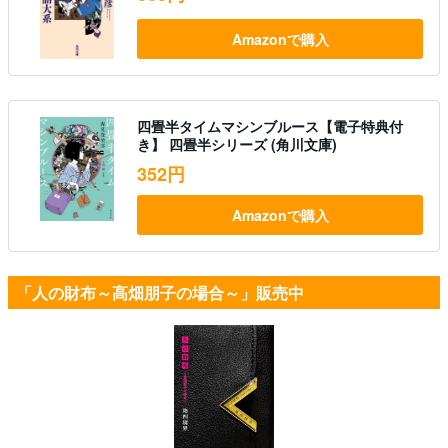
Amazonで購入
四畳半タイムマシンブルース【電子特典付
き】 四畳半シリーズ (角川文庫)
352円
Amazonで購入
「人の財布～高畑朋子の場合～」販売中