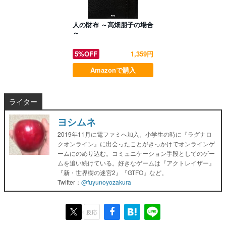
人の財布 ～高畑朋子の場合
～
5%OFF
1,359円
Amazonで購入
ライター
ヨシムネ
2019年11月に電ファミへ加入。小学生の時に『ラグナロ
クオンライン』に出会ったことがきっかけでオンラインゲ
ームにのめり込む。コミュニケーション手段としてのゲー
ムを追い続けている。好きなゲームは『アクトレイザー』
『新・世界樹の迷宮2』『GTFO』など。
Twitter：
@fuyunoyozakura
反応