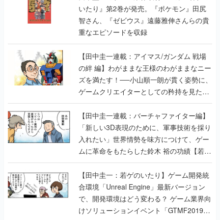
いたり』第2巻が発売。『ポケモン』田尻
智さん、『ゼビウス』遠藤雅伸さんらの貴
重なエピソードを収録
【田中圭一連載：アイマス/ガンダム 戦場
の絆 編】わがままな王様のわがままなニー
ズを満たす！──小山順一朗が貫く姿勢に、
ゲームクリエイターとしての矜持を見た
【若ゲのいたり最終回】
【田中圭一連載：バーチャファイター編】
「新しい3D表現のために、軍事技術を採り
入れたい」世界情勢を味方につけて、ゲー
ムに革命をもたらした鈴木 裕の功績【若ゲ
のいたり】
【田中圭一：若ゲのいたり】ゲーム開発統
合環境「Unreal Engine」最新バージョン
で、開発環境はどう変わる？ ゲーム業界向
けソリューションイベント「GTMF2019」