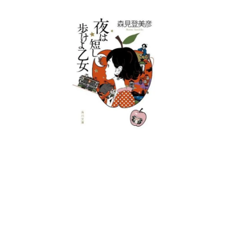
日本のコンテンツ産業やカルチャーに与えた影響を探る企
画です。
日本モバイルゲーム産業史
日本のモバイルゲーム史における主要なトピック・タイト
ルを網羅するほか、開発者へのインタビューや識者による
解説を掲載。約20年の歴史が一望できる決定版！
若ゲのいたり〜ゲームクリエイターの青春〜
『うつヌケ』『ペンと箸』等で知られるマンガ家・田中圭
一先生によるゲーム業界レポートマンガです。
なんでゲームは面白い？
ゲーム開発者・hamatsu氏がゲームの魅力を画面や操作の
具体的な形から解き明かしていく、硬派で骨太な評論連載
です。
ゲームが変えた日本語
「経験値」「裏技」「ラスボス」… ゲームにまつわる言葉
の起源や用法の変遷を、コンピューター文化史研究家・タ
イニーP氏が徹底調査。
カテゴリ
特集記事