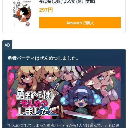
夜は短し歩けよ乙女 (角川文庫)
297円
Amazonで購入
AD
勇者パーティはぜんめつしました。
“ぜんめつ”してしまった勇者パーティから1人だけ選んで、ともに迷