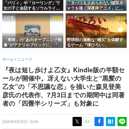
「パリィ」や「ローリング」で
「タバコを止められない猫耳キ
女の子と会話するソウルライク
ャラを描く深夜枠アニメ」に視
インタビュー
恋愛ゲーム『小早川さんはソウ
聴者の一部から批判意見。違法
注目度
1078
注目度
1034
ルライク』無料公開。返事に失
薬物の使用と思しき描写も含め
連載・特集一覧
敗すると「YOU DIED」
て、BPOが議論を交わす
殿堂入り記事
SNS拡散数が数千以上！ ページビュー数万以上！ などな
「東映」の“あのオープニング映
野球部の過酷な“補欠”を体験す
ど。多くの人々に読まれた、電ファミ渾身の“殿堂入り”記
像”がアクリルブロックに。「東
るゲーム『球ひろい
事をまとめました。
映ヒストリカル グッズコレクシ
Simulator』が「1件」のウィッ
ョン」が8月下旬より発売
シュリストをもとにチェコ語に
ゲームの企画書
ホーム
ニュース
対応しSNSで話題に。『キング
名作ゲームクリエイターの方々に製作時のエピソードをお
聞きし、ヒットする企画（ゲーム）とは何か？を探ってい
ダム・カム』開発元やチェコの
『夜は短し歩けよ乙女』Kindle版の半額セ
きます。
プロ野球選手から称賛の声
ールが開催中。冴えない大学生と“黒髪の
赫本
この物語を解いてはいけない。『赫本』は、〈試験問題〉
乙女”の「不思議な恋」を描いた森見登美
の形をした短編ホラー小説集です。
彦氏の代表作、7月3日までの期間中は同著
者の「四畳半シリーズ」も対象に
新世代に訊く
これからのデジタルゲーム市場を担う若きクリエイター達
の姿を追い、彼らのルーツと情熱を探っていきます。
2025年6月23日 19:06
反応
ゲーム世代の作家たち
ゲームに多大な影響を受けた作家さんに取材し、ゲームが