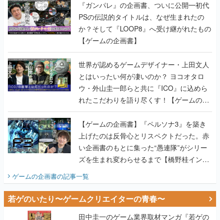
『ガンパレ』の企画書、ついに公開━初代
PSの伝説的タイトルは、なぜ生まれたの
か？そして『LOOP8』へ受け継がれたもの
【ゲームの企画書】
世界が認めるゲームデザイナー・上田文人
とはいったい何が凄いのか？ ヨコオタロ
ウ・外山圭一郎らと共に『ICO』に込めら
れたこだわりを語り尽くす！【ゲームの企
画書】
【ゲームの企画書】『ペルソナ3』を築き
上げたのは反骨心とリスペクトだった。赤
い企画書のもとに集った“愚連隊”がシリー
ズを生まれ変わらせるまで【橋野桂インタ
ビュー】
ゲームの企画書
の記事一覧
若ゲのいたり〜ゲームクリエイターの青春〜
田中圭一のゲーム業界取材マンガ『若ゲの