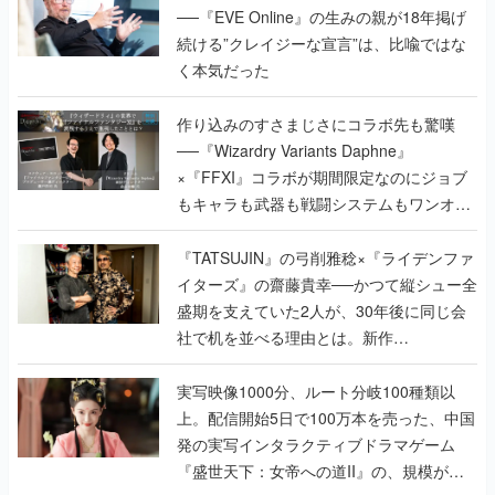
──『EVE Online』の生みの親が18年掲げ
続ける”クレイジーな宣言”は、比喩ではな
く本気だった
作り込みのすさまじさにコラボ先も驚嘆
──『Wizardry Variants Daphne』
×『FFXI』コラボが期間限定なのにジョブ
もキャラも武器も戦闘システムもワンオフ
で作り込まれた理由を両ディレクターに聞
く
『TATSUJIN』の弓削雅稔×『ライデンファ
イターズ』の齋藤貴幸──かつて縦シュー全
盛期を支えていた2人が、30年後に同じ会
社で机を並べる理由とは。新作
『TATSUJIN EXTREME』で初タッグを組
んだレジェンド2人に訊く開発秘話
実写映像1000分、ルート分岐100種類以
上。配信開始5日で100万本を売った、中国
発の実写インタラクティブドラマゲーム
『盛世天下：女帝への道II』の、規模が違