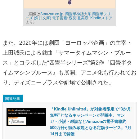
（画像は
Amazon.co.jp: 四畳半神話大系 四畳半シリ
ーズ (角川文庫) 電子書籍: 森見 登美彦: Kindleストア
より）
また、2020年には劇団「ヨーロッパ企画」の主宰・
上田誠氏による戯曲「サマータイムマシン・ブルー
ス」とコラボした“四畳半シリーズ”第2作『四畳半タ
イムマシンブルース』も展開。アニメ化も行われてお
り、ディズニープラスや劇場で公開された。
関連記事
「Kindle Unlimited」が対象者限定で“3か月
無料”となるキャンペーンが開催中。マン
ガ・小説・雑誌などAmazonの電子書籍約
500万冊が読み放題となる定額サービス。7月
14日まで開催