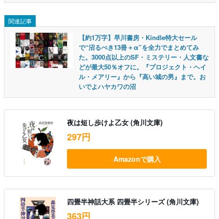
関連記事
【約1万字】早川書房・Kindle特大セール
で“沼るべき13冊＋α”を全力でまとめてみ
た。3000点以上のSF・ミステリー・人文書な
どが最大50％オフに。『プロジェクト・ヘイ
ル・メアリー』から『高い城の男』まで。お
いでよハヤカワの沼
夜は短し歩けよ乙女 (角川文庫)
297円
Amazonで購入
四畳半神話大系 四畳半シリーズ (角川文庫)
363円