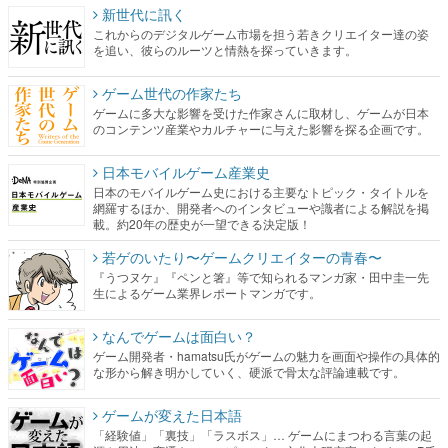
新世代に訊く
これからのデジタルゲーム市場を担う若きクリエイター達の姿
を追い、彼らのルーツと情熱を探っていきます。
ゲーム世代の作家たち
ゲームに多大な影響を受けた作家さんに取材し、ゲームが日本
のコンテンツ産業やカルチャーに与えた影響を探る企画です。
日本モバイルゲーム産業史
日本のモバイルゲーム史における主要なトピック・タイトルを
網羅するほか、開発者へのインタビューや識者による解説を掲
載。約20年の歴史が一望できる決定版！
若ゲのいたり〜ゲームクリエイターの青春〜
『うつヌケ』『ペンと箸』等で知られるマンガ家・田中圭一先
生によるゲーム業界レポートマンガです。
なんでゲームは面白い？
ゲーム開発者・hamatsu氏がゲームの魅力を画面や操作の具体的
な形から解き明かしていく、硬派で骨太な評論連載です。
ゲームが変えた日本語
「経験値」「裏技」「ラスボス」… ゲームにまつわる言葉の起