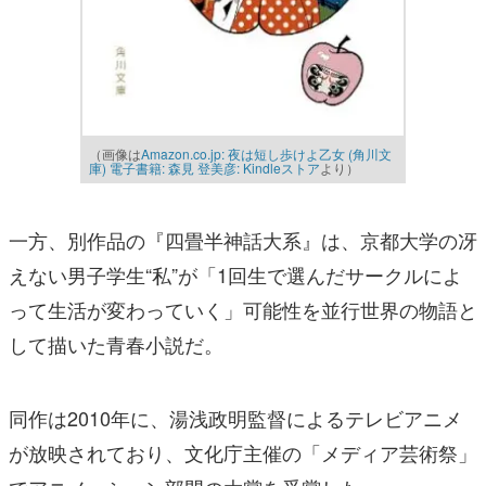
（画像は
Amazon.co.jp: 夜は短し歩けよ乙女 (角川文
庫) 電子書籍: 森見 登美彦: Kindleストア
より）
一方、別作品の『四畳半神話大系』は、京都大学の冴
えない男子学生“私”が「1回生で選んだサークルによ
って生活が変わっていく」可能性を並行世界の物語と
して描いた青春小説だ。
同作は2010年に、湯浅政明監督によるテレビアニメ
が放映されており、文化庁主催の「メディア芸術祭」