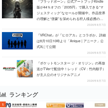
『ブラッドボーン』公式アートブックKindle
版が44％オフの「2035円」で購入できる“マ
ジェスティック”なセールが開催中。作品世界
の理解と“啓蒙”を深められる狩人様必携の一
冊
2026年8月7日
『VRChat』が『ヒロアカ』とコラボか。詳細
は8月10日10時より「Anique | アニーク」公
式Xにて公開
2026年8月7日
『ポケットモンスター ジ・オリジン』の再放
送がTVerで配信中！レッド（CV：竹内順子）
が主人公のオリジナルアニメ
2026年8月7日
ランキング
1