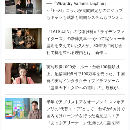
──『Wizardry Variants Daphne』
×『FFXI』コラボが期間限定なのにジョブ
もキャラも武器も戦闘システムもワンオフ
で作り込まれた理由を両ディレクターに聞
く
『TATSUJIN』の弓削雅稔×『ライデンファ
イターズ』の齋藤貴幸──かつて縦シュー全
盛期を支えていた2人が、30年後に同じ会
社で机を並べる理由とは。新作
『TATSUJIN EXTREME』で初タッグを組
んだレジェンド2人に訊く開発秘話
実写映像1000分、ルート分岐100種類以
上。配信開始5日で100万本を売った、中国
発の実写インタラクティブドラマゲーム
『盛世天下：女帝への道II』の、規模が違
うこだわりをプロデューサーに聞いた
半年でアプリストアをオープン？ スマホア
プリの“代替ストア”として、わずか6ヵ月で
国内向けローンチを行った発見型ストア
『あっぷアリーナ！』仕掛け人に話を聞い
てみた