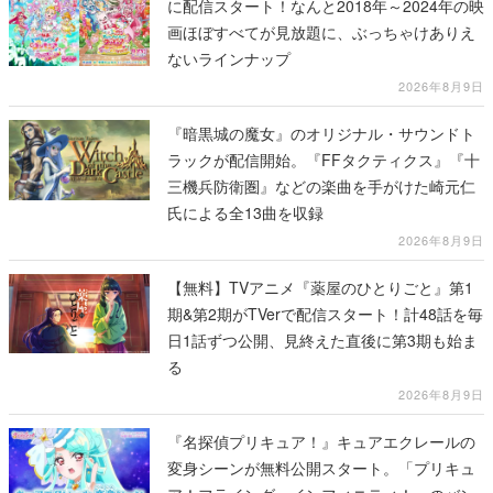
に配信スタート！なんと2018年～2024年の映
画ほぼすべてが見放題に、ぶっちゃけありえ
ないラインナップ
2026年8月9日
『暗黒城の魔女』のオリジナル・サウンドト
ラックが配信開始。『FFタクティクス』『十
三機兵防衛圏』などの楽曲を手がけた崎元仁
氏による全13曲を収録
2026年8月9日
【無料】TVアニメ『薬屋のひとりごと』第1
期&第2期がTVerで配信スタート！計48話を毎
日1話ずつ公開、見終えた直後に第3期も始ま
る
2026年8月9日
『名探偵プリキュア！』キュアエクレールの
変身シーンが無料公開スタート。「プリキュ