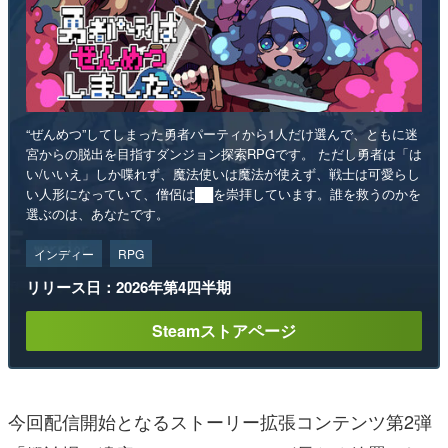
“ぜんめつ”してしまった勇者パーティから1人だけ選んで、ともに迷
宮からの脱出を目指すダンジョン探索RPGです。 ただし勇者は「は
い/いいえ」しか喋れず、魔法使いは魔法が使えず、戦士は可愛らし
い人形になっていて、僧侶は██を崇拝しています。誰を救うのかを
選ぶのは、あなたです。
インディー
RPG
リリース日：2026年第4四半期
Steamストアページ
今回配信開始となるストーリー拡張コンテンツ第2弾