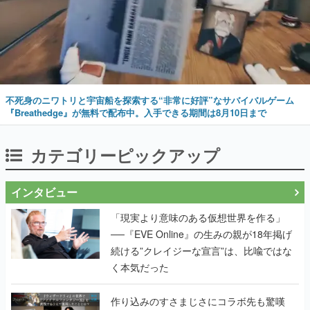
不死身のニワトリと宇宙船を探索する“非常に好評”なサバイバルゲーム
『Breathedge』が無料で配布中。入手できる期間は8月10日まで
カテゴリーピックアップ
インタビュー
「現実より意味のある仮想世界を作る」
──『EVE Online』の生みの親が18年掲げ
続ける”クレイジーな宣言”は、比喩ではな
く本気だった
作り込みのすさまじさにコラボ先も驚嘆