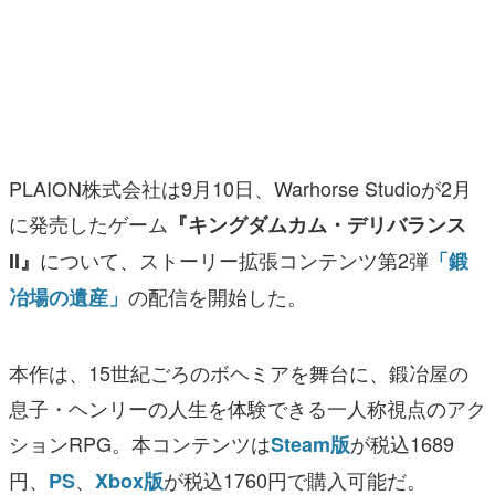
マンガ
女性向け
アプリレビュー
その他
PLAION株式会社は9月10日、Warhorse Studioが2月
に発売したゲーム
『キングダムカム・デリバランス
電ファミニコゲーマーとは？
について、ストーリー拡張コンテンツ第2弾
II』
「鍛
運営：株式会社マレ
の配信を開始した。
冶場の遺産」
本作は、15世紀ごろのボヘミアを舞台に、鍛冶屋の
息子・ヘンリーの人生を体験できる一人称視点のアク
ションRPG。本コンテンツは
が税込1689
Steam版
円、
、
が税込1760円で購入可能だ。
PS
Xbox版