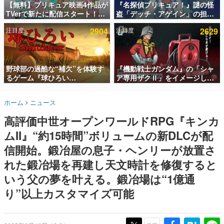
【無料】プリキュア映画4作品が
『名探偵プリキュア！』謎の怪
TVerで新たに配信スタート！な
盗「デッチ・アゲイン」の担当
インタビュー
んと2018年～2024年の映画ほぼ
キャストは天﨑滉平さんと判
注目度
2904
注目度
2629
すべてが見放題に、ぶっちゃけ
明。『Re:ゼロから始める異世
連載・特集一覧
ありえないラインナップ
界生活』オットー役、『ヒプノ
シスマイク』山田三郎役など
殿堂入り記事
SNS拡散数が数千以上！ ページビュー数万以上！ などな
野球部の過酷な“補欠”を体験す
『機動戦士ガンダム』の「シャ
ど。多くの人々に読まれた、電ファミ渾身の“殿堂入り”記
るゲーム『球ひろい
ア専用ザクⅡ」をイメージした
事をまとめました。
Simulator』が「1件」のウィッ
散水ホースリールが予約開始。
シュリストをもとにチェコ語に
本体にはシャアのパーソナルマ
ゲームの企画書
ホーム
ニュース
対応しSNSで話題に。『キング
ークやジオン公国軍のエンブレ
名作ゲームクリエイターの方々に製作時のエピソードをお
聞きし、ヒットする企画（ゲーム）とは何か？を探ってい
ダム・カム』開発元やチェコの
ム、型式番号などを配置
高評価中世オープンワールドRPG『キンカ
きます。
プロ野球選手から称賛の声
ムII』“約15時間”ボリュームの新DLCが配
赫本
この物語を解いてはいけない。『赫本』は、〈試験問題〉
信開始。鍛冶屋の息子・ヘンリーが放置さ
の形をした短編ホラー小説集です。
れた鍛冶場を再建し天文時計を修復すると
いう父の夢を叶える。鍛冶場は“1億通
新世代に訊く
これからのデジタルゲーム市場を担う若きクリエイター達
り”以上カスタマイズ可能
の姿を追い、彼らのルーツと情熱を探っていきます。
ゲーム世代の作家たち
ゲームに多大な影響を受けた作家さんに取材し、ゲームが