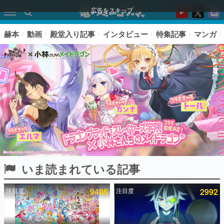
広告をスキップ
赫本
動画
殿堂入り記事
インタビュー
特集記事
マンガ
いま読まれている記事
ピックアップ
注目度
9405
注目度
2992
電ファミのいま読まれている記事ランキング
アプリセール情報