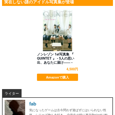
実在しない謎のアイドル写真集が登場
ノンレゾン 1st写真集 『
QUINTET 』 - 5人の思い
出、あなたに届け―― -
4,500円
Amazonで購入
ライター
fab
気になったゲームは古今問わず遊ばずにはいられない性
格。シリーズ物も大好き。 中学生の時に東方Projectに触