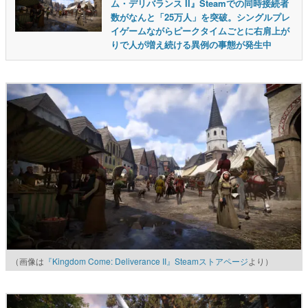
ム・デリバランス II』Steamでの同時接続者
数がなんと「25万人」を突破。シングルプレ
イゲームながらピークタイムごとに右肩上が
りで人が増え続ける異例の事態が発生中
（画像は
『Kingdom Come: Deliverance II』Steamストアページ
より）