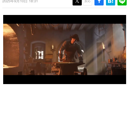
2025年9月10日 18:31
反応
日本のコンテンツ産業やカルチャーに与えた影響を探る企
画です。
日本モバイルゲーム産業史
日本のモバイルゲーム史における主要なトピック・タイト
ルを網羅するほか、開発者へのインタビューや識者による
解説を掲載。約20年の歴史が一望できる決定版！
若ゲのいたり〜ゲームクリエイターの青春〜
『うつヌケ』『ペンと箸』等で知られるマンガ家・田中圭
一先生によるゲーム業界レポートマンガです。
なんでゲームは面白い？
ゲーム開発者・hamatsu氏がゲームの魅力を画面や操作の
具体的な形から解き明かしていく、硬派で骨太な評論連載
です。
ゲームが変えた日本語
「経験値」「裏技」「ラスボス」… ゲームにまつわる言葉
の起源や用法の変遷を、コンピューター文化史研究家・タ
イニーP氏が徹底調査。
カテゴリ
特集記事