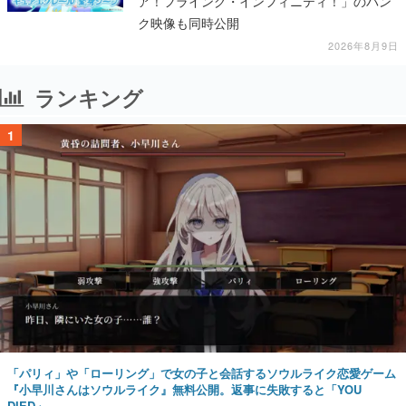
ア！フライング・インフィニティ！」のバン
ク映像も同時公開
2026年8月9日
ランキング
1
「パリィ」や「ローリング」で女の子と会話するソウルライク恋愛ゲーム
『小早川さんはソウルライク』無料公開。返事に失敗すると「YOU
DIED」