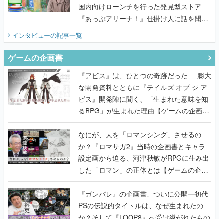
国内向けローンチを行った発見型ストア
『あっぷアリーナ！』仕掛け人に話を聞い
てみた
インタビュー
の記事一覧
ゲームの企画書
『アビス』は、ひとつの奇跡だった──膨大
な開発資料とともに『テイルズ オブ ジ ア
ビス』開発陣に聞く、「生まれた意味を知
るRPG」が生まれた理由【ゲームの企画
書】
なにが、人を「ロマンシング」させるの
か？『ロマサガ2』当時の企画書とキャラ
設定画から迫る、河津秋敏がRPGに生み出
した「ロマン」の正体とは【ゲームの企画
書】
『ガンパレ』の企画書、ついに公開━初代
PSの伝説的タイトルは、なぜ生まれたの
か？そして『LOOP8』へ受け継がれたもの