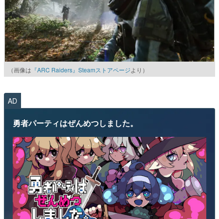
（画像は
『ARC Raiders』Steamストアページ
より）
AD
勇者パーティはぜんめつしました。