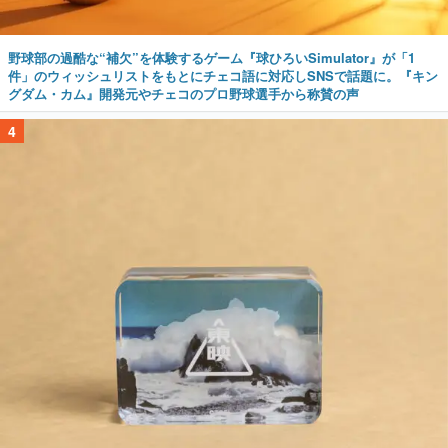
野球部の過酷な“補欠”を体験するゲーム『球ひろいSimulator』が「1
件」のウィッシュリストをもとにチェコ語に対応しSNSで話題に。『キン
グダム・カム』開発元やチェコのプロ野球選手から称賛の声
4