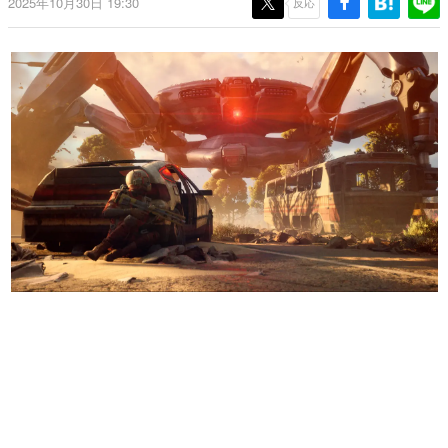
2025年10月30日 19:30
反応
日本のコンテンツ産業やカルチャーに与えた影響を探る企
画です。
日本モバイルゲーム産業史
日本のモバイルゲーム史における主要なトピック・タイト
ルを網羅するほか、開発者へのインタビューや識者による
解説を掲載。約20年の歴史が一望できる決定版！
若ゲのいたり〜ゲームクリエイターの青春〜
『うつヌケ』『ペンと箸』等で知られるマンガ家・田中圭
一先生によるゲーム業界レポートマンガです。
なんでゲームは面白い？
ゲーム開発者・hamatsu氏がゲームの魅力を画面や操作の
具体的な形から解き明かしていく、硬派で骨太な評論連載
です。
ゲームが変えた日本語
「経験値」「裏技」「ラスボス」… ゲームにまつわる言葉
の起源や用法の変遷を、コンピューター文化史研究家・タ
イニーP氏が徹底調査。
カテゴリ
特集記事