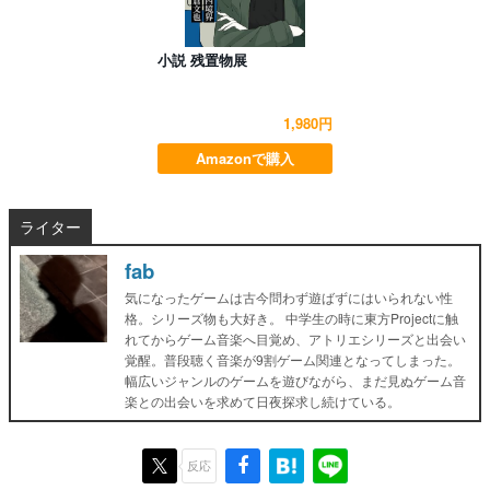
小説 残置物展
1,980円
Amazonで購入
ライター
fab
気になったゲームは古今問わず遊ばずにはいられない性
格。シリーズ物も大好き。 中学生の時に東方Projectに触
れてからゲーム音楽へ目覚め、アトリエシリーズと出会い
覚醒。普段聴く音楽が9割ゲーム関連となってしまった。
幅広いジャンルのゲームを遊びながら、まだ見ぬゲーム音
楽との出会いを求めて日夜探求し続けている。
反応