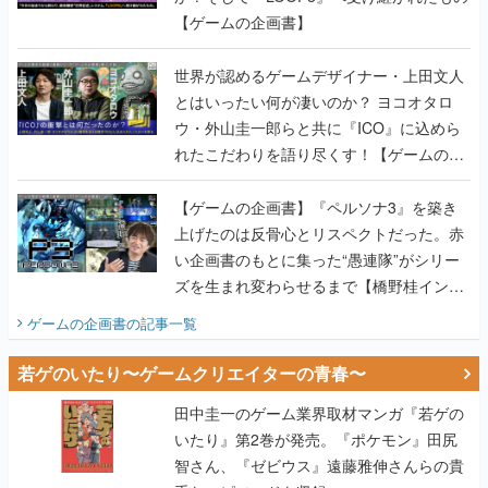
【ゲームの企画書】
世界が認めるゲームデザイナー・上田文人
とはいったい何が凄いのか？ ヨコオタロ
ウ・外山圭一郎らと共に『ICO』に込めら
れたこだわりを語り尽くす！【ゲームの企
画書】
【ゲームの企画書】『ペルソナ3』を築き
上げたのは反骨心とリスペクトだった。赤
い企画書のもとに集った“愚連隊”がシリー
ズを生まれ変わらせるまで【橋野桂インタ
ビュー】
ゲームの企画書
の記事一覧
若ゲのいたり〜ゲームクリエイターの青春〜
田中圭一のゲーム業界取材マンガ『若ゲの
いたり』第2巻が発売。『ポケモン』田尻
智さん、『ゼビウス』遠藤雅伸さんらの貴