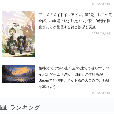
2026年8月8日
アニメ『メイドインアビス』第2期「烈日の黄
金郷」の劇場上映が決定！レグ役・伊瀬茉莉
也さんらが登壇する舞台挨拶も実施
2026年8月8日
相棒の犬と“夢の山小屋”を建てて暮らすサバ
イバルゲーム『Wild n Chill』の体験版が
Steamで配信中。ドット絵の大自然で、喧騒
を忘れよう
2026年8月8日
ランキング