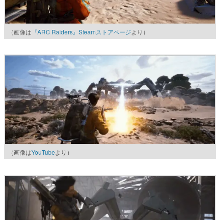
（画像は
『ARC Raiders』Steamストアページ
より）
（画像は
YouTube
より）