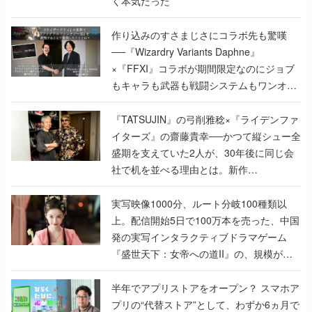
く本気だった
作り込みのすさまじさにコラボ先も驚嘆
──『Wizardry Variants Daphne』
×『FFXI』コラボが期間限定なのにジョブ
もキャラも武器も戦闘システムもワンオフ
で作り込まれた理由を両ディレクターに聞
く
『TATSUJIN』の弓削雅稔×『ライデンファ
イターズ』の齋藤貴幸──かつて縦シュー全
盛期を支えていた2人が、30年後に同じ会
社で机を並べる理由とは。新作
『TATSUJIN EXTREME』で初タッグを組
んだレジェンド2人に訊く開発秘話
実写映像1000分、ルート分岐100種類以
上。配信開始5日で100万本を売った、中国
発の実写インタラクティブドラマゲーム
『盛世天下：女帝への道II』の、規模が違
うこだわりをプロデューサーに聞いた
半年でアプリストアをオープン？ スマホア
プリの“代替ストア”として、わずか6ヵ月で