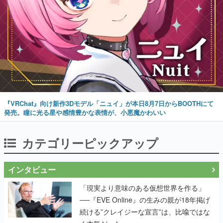
『VRChat』向け新作3Dモデル「ニュイ」が本日8月7日からBOOTHにて
発売。瞳に光る星や感情豊かな表情が、小悪魔かわいい
カテゴリーピックアップ
インタビュー
「現実より意味のある仮想世界を作る」
──『EVE Online』の生みの親が18年掲げ
続ける”クレイジーな宣言”は、比喩ではな