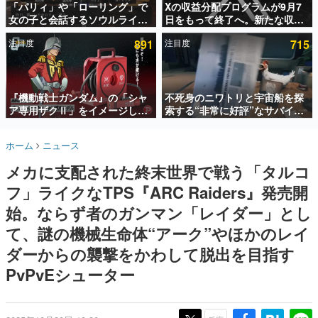
「パリィ」や「ローリング」で
Xの収益分配プログラムが9月7
女の子と会話するソウルライク
日をもって終了へ。新たな収益
インタビュー
恋愛ゲーム『小早川さんはソウ
化制度「Original Content
注目度
891
注目度
715
ルライク』無料公開。返事に失
Rewards Program」を発表
連載・特集一覧
敗すると「YOU DIED」
殿堂入り記事
SNS拡散数が数千以上！ ページビュー数万以上！ などな
『機動戦士ガンダム』の「シャ
不死身のニワトリと宇宙船を探
ど。多くの人々に読まれた、電ファミ渾身の“殿堂入り”記
ア専用ザクⅡ」をイメージした
索する“非常に好評”なサバイバ
事をまとめました。
散水ホースリールが予約開始。
ルゲーム『Breathedge』が無
本体にはシャアのパーソナルマ
料で配布中。入手できる期間は8
ゲームの企画書
ホーム
ニュース
ークやジオン公国軍のエンブレ
月10日まで
名作ゲームクリエイターの方々に製作時のエピソードをお
聞きし、ヒットする企画（ゲーム）とは何か？を探ってい
ム、型式番号などを配置
メカに支配された終末世界で戦う「タルコ
きます。
フ」ライクなTPS『ARC Raiders』発売開
赫本
この物語を解いてはいけない。『赫本』は、〈試験問題〉
始。ならず者のガンマン「レイダー」とし
の形をした短編ホラー小説集です。
て、謎の機械生命体“アーク”やほかのレイ
ダーからの襲撃をかわして脱出を目指す
新世代に訊く
これからのデジタルゲーム市場を担う若きクリエイター達
PvPvEシューター
の姿を追い、彼らのルーツと情熱を探っていきます。
ゲーム世代の作家たち
ゲームに多大な影響を受けた作家さんに取材し、ゲームが