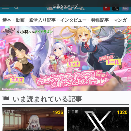
広告をスキップ
赫本
動画
殿堂入り記事
インタビュー
特集記事
マンガ
いま読まれている記事
ピックアップ
注目度
1936
注目度
1320
電ファミのいま読まれている記事ランキング
アプリセール情報