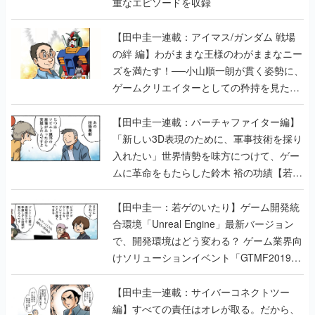
重なエピソードを収録
【田中圭一連載：アイマス/ガンダム 戦場
の絆 編】わがままな王様のわがままなニー
ズを満たす！──小山順一朗が貫く姿勢に、
ゲームクリエイターとしての矜持を見た
【若ゲのいたり最終回】
【田中圭一連載：バーチャファイター編】
「新しい3D表現のために、軍事技術を採り
入れたい」世界情勢を味方につけて、ゲー
ムに革命をもたらした鈴木 裕の功績【若ゲ
のいたり】
【田中圭一：若ゲのいたり】ゲーム開発統
合環境「Unreal Engine」最新バージョン
で、開発環境はどう変わる？ ゲーム業界向
けソリューションイベント「GTMF2019」
に行って、より理解を深めよう【PR】
【田中圭一連載：サイバーコネクトツー
編】すべての責任はオレが取る。だから、