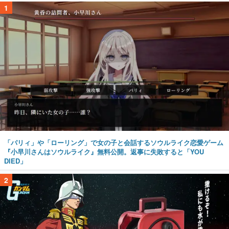
1
「パリィ」や「ローリング」で女の子と会話するソウルライク恋愛ゲーム
『小早川さんはソウルライク』無料公開。返事に失敗すると「YOU
DIED」
2