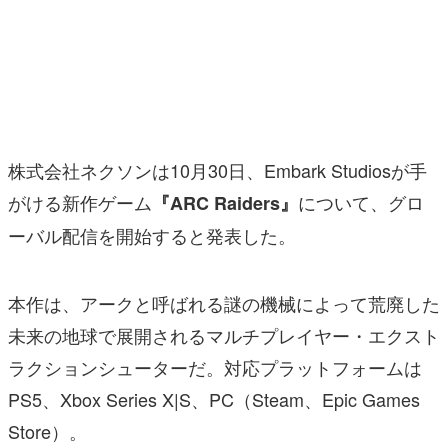
マンガ
女性向け
アプリレビュー
その他
株式会社ネクソンは10月30日、Embark Studiosが手
がける新作ゲーム
について、グロ
『ARC Raiders』
電ファミニコゲーマーとは？
ーバル配信を開始すると発表した。
運営：株式会社マレ
本作は、アークと呼ばれる謎の機械によって荒廃した
未来の地球で展開されるマルチプレイヤー・エクスト
ラクションシューターだ。対応プラットフォームは
PS5、Xbox Series X|S、PC（Steam、Epic Games
Store）。