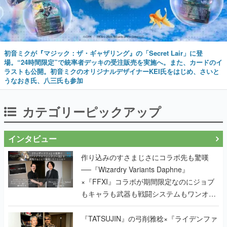
初音ミクが『マジック：ザ・ギャザリング』の「Secret Lair」に登
場。“24時間限定”で統率者デッキの受注販売を実施へ。また、カードのイ
ラストも公開。初音ミクのオリジナルデザイナーKEI氏をはじめ、さいと
うなおき氏、八三氏も参加
カテゴリーピックアップ
インタビュー
作り込みのすさまじさにコラボ先も驚嘆
──『Wizardry Variants Daphne』
×『FFXI』コラボが期間限定なのにジョブ
もキャラも武器も戦闘システムもワンオフ
で作り込まれた理由を両ディレクターに聞
く
『TATSUJIN』の弓削雅稔×『ライデンファ