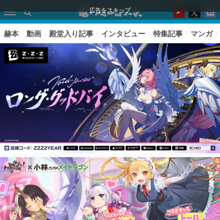
広告をスキップ
赫本
動画
殿堂入り記事
インタビュー
特集記事
マンガ
ピックアップ
電ファミのいま読まれている記事ランキング
アプリセール情報