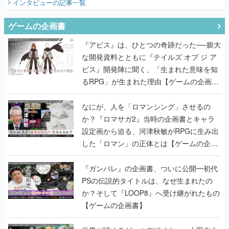
インタビュー
の記事一覧
ゲームの企画書
『アビス』は、ひとつの奇跡だった──膨大
な開発資料とともに『テイルズ オブ ジ ア
ビス』開発陣に聞く、「生まれた意味を知
るRPG」が生まれた理由【ゲームの企画
書】
なにが、人を「ロマンシング」させるの
か？『ロマサガ2』当時の企画書とキャラ
設定画から迫る、河津秋敏がRPGに生み出
した「ロマン」の正体とは【ゲームの企画
書】
『ガンパレ』の企画書、ついに公開━初代
PSの伝説的タイトルは、なぜ生まれたの
か？そして『LOOP8』へ受け継がれたもの
【ゲームの企画書】