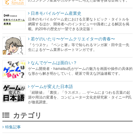
日本モバイルゲーム産業史
日本のモバイルゲーム史における主要なトピック・タイトルを
網羅するほか、開発者へのインタビューや識者による解説を掲
載。約20年の歴史が一望できる決定版！
若ゲのいたり〜ゲームクリエイターの青春〜
『うつヌケ』『ペンと箸』等で知られるマンガ家・田中圭一先
生によるゲーム業界レポートマンガです。
なんでゲームは面白い？
ゲーム開発者・hamatsu氏がゲームの魅力を画面や操作の具体的
な形から解き明かしていく、硬派で骨太な評論連載です。
ゲームが変えた日本語
「経験値」「裏技」「ラスボス」… ゲームにまつわる言葉の起
源や用法の変遷を、コンピューター文化史研究家・タイニーP氏
が徹底調査。
カテゴリ
特集記事