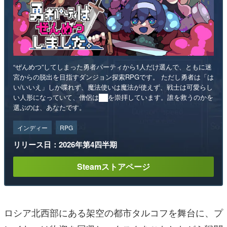
“ぜんめつ”してしまった勇者パーティから1人だけ選んで、ともに迷
宮からの脱出を目指すダンジョン探索RPGです。 ただし勇者は「は
い/いいえ」しか喋れず、魔法使いは魔法が使えず、戦士は可愛らし
い人形になっていて、僧侶は██を崇拝しています。誰を救うのかを
選ぶのは、あなたです。
インディー
RPG
リリース日：2026年第4四半期
Steamストアページ
ロシア北西部にある架空の都市タルコフを舞台に、プ