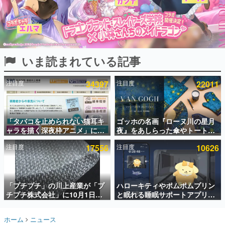
インタビュー
連載・特集一覧
殿堂入り記事
いま読まれている記事
SNS拡散数が数千以上！ ページビュー数万以上！ などな
ど。多くの人々に読まれた、電ファミ渾身の“殿堂入り”記
事をまとめました。
注目度
34397
注目度
22011
ゲームの企画書
名作ゲームクリエイターの方々に製作時のエピソードをお
聞きし、ヒットする企画（ゲーム）とは何か？を探ってい
「タバコを止められない猫耳キ
ゴッホの名画『ローヌ川の星月
きます。
ャラを描く深夜枠アニメ」に視
夜』をあしらった傘やトートバ
赫本
聴者の一部から批判意見。違法
ッグなどが登場。8月7日21時よ
この物語を解いてはいけない。『赫本』は、〈試験問題〉
注目度
17556
注目度
10626
薬物の使用と思わしき描写も含
り2日間限定で予約販売
の形をした短編ホラー小説集です。
めて、BPOが議論を交わす
新世代に訊く
「プチプチ」の川上産業が「プ
ハローキティやポムポムプリン
これからのデジタルゲーム市場を担う若きクリエイター達
の姿を追い、彼らのルーツと情熱を探っていきます。
チプチ株式会社」に10月1日よ
と眠れる睡眠サポートアプリ
り社名変更へ。創業58年で初め
『ゆめたび』が配信中。キャラ
ての変更で、“プチッ”と鳴るお
ごとのASMRや目覚ましアラー
ゲーム世代の作家たち
ホーム
ニュース
なじみの緩衝材が会社の名前に
ムも搭載
ゲームに多大な影響を受けた作家さんに取材し、ゲームが