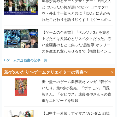
世界が認めるゲームデザイナー・上田文人
とはいったい何が凄いのか？ ヨコオタロ
ウ・外山圭一郎らと共に『ICO』に込めら
れたこだわりを語り尽くす！【ゲームの企
画書】
【ゲームの企画書】『ペルソナ3』を築き
上げたのは反骨心とリスペクトだった。赤
い企画書のもとに集った“愚連隊”がシリー
ズを生まれ変わらせるまで【橋野桂インタ
ビュー】
ゲームの企画書
の記事一覧
若ゲのいたり〜ゲームクリエイターの青春〜
田中圭一のゲーム業界取材マンガ『若ゲの
いたり』第2巻が発売。『ポケモン』田尻
智さん、『ゼビウス』遠藤雅伸さんらの貴
重なエピソードを収録
【田中圭一連載：アイマス/ガンダム 戦場