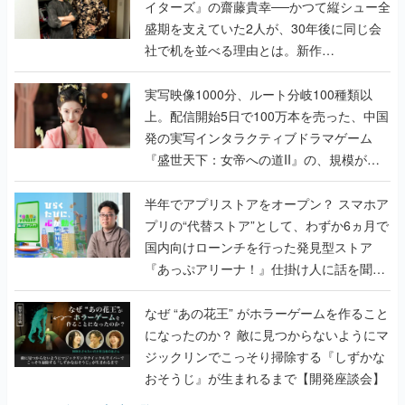
イターズ』の齋藤貴幸──かつて縦シュー全
盛期を支えていた2人が、30年後に同じ会
社で机を並べる理由とは。新作
『TATSUJIN EXTREME』で初タッグを組
んだレジェンド2人に訊く開発秘話
実写映像1000分、ルート分岐100種類以
上。配信開始5日で100万本を売った、中国
発の実写インタラクティブドラマゲーム
『盛世天下：女帝への道II』の、規模が違
うこだわりをプロデューサーに聞いた
半年でアプリストアをオープン？ スマホア
プリの“代替ストア”として、わずか6ヵ月で
国内向けローンチを行った発見型ストア
『あっぷアリーナ！』仕掛け人に話を聞い
てみた
なぜ “あの花王” がホラーゲームを作ること
になったのか？ 敵に見つからないようにマ
ジックリンでこっそり掃除する『しずかな
おそうじ』が生まれるまで【開発座談会】