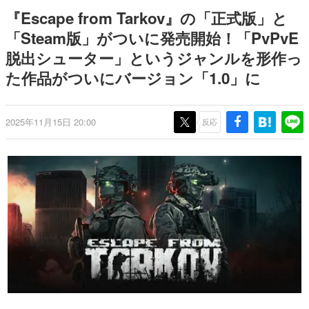
日本のコンテンツ産業やカルチャーに与えた影響を探る企
『Escape from Tarkov』の「正式版」と
画です。
「Steam版」がついに発売開始！「PvPvE
日本モバイルゲーム産業史
脱出シューター」というジャンルを形作っ
日本のモバイルゲーム史における主要なトピック・タイト
ルを網羅するほか、開発者へのインタビューや識者による
た作品がついにバージョン「1.0」に
解説を掲載。約20年の歴史が一望できる決定版！
若ゲのいたり〜ゲームクリエイターの青春〜
『うつヌケ』『ペンと箸』等で知られるマンガ家・田中圭
2025年11月15日 20:00
反応
一先生によるゲーム業界レポートマンガです。
なんでゲームは面白い？
ゲーム開発者・hamatsu氏がゲームの魅力を画面や操作の
具体的な形から解き明かしていく、硬派で骨太な評論連載
です。
ゲームが変えた日本語
「経験値」「裏技」「ラスボス」… ゲームにまつわる言葉
の起源や用法の変遷を、コンピューター文化史研究家・タ
イニーP氏が徹底調査。
カテゴリ
特集記事