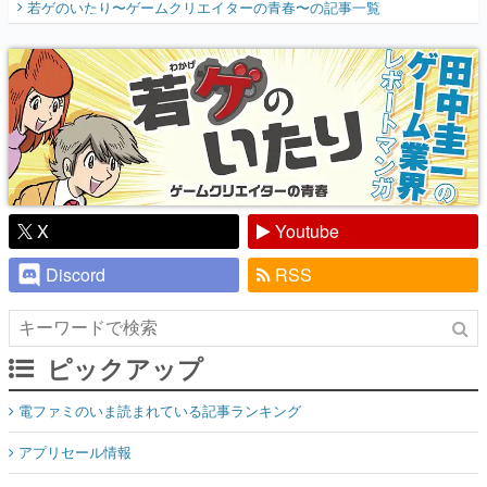
若ゲのいたり〜ゲームクリエイターの青春〜
の記事一覧
『少年ジャンプ』色だった【若ゲのいた
り】
X
Youtube
Discord
RSS
ピックアップ
電ファミのいま読まれている記事ランキング
アプリセール情報