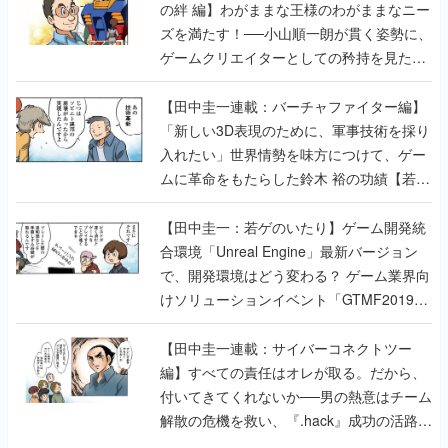
の絆 編】わがままな王様のわがままなニー
ズを満たす！──小山順一朗が貫く姿勢に、
ゲームクリエイターとしての矜持を見た
【若ゲのいたり最終回】
【田中圭一連載：バーチャファイター編】
「新しい3D表現のために、軍事技術を採り
入れたい」世界情勢を味方につけて、ゲー
ムに革命をもたらした鈴木 裕の功績【若ゲ
のいたり】
【田中圭一：若ゲのいたり】ゲーム開発統
合環境「Unreal Engine」最新バージョン
で、開発環境はどう変わる？ ゲーム業界向
けソリューションイベント「GTMF2019」
に行って、より理解を深めよう【PR】
【田中圭一連載：サイバーコネクトツー
編】すべての責任はオレが取る。だから、
付いてきてくれないか──男の熱意はチーム
解散の危機を救い、『.hack』成功の活路を
開く。業界の快男児・松山 洋に流れる血は