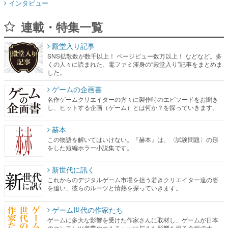
インタビュー
連載・特集一覧
殿堂入り記事
SNS拡散数が数千以上！ ページビュー数万以上！ などなど。多
くの人々に読まれた、電ファミ渾身の“殿堂入り”記事をまとめま
した。
ゲームの企画書
名作ゲームクリエイターの方々に製作時のエピソードをお聞き
し、ヒットする企画（ゲーム）とは何か？を探っていきます。
赫本
この物語を解いてはいけない。『赫本』は、〈試験問題〉の形
をした短編ホラー小説集です。
新世代に訊く
これからのデジタルゲーム市場を担う若きクリエイター達の姿
を追い、彼らのルーツと情熱を探っていきます。
ゲーム世代の作家たち
ゲームに多大な影響を受けた作家さんに取材し、ゲームが日本
のコンテンツ産業やカルチャーに与えた影響を探る企画です。