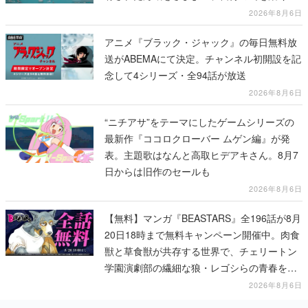
2026年8月6日
アニメ『ブラック・ジャック』の毎日無料放
送がABEMAにて決定。チャンネル初開設を記
念して4シリーズ・全94話が放送
2026年8月6日
“ニチアサ”をテーマにしたゲームシリーズの
最新作『ココロクローバー ムゲン編』が発
表。主題歌はなんと高取ヒデアキさん。8月7
日からは旧作のセールも
2026年8月6日
【無料】マンガ『BEASTARS』全196話が8月
20日18時まで無料キャンペーン開催中。肉食
獣と草食獣が共存する世界で、チェリートン
学園演劇部の繊細な狼・レゴシらの青春を描
く動物群像劇
2026年8月6日