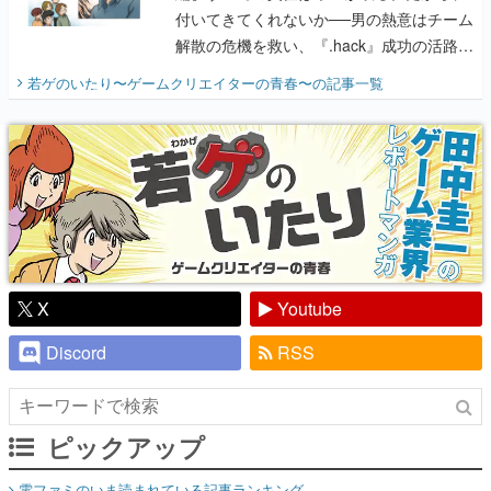
付いてきてくれないか──男の熱意はチーム
解散の危機を救い、『.hack』成功の活路を
開く。業界の快男児・松山 洋に流れる血は
若ゲのいたり〜ゲームクリエイターの青春〜
の記事一覧
『少年ジャンプ』色だった【若ゲのいた
り】
X
Youtube
Discord
RSS
ピックアップ
電ファミのいま読まれている記事ランキング