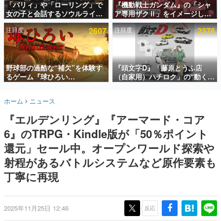
「パリィ」や「ローリング」で
『機動戦士ガンダム』の「シャ
女の子と会話するソウルライク
ア専用ザクⅡ」をイメージした
インタビュー
恋愛ゲーム『小早川さんはソウ
散水ホースリールが予約開始。
注目度
2607
注目度
2376
ルライク』無料公開。返事に失
本体にはシャアのパーソナルマ
連載・特集一覧
敗すると「YOU DIED」
ークやジオン公国軍のエンブレ
ム、型式番号などを配置
殿堂入り記事
SNS拡散数が数千以上！ ページビュー数万以上！ などな
野球部の過酷な“補欠”を体験す
『頭文字D』「藤原とうふ店
ど。多くの人々に読まれた、電ファミ渾身の“殿堂入り”記
るゲーム『球ひろい
（自家用）ハチロク」の“動くテ
事をまとめました。
Simulator』が「1件」のウィッ
ィッシュケース”が買えるポップ
シュリストをもとにチェコ語に
アップショップが開催へ。マン
ゲームの企画書
ホーム
ニュース
対応しSNSで話題に。『キング
ガの舞台である群馬の「イオン
名作ゲームクリエイターの方々に製作時のエピソードをお
聞きし、ヒットする企画（ゲーム）とは何か？を探ってい
ダム・カム』開発元やチェコの
モール高崎」にて、8月11日か
『エルデンリング』『アーマード・コア
きます。
プロ野球選手から称賛の声
ら8月20日までの期間限定で開
催予定
6』のTRPG・Kindle版が「50％ポイント
赫本
この物語を解いてはいけない。『赫本』は、〈試験問題〉
還元」セール中。オープンワールド探索や
の形をした短編ホラー小説集です。
射程があるバトルシステムなど原作要素も
丁寧に再現
新世代に訊く
これからのデジタルゲーム市場を担う若きクリエイター達
の姿を追い、彼らのルーツと情熱を探っていきます。
2025年11月25日 12:46
反応
ゲーム世代の作家たち
ゲームに多大な影響を受けた作家さんに取材し、ゲームが