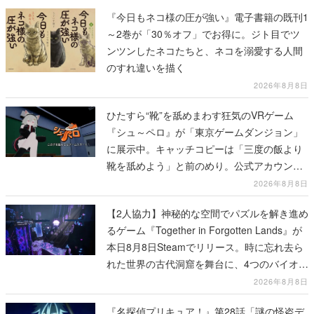
『今日もネコ様の圧が強い』電子書籍の既刊1
～2巻が「30％オフ」でお得に。ジト目でツ
ンツンしたネコたちと、ネコを溺愛する人間
のすれ違いを描く
2026年8月8日
ひたすら“靴”を舐めまわす狂気のVRゲーム
『シュ～ペロ』が「東京ゲームダンジョン」
に展示中。キャッチコピーは「三度の飯より
靴を舐めよう」と前のめり。公式アカウント
も開設され、2026年リリースに向けて開発中
2026年8月8日
【2人協力】神秘的な空間でパズルを解き進め
るゲーム『Together in Forgotten Lands』が
本日8月8日Steamでリリース。時に忘れ去ら
れた世界の古代洞窟を舞台に、4つのバイオー
ムを探索しながら脱出を目指す
2026年8月8日
『名探偵プリキュア！』第28話「謎の怪盗デ