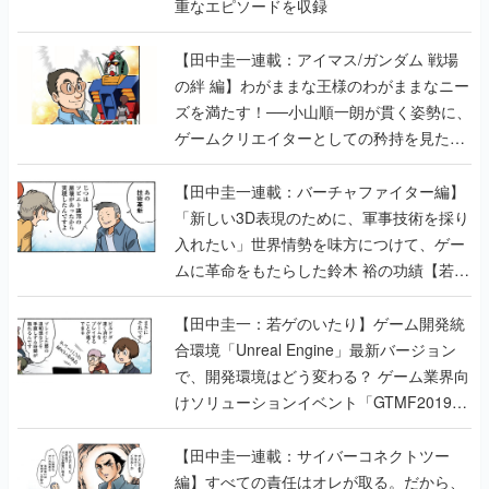
重なエピソードを収録
【田中圭一連載：アイマス/ガンダム 戦場
の絆 編】わがままな王様のわがままなニー
ズを満たす！──小山順一朗が貫く姿勢に、
ゲームクリエイターとしての矜持を見た
【若ゲのいたり最終回】
【田中圭一連載：バーチャファイター編】
「新しい3D表現のために、軍事技術を採り
入れたい」世界情勢を味方につけて、ゲー
ムに革命をもたらした鈴木 裕の功績【若ゲ
のいたり】
【田中圭一：若ゲのいたり】ゲーム開発統
合環境「Unreal Engine」最新バージョン
で、開発環境はどう変わる？ ゲーム業界向
けソリューションイベント「GTMF2019」
に行って、より理解を深めよう【PR】
【田中圭一連載：サイバーコネクトツー
編】すべての責任はオレが取る。だから、