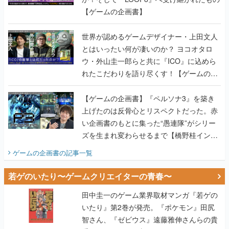
【ゲームの企画書】
世界が認めるゲームデザイナー・上田文人
とはいったい何が凄いのか？ ヨコオタロ
ウ・外山圭一郎らと共に『ICO』に込めら
れたこだわりを語り尽くす！【ゲームの企
画書】
【ゲームの企画書】『ペルソナ3』を築き
上げたのは反骨心とリスペクトだった。赤
い企画書のもとに集った“愚連隊”がシリー
ズを生まれ変わらせるまで【橋野桂インタ
ビュー】
ゲームの企画書
の記事一覧
若ゲのいたり〜ゲームクリエイターの青春〜
田中圭一のゲーム業界取材マンガ『若ゲの
いたり』第2巻が発売。『ポケモン』田尻
智さん、『ゼビウス』遠藤雅伸さんらの貴