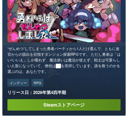
“ぜんめつ”してしまった勇者パーティから1人だけ選んで、ともに迷
宮からの脱出を目指すダンジョン探索RPGです。 ただし勇者は「は
い/いいえ」しか喋れず、魔法使いは魔法が使えず、戦士は可愛らし
い人形になっていて、僧侶は██を崇拝しています。誰を救うのかを
選ぶのは、あなたです。
インディー
RPG
リリース日：2026年第4四半期
Steamストアページ