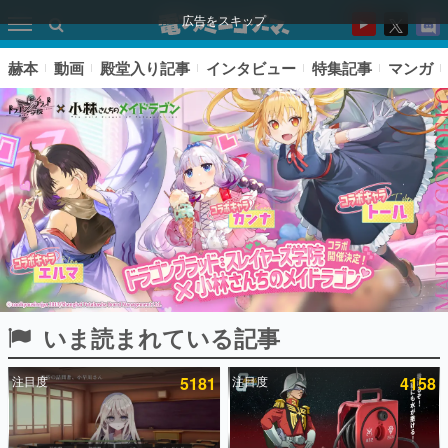
広告をスキップ
赫本
動画
殿堂入り記事
インタビュー
特集記事
マンガ
いま読まれている記事
ピックアップ
注目度
5181
注目度
4158
電ファミのいま読まれている記事ランキング
アプリセール情報