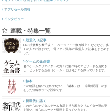
アプリセール情報
インタビュー
連載・特集一覧
殿堂入り記事
SNS拡散数が数千以上！ ページビュー数万以上！ などなど。多
くの人々に読まれた、電ファミ渾身の“殿堂入り”記事をまとめま
した。
ゲームの企画書
名作ゲームクリエイターの方々に製作時のエピソードをお聞き
し、ヒットする企画（ゲーム）とは何か？を探っていきます。
赫本
この物語を解いてはいけない。『赫本』は、〈試験問題〉の形
をした短編ホラー小説集です。
新世代に訊く
これからのデジタルゲーム市場を担う若きクリエイター達の姿
を追い、彼らのルーツと情熱を探っていきます。