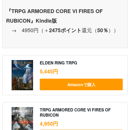
『TRPG ARMORED CORE VI FIRES OF
RUBICON』Kindle版
→ 4950円（＋
還元（
））
2475ポイント
50％
ELDEN RING TRPG
5,445円
Amazonで購入
TRPG ARMORED CORE VI FIRES OF
RUBICON
4,950円