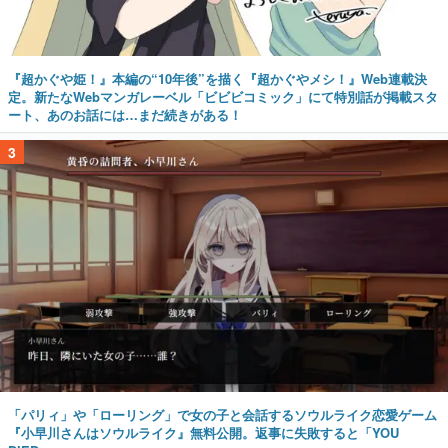
『超かぐや姫！』本編の“10年後”を描く『超かぐやメシ！』Web連載決
定。新たなWebマンガレーベル「ビビビコミック」にて特別話が掲載スタ
ート、あのお話には…まだ続きがある！
3
「パリィ」や「ローリング」で女の子と会話するソウルライク恋愛ゲーム
『小早川さんはソウルライク』無料公開。返事に失敗すると「YOU