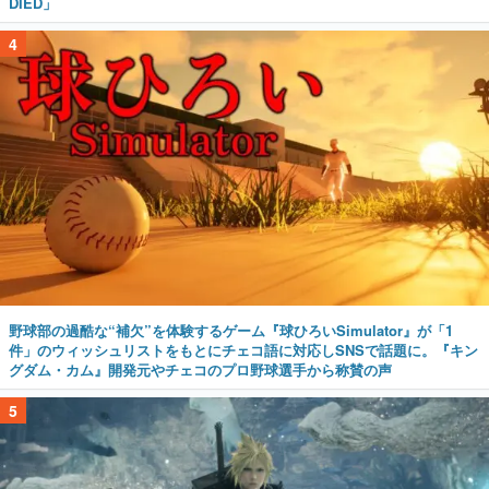
DIED」
4
野球部の過酷な“補欠”を体験するゲーム『球ひろいSimulator』が「1
件」のウィッシュリストをもとにチェコ語に対応しSNSで話題に。『キン
グダム・カム』開発元やチェコのプロ野球選手から称賛の声
5