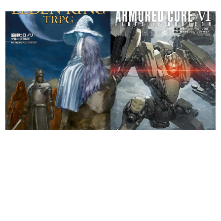
日本のコンテンツ産業やカルチャーに与えた影響を探る企
画です。
日本モバイルゲーム産業史
日本のモバイルゲーム史における主要なトピック・タイト
ルを網羅するほか、開発者へのインタビューや識者による
解説を掲載。約20年の歴史が一望できる決定版！
若ゲのいたり〜ゲームクリエイターの青春〜
『うつヌケ』『ペンと箸』等で知られるマンガ家・田中圭
一先生によるゲーム業界レポートマンガです。
なんでゲームは面白い？
ゲーム開発者・hamatsu氏がゲームの魅力を画面や操作の
具体的な形から解き明かしていく、硬派で骨太な評論連載
です。
ゲームが変えた日本語
「経験値」「裏技」「ラスボス」… ゲームにまつわる言葉
の起源や用法の変遷を、コンピューター文化史研究家・タ
イニーP氏が徹底調査。
カテゴリ
特集記事