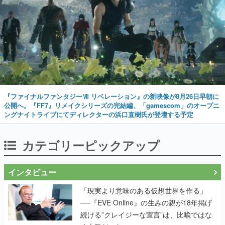
『ファイナルファンタジーⅦ リベレーション』の新映像が8月26日早朝に
公開へ。『FF7』リメイクシリーズの完結編、「gamescom」のオープニ
ングナイトライブにてディレクターの浜口直樹氏が登壇する予定
カテゴリーピックアップ
インタビュー
「現実より意味のある仮想世界を作る」
──『EVE Online』の生みの親が18年掲げ
続ける”クレイジーな宣言”は、比喩ではな