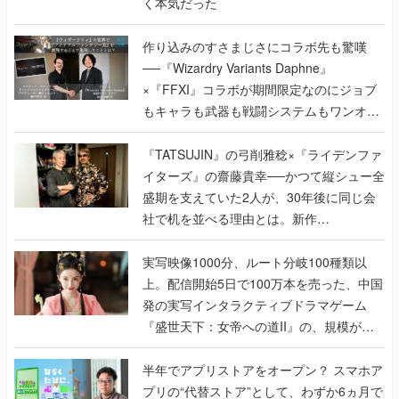
く本気だった
作り込みのすさまじさにコラボ先も驚嘆
──『Wizardry Variants Daphne』
×『FFXI』コラボが期間限定なのにジョブ
もキャラも武器も戦闘システムもワンオフ
で作り込まれた理由を両ディレクターに聞
く
『TATSUJIN』の弓削雅稔×『ライデンファ
イターズ』の齋藤貴幸──かつて縦シュー全
盛期を支えていた2人が、30年後に同じ会
社で机を並べる理由とは。新作
『TATSUJIN EXTREME』で初タッグを組
んだレジェンド2人に訊く開発秘話
実写映像1000分、ルート分岐100種類以
上。配信開始5日で100万本を売った、中国
発の実写インタラクティブドラマゲーム
『盛世天下：女帝への道II』の、規模が違
うこだわりをプロデューサーに聞いた
半年でアプリストアをオープン？ スマホア
プリの“代替ストア”として、わずか6ヵ月で