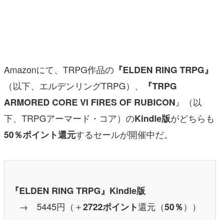
マンガ
女性向け
アプリレビュー
Amazonにて、TRPG作品の
『ELDEN RING TRPG』
その他
（以下、エルデンリングTRPG）、
『TRPG
』（以
ARMORED CORE VI FIRES OF RUBICON
電ファミニコゲーマーとは？
下、TRPGアーマード・コア）の
がどちらも
Kindle版
運営：株式会社マレ
するセールが開催中だ。
50％ポイント還元
『ELDEN RING TRPG』Kindle版
→ 5445円（＋
還元（
））
2722ポイント
50％