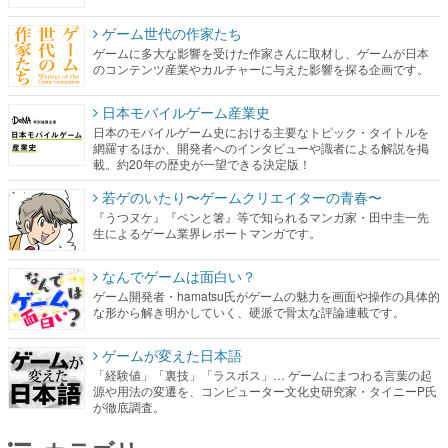
ゲーム世代の作家たち
ゲームに多大な影響を受けた作家さんに取材し、ゲームが日本
のコンテンツ産業やカルチャーに与えた影響を探る企画です。
日本モバイルゲーム産業史
日本のモバイルゲーム史における主要なトピック・タイトルを
網羅するほか、開発者へのインタビューや識者による解説を掲
載。約20年の歴史が一望できる決定版！
若ゲのいたり〜ゲームクリエイターの青春〜
『うつヌケ』『ペンと箸』等で知られるマンガ家・田中圭一先
生によるゲーム業界レポートマンガです。
なんでゲームは面白い？
ゲーム開発者・hamatsu氏がゲームの魅力を画面や操作の具体的
な形から解き明かしていく、硬派で骨太な評論連載です。
ゲームが変えた日本語
「経験値」「裏技」「ラスボス」… ゲームにまつわる言葉の起
源や用法の変遷を、コンピューター文化史研究家・タイニーP氏
が徹底調査。