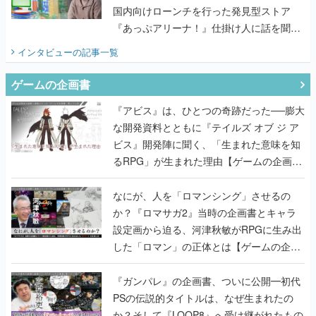
国内向けローンチを行った発見型ストア
『あっぷアリーナ！』仕掛け人に話を聞い
てみた
インタビュー
の記事一覧
ゲームの企画書
『アビス』は、ひとつの奇跡だった──膨大
な開発資料とともに『テイルズ オブ ジ ア
ビス』開発陣に聞く、「生まれた意味を知
るRPG」が生まれた理由【ゲームの企画
書】
なにが、人を「ロマンシング」させるの
か？『ロマサガ2』当時の企画書とキャラ
設定画から迫る、河津秋敏がRPGに生み出
した「ロマン」の正体とは【ゲームの企画
書】
『ガンパレ』の企画書、ついに公開━初代
PSの伝説的タイトルは、なぜ生まれたの
か？そして『LOOP8』へ受け継がれたもの