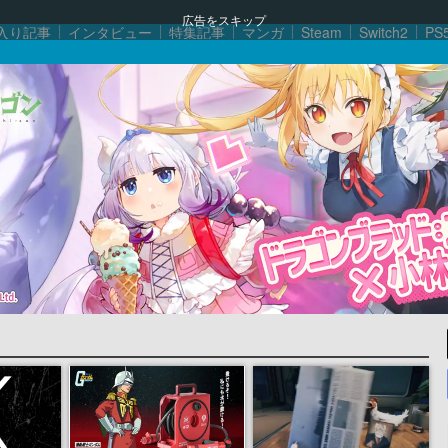
広告をスキップ
入り記事
インタビュー
特集記事
マンガ
Steam
Switch2
PS