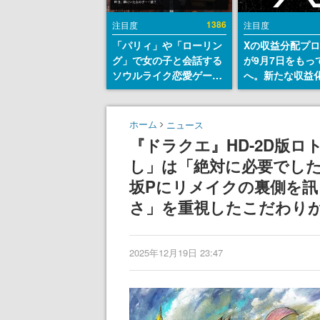
1386
注目度
注目度
「パリィ」や「ローリン
Xの収益分配プ
グ」で女の子と会話する
が9月7日をもっ
ソウルライク恋愛ゲーム
へ。新たな収益
『小早川さんはソウルラ
「Original Cont
イク』無料公開。返事に
Rewards Prog
失敗すると「YOU
発表
ホーム
ニュース
DIED」
『ドラクエ』HD-2D版
し」は「絶対に必要でし
坂Pにリメイクの裏側を訊
さ」を重視したこだわり
2025年12月19日 23:47