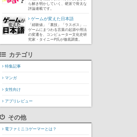
ら解き明かしていく、硬派で骨太な
評論連載です。
ゲームが変えた日本語
「経験値」「裏技」「ラスボス」…
ゲームにまつわる言葉の起源や用法
の変遷を、コンピューター文化史研
究家・タイニーP氏が徹底調査。
カテゴリ
特集記事
マンガ
女性向け
アプリレビュー
その他
電ファミニコゲーマーとは？