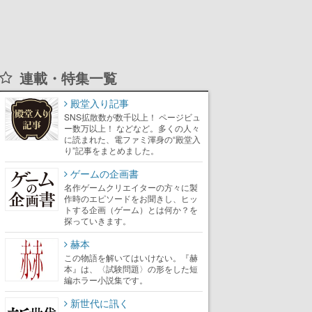
連載・特集一覧
殿堂入り記事
SNS拡散数が数千以上！ ページビュ
ー数万以上！ などなど。多くの人々
に読まれた、電ファミ渾身の“殿堂入
り”記事をまとめました。
ゲームの企画書
名作ゲームクリエイターの方々に製
作時のエピソードをお聞きし、ヒッ
トする企画（ゲーム）とは何か？を
探っていきます。
赫本
この物語を解いてはいけない。『赫
本』は、〈試験問題〉の形をした短
編ホラー小説集です。
新世代に訊く