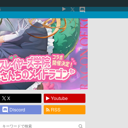
5
X
Youtube
Discord
RSS