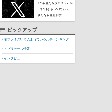
ンペーンなども発表
Xの収益分配プログラムが
9月7日をもって終了へ。
新たな収益化制度
「Original Content
Rewards Program」を発
ピックアップ
表
電ファミのいま読まれている記事ランキング
アプリセール情報
インタビュー