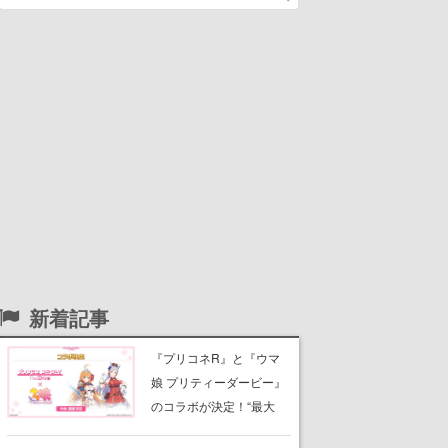
新着記事
『プリコネR』と『ウマ
娘 プリティーダービー』
のコラボが決定！“最大
170連無料”の8.5周年キャ