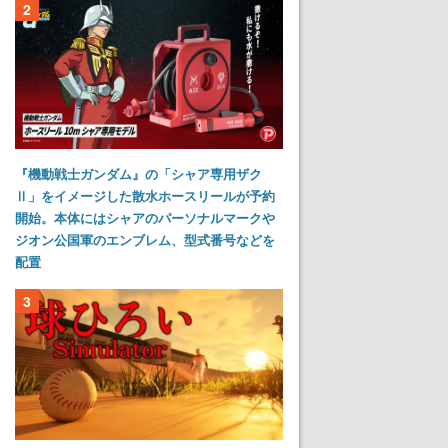
2
『機動戦士ガンダム』の「シャア専用ザク
Ⅱ」をイメージした散水ホースリールが予約
開始。本体にはシャアのパーソナルマークや
ジオン公国軍のエンブレム、型式番号などを
配置
3