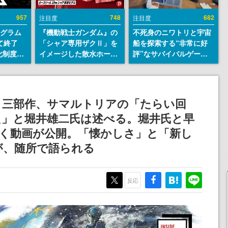
957
748
682
注目度
注目度
ログラム
『機動戦士ガンダム』の
不死身のニワトリと宇宙
て終了
「シャア専用ザクⅡ」を
船を探索する“非常に好
化制度
イメージした散水ホース
評”なサバイバルゲーム
ent
リールが予約開始。本体
『Breathedge』が無料
ram」を
にはシャアのパーソナル
で配布中。入手できる期
マークやジオン公国軍の
間は8月10日まで
エンブレム、型式番号な
ロト三部作、サマルトリアの「たらい回
どを配置
た」と堀井雄二氏は述べる。堀井氏と早
く動画が公開。「懐かしさ」と「新し
が、随所で語られる
反応