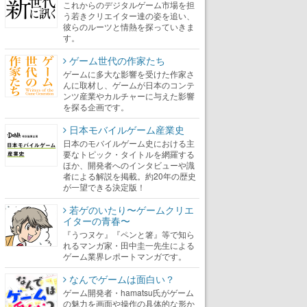
これからのデジタルゲーム市場を担
う若きクリエイター達の姿を追い、
彼らのルーツと情熱を探っていきま
す。
ゲーム世代の作家たち
ゲームに多大な影響を受けた作家さ
んに取材し、ゲームが日本のコンテ
ンツ産業やカルチャーに与えた影響
を探る企画です。
日本モバイルゲーム産業史
日本のモバイルゲーム史における主
要なトピック・タイトルを網羅する
ほか、開発者へのインタビューや識
者による解説を掲載。約20年の歴史
が一望できる決定版！
若ゲのいたり〜ゲームクリエ
イターの青春〜
『うつヌケ』『ペンと箸』等で知ら
れるマンガ家・田中圭一先生による
ゲーム業界レポートマンガです。
なんでゲームは面白い？
ゲーム開発者・hamatsu氏がゲーム
の魅力を画面や操作の具体的な形か