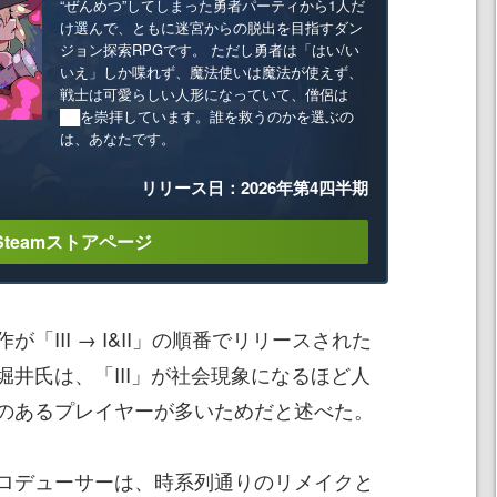
“ぜんめつ”してしまった勇者パーティから1人だ
け選んで、ともに迷宮からの脱出を目指すダン
ジョン探索RPGです。 ただし勇者は「はい/い
いえ」しか喋れず、魔法使いは魔法が使えず、
戦士は可愛らしい人形になっていて、僧侶は
██を崇拝しています。誰を救うのかを選ぶの
は、あなたです。
リリース日：2026年第4四半期
Steamストアページ
「III → I&II」の順番でリリースされた
井氏は、「III」が社会現象になるほど人
のあるプレイヤーが多いためだと述べた。
ロデューサーは、時系列通りのリメイクと