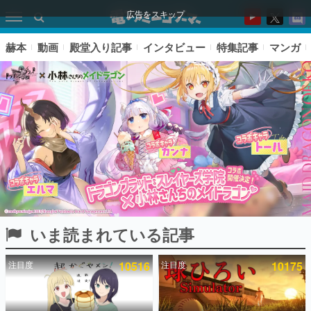
広告をスキップ
赫本
動画
殿堂入り記事
インタビュー
特集記事
マンガ
いま読まれている記事
ピックアップ
注目度
10516
注目度
10175
電ファミのいま読まれている記事ランキング
アプリセール情報