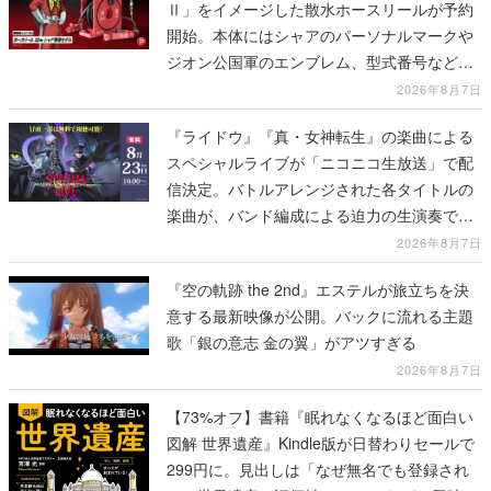
Ⅱ」をイメージした散水ホースリールが予約
開始。本体にはシャアのパーソナルマークや
ジオン公国軍のエンブレム、型式番号などを
配置
2026年8月7日
『ライドウ』『真・女神転生』の楽曲による
スペシャルライブが「ニコニコ生放送」で配
信決定。バトルアレンジされた各タイトルの
楽曲が、バンド編成による迫力の生演奏で披
露、冒頭部分は“無料”で視聴できる
2026年8月7日
『空の軌跡 the 2nd』エステルが旅立ちを決
意する最新映像が公開。バックに流れる主題
歌「銀の意志 金の翼」がアツすぎる
2026年8月7日
【73%オフ】書籍『眠れなくなるほど面白い
図解 世界遺産』Kindle版が日替わりセールで
299円に。見出しは「なぜ無名でも登録され