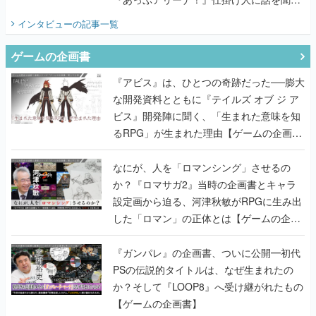
てみた
インタビュー
の記事一覧
ゲームの企画書
『アビス』は、ひとつの奇跡だった──膨大
な開発資料とともに『テイルズ オブ ジ ア
ビス』開発陣に聞く、「生まれた意味を知
るRPG」が生まれた理由【ゲームの企画
書】
なにが、人を「ロマンシング」させるの
か？『ロマサガ2』当時の企画書とキャラ
設定画から迫る、河津秋敏がRPGに生み出
した「ロマン」の正体とは【ゲームの企画
書】
『ガンパレ』の企画書、ついに公開━初代
PSの伝説的タイトルは、なぜ生まれたの
か？そして『LOOP8』へ受け継がれたもの
【ゲームの企画書】