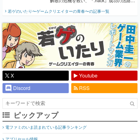
解散の危機を救い、『.hack』成功の活路を
開く。業界の快男児・松山 洋に流れる血は
若ゲのいたり〜ゲームクリエイターの青春〜
の記事一覧
『少年ジャンプ』色だった【若ゲのいた
り】
X
Youtube
Discord
RSS
ピックアップ
電ファミのいま読まれている記事ランキング
アプリセール情報