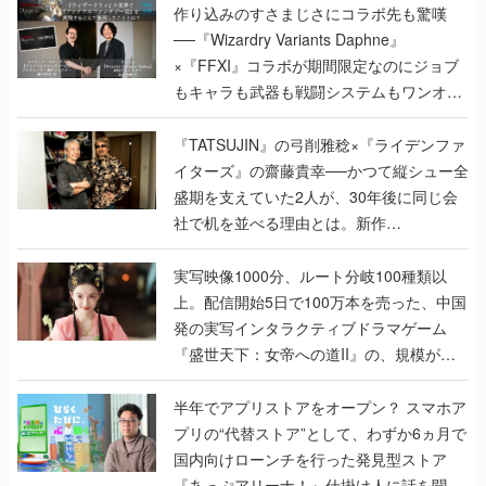
作り込みのすさまじさにコラボ先も驚嘆
──『Wizardry Variants Daphne』
×『FFXI』コラボが期間限定なのにジョブ
もキャラも武器も戦闘システムもワンオフ
で作り込まれた理由を両ディレクターに聞
く
『TATSUJIN』の弓削雅稔×『ライデンファ
イターズ』の齋藤貴幸──かつて縦シュー全
盛期を支えていた2人が、30年後に同じ会
社で机を並べる理由とは。新作
『TATSUJIN EXTREME』で初タッグを組
んだレジェンド2人に訊く開発秘話
実写映像1000分、ルート分岐100種類以
上。配信開始5日で100万本を売った、中国
発の実写インタラクティブドラマゲーム
『盛世天下：女帝への道II』の、規模が違
うこだわりをプロデューサーに聞いた
半年でアプリストアをオープン？ スマホア
プリの“代替ストア”として、わずか6ヵ月で
国内向けローンチを行った発見型ストア
『あっぷアリーナ！』仕掛け人に話を聞い