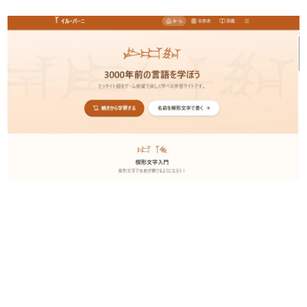
日本のコンテンツ産業やカルチャーに与えた影響を探る企
画です。
日本モバイルゲーム産業史
日本のモバイルゲーム史における主要なトピック・タイト
ルを網羅するほか、開発者へのインタビューや識者による
解説を掲載。約20年の歴史が一望できる決定版！
若ゲのいたり〜ゲームクリエイターの青春〜
『うつヌケ』『ペンと箸』等で知られるマンガ家・田中圭
一先生によるゲーム業界レポートマンガです。
なんでゲームは面白い？
ゲーム開発者・hamatsu氏がゲームの魅力を画面や操作の
具体的な形から解き明かしていく、硬派で骨太な評論連載
です。
ゲームが変えた日本語
「経験値」「裏技」「ラスボス」… ゲームにまつわる言葉
の起源や用法の変遷を、コンピューター文化史研究家・タ
イニーP氏が徹底調査。
カテゴリ
特集記事