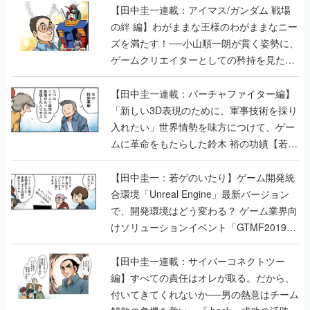
【田中圭一連載：アイマス/ガンダム 戦場
の絆 編】わがままな王様のわがままなニー
ズを満たす！──小山順一朗が貫く姿勢に、
ゲームクリエイターとしての矜持を見た
【若ゲのいたり最終回】
【田中圭一連載：バーチャファイター編】
「新しい3D表現のために、軍事技術を採り
入れたい」世界情勢を味方につけて、ゲー
ムに革命をもたらした鈴木 裕の功績【若ゲ
のいたり】
【田中圭一：若ゲのいたり】ゲーム開発統
合環境「Unreal Engine」最新バージョン
で、開発環境はどう変わる？ ゲーム業界向
けソリューションイベント「GTMF2019」
に行って、より理解を深めよう【PR】
【田中圭一連載：サイバーコネクトツー
編】すべての責任はオレが取る。だから、
付いてきてくれないか──男の熱意はチーム