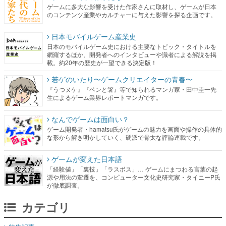
ゲームに多大な影響を受けた作家さんに取材し、ゲームが日本
のコンテンツ産業やカルチャーに与えた影響を探る企画です。
日本モバイルゲーム産業史
日本のモバイルゲーム史における主要なトピック・タイトルを
網羅するほか、開発者へのインタビューや識者による解説を掲
載。約20年の歴史が一望できる決定版！
若ゲのいたり〜ゲームクリエイターの青春〜
『うつヌケ』『ペンと箸』等で知られるマンガ家・田中圭一先
生によるゲーム業界レポートマンガです。
なんでゲームは面白い？
ゲーム開発者・hamatsu氏がゲームの魅力を画面や操作の具体的
な形から解き明かしていく、硬派で骨太な評論連載です。
ゲームが変えた日本語
「経験値」「裏技」「ラスボス」… ゲームにまつわる言葉の起
源や用法の変遷を、コンピューター文化史研究家・タイニーP氏
が徹底調査。
カテゴリ