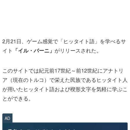
マンガ
女性向け
アプリレビュー
2月21日、ゲーム感覚で「ヒッタイト語」を学べるサ
その他
イト
がリリースされた。
「イル・バーニ」
電ファミニコゲーマーとは？
このサイトでは紀元前17世紀～前12世紀にアナトリ
運営：株式会社マレ
ア（現在のトルコ）で栄えた民族であるヒッタイト人
が用いたヒッタイト語および楔形文字を気軽に学ぶこ
とができる。
AD