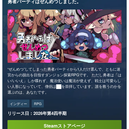
勇者パーティはぜんめつしました。
“ぜんめつ”してしまった勇者パーティから1人だけ選んで、ともに迷
宮からの脱出を目指すダンジョン探索RPGです。 ただし勇者は「は
い/いいえ」しか喋れず、魔法使いは魔法が使えず、戦士は可愛らし
い人形になっていて、僧侶は██を崇拝しています。誰を救うのかを
選ぶのは、あなたです。
インディー
RPG
リリース日：2026年第4四半期
Steamストアページ