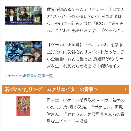
世界が認めるゲームデザイナー・上田文人
とはいったい何が凄いのか？ ヨコオタロ
ウ・外山圭一郎らと共に『ICO』に込めら
れたこだわりを語り尽くす！【ゲームの企
画書】
【ゲームの企画書】『ペルソナ3』を築き
上げたのは反骨心とリスペクトだった。赤
い企画書のもとに集った“愚連隊”がシリー
ズを生まれ変わらせるまで【橋野桂インタ
ビュー】
ゲームの企画書
の記事一覧
若ゲのいたり〜ゲームクリエイターの青春〜
田中圭一のゲーム業界取材マンガ『若ゲの
いたり』第2巻が発売。『ポケモン』田尻
智さん、『ゼビウス』遠藤雅伸さんらの貴
重なエピソードを収録