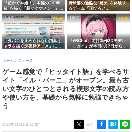
『超かぐや姫！』本編の“10年
野球部の過酷な“補欠”を体験す
後”を描く『超かぐやメシ！』
るゲーム『球ひろい
インタビュー
Web連載決定。新たなWebマン
Simulator』が「1件」のウィッ
注目度
8536
注目度
7975
ガレーベル「ビビビコミック」
シュリストをもとにチェコ語に
連載・特集一覧
にて特別話が掲載スタート、あ
対応しSNSで話題に。『キング
のお話には…まだ続きがある！
ダム・カム』開発元やチェコの
殿堂入り記事
プロ野球選手から称賛の声
SNS拡散数が数千以上！ ページビュー数万以上！ などな
「タバコを止められない猫耳キ
『VRChat』向け新作3Dモデル
ど。多くの人々に読まれた、電ファミ渾身の“殿堂入り”記
ャラを描く深夜枠アニメ」に視
「ニュイ」が本日8月7日から
事をまとめました。
聴者の一部から批判意見。違法
BOOTHにて発売。瞳に光る星
薬物の使用と思しき描写も含め
や感情豊かな表情が、小悪魔か
ゲームの企画書
ホーム
ニュース
て、BPOが議論を交わす
わいい
名作ゲームクリエイターの方々に製作時のエピソードをお
聞きし、ヒットする企画（ゲーム）とは何か？を探ってい
ゲーム感覚で「ヒッタイト語」を学べるサ
きます。
イト「イル・バーニ」がオープン。最も古
赫本
この物語を解いてはいけない。『赫本』は、〈試験問題〉
い文字のひとつとされる楔形文字の読み方
の形をした短編ホラー小説集です。
や使い方を、基礎から気軽に勉強できちゃ
う
新世代に訊く
これからのデジタルゲーム市場を担う若きクリエイター達
の姿を追い、彼らのルーツと情熱を探っていきます。
2026年2月22日 22:57
反応
ゲーム世代の作家たち
ゲームに多大な影響を受けた作家さんに取材し、ゲームが