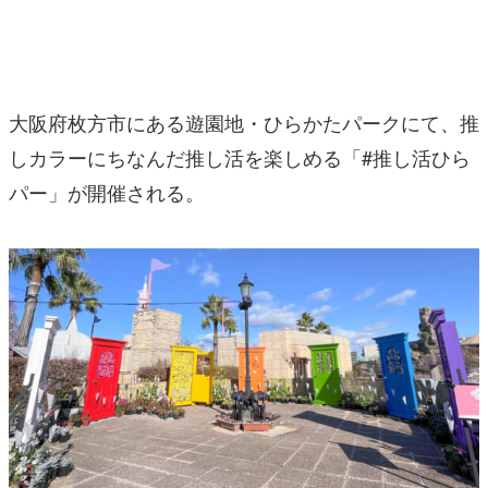
マンガ
女性向け
大阪府枚方市にある遊園地・ひらかたパークにて、推
アプリレビュー
しカラーにちなんだ推し活を楽しめる「#推し活ひら
その他
パー」が開催される。
電ファミニコゲーマーとは？
運営：株式会社マレ