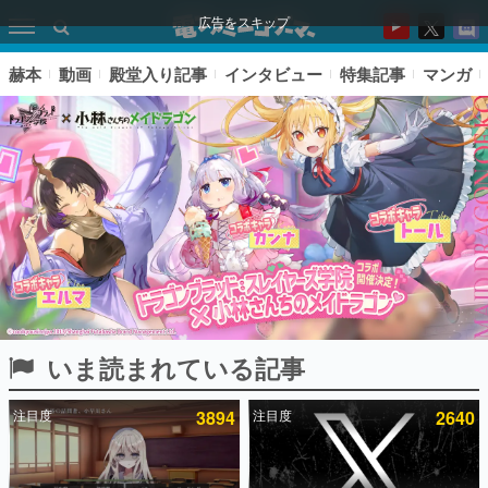
広告をスキップ
赫本
動画
殿堂入り記事
インタビュー
特集記事
マンガ
いま読まれている記事
ピックアップ
注目度
3894
注目度
2640
電ファミのいま読まれている記事ランキング
アプリセール情報