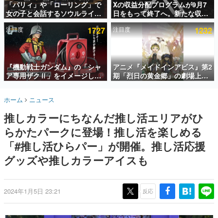
「パリィ」や「ローリング」で
Xの収益分配プログラムが9月7
女の子と会話するソウルライク
日をもって終了へ。新たな収益
インタビュー
恋愛ゲーム『小早川さんはソウ
化制度「Original Content
注目度
1727
注目度
1232
ルライク』無料公開。返事に失
Rewards Program」を発表
連載・特集一覧
敗すると「YOU DIED」
殿堂入り記事
SNS拡散数が数千以上！ ページビュー数万以上！ などな
『機動戦士ガンダム』の「シャ
アニメ『メイドインアビス』第2
ど。多くの人々に読まれた、電ファミ渾身の“殿堂入り”記
ア専用ザクⅡ」をイメージした
期「烈日の黄金郷」の劇場上映
事をまとめました。
散水ホースリールが予約開始。
が決定！レグ役・伊瀬茉莉也さ
本体にはシャアのパーソナルマ
んらが登壇する舞台挨拶も実施
ゲームの企画書
ホーム
ニュース
ークやジオン公国軍のエンブレ
名作ゲームクリエイターの方々に製作時のエピソードをお
聞きし、ヒットする企画（ゲーム）とは何か？を探ってい
ム、型式番号などを配置
推しカラーにちなんだ推し活エリアがひ
きます。
らかたパークに登場！推し活を楽しめる
赫本
この物語を解いてはいけない。『赫本』は、〈試験問題〉
「#推し活ひらパー」が開催。推し活応援
の形をした短編ホラー小説集です。
グッズや推しカラーアイスも
新世代に訊く
これからのデジタルゲーム市場を担う若きクリエイター達
の姿を追い、彼らのルーツと情熱を探っていきます。
2024年1月5日 23:21
反応
ゲーム世代の作家たち
ゲームに多大な影響を受けた作家さんに取材し、ゲームが