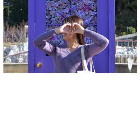
日本のコンテンツ産業やカルチャーに与えた影響を探る企
画です。
日本モバイルゲーム産業史
日本のモバイルゲーム史における主要なトピック・タイト
ルを網羅するほか、開発者へのインタビューや識者による
解説を掲載。約20年の歴史が一望できる決定版！
若ゲのいたり〜ゲームクリエイターの青春〜
『うつヌケ』『ペンと箸』等で知られるマンガ家・田中圭
一先生によるゲーム業界レポートマンガです。
なんでゲームは面白い？
ゲーム開発者・hamatsu氏がゲームの魅力を画面や操作の
具体的な形から解き明かしていく、硬派で骨太な評論連載
です。
ゲームが変えた日本語
「経験値」「裏技」「ラスボス」… ゲームにまつわる言葉
の起源や用法の変遷を、コンピューター文化史研究家・タ
イニーP氏が徹底調査。
カテゴリ
特集記事