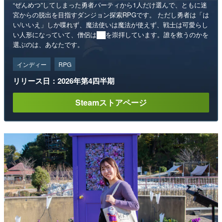
“ぜんめつ”してしまった勇者パーティから1人だけ選んで、ともに迷
宮からの脱出を目指すダンジョン探索RPGです。 ただし勇者は「は
い/いいえ」しか喋れず、魔法使いは魔法が使えず、戦士は可愛らし
い人形になっていて、僧侶は██を崇拝しています。誰を救うのかを
選ぶのは、あなたです。
インディー
RPG
リリース日：2026年第4四半期
Steamストアページ