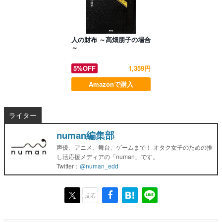
人の財布 ～高畑朋子の場合
～
5%OFF
1,359円
Amazonで購入
ライター
numan編集部
声優、アニメ、舞台、ゲームまで！ オタク女子のための推
し活応援メディアの「numan」です。
Twitter：
@numan_edd
反応