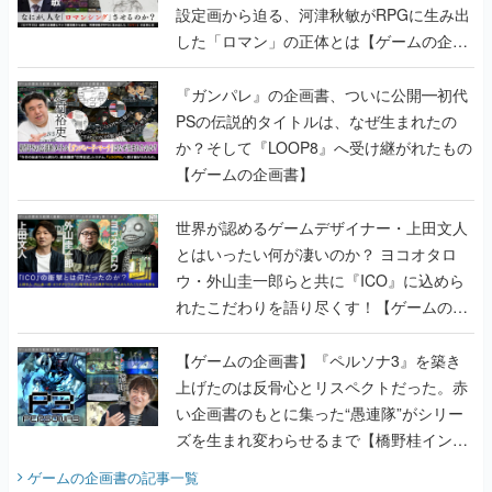
設定画から迫る、河津秋敏がRPGに生み出
した「ロマン」の正体とは【ゲームの企画
書】
『ガンパレ』の企画書、ついに公開━初代
PSの伝説的タイトルは、なぜ生まれたの
か？そして『LOOP8』へ受け継がれたもの
【ゲームの企画書】
世界が認めるゲームデザイナー・上田文人
とはいったい何が凄いのか？ ヨコオタロ
ウ・外山圭一郎らと共に『ICO』に込めら
れたこだわりを語り尽くす！【ゲームの企
画書】
【ゲームの企画書】『ペルソナ3』を築き
上げたのは反骨心とリスペクトだった。赤
い企画書のもとに集った“愚連隊”がシリー
ズを生まれ変わらせるまで【橋野桂インタ
ビュー】
ゲームの企画書
の記事一覧