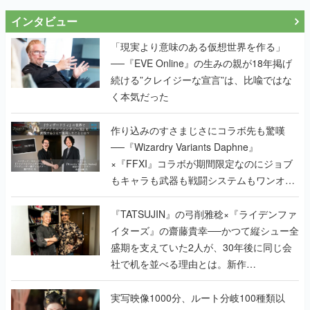
インタビュー
「現実より意味のある仮想世界を作る」
──『EVE Online』の生みの親が18年掲げ
続ける”クレイジーな宣言”は、比喩ではな
く本気だった
作り込みのすさまじさにコラボ先も驚嘆
──『Wizardry Variants Daphne』
×『FFXI』コラボが期間限定なのにジョブ
もキャラも武器も戦闘システムもワンオフ
で作り込まれた理由を両ディレクターに聞
く
『TATSUJIN』の弓削雅稔×『ライデンファ
イターズ』の齋藤貴幸──かつて縦シュー全
盛期を支えていた2人が、30年後に同じ会
社で机を並べる理由とは。新作
『TATSUJIN EXTREME』で初タッグを組
んだレジェンド2人に訊く開発秘話
実写映像1000分、ルート分岐100種類以