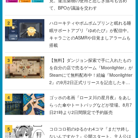
見。違法薬物の使用と思しき描写も含め
て、BPOが議論を交わす
2
ハローキティやポムポムプリンと眠れる睡
眠サポートアプリ『ゆめたび』が配信中。
キャラごとのASMRや目覚ましアラームも
搭載
3
【無料】ダンジョン探索で手に入れたもの
を自分の店で売るゲーム『Moonlighter』が
Steamにて無料配布中！続編『Moonlighter
2』の9月2日正式リリースを記念したキャ
ンペーン
4
ゴッホの名画『ローヌ川の星月夜』をあし
らった傘やトートバッグなどが登場。8月7
日21時より2日間限定で予約販売
5
コロコロ初のゆるかわ4コマ『まだサ終し
ないんですか？』公開スタート。主人公は