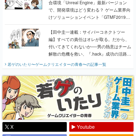
合環境「Unreal Engine」最新バージョン
で、開発環境はどう変わる？ ゲーム業界向
けソリューションイベント「GTMF2019」
に行って、より理解を深めよう【PR】
【田中圭一連載：サイバーコネクトツー
編】すべての責任はオレが取る。だから、
付いてきてくれないか──男の熱意はチーム
解散の危機を救い、『.hack』成功の活路を
開く。業界の快男児・松山 洋に流れる血は
若ゲのいたり〜ゲームクリエイターの青春〜
の記事一覧
『少年ジャンプ』色だった【若ゲのいた
り】
X
Youtube