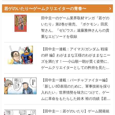
若ゲのいたり〜ゲームクリエイターの青春〜
田中圭一のゲーム業界取材マンガ『若ゲの
いたり』第2巻が発売。『ポケモン』田尻
智さん、『ゼビウス』遠藤雅伸さんらの貴
重なエピソードを収録
【田中圭一連載：アイマス/ガンダム 戦場
の絆 編】わがままな王様のわがままなニー
ズを満たす！──小山順一朗が貫く姿勢に、
ゲームクリエイターとしての矜持を見た
【若ゲのいたり最終回】
【田中圭一連載：バーチャファイター編】
「新しい3D表現のために、軍事技術を採り
入れたい」世界情勢を味方につけて、ゲー
ムに革命をもたらした鈴木 裕の功績【若ゲ
のいたり】
【田中圭一：若ゲのいたり】ゲーム開発統