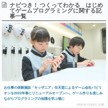
ナビつき！ つくってわかる はじめ
日本のコンテンツ産業やカルチャーに与えた影響を探る企
画です。
てゲームプログラミングに関する記
事一覧
日本モバイルゲーム産業史
日本のモバイルゲーム史における主要なトピック・タイト
ルを網羅するほか、開発者へのインタビューや識者による
解説を掲載。約20年の歴史が一望できる決定版！
若ゲのいたり〜ゲームクリエイターの青春〜
『うつヌケ』『ペンと箸』等で知られるマンガ家・田中圭
一先生によるゲーム業界レポートマンガです。
なんでゲームは面白い？
ゲーム開発者・hamatsu氏がゲームの魅力を画面や操作の
具体的な形から解き明かしていく、硬派で骨太な評論連載
です。
ゲームが変えた日本語
「経験値」「裏技」「ラスボス」… ゲームにまつわる言葉
の起源や用法の変遷を、コンピューター文化史研究家・タ
イニーP氏が徹底調査。
お仕事の体験施設「キッザニア」任天堂によるゲーム会社パビリ
オンを2022年春にリニューアルオープンへ。ゲーム作りを楽しみ
カテゴリ
ながらプログラミングの知識を学ぶ場に
2021年12月6日 公開
特集記事