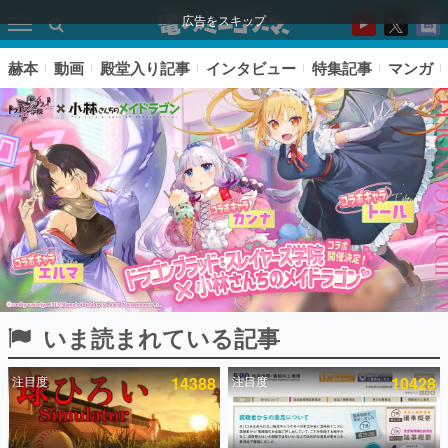
広告をスキップ
赫本
動画
殿堂入り記事
インタビュー
特集記事
マンガ
いま読まれている記事
ピックアップ
注目度
14388
注目度
10428
電ファミのいま読まれている記事ランキング
アプリセール情報