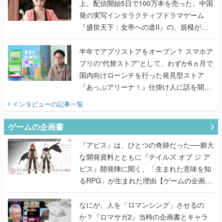
上。配信開始5日で100万本を売った、中国
発の実写インタラクティブドラマゲーム
『盛世天下：女帝への道II』の、規模が違
うこだわりをプロデューサーに聞いた
半年でアプリストアをオープン？ スマホア
プリの“代替ストア”として、わずか6ヵ月で
国内向けローンチを行った発見型ストア
『あっぷアリーナ！』仕掛け人に話を聞い
てみた
インタビュー
の記事一覧
ゲームの企画書
『アビス』は、ひとつの奇跡だった──膨大
な開発資料とともに『テイルズ オブ ジ ア
ビス』開発陣に聞く、「生まれた意味を知
るRPG」が生まれた理由【ゲームの企画
書】
なにが、人を「ロマンシング」させるの
か？『ロマサガ2』当時の企画書とキャラ