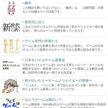
赫本
この物語を解いてはいけない。『赫本』は、〈試験問題〉の形
をした短編ホラー小説集です。
新世代に訊く
これからのデジタルゲーム市場を担う若きクリエイター達の姿
を追い、彼らのルーツと情熱を探っていきます。
ゲーム世代の作家たち
ゲームに多大な影響を受けた作家さんに取材し、ゲームが日本
のコンテンツ産業やカルチャーに与えた影響を探る企画です。
日本モバイルゲーム産業史
日本のモバイルゲーム史における主要なトピック・タイトルを
網羅するほか、開発者へのインタビューや識者による解説を掲
載。約20年の歴史が一望できる決定版！
若ゲのいたり〜ゲームクリエイターの青春〜
『うつヌケ』『ペンと箸』等で知られるマンガ家・田中圭一先
生によるゲーム業界レポートマンガです。
なんでゲームは面白い？
ゲーム開発者・hamatsu氏がゲームの魅力を画面や操作の具体的
な形から解き明かしていく、硬派で骨太な評論連載です。