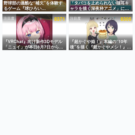
野球部の過酷な“補欠”を体験す
「タバコを止められない猫耳キ
るゲーム『球ひろい
ャラを描く深夜枠アニメ」に視
インタビュー
Simulator』が「1件」のウィッ
聴者の一部から批判意見。違法
注目度
8371
注目度
8305
シュリストをもとにチェコ語に
薬物の使用と思しき描写も含め
連載・特集一覧
対応しSNSで話題に。『キング
て、BPOが議論を交わす
ダム・カム』開発元やチェコの
殿堂入り記事
プロ野球選手から称賛の声
SNS拡散数が数千以上！ ページビュー数万以上！ などな
『VRChat』向け新作3Dモデル
『超かぐや姫！』本編の“10年
ど。多くの人々に読まれた、電ファミ渾身の“殿堂入り”記
「ニュイ」が本日8月7日から
後”を描く『超かぐやメシ！』
事をまとめました。
BOOTHにて発売。瞳に光る星
Web連載決定。新たなWebマン
や感情豊かな表情が、小悪魔か
ガレーベル「ビビビコミック」
ゲームの企画書
わいい
にて特別話が掲載スタート、あ
名作ゲームクリエイターの方々に製作時のエピソードをお
聞きし、ヒットする企画（ゲーム）とは何か？を探ってい
のお話には…まだ続きがある！
きます。
赫本
この物語を解いてはいけない。『赫本』は、〈試験問題〉
の形をした短編ホラー小説集です。
新世代に訊く
これからのデジタルゲーム市場を担う若きクリエイター達
の姿を追い、彼らのルーツと情熱を探っていきます。
ゲーム世代の作家たち
ゲームに多大な影響を受けた作家さんに取材し、ゲームが