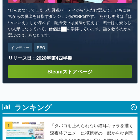
“ぜんめつ”してしまった勇者パーティから1人だけ選んで、ともに迷
宮からの脱出を目指すダンジョン探索RPGです。 ただし勇者は「は
い/いいえ」しか喋れず、魔法使いは魔法が使えず、戦士は可愛らし
い人形になっていて、僧侶は██を崇拝しています。誰を救うのかを
選ぶのは、あなたです。
インディー
RPG
リリース日：2026年第4四半期
Steamストアページ
ランキング
1
「タバコを止められない猫耳キャラを描く
深夜枠アニメ」に視聴者の一部から批判意