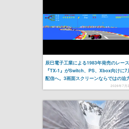
記念したキャンペーン
けにリリース予
辰巳電子工業による1983年発売のレー
『TX-1』がSwitch、PS、Xbox向けに7
配信へ。3画面スクリーンならではの迫
レースが楽しめる
2026年7月