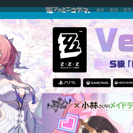
赫本
動画
殿堂