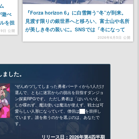
ム
『Forza horizon 6』に白雪舞う“冬”が到来。
が遊べ
見渡す限りの銀世界へと移ろい、富士山や名所
セルを担
が美しき冬の装いに。SNSでは「冬になって
月9日 公開
た！」「マップが真っ白」「冬いいね」とコメ
2026年6月5日 公開
ント相次ぐ
しました。
“ぜんめつ”してしまった勇者パーティから1人だけ
選んで、ともに迷宮からの脱出を目指すダンジョ
ン探索RPGです。 ただし勇者は「はい/いいえ」
しか喋れず、魔法使いは魔法が使えず、戦士は可
愛らしい人形になっていて、僧侶は██を崇拝し
ています。誰を救うのかを選ぶのは、あなたで
す。
リリース日：2026年第4四半期