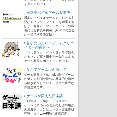
を探る企画です。
日本モバイルゲーム産業史
日本のモバイルゲーム史における主
要なトピック・タイトルを網羅する
ほか、開発者へのインタビューや識
者による解説を掲載。約20年の歴史
が一望できる決定版！
若ゲのいたり〜ゲームクリエ
イターの青春〜
『うつヌケ』『ペンと箸』等で知ら
れるマンガ家・田中圭一先生による
ゲーム業界レポートマンガです。
なんでゲームは面白い？
ゲーム開発者・hamatsu氏がゲーム
の魅力を画面や操作の具体的な形か
ら解き明かしていく、硬派で骨太な
評論連載です。
ゲームが変えた日本語
「経験値」「裏技」「ラスボス」…
ゲームにまつわる言葉の起源や用法
の変遷を、コンピューター文化史研
究家・タイニーP氏が徹底調査。