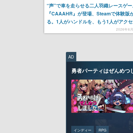
“声”で車を走らせる二人羽織レースゲー
『CAAAHR』が登場、Steamで体験版
る。1人がハンドルを、もう1人がアク
当
2026年6
AD
勇者パーティはぜんめつ
インディー
RPG