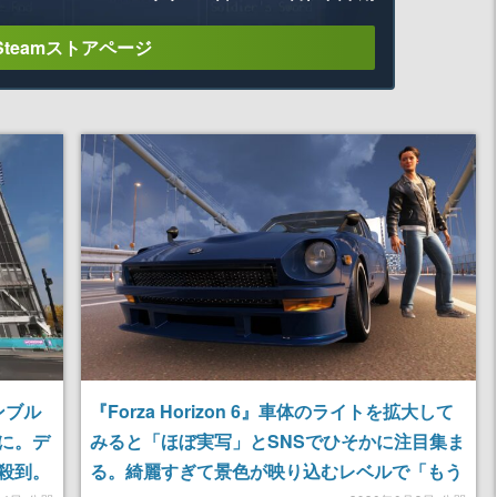
Steamストアページ
ランブル
『Forza Horizon 6』車体のライトを拡大して
に。デ
みると「ほぼ実写」とSNSでひそかに注目集ま
殺到。
る。綺麗すぎて景色が映り込むレベルで「もう