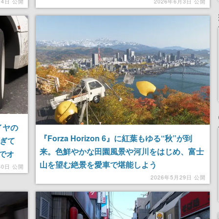
PCの車
写真じゃん」「めちゃくちゃ細かい」と驚きの
月4日 公開
2026年6月3日 公開
声
タイヤの
『Forza Horizon 6』に紅葉もゆる“秋”が到
すぎて
来。色鮮やかな田園風景や河川をはじめ、富士
でオ
山を望む絶景を愛車で堪能しよう
30日 公開
2026年5月29日 公開