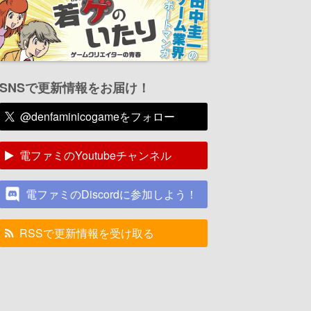
SNSで更新情報をお届け！
@denfaminicogameをフォロー
電ファミのYoutubeチャンネル
電ファミのDiscordに参加しよう！
RSSで更新情報を受け取る