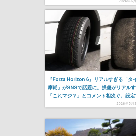
プレイヤー同士はぶつからないため、N
2026年6
両が爆走車に巻き込まれ大惨事
『Forza Horizon 6』リアルすぎる「
摩耗」がSNSで話題に。損傷がリアル
「これマジ？」とコメント相次ぐ。設定
ン・オフ切り替え可能
2026年5月