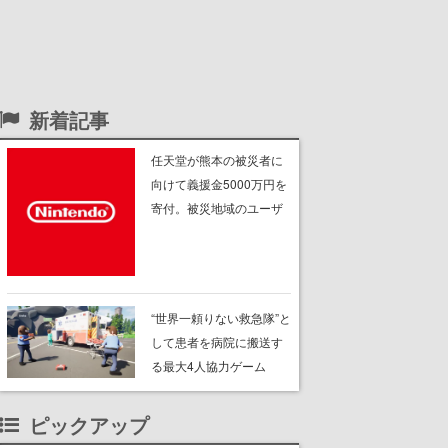
新着記事
任天堂が熊本の被災者に
向けて義援金5000万円を
寄付。被災地域のユーザ
ーの任天堂製品も無償修
理へ。保証の有無を問わ
ず、2027年2月1日まで対
応予定
“世界一頼りない救急隊”と
して患者を病院に搬送す
る最大4人協力ゲーム
『Emergency Buddies』
のSteamストアページが
ピックアップ
公開。患者を救急車に積