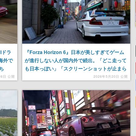
AIドラ
『Forza Horizon 6』日本が美しすぎてゲーム
が海外で
が進行しない人が国内外で続出。「どこ走って
ち
も日本っぽい」「スクリーンショットが止まら
ない」とユーザーから反応集まる
26日 公開
2026年5月20日 公開