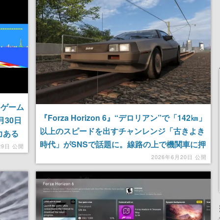
定
される予定
産で登場、過去に発売し
たグッズの再販も
スゲーム
『Forza Horizon 6』“デロリアン”で「142㎞」
月30日
以上のスピードを出すチャンレンジ「古きよき
力ある
時代」がSNSで話題に。線路の上で機関車に押
29日 公開
される名シーンを再現したくなる
2026年6月20日 公開