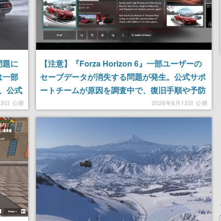
失問題に
【注意】『Forza Horizon 6』一部ユーザーの
は一部
セーブデータが消失する問題が発生。公式サポ
、公式
ートチームが原因を調査中で、復旧手順や予防
策を解説
13日 公開
2026年6月12日 公開