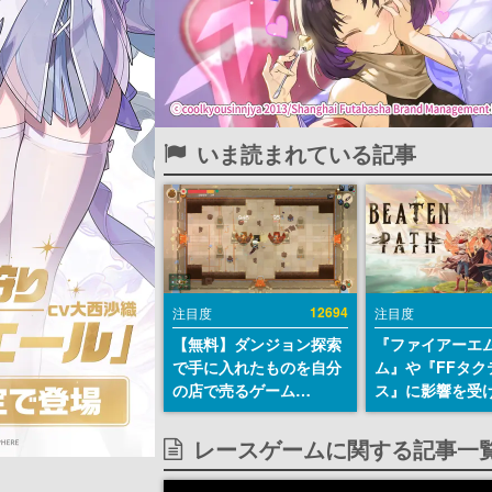
いま読まれている記事
12694
注目度
注目度
【無料】ダンジョン探索
『ファイアーエ
で手に入れたものを自分
ム』や『FFタク
の店で売るゲーム
ス』に影響を受
『Moonlighter』が
戦略RPG『Beat
Steamにて無料配布中！
Path』2027年
レースゲームに関する記事一
続編『Moonlighter 2』
へ。PC（Stea
の9月2日正式リリースを
PS5、Xbox、Sw