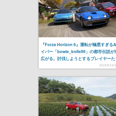
『Forza Horizon 6』運転が極悪すぎる
イバー「bowie_knife99」の都市伝説
広がる。討伐しようとするプレイヤーた
2026年5月