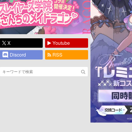
X
Youtube
Discord
RSS