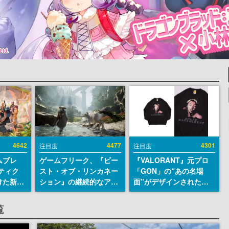
4642
4477
4301
注目度
注目度
ムブレ
ゲームフリーク、『ビー
『VALORANT』元プロ
ティク
スト・オブ・リンカネー
「GON」の“あの名場
けた新作
ション』の継続的なアプ
面”がデザインされた新
en
デ方針を表明。ユーザー
作グッズが本日8月5日よ
に発売
からの意見を真摯に受け
り期間限定で発売。Tシ
覧
m）、
止めて対応へ。修正パッ
ャツやコインケース、ア
itch向
チは約1週間以内に配信
クキーなどが全品受注生