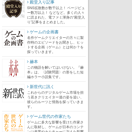
殿堂入り記事
SNS拡散数が数千以上！ ページビュ
ー数万以上！ などなど。多くの人々
に読まれた、電ファミ渾身の“殿堂入
り”記事をまとめました。
ゲームの企画書
名作ゲームクリエイターの方々に製
作時のエピソードをお聞きし、ヒッ
トする企画（ゲーム）とは何か？を
探っていきます。
赫本
この物語を解いてはいけない。『赫
本』は、〈試験問題〉の形をした短
編ホラー小説集です。
新世代に訊く
これからのデジタルゲーム市場を担
う若きクリエイター達の姿を追い、
彼らのルーツと情熱を探っていきま
す。
ゲーム世代の作家たち
ゲームに多大な影響を受けた作家さ
んに取材し、ゲームが日本のコンテ
ンツ産業やカルチャーに与えた影響