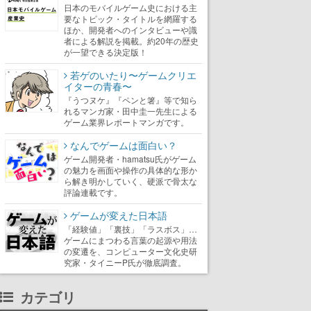
日本のモバイルゲーム史における主
要なトピック・タイトルを網羅する
ほか、開発者へのインタビューや識
者による解説を掲載。約20年の歴史
が一望できる決定版！
若ゲのいたり〜ゲームクリエ
イターの青春〜
『うつヌケ』『ペンと箸』等で知ら
れるマンガ家・田中圭一先生による
ゲーム業界レポートマンガです。
なんでゲームは面白い？
ゲーム開発者・hamatsu氏がゲーム
の魅力を画面や操作の具体的な形か
ら解き明かしていく、硬派で骨太な
評論連載です。
ゲームが変えた日本語
「経験値」「裏技」「ラスボス」…
ゲームにまつわる言葉の起源や用法
の変遷を、コンピューター文化史研
究家・タイニーP氏が徹底調査。
カテゴリ