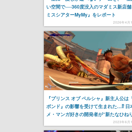
い空間で──360度没入のマダミス新店
ミスシアターMyMy』をレポート
2026年4月
『プリンス オブ ペルシャ』新主人公は
ボンド』の影響を受けて生まれた…⁉ 日
メ・マンガ好きの開発者が“新たなひねり
わえたシリーズ最新作の魅力を聞いてみ
2023年6月