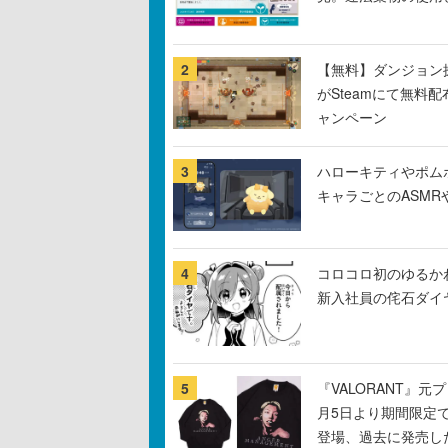
2
【無料】ダンジョン探
がSteamにて無料配
ャンペーン
3
ハローキティやポム
キャラごとのASM
4
コロコロ初のゆるか
新入社員の侘石ダイ
5
『VALORANT』
月5日より期間限定
登場、過去に発売し