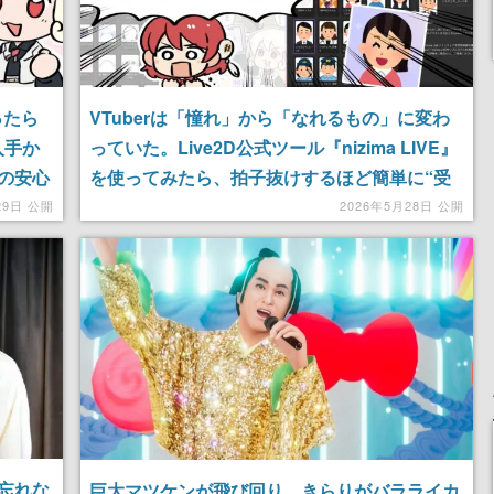
ったら
VTuberは「憧れ」から「なれるもの」に変わ
入手か
っていた。Live2D公式ツール『nizima LIVE』
の安心
を使ってみたら、拍子抜けするほど簡単に“受
肉”できてしまった話
29日 公開
2026年5月28日 公開
忘れな
巨大マツケンが飛び回り、きらりがバラライカ