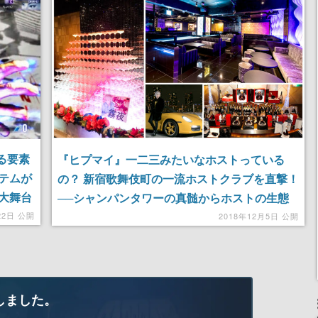
る要素
『ヒプマイ』一二三みたいなホストっている
テムが
の？ 新宿歌舞伎町の一流ホストクラブを直撃！
大舞台
──シャンパンタワーの真髄からホストの生態
も好感
まで徹底調査。一晩の売上総額２億円ってほん
22日 公開
2018年12月5日 公開
と？
しました。