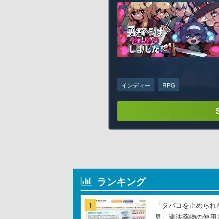
インディー
RPG
ランキング
1
「タバコを止められ
見。違法薬物の使用