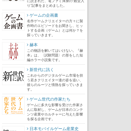
に読まれた、電ファミ渾身の“殿堂入
り”記事をまとめました。
ゲームの企画書
名作ゲームクリエイターの方々に製
作時のエピソードをお聞きし、ヒッ
トする企画（ゲーム）とは何か？を
探っていきます。
赫本
この物語を解いてはいけない。『赫
本』は、〈試験問題〉の形をした短
編ホラー小説集です。
新世代に訊く
これからのデジタルゲーム市場を担
う若きクリエイター達の姿を追い、
彼らのルーツと情熱を探っていきま
す。
ゲーム世代の作家たち
ゲームに多大な影響を受けた作家さ
んに取材し、ゲームが日本のコンテ
ンツ産業やカルチャーに与えた影響
を探る企画です。
日本モバイルゲーム産業史