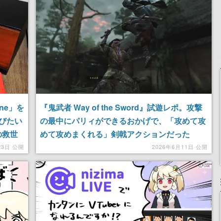
ine」を
『鬼武者 Way of the Sword』試遊レポ。攻撃
遊びたい
の最中にパリィができるおかげで、「攻めて攻
の救世
めて攻めまくれる」剣戟アクションだった
だし、
23日 公開
2026年6月11日 公開