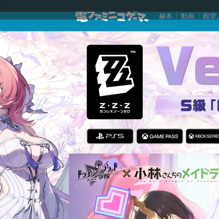
赫本
動画
殿堂