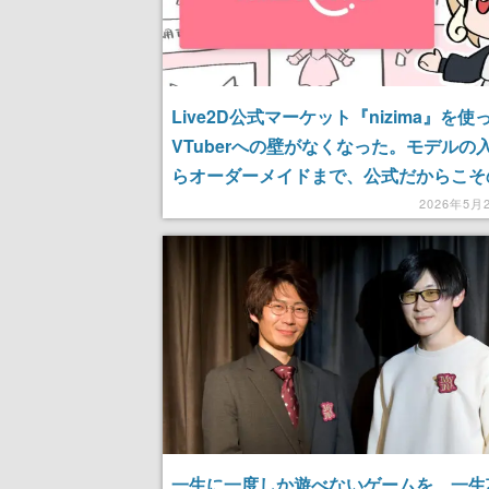
Live2D公式マーケット『nizima』を使
VTuberへの壁がなくなった。モデルの
らオーダーメイドまで、公式だからこそ
感で拍子抜けするほど簡単だった話
2026年5月
一生に一度しか遊べないゲームを、一生