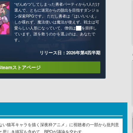
“ぜんめつ”してしまった勇者パーティから1人だけ
選んで、ともに迷宮からの脱出を目指すダンジョ
ン探索RPGです。 ただし勇者は「はい/いいえ」
しか喋れず、魔法使いは魔法が使えず、戦士は可
愛らしい人形になっていて、僧侶は██を崇拝し
ています。誰を救うのかを選ぶのは、あなたで
す。
リリース日：2026年第4四半期
Steamストアページ
ない猫耳キャラを描く深夜枠アニメ」に視聴者の一部から批判意
と思しき描写も含めて、BPOが議論を交わす