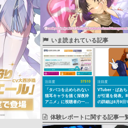
いま読まれている記事
37510
注目度
注目度
「タバコを止められない
VTuber・ばあ
猫耳キャラを描く深夜枠
が引退を発表。
アニメ」に視聴者の一部
の詳細は8月9日
から批判意見。違法薬物
の配信で説明
の使用と思しき描写も含
体験レポートに関する記事一
めて、BPOが議論を交わ
す