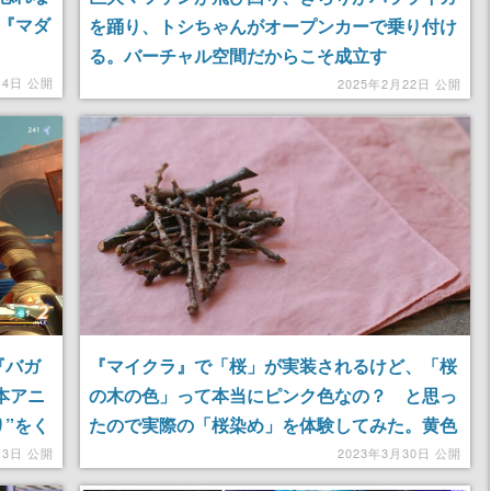
舗『マダ
を踊り、トシちゃんがオープンカーで乗り付け
る。バーチャル空間だからこそ成立す
る……！？ブッ飛びすぎなサンリオのVRフェ
14日 公開
2025年2月22日 公開
スに脳の処理が追いつかない
『マイクラ』で「桜」が実装されるけど、「桜
『バガ
の木の色」って本当にピンク色なの？ と思っ
本アニ
たので実際の「桜染め」を体験してみた。黄色
”をく
い桜の木材に秘められた、花びらにも負けない
た
2023年3月30日 公開
13日 公開
鮮やかなピンクに感動した話