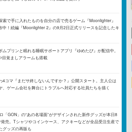
索で手に入れたものを自分の店で売るゲーム『Moonlighter』
布中！続編『Moonlighter 2』の9月2日正式リリースを記念したキ
ポムプリンと眠れる睡眠サポートアプリ『ゆめたび』が配信中。
Rや目覚ましアラームも搭載
わ4コマ『まだサ終しないんですか？』公開スタート。主人公は
ヤ、ゲーム会社を舞台にトラブルへ対応する社員たちを描く
元プロ「GON」の“あの名場面”がデザインされた新作グッズが本日8
で発売。Tシャツやコインケース、アクキーなどが全品受注生産で
たグッズの再販も