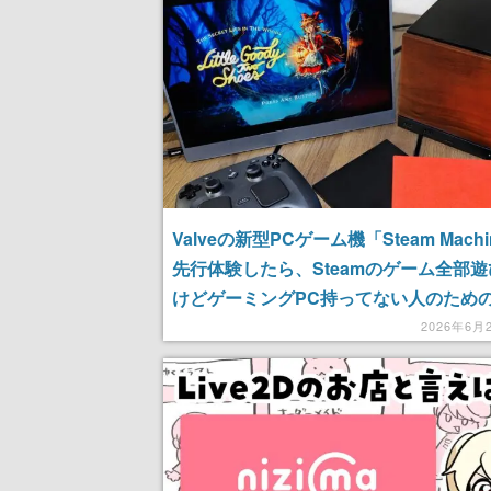
Valveの新型PCゲーム機「Steam Mach
先行体験したら、Steamのゲーム全部
けどゲーミングPC持ってない人のため
主だった。見た目もスペックもいい感じ
2026年6月
もうこれで良くない？