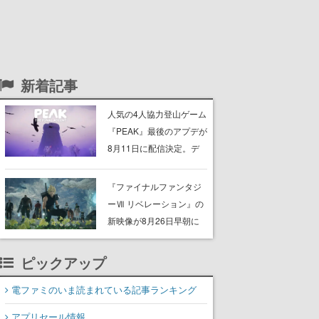
新着記事
人気の4人協力登山ゲーム
『PEAK』最後のアプデが
8月11日に配信決定。デ
ストラップが張り巡らさ
れた“塔“のバイオーム
『ファイナルファンタジ
「GLOOM」と「THE
ーⅦ リベレーション』の
CITADEL」が登場し、火
新映像が8月26日早朝に
山地帯と入れ替わる
公開へ。『FF7』リメイ
クシリーズの完結編、
ピックアップ
「gamescom」のオープ
ニングナイトライブにて
電ファミのいま読まれている記事ランキング
ディレクターの浜口直樹
アプリセール情報