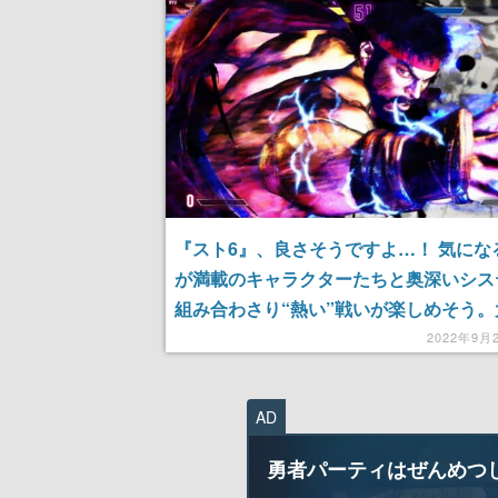
『スト6』、良さそうですよ…！ 気にな
が満載のキャラクターたちと奥深いシス
組み合わさり“熱い”戦いが楽しめそう。
のような雰囲気を味わえる「自動実況」
2022年9月
触
AD
勇者パーティはぜんめつ