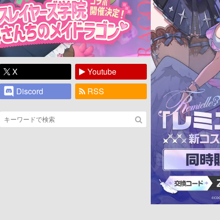
X
Youtube
Discord
RSS