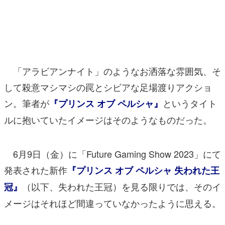
マンガ
女性向け
アプリレビュー
「アラビアンナイト」のようなお洒落な雰囲気、そ
その他
して殺意マシマシの罠とシビアな足場渡りアクショ
ン。筆者が
というタイト
『プリンス オブ ペルシャ』
電ファミニコゲーマーとは？
ルに抱いていたイメージはそのようなものだった。
運営：株式会社マレ
6月9日（金）に「Future Gaming Show 2023」にて
発表された新作
『プリンス オブ ペルシャ 失われた王
（以下、失われた王冠）を見る限りでは、そのイ
冠』
メージはそれほど間違っていなかったように思える。