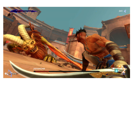
日本のコンテンツ産業やカルチャーに与えた影響を探る企
画です。
日本モバイルゲーム産業史
日本のモバイルゲーム史における主要なトピック・タイト
ルを網羅するほか、開発者へのインタビューや識者による
解説を掲載。約20年の歴史が一望できる決定版！
若ゲのいたり〜ゲームクリエイターの青春〜
『うつヌケ』『ペンと箸』等で知られるマンガ家・田中圭
一先生によるゲーム業界レポートマンガです。
なんでゲームは面白い？
ゲーム開発者・hamatsu氏がゲームの魅力を画面や操作の
具体的な形から解き明かしていく、硬派で骨太な評論連載
です。
ゲームが変えた日本語
「経験値」「裏技」「ラスボス」… ゲームにまつわる言葉
の起源や用法の変遷を、コンピューター文化史研究家・タ
イニーP氏が徹底調査。
カテゴリ
特集記事