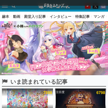
広告をスキップ
赫本
動画
殿堂入り記事
インタビュー
特集記事
マンガ
いま読まれている記事
ピックアップ
注目度
7898
注目度
6798
電ファミのいま読まれている記事ランキング
アプリセール情報