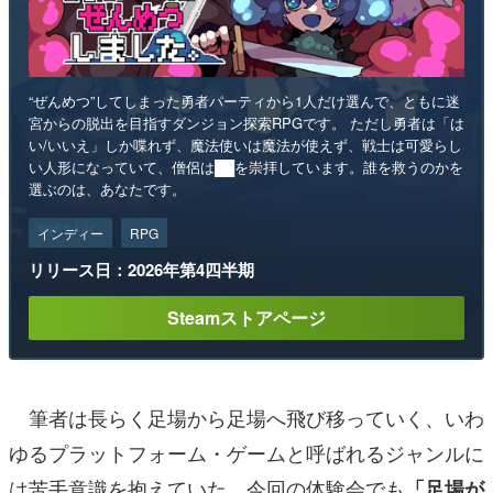
“ぜんめつ”してしまった勇者パーティから1人だけ選んで、ともに迷
宮からの脱出を目指すダンジョン探索RPGです。 ただし勇者は「は
い/いいえ」しか喋れず、魔法使いは魔法が使えず、戦士は可愛らし
い人形になっていて、僧侶は██を崇拝しています。誰を救うのかを
選ぶのは、あなたです。
インディー
RPG
リリース日：2026年第4四半期
Steamストアページ
筆者は長らく足場から足場へ飛び移っていく、いわ
ゆるプラットフォーム・ゲームと呼ばれるジャンルに
は苦手意識を抱えていた。今回の体験会でも
「足場が