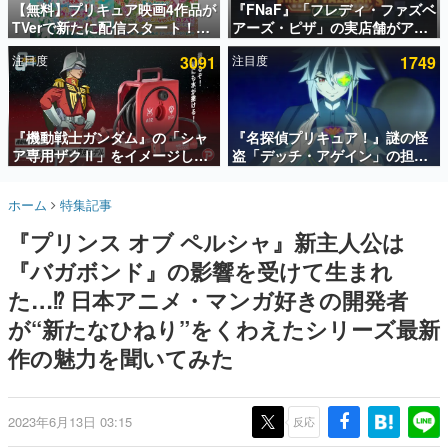
【無料】プリキュア映画4作品が
『FNaF』「フレディ・ファズベ
TVerで新たに配信スタート！な
アーズ・ピザ」の実店舗がアメ
インタビュー
んと2018年～2024年の映画ほぼ
リカの商業施設「American
注目度
3091
注目度
1749
すべてが見放題に、ぶっちゃけ
Dream」に2027年オープン！
連載・特集一覧
ありえないラインナップ
ScottGamesとの共同開発、食
事だけでなくステージショーや
殿堂入り記事
没入型のホラー体験も楽しめる
SNS拡散数が数千以上！ ページビュー数万以上！ などな
『機動戦士ガンダム』の「シャ
『名探偵プリキュア！』謎の怪
ど。多くの人々に読まれた、電ファミ渾身の“殿堂入り”記
ア専用ザクⅡ」をイメージした
盗「デッチ・アゲイン」の担当
事をまとめました。
散水ホースリールが予約開始。
キャストは天﨑滉平さんと判
本体にはシャアのパーソナルマ
明。『Re:ゼロから始める異世
ゲームの企画書
ホーム
特集記事
ークやジオン公国軍のエンブレ
界生活』オットー役、『ヒプノ
名作ゲームクリエイターの方々に製作時のエピソードをお
聞きし、ヒットする企画（ゲーム）とは何か？を探ってい
ム、型式番号などを配置
シスマイク』山田三郎役など
『プリンス オブ ペルシャ』新主人公は
きます。
『バガボンド』の影響を受けて生まれ
赫本
この物語を解いてはいけない。『赫本』は、〈試験問題〉
た…⁉ 日本アニメ・マンガ好きの開発者
の形をした短編ホラー小説集です。
が“新たなひねり”をくわえたシリーズ最新
作の魅力を聞いてみた
新世代に訊く
これからのデジタルゲーム市場を担う若きクリエイター達
の姿を追い、彼らのルーツと情熱を探っていきます。
2023年6月13日 03:15
反応
ゲーム世代の作家たち
ゲームに多大な影響を受けた作家さんに取材し、ゲームが