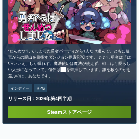
“ぜんめつ”してしまった勇者パーティから1人だけ選んで、ともに迷
宮からの脱出を目指すダンジョン探索RPGです。 ただし勇者は「は
い/いいえ」しか喋れず、魔法使いは魔法が使えず、戦士は可愛らし
い人形になっていて、僧侶は██を崇拝しています。誰を救うのかを
選ぶのは、あなたです。
インディー
RPG
リリース日：2026年第4四半期
Steamストアページ