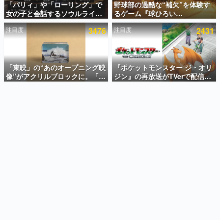
「パリィ」や「ローリング」で
野球部の過酷な“補欠”を体験す
女の子と会話するソウルライク
るゲーム『球ひろい
インタビュー
恋愛ゲーム『小早川さんはソウ
Simulator』が「1件」のウィッ
注目度
3476
注目度
2431
ルライク』無料公開。返事に失
シュリストをもとにチェコ語に
連載・特集一覧
敗すると「YOU DIED」
対応しSNSで話題に。『キング
ダム・カム』開発元やチェコの
殿堂入り記事
プロ野球選手から称賛の声
SNS拡散数が数千以上！ ページビュー数万以上！ などな
「東映」の“あのオープニング映
『ポケットモンスター ジ・オリ
ど。多くの人々に読まれた、電ファミ渾身の“殿堂入り”記
像”がアクリルブロックに。「東
ジン』の再放送がTVerで配信
事をまとめました。
映ヒストリカル グッズコレクシ
中！レッド（CV：竹内順子）が
ョン」が8月下旬より発売
主人公のオリジナルアニメ
ゲームの企画書
名作ゲームクリエイターの方々に製作時のエピソードをお
聞きし、ヒットする企画（ゲーム）とは何か？を探ってい
きます。
赫本
この物語を解いてはいけない。『赫本』は、〈試験問題〉
の形をした短編ホラー小説集です。
新世代に訊く
これからのデジタルゲーム市場を担う若きクリエイター達
の姿を追い、彼らのルーツと情熱を探っていきます。
ゲーム世代の作家たち
ゲームに多大な影響を受けた作家さんに取材し、ゲームが