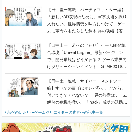
【若ゲのいたり最終回】
【田中圭一連載：バーチャファイター編】
「新しい3D表現のために、軍事技術を採り
入れたい」世界情勢を味方につけて、ゲー
ムに革命をもたらした鈴木 裕の功績【若ゲ
のいたり】
【田中圭一：若ゲのいたり】ゲーム開発統
合環境「Unreal Engine」最新バージョン
で、開発環境はどう変わる？ ゲーム業界向
けソリューションイベント「GTMF2019」
に行って、より理解を深めよう【PR】
【田中圭一連載：サイバーコネクトツー
編】すべての責任はオレが取る。だから、
付いてきてくれないか──男の熱意はチーム
解散の危機を救い、『.hack』成功の活路を
開く。業界の快男児・松山 洋に流れる血は
若ゲのいたり〜ゲームクリエイターの青春〜
の記事一覧
『少年ジャンプ』色だった【若ゲのいた
り】