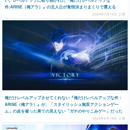
い。レベルアップに取り憑かれた『俺だけレベルアップな
件:ARISE（俺アラ）』の主人公が覚悟決まりまくりで震える
2024年7月10日 公開
俺だけレベルアップさせてくれない『俺だけレベルアップな件：
ARISE（俺アラ）』が、「スタイリッシュ無双アクションゲー
ム」の皮を被った果ての見えない「ガチのやりこみゲー」だった
2024年6月19日 公開