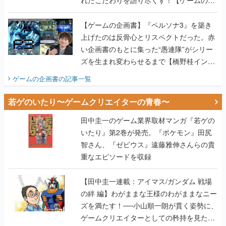
画書】
【ゲームの企画書】『ペルソナ3』を築き
上げたのは反骨心とリスペクトだった。赤
い企画書のもとに集った“愚連隊”がシリー
ズを生まれ変わらせるまで【橋野桂インタ
ビュー】
ゲームの企画書
の記事一覧
若ゲのいたり〜ゲームクリエイターの青春〜
田中圭一のゲーム業界取材マンガ『若ゲの
いたり』第2巻が発売。『ポケモン』田尻
智さん、『ゼビウス』遠藤雅伸さんらの貴
重なエピソードを収録
【田中圭一連載：アイマス/ガンダム 戦場
の絆 編】わがままな王様のわがままなニー
ズを満たす！──小山順一朗が貫く姿勢に、
ゲームクリエイターとしての矜持を見た