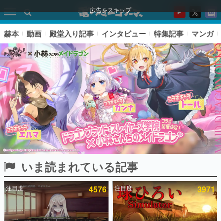
広告をスキップ
赫本
動画
殿堂入り記事
インタビュー
特集記事
マンガ
いま読まれている記事
ピックアップ
注目度
4576
注目度
3971
電ファミのいま読まれている記事ランキング
アプリセール情報