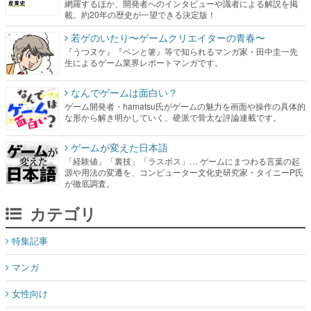
網羅するほか、開発者へのインタビューや識者による解説を掲
載。約20年の歴史が一望できる決定版！
若ゲのいたり〜ゲームクリエイターの青春〜
『うつヌケ』『ペンと箸』等で知られるマンガ家・田中圭一先
生によるゲーム業界レポートマンガです。
なんでゲームは面白い？
ゲーム開発者・hamatsu氏がゲームの魅力を画面や操作の具体的
な形から解き明かしていく、硬派で骨太な評論連載です。
ゲームが変えた日本語
「経験値」「裏技」「ラスボス」… ゲームにまつわる言葉の起
源や用法の変遷を、コンピューター文化史研究家・タイニーP氏
が徹底調査。
カテゴリ
特集記事
マンガ
女性向け