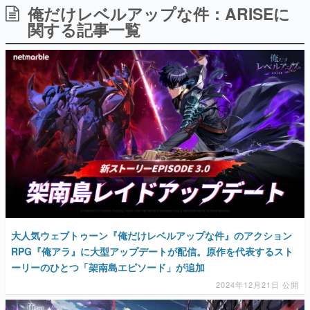
俺だけレベルアップな件：ARISEに
日本のコンテンツ産業やカルチャーに与えた影響を探る企
画です。
関する記事一覧
日本モバイルゲーム産業史
日本のモバイルゲーム史における主要なトピック・タイト
ルを網羅するほか、開発者へのインタビューや識者による
解説を掲載。約20年の歴史が一望できる決定版！
若ゲのいたり〜ゲームクリエイターの青春〜
『うつヌケ』『ペンと箸』等で知られるマンガ家・田中圭
一先生によるゲーム業界レポートマンガです。
なんでゲームは面白い？
ゲーム開発者・hamatsu氏がゲームの魅力を画面や操作の
具体的な形から解き明かしていく、硬派で骨太な評論連載
です。
ゲームが変えた日本語
「経験値」「裏技」「ラスボス」… ゲームにまつわる言葉
の起源や用法の変遷を、コンピューター文化史研究家・タ
大人気ウェブトゥーン『俺だけレベルアップな件』のアクション
イニーP氏が徹底調査。
RPG『俺アラ』に大型アップデートが配信。原作を代表するスト
ーリーのひとつ「架南島エピソード」が追加
カテゴリ
2024年12月21日 公開
特集記事