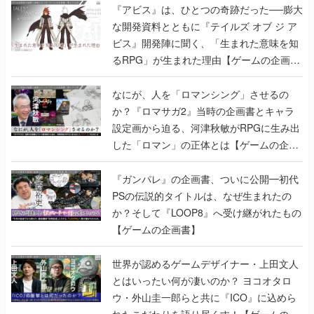
『アビス』は、ひとつの奇跡だった──膨大
な開発資料とともに『テイルズ オブ ジ ア
ビス』開発陣に聞く、「生まれた意味を知
るRPG」が生まれた理由【ゲームの企画
書】
なにが、人を「ロマンシング」させるの
か？『ロマサガ2』当時の企画書とキャラ
設定画から迫る、河津秋敏がRPGに生み出
した「ロマン」の正体とは【ゲームの企画
書】
『ガンパレ』の企画書、ついに公開━初代
PSの伝説的タイトルは、なぜ生まれたの
か？そして『LOOP8』へ受け継がれたもの
【ゲームの企画書】
世界が認めるゲームデザイナー・上田文人
とはいったい何が凄いのか？ ヨコオタロ
ウ・外山圭一郎らと共に『ICO』に込めら
れたこだわりを語り尽くす！【ゲームの企