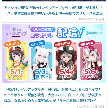
アクションRPG『俺だけレベルアップな件：ARISE』が本日リリ
ース。事前登録者数1500万人を祝しSteam版でのリリースも決定
2024年5月8日 公開
『俺だけレベルアップな件：ARISE』を盛り上げるホロライブと
のコラボリレー配信が決定。大空スバル、白上フブキ、沙花叉ク
ロヱ、百鬼あやめら人気VTuberがリリース直前に先行プレイ
2024年4月30日 公開