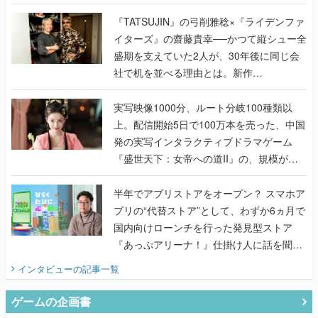
で作り込まれた理由を両ディレクターに聞
く
『TATSUJIN』の弓削雅稔×『ライデンファ
イターズ』の齋藤貴幸──かつて縦シュー全
盛期を支えていた2人が、30年後に同じ会
社で机を並べる理由とは。新作
『TATSUJIN EXTREME』で初タッグを組
んだレジェンド2人に訊く開発秘話
実写映像1000分、ルート分岐100種類以
上。配信開始5日で100万本を売った、中国
発の実写インタラクティブドラマゲーム
『盛世天下：女帝への道II』の、規模が違
うこだわりをプロデューサーに聞いた
半年でアプリストアをオープン？ スマホア
プリの“代替ストア”として、わずか6ヵ月で
国内向けローンチを行った発見型ストア
『あっぷアリーナ！』仕掛け人に話を聞い
てみた
インタビュー
の記事一覧
ゲームの企画書