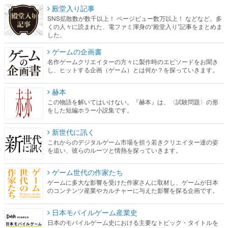
殿堂入り記事
SNS拡散数が数千以上！ ページビュー数万以上！ などなど。多
くの人々に読まれた、電ファミ渾身の“殿堂入り”記事をまとめま
した。
ゲームの企画書
名作ゲームクリエイターの方々に製作時のエピソードをお聞き
し、ヒットする企画（ゲーム）とは何か？を探っていきます。
赫本
この物語を解いてはいけない。『赫本』は、〈試験問題〉の形
をした短編ホラー小説集です。
新世代に訊く
これからのデジタルゲーム市場を担う若きクリエイター達の姿
を追い、彼らのルーツと情熱を探っていきます。
ゲーム世代の作家たち
ゲームに多大な影響を受けた作家さんに取材し、ゲームが日本
のコンテンツ産業やカルチャーに与えた影響を探る企画です。
日本モバイルゲーム産業史
日本のモバイルゲーム史における主要なトピック・タイトルを