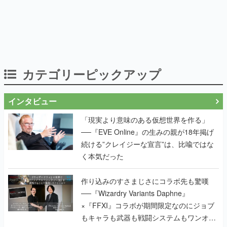
カテゴリーピックアップ
インタビュー
「現実より意味のある仮想世界を作る」
──『EVE Online』の生みの親が18年掲げ
続ける”クレイジーな宣言”は、比喩ではな
く本気だった
作り込みのすさまじさにコラボ先も驚嘆
──『Wizardry Variants Daphne』
×『FFXI』コラボが期間限定なのにジョブ
もキャラも武器も戦闘システムもワンオフ