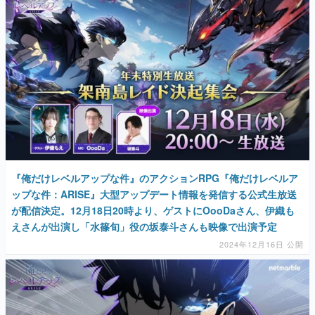
マンガ
女性向け
アプリレビュー
その他
電ファミニコゲーマーとは？
運営：株式会社マレ
『俺だけレベルアップな件』のアクションRPG『俺だけレベルア
ップな件：ARISE』大型アップデート情報を発信する公式生放送
が配信決定。12月18日20時より、ゲストにOooDaさん、伊織も
えさんが出演し「水篠旬」役の坂泰斗さんも映像で出演予定
2024年12月16日 公開