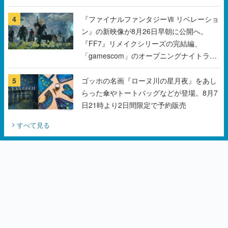
チェコのプロ野球選手から称賛の声
4
『ファイナルファンタジーⅦ リベレーショ
ン』の新映像が8月26日早朝に公開へ。
『FF7』リメイクシリーズの完結編、
「gamescom」のオープニングナイトライ
ブにてディレクターの浜口直樹氏が登壇す
る予定
5
ゴッホの名画『ローヌ川の星月夜』をあし
らった傘やトートバッグなどが登場。8月7
日21時より2日間限定で予約販売
すべて見る