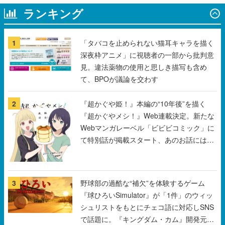
ランキング
1
「タバコを止められない猫耳キャラを描く
深夜枠アニメ」に視聴者の一部から批判意
見。違法薬物の使用と思しき描写も含め
て、BPOが議論を交わす
2
『超かぐや姫！』本編の“10年後”を描く
『超かぐやメシ！』Web連載決定。新たな
Webマンガレーベル「ビビビコミック」に
て特別話が掲載スタート、あのお話には…
まだ続きがある！
3
野球部の過酷な“補欠”を体験するゲーム
『球ひろいSimulator』が「1件」のウィッ
シュリストをもとにチェコ語に対応しSNS
で話題に。『キングダム・カム』開発元や