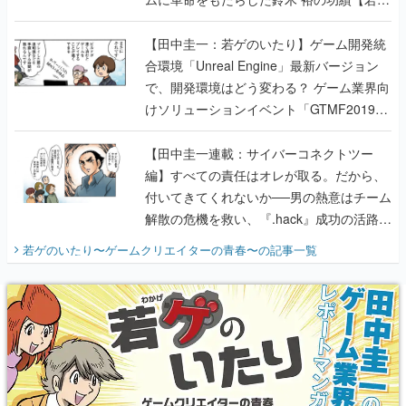
のいたり】
【田中圭一：若ゲのいたり】ゲーム開発統
合環境「Unreal Engine」最新バージョン
で、開発環境はどう変わる？ ゲーム業界向
けソリューションイベント「GTMF2019」
に行って、より理解を深めよう【PR】
【田中圭一連載：サイバーコネクトツー
編】すべての責任はオレが取る。だから、
付いてきてくれないか──男の熱意はチーム
解散の危機を救い、『.hack』成功の活路を
開く。業界の快男児・松山 洋に流れる血は
若ゲのいたり〜ゲームクリエイターの青春〜
の記事一覧
『少年ジャンプ』色だった【若ゲのいた
り】