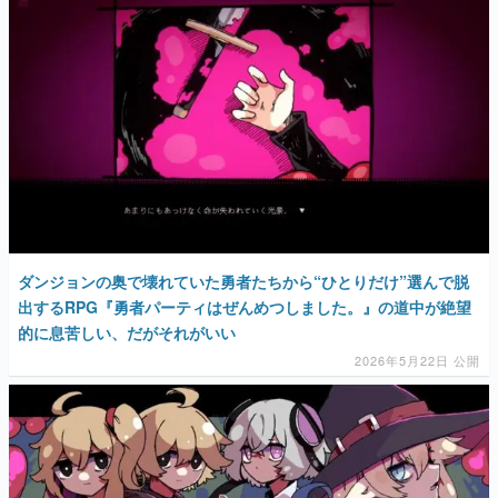
マンガ
女性向け
アプリレビュー
その他
電ファミニコゲーマーとは？
運営：株式会社マレ
ダンジョンの奥で壊れていた勇者たちから“ひとりだけ”選んで脱
出するRPG『勇者パーティはぜんめつしました。』の道中が絶望
的に息苦しい、だがそれがいい
2026年5月22日 公開