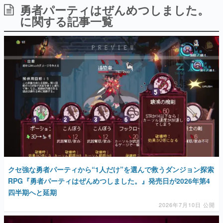
勇者パーティはぜんめつしました。
日本のコンテンツ産業やカルチャーに与えた影響を探る企
画です。
に関する記事一覧
日本モバイルゲーム産業史
日本のモバイルゲーム史における主要なトピック・タイト
ルを網羅するほか、開発者へのインタビューや識者による
解説を掲載。約20年の歴史が一望できる決定版！
若ゲのいたり〜ゲームクリエイターの青春〜
『うつヌケ』『ペンと箸』等で知られるマンガ家・田中圭
一先生によるゲーム業界レポートマンガです。
なんでゲームは面白い？
ゲーム開発者・hamatsu氏がゲームの魅力を画面や操作の
具体的な形から解き明かしていく、硬派で骨太な評論連載
です。
ゲームが変えた日本語
「経験値」「裏技」「ラスボス」… ゲームにまつわる言葉
の起源や用法の変遷を、コンピューター文化史研究家・タ
クセ強な勇者パーティから“1人だけ”を選んで救うダンジョン探索
イニーP氏が徹底調査。
RPG『勇者パーティはぜんめつしました。』発売日が2026年第4
四半期へと延期
カテゴリ
2026年7月10日 公開
特集記事