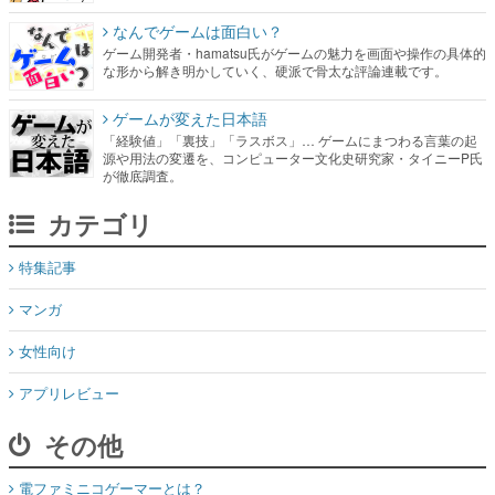
なんでゲームは面白い？
ゲーム開発者・hamatsu氏がゲームの魅力を画面や操作の具体的
な形から解き明かしていく、硬派で骨太な評論連載です。
ゲームが変えた日本語
「経験値」「裏技」「ラスボス」… ゲームにまつわる言葉の起
源や用法の変遷を、コンピューター文化史研究家・タイニーP氏
が徹底調査。
カテゴリ
特集記事
マンガ
女性向け
アプリレビュー
その他
電ファミニコゲーマーとは？