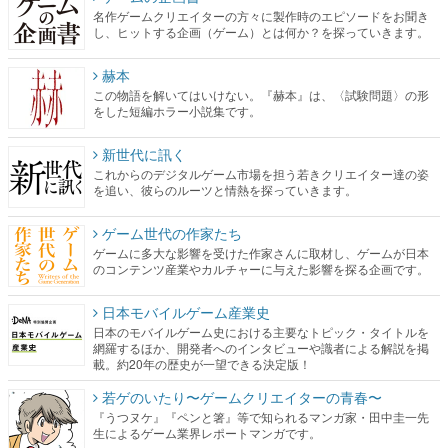
名作ゲームクリエイターの方々に製作時のエピソードをお聞き
し、ヒットする企画（ゲーム）とは何か？を探っていきます。
赫本
この物語を解いてはいけない。『赫本』は、〈試験問題〉の形
をした短編ホラー小説集です。
新世代に訊く
これからのデジタルゲーム市場を担う若きクリエイター達の姿
を追い、彼らのルーツと情熱を探っていきます。
ゲーム世代の作家たち
ゲームに多大な影響を受けた作家さんに取材し、ゲームが日本
のコンテンツ産業やカルチャーに与えた影響を探る企画です。
日本モバイルゲーム産業史
日本のモバイルゲーム史における主要なトピック・タイトルを
網羅するほか、開発者へのインタビューや識者による解説を掲
載。約20年の歴史が一望できる決定版！
若ゲのいたり〜ゲームクリエイターの青春〜
『うつヌケ』『ペンと箸』等で知られるマンガ家・田中圭一先
生によるゲーム業界レポートマンガです。