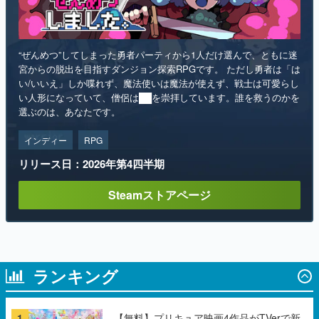
“ぜんめつ”してしまった勇者パーティから1人だけ選んで、ともに迷
宮からの脱出を目指すダンジョン探索RPGです。 ただし勇者は「は
い/いいえ」しか喋れず、魔法使いは魔法が使えず、戦士は可愛らし
い人形になっていて、僧侶は██を崇拝しています。誰を救うのかを
選ぶのは、あなたです。
インディー
RPG
リリース日：2026年第4四半期
Steamストアページ
ランキング
1
【無料】プリキュア映画4作品がTVerで新