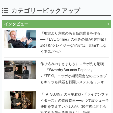
カテゴリーピックアップ
インタビュー
「現実より意味のある仮想世界を作る」
──『EVE Online』の生みの親が18年掲げ
続ける”クレイジーな宣言”は、比喩ではな
く本気だった
作り込みのすさまじさにコラボ先も驚嘆
──『Wizardry Variants Daphne』
×『FFXI』コラボが期間限定なのにジョブ
もキャラも武器も戦闘システムもワンオフ
で作り込まれた理由を両ディレクターに聞
く
『TATSUJIN』の弓削雅稔×『ライデンファ
イターズ』の齋藤貴幸──かつて縦シュー全
盛期を支えていた2人が、30年後に同じ会
社で机を並べる理由とは。新作