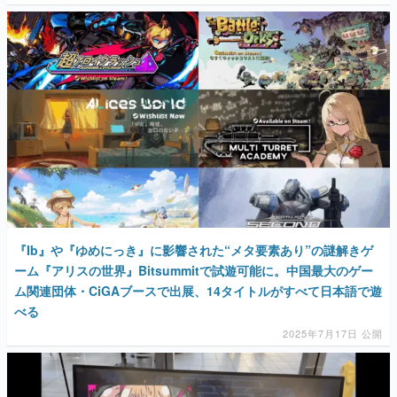
『Ib』や『ゆめにっき』に影響された“メタ要素あり”の謎解きゲ
ーム『アリスの世界』Bitsummitで試遊可能に。中国最大のゲー
ム関連団体・CiGAブースで出展、14タイトルがすべて日本語で遊
べる
2025年7月17日 公開