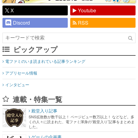
X
Youtube
Discord
RSS
ピックアップ
電ファミのいま読まれている記事ランキング
アプリセール情報
インタビュー
連載・特集一覧
殿堂入り記事
SNS拡散数が数千以上！ ページビュー数万以上！ などなど。多
くの人々に読まれた、電ファミ渾身の“殿堂入り”記事をまとめま
した。
ゲームの企画書