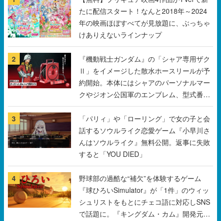
たに配信スタート！なんと2018年～2024
年の映画ほぼすべてが見放題に、ぶっちゃ
けありえないラインナップ
2
『機動戦士ガンダム』の「シャア専用ザク
Ⅱ」をイメージした散水ホースリールが予
約開始。本体にはシャアのパーソナルマー
クやジオン公国軍のエンブレム、型式番号
などを配置
3
「パリィ」や「ローリング」で女の子と会
話するソウルライク恋愛ゲーム『小早川さ
んはソウルライク』無料公開。返事に失敗
すると「YOU DIED」
4
野球部の過酷な“補欠”を体験するゲーム
『球ひろいSimulator』が「1件」のウィッ
シュリストをもとにチェコ語に対応しSNS
で話題に。『キングダム・カム』開発元や