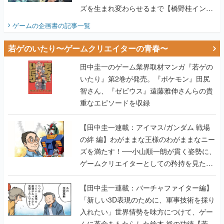
ズを生まれ変わらせるまで【橋野桂インタ
ビュー】
ゲームの企画書
の記事一覧
若ゲのいたり〜ゲームクリエイターの青春〜
田中圭一のゲーム業界取材マンガ『若ゲの
いたり』第2巻が発売。『ポケモン』田尻
智さん、『ゼビウス』遠藤雅伸さんらの貴
重なエピソードを収録
【田中圭一連載：アイマス/ガンダム 戦場
の絆 編】わがままな王様のわがままなニー
ズを満たす！──小山順一朗が貫く姿勢に、
ゲームクリエイターとしての矜持を見た
【若ゲのいたり最終回】
【田中圭一連載：バーチャファイター編】
「新しい3D表現のために、軍事技術を採り
入れたい」世界情勢を味方につけて、ゲー
ムに革命をもたらした鈴木 裕の功績【若ゲ