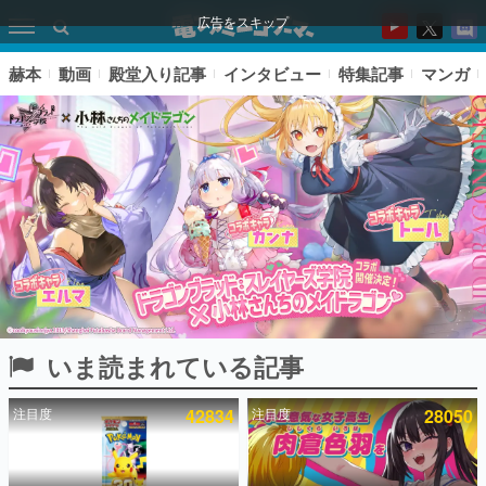
広告をスキップ
赫本
動画
殿堂入り記事
インタビュー
特集記事
マンガ
いま読まれている記事
ピックアップ
注目度
42834
注目度
28050
電ファミのいま読まれている記事ランキング
アプリセール情報