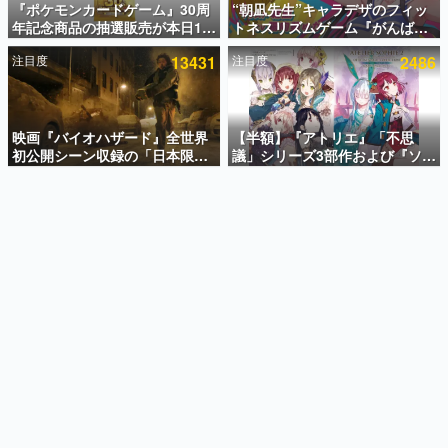
『ポケモンカードゲーム』30周
“朝凪先生”キャラデザのフィッ
年記念商品の抽選販売が本日12
トネスリズムゲーム『がんば
インタビュー
時より開始。拡張パック「30th
れ！チアリズム』Steamストア
注目度
13431
注目度
2486
CELEBRATION」のボックス
ページが公開。キャラクターの
連載・特集一覧
に、「プレミアムデッキセット
CVは陽向葵ゅかさん
エーフィ・ブラッキー」
殿堂入り記事
「FUTURISTIC BOX」の計3商
SNS拡散数が数千以上！ ページビュー数万以上！ などな
品
映画『バイオハザード』全世界
【半額】『アトリエ』「不思
ど。多くの人々に読まれた、電ファミ渾身の“殿堂入り”記
初公開シーン収録の「日本限
議」シリーズ3部作および『ソフ
事をまとめました。
定」予告映像が解禁。バイオの
ィーのアトリエ2』公式画集の
日（8月10日）にあわせて、
Kindle版が50%オフとなるセー
ゲームの企画書
「ラクーンシティ総合病院」へ
ルが開催中。各作品の設定画や
名作ゲームクリエイターの方々に製作時のエピソードをお
聞きし、ヒットする企画（ゲーム）とは何か？を探ってい
行く配達人の姿が披露
美麗なイラストの数々をふんだ
きます。
んに収録
赫本
この物語を解いてはいけない。『赫本』は、〈試験問題〉
の形をした短編ホラー小説集です。
新世代に訊く
これからのデジタルゲーム市場を担う若きクリエイター達
の姿を追い、彼らのルーツと情熱を探っていきます。
ゲーム世代の作家たち
ゲームに多大な影響を受けた作家さんに取材し、ゲームが