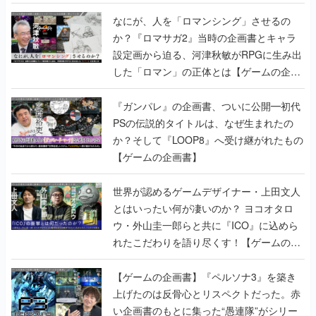
書】
なにが、人を「ロマンシング」させるの
か？『ロマサガ2』当時の企画書とキャラ
設定画から迫る、河津秋敏がRPGに生み出
した「ロマン」の正体とは【ゲームの企画
書】
『ガンパレ』の企画書、ついに公開━初代
PSの伝説的タイトルは、なぜ生まれたの
か？そして『LOOP8』へ受け継がれたもの
【ゲームの企画書】
世界が認めるゲームデザイナー・上田文人
とはいったい何が凄いのか？ ヨコオタロ
ウ・外山圭一郎らと共に『ICO』に込めら
れたこだわりを語り尽くす！【ゲームの企
画書】
【ゲームの企画書】『ペルソナ3』を築き
上げたのは反骨心とリスペクトだった。赤
い企画書のもとに集った“愚連隊”がシリー