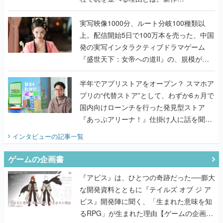
『TATSUJIN EXTREME』で初タッグを組
んだレジェンド2人に訊く開発秘話
実写映像1000分、ルート分岐100種類以
上。配信開始5日で100万本を売った、中国
発の実写インタラクティブドラマゲーム
『盛世天下：女帝への道II』の、規模が違
うこだわりをプロデューサーに聞いた
半年でアプリストアをオープン？ スマホア
プリの“代替ストア”として、わずか6ヵ月で
国内向けローンチを行った発見型ストア
『あっぷアリーナ！』仕掛け人に話を聞い
てみた
インタビュー
の記事一覧
ゲームの企画書
『アビス』は、ひとつの奇跡だった──膨大
な開発資料とともに『テイルズ オブ ジ ア
ビス』開発陣に聞く、「生まれた意味を知
るRPG」が生まれた理由【ゲームの企画