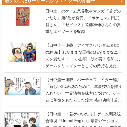
若ゲのいたり〜ゲームクリエイターの青春〜
田中圭一のゲーム業界取材マンガ『若ゲの
いたり』第2巻が発売。『ポケモン』田尻
智さん、『ゼビウス』遠藤雅伸さんらの貴
重なエピソードを収録
【田中圭一連載：アイマス/ガンダム 戦場
の絆 編】わがままな王様のわがままなニー
ズを満たす！──小山順一朗が貫く姿勢に、
ゲームクリエイターとしての矜持を見た
【若ゲのいたり最終回】
【田中圭一連載：バーチャファイター編】
「新しい3D表現のために、軍事技術を採り
入れたい」世界情勢を味方につけて、ゲー
ムに革命をもたらした鈴木 裕の功績【若ゲ
のいたり】
【田中圭一：若ゲのいたり】ゲーム開発統
合環境「Unreal Engine」最新バージョン