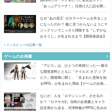
『あっぷアリーナ！』仕掛け人に話を聞い
てみた
なぜ “あの花王” がホラーゲームを作ること
になったのか？ 敵に見つからないようにマ
ジックリンでこっそり掃除する『しずかな
おそうじ』が生まれるまで【開発座談会】
インタビュー
の記事一覧
ゲームの企画書
『アビス』は、ひとつの奇跡だった──膨大
な開発資料とともに『テイルズ オブ ジ ア
ビス』開発陣に聞く、「生まれた意味を知
るRPG」が生まれた理由【ゲームの企画
書】
なにが、人を「ロマンシング」させるの
か？『ロマサガ2』当時の企画書とキャラ
設定画から迫る、河津秋敏がRPGに生み出