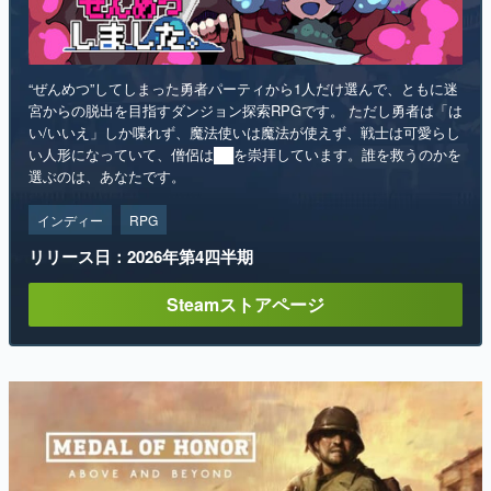
“ぜんめつ”してしまった勇者パーティから1人だけ選んで、ともに迷
宮からの脱出を目指すダンジョン探索RPGです。 ただし勇者は「は
い/いいえ」しか喋れず、魔法使いは魔法が使えず、戦士は可愛らし
い人形になっていて、僧侶は██を崇拝しています。誰を救うのかを
選ぶのは、あなたです。
インディー
RPG
リリース日：2026年第4四半期
Steamストアページ