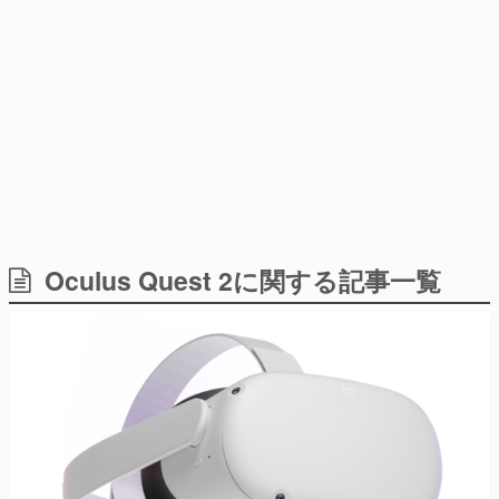
日本のコンテンツ産業やカルチャーに与えた影響を探る企
画です。
日本モバイルゲーム産業史
日本のモバイルゲーム史における主要なトピック・タイト
ルを網羅するほか、開発者へのインタビューや識者による
解説を掲載。約20年の歴史が一望できる決定版！
若ゲのいたり〜ゲームクリエイターの青春〜
『うつヌケ』『ペンと箸』等で知られるマンガ家・田中圭
一先生によるゲーム業界レポートマンガです。
なんでゲームは面白い？
ゲーム開発者・hamatsu氏がゲームの魅力を画面や操作の
Oculus Quest 2に関する記事一覧
具体的な形から解き明かしていく、硬派で骨太な評論連載
です。
ゲームが変えた日本語
「経験値」「裏技」「ラスボス」… ゲームにまつわる言葉
の起源や用法の変遷を、コンピューター文化史研究家・タ
イニーP氏が徹底調査。
カテゴリ
特集記事