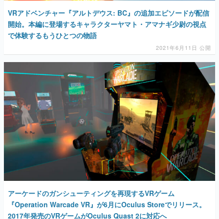
VRアドベンチャー『アルトデウス: BC』の追加エピソードが配信
開始。本編に登場するキャラクターヤマト・アマナギ少尉の視点
で体験するもうひとつの物語
2021年6月11日 公開
アーケードのガンシューティングを再現するVRゲーム
『Operation Warcade VR』が6月にOculus Storeでリリース。
2017年発売のVRゲームがOculus Quast 2に対応へ