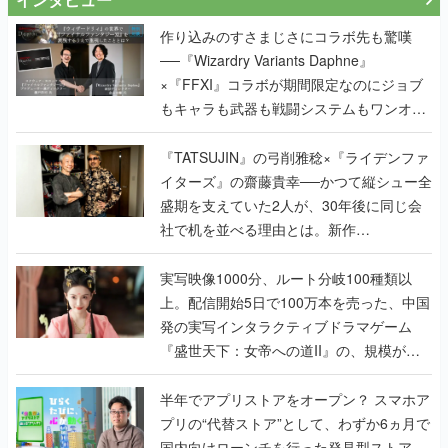
作り込みのすさまじさにコラボ先も驚嘆
──『Wizardry Variants Daphne』
×『FFXI』コラボが期間限定なのにジョブ
もキャラも武器も戦闘システムもワンオフ
で作り込まれた理由を両ディレクターに聞
く
『TATSUJIN』の弓削雅稔×『ライデンファ
イターズ』の齋藤貴幸──かつて縦シュー全
盛期を支えていた2人が、30年後に同じ会
社で机を並べる理由とは。新作
『TATSUJIN EXTREME』で初タッグを組
んだレジェンド2人に訊く開発秘話
実写映像1000分、ルート分岐100種類以
上。配信開始5日で100万本を売った、中国
発の実写インタラクティブドラマゲーム
『盛世天下：女帝への道II』の、規模が違
うこだわりをプロデューサーに聞いた
半年でアプリストアをオープン？ スマホア
プリの“代替ストア”として、わずか6ヵ月で
国内向けローンチを行った発見型ストア