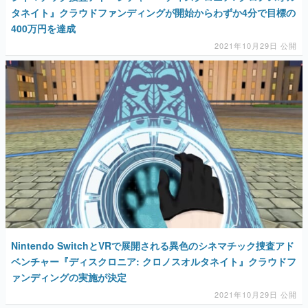
タネイト』クラウドファンディングが開始からわずか4分で目標の
400万円を達成
2021年10月29日 公開
Nintendo SwitchとVRで展開される異色のシネマチック捜査アド
ベンチャー『ディスクロニア: クロノスオルタネイト』クラウドフ
ァンディングの実施が決定
2021年10月29日 公開