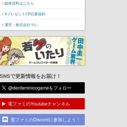
媒体資料はこちら
XプレゼントCP応募規約
運営：株式会社マレ
SNSで更新情報をお届け！
@denfaminicogameをフォロー
電ファミのYoutubeチャンネル
電ファミのDiscordに参加しよう！