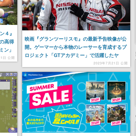
ミン４』
映画『グランツーリスモ』の最新予告映像が公
」の高得
開。ゲーマーから本物のレーサーを育成するプ
ミン」
ロジェクト「GTアカデミー」で活躍したヤ
21日 公開
ン・マーデンボロー選手の実話を描く期待作
2023年7月21日 公開