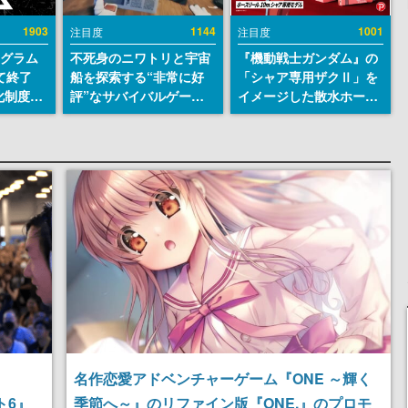
1903
1144
1001
注目度
注目度
ログラム
不死身のニワトリと宇宙
『機動戦士ガンダム』の
て終了
船を探索する“非常に好
「シャア専用ザクⅡ」を
化制度
評”なサバイバルゲーム
イメージした散水ホース
ent
『Breathedge』が無料
リールが予約開始。本体
ram」を
で配布中。入手できる期
にはシャアのパーソナル
間は8月10日まで
マークやジオン公国軍の
エンブレム、型式番号な
どを配置
名作恋愛アドベンチャーゲーム『ONE ～輝く
スト6』
季節へ～』のリファイン版『ONE.』のプロモ