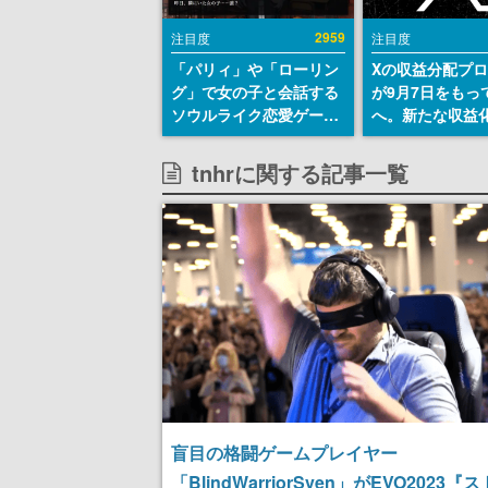
2959
注目度
注目度
「パリィ」や「ローリン
Xの収益分配プ
グ」で女の子と会話する
が9月7日をもっ
ソウルライク恋愛ゲーム
へ。新たな収益
『小早川さんはソウルラ
「Original Cont
イク』無料公開。返事に
Rewards Prog
tnhrに関する記事一覧
失敗すると「YOU
発表
DIED」
盲目の格闘ゲームプレイヤー
「BlindWarriorSven」がEVO2023『