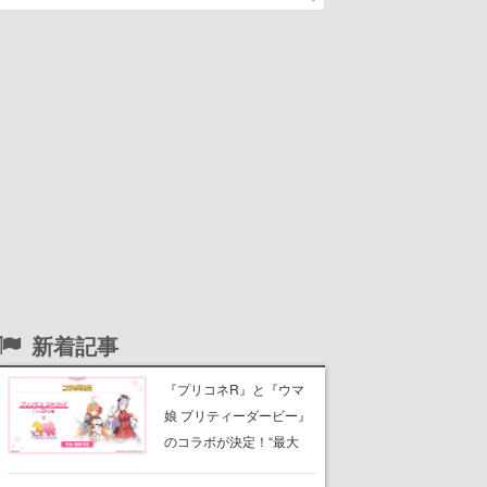
新着記事
『プリコネR』と『ウマ
娘 プリティーダービー』
のコラボが決定！“最大
170連無料”の8.5周年キャ