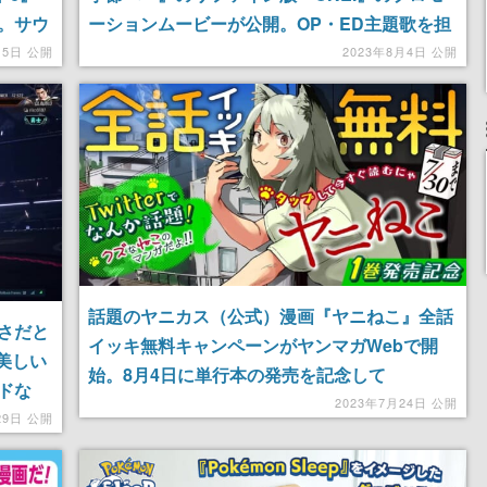
。サウ
ーションムービーが公開。OP・ED主題歌を担
モンド
当するのはfhána
月5日 公開
2023年8月4日 公開
話題のヤニカス（公式）漫画『ヤニねこ』全話
さだと
イッキ無料キャンペーンがヤンマガWebで開
美しい
始。8月4日に単行本の発売を記念して
ドな
2023年7月24日 公開
しなく
29日 公開