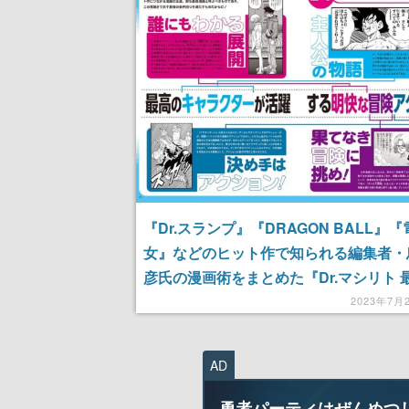
『Dr.スランプ』『DRAGON BALL』
女』などのヒット作で知られる編集者・
彦氏の漫画術をまとめた『Dr.マシリト 
画術』が本日7月21日より発売
2023年7月
AD
勇者パーティはぜんめつ