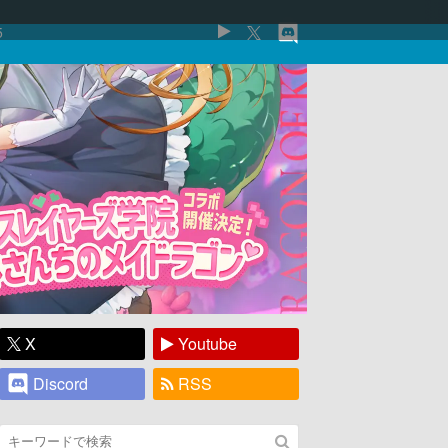
5
X
Youtube
Discord
RSS