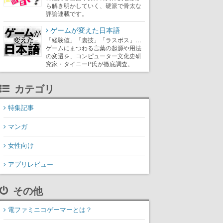
ら解き明かしていく、硬派で骨太な
評論連載です。
ゲームが変えた日本語
「経験値」「裏技」「ラスボス」…
ゲームにまつわる言葉の起源や用法
の変遷を、コンピューター文化史研
究家・タイニーP氏が徹底調査。
カテゴリ
特集記事
マンガ
女性向け
アプリレビュー
その他
電ファミニコゲーマーとは？