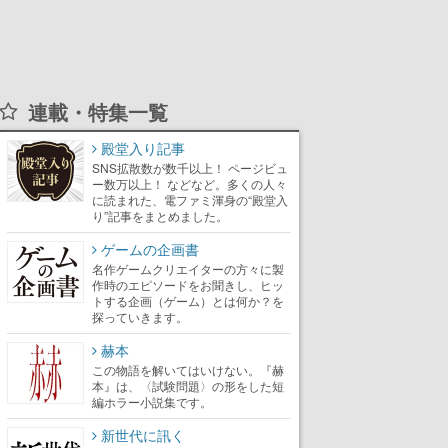
連載・特集一覧
殿堂入り記事
SNS拡散数が数千以上！ ページビュ
ー数万以上！ などなど。多くの人々
に読まれた、電ファミ渾身の“殿堂入
り”記事をまとめました。
ゲームの企画書
名作ゲームクリエイターの方々に製
作時のエピソードをお聞きし、ヒッ
トする企画（ゲーム）とは何か？を
探っていきます。
赫本
この物語を解いてはいけない。『赫
本』は、〈試験問題〉の形をした短
編ホラー小説集です。
新世代に訊く