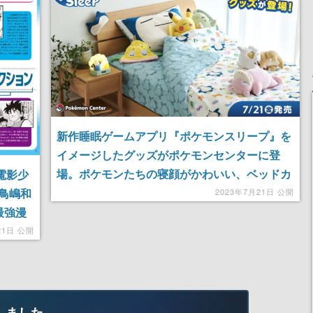
新作睡眠ゲームアプリ『ポケモンスリープ』を
イメージしたグッズがポケモンセンターに登
場。ポケモンたちの寝顔がかわいい、ベッドカ
『電影少
バー3点セットなどがラインナップ
鳥嶋和
2023年7月21日 公開
最強漫
21日 公開
しました。