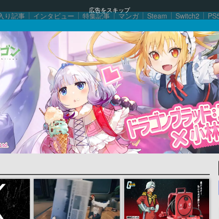
広告をスキップ
入り記事
インタビュー
特集記事
マンガ
Steam
Switch2
PS