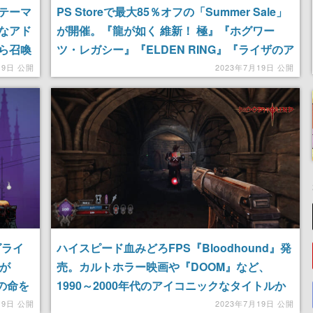
テーマ
PS Storeで最大85％オフの「Summer Sale」
なアド
が開催。『龍が如く 維新！ 極』『ホグワー
ら召喚
ツ・レガシー』『ELDEN RING』『ライザのア
トリエ３』といった名作がラインナップ
19日 公開
2023年7月19日 公開
グライ
ハイスピード血みどろFPS『Bloodhound』発
』が
売。カルトホラー映画や『DOOM』など、
遠の命を
1990～2000年代のアイコニックなタイトルか
クショ
ら影響を受けた作品
19日 公開
2023年7月19日 公開