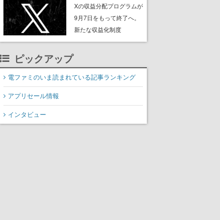
ンペーンなども発表
Xの収益分配プログラムが
9月7日をもって終了へ。
新たな収益化制度
「Original Content
Rewards Program」を発
ピックアップ
表
電ファミのいま読まれている記事ランキング
アプリセール情報
インタビュー