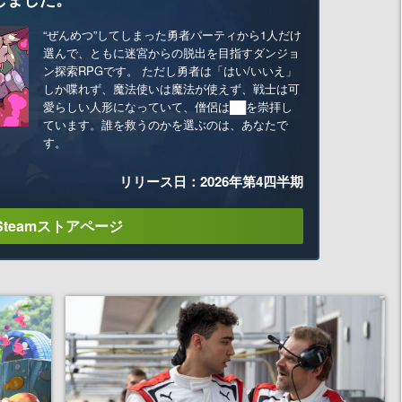
“ぜんめつ”してしまった勇者パーティから1人だけ
選んで、ともに迷宮からの脱出を目指すダンジョ
ン探索RPGです。 ただし勇者は「はい/いいえ」
しか喋れず、魔法使いは魔法が使えず、戦士は可
愛らしい人形になっていて、僧侶は██を崇拝し
ています。誰を救うのかを選ぶのは、あなたで
す。
リリース日：2026年第4四半期
Steamストアページ