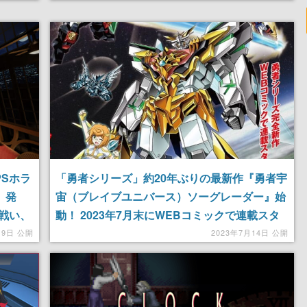
Sホラ
「勇者シリーズ」約20年ぶりの最新作『勇者宇
d』発
宙（ブレイブユニバース）ソーグレーダー』始
戦い、
動！ 2023年7月末にWEBコミックで連載スタ
暴く
ート
19日 公開
2023年7月14日 公開