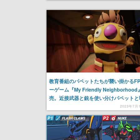
ンに注目
教育番組のパペットたちが襲い掛かるFP
ーゲーム『My Friendly Neighborhoo
売。近接武器と銃を使い分けパペットと
マップのパズルを解きながら番組の謎を
2023年7月