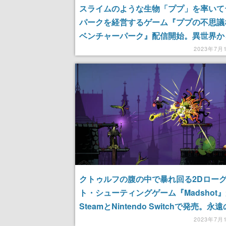
スライムのような生物「ププ」を率いて
パークを経営するゲーム『ププの不思議
ベンチャーパーク』配信開始。異世界か
された勇者を楽しませるパークを作ろう
2023年7月
クトゥルフの腹の中で暴れ回る2Dロー
ト・シューティングゲーム『Madshot
SteamとNintendo Switchで発売。永
求める主人公のハイスピードで派手なア
2023年7月