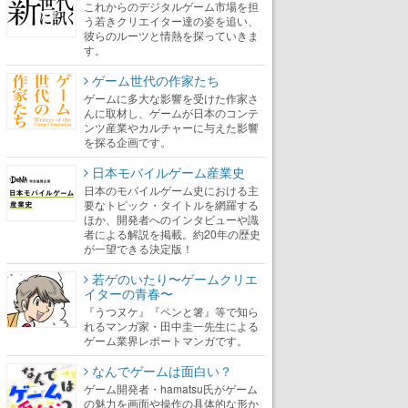
これからのデジタルゲーム市場を担
う若きクリエイター達の姿を追い、
彼らのルーツと情熱を探っていきま
す。
ゲーム世代の作家たち
ゲームに多大な影響を受けた作家さ
んに取材し、ゲームが日本のコンテ
ンツ産業やカルチャーに与えた影響
を探る企画です。
日本モバイルゲーム産業史
日本のモバイルゲーム史における主
要なトピック・タイトルを網羅する
ほか、開発者へのインタビューや識
者による解説を掲載。約20年の歴史
が一望できる決定版！
若ゲのいたり〜ゲームクリエ
イターの青春〜
『うつヌケ』『ペンと箸』等で知ら
れるマンガ家・田中圭一先生による
ゲーム業界レポートマンガです。
なんでゲームは面白い？
ゲーム開発者・hamatsu氏がゲーム
の魅力を画面や操作の具体的な形か