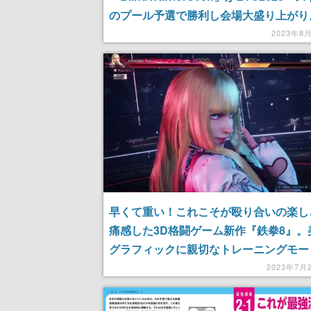
のプール予選で勝利し会場大盛り上がり
ンドアクセシビリティ機能を利用しエド
2023年8
本田が対空とコンボを華麗に決める
早くて重い！これこそが殴り合いの楽し
痛感した3D格闘ゲーム新作『鉄拳8』。
グラフィックに親切なトレーニングモー
ど、進化した格闘ゲームの歴史をお見逃
2023年7月