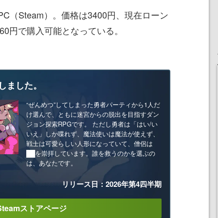
（Steam）。価格は3400円、現在ローン
060円で購入可能となっている。
しました。
“ぜんめつ”してしまった勇者パーティから1人だ
け選んで、ともに迷宮からの脱出を目指すダン
ジョン探索RPGです。 ただし勇者は「はい/い
いえ」しか喋れず、魔法使いは魔法が使えず、
戦士は可愛らしい人形になっていて、僧侶は
██を崇拝しています。誰を救うのかを選ぶの
は、あなたです。
リリース日：2026年第4四半期
Steamストアページ