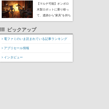
や大きな貝も
【マルチ可能】オンボロ
木製ロボットに乗り移っ
て、遺跡から“家具”を持ち
帰るホラーアクションゲ
ーム『GRAIN ROT』が本
ピックアップ
日8月8日Steamにて発
売。迫る“腐敗”から逃げ延
電ファミのいま読まれている記事ランキング
び、持ち帰った家具で基
アプリセール情報
地を再建
インタビュー