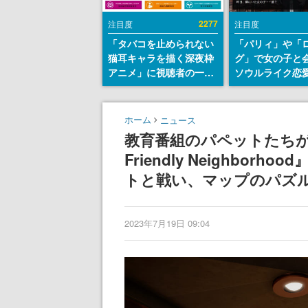
2277
注目度
注目度
「タバコを止められない
「パリィ」や「
猫耳キャラを描く深夜枠
グ」で女の子と
アニメ」に視聴者の一部
ソウルライク恋
から批判意見。違法薬物
『小早川さんは
の使用と思しき描写も含
イク』無料公開
めて、BPOが議論を交わ
失敗すると「YO
ホーム
ニュース
す
DIED」
教育番組のパペットたちが
Friendly Neighbo
トと戦い、マップのパズ
2023年7月19日 09:04