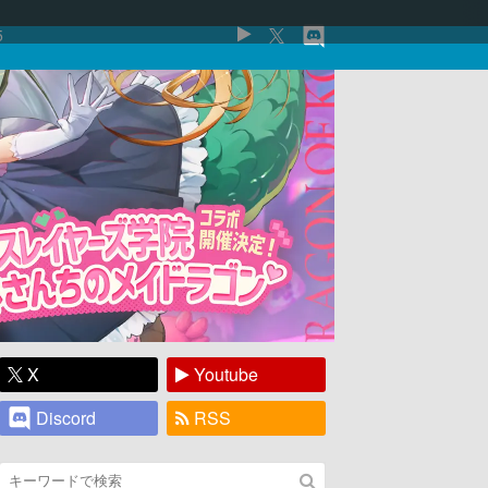
5
X
Youtube
Discord
RSS