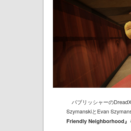
パブリッシャーのDread
SzymanskiとEvan Sz
Friendly Neighborhood』