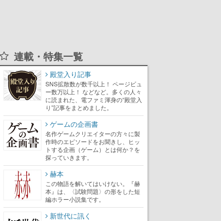
連載・特集一覧
殿堂入り記事
SNS拡散数が数千以上！ ページビュ
ー数万以上！ などなど。多くの人々
に読まれた、電ファミ渾身の“殿堂入
り”記事をまとめました。
ゲームの企画書
名作ゲームクリエイターの方々に製
作時のエピソードをお聞きし、ヒッ
トする企画（ゲーム）とは何か？を
探っていきます。
赫本
この物語を解いてはいけない。『赫
本』は、〈試験問題〉の形をした短
編ホラー小説集です。
新世代に訊く