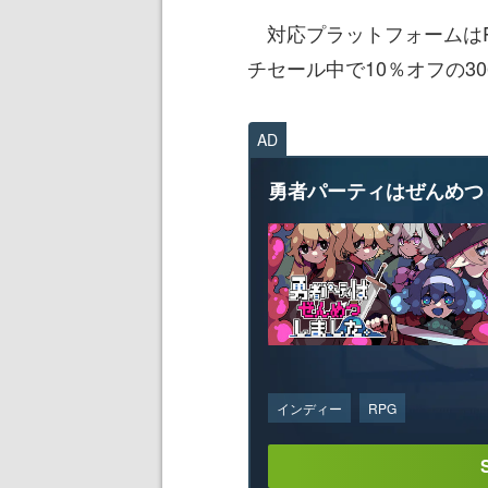
対応プラットフォームはPC
チセール中で10％オフの3
AD
勇者パーティはぜんめつ
インディー
RPG