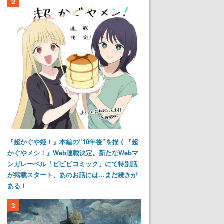
2
『超かぐや姫！』本編の“10年後”を描く『超
かぐやメシ！』Web連載決定。新たなWebマ
ンガレーベル「ビビビコミック」にて特別話
が掲載スタート、あのお話には…まだ続きが
ある！
3