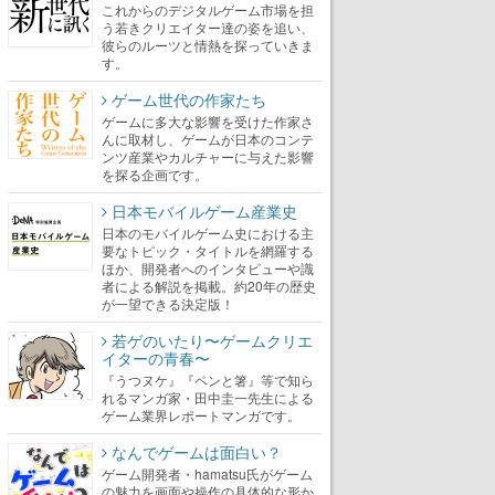
これからのデジタルゲーム市場を担
う若きクリエイター達の姿を追い、
彼らのルーツと情熱を探っていきま
す。
ゲーム世代の作家たち
ゲームに多大な影響を受けた作家さ
んに取材し、ゲームが日本のコンテ
ンツ産業やカルチャーに与えた影響
を探る企画です。
日本モバイルゲーム産業史
日本のモバイルゲーム史における主
要なトピック・タイトルを網羅する
ほか、開発者へのインタビューや識
者による解説を掲載。約20年の歴史
が一望できる決定版！
若ゲのいたり〜ゲームクリエ
イターの青春〜
『うつヌケ』『ペンと箸』等で知ら
れるマンガ家・田中圭一先生による
ゲーム業界レポートマンガです。
なんでゲームは面白い？
ゲーム開発者・hamatsu氏がゲーム
の魅力を画面や操作の具体的な形か