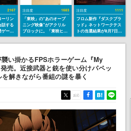
2167
1683
1111
注目度
注目度
ローリン
「東映」の“あのオープ
フロム新作『ダスクブラ
会話する
ニング映像”がアクリル
ッド』ネットワークテス
愛ゲーム
ブロックに。「東映ヒス
トの当選結果が8月7日22
ソウルラ
トリカル グッズコレクシ
時に発表。応募サイトの
。返事に
ョン」が8月下旬より発
マイページから確認可
U
売
能、テスト実施は8月21
日～24日
襲い掛かるFPSホラーゲーム『My
rhood』発売。近接武器と銃を使い分けパペッ
ルを解きながら番組の謎を暴く
反応