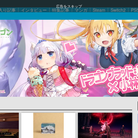
広告をスキップ
入り記事
インタビュー
特集記事
マンガ
Steam
Switch2
PS