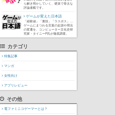
ら解き明かしていく、硬派で骨太な
評論連載です。
ゲームが変えた日本語
「経験値」「裏技」「ラスボス」…
ゲームにまつわる言葉の起源や用法
の変遷を、コンピューター文化史研
究家・タイニーP氏が徹底調査。
カテゴリ
特集記事
マンガ
女性向け
アプリレビュー
その他
電ファミニコゲーマーとは？