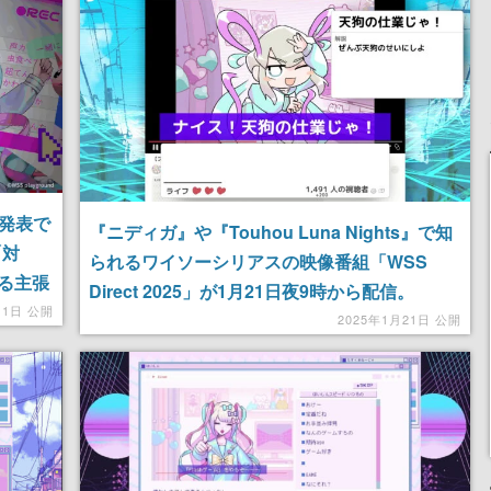
化発表で
『ニディガ』や『Touhou Luna Nights』で知
「対
られるワイソーシリアスの映像番組「WSS
る主張
Direct 2025」が1月21日夜9時から配信。
11日 公開
「WSS playground」レーベル作品を最大6割
2025年1月21日 公開
引きでお得に買えるセールも開催中