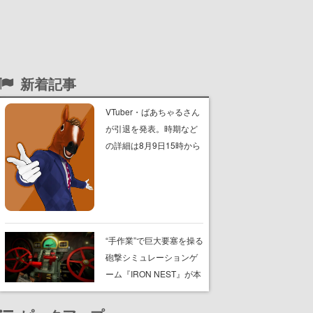
新着記事
VTuber・ばあちゃるさん
が引退を発表。時期など
の詳細は8月9日15時から
の配信で説明
“手作業”で巨大要塞を操る
砲撃シミュレーションゲ
ーム『IRON NEST』が本
日8月7日Steamにてリリ
ース。弾道計算から砲弾