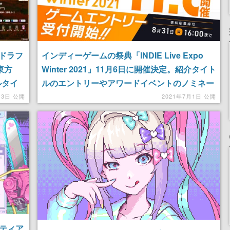
ドラフ
インディーゲームの祭典「INDIE Live Expo
東方
Winter 2021」11月6日に開催決定。紹介タイト
ルタイ
ルのエントリーやアワードイベントのノミネー
ト投票を受付中
13日 公開
2021年7月1日 公開
リティア