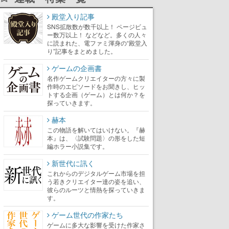
殿堂入り記事
SNS拡散数が数千以上！ ページビュ
ー数万以上！ などなど。多くの人々
に読まれた、電ファミ渾身の“殿堂入
り”記事をまとめました。
ゲームの企画書
名作ゲームクリエイターの方々に製
作時のエピソードをお聞きし、ヒッ
トする企画（ゲーム）とは何か？を
探っていきます。
赫本
この物語を解いてはいけない。『赫
本』は、〈試験問題〉の形をした短
編ホラー小説集です。
新世代に訊く
これからのデジタルゲーム市場を担
う若きクリエイター達の姿を追い、
彼らのルーツと情熱を探っていきま
す。
ゲーム世代の作家たち
ゲームに多大な影響を受けた作家さ