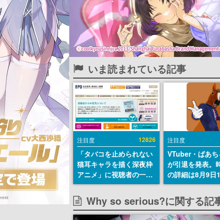
いま読まれている記事
12826
注目度
注目度
「タバコを止められない
VTuber・ばあ
猫耳キャラを描く深夜枠
が引退を発表。
アニメ」に視聴者の一部
の詳細は8月9日
から批判意見。違法薬物
の配信で説明
の使用と思しき描写も含
Why so serious?に関する
めて、BPOが議論を交わ
す