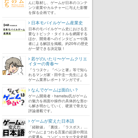
んに取材し、ゲームが日本のコンテ
ンツ産業やカルチャーに与えた影響
を探る企画です。
日本モバイルゲーム産業史
日本のモバイルゲーム史における主
要なトピック・タイトルを網羅する
ほか、開発者へのインタビューや識
者による解説を掲載。約20年の歴史
が一望できる決定版！
若ゲのいたり〜ゲームクリエ
イターの青春〜
『うつヌケ』『ペンと箸』等で知ら
れるマンガ家・田中圭一先生による
ゲーム業界レポートマンガです。
なんでゲームは面白い？
ゲーム開発者・hamatsu氏がゲーム
の魅力を画面や操作の具体的な形か
ら解き明かしていく、硬派で骨太な
評論連載です。
ゲームが変えた日本語
「経験値」「裏技」「ラスボス」…
ゲームにまつわる言葉の起源や用法
の変遷を、コンピューター文化史研