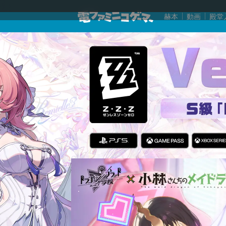
赫本
動画
殿堂