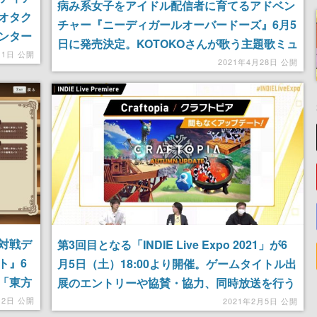
病み系女子をアイドル配信者に育てるアドベン
オタク
チャー『ニーディガールオーバードーズ』6月5
ンター
日に発売決定。KOTOKOさんが歌う主題歌ミュ
ドベン
月1日 公開
ージックビデオも公開
2021年4月28日 公開
対戦デ
第3回目となる「INDIE Live Expo 2021」が6
ト』6
月5日（土）18:00より開催。ゲームタイトル出
「東方
展のエントリーや協賛・協力、同時放送を行う
企業・個人を募集中
12日 公開
2021年2月5日 公開