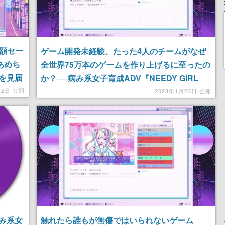
半額セー
ゲーム開発未経験、たった4人のチームがなぜ
あめち
全世界75万本のゲームを作り上げるに至ったの
を見届
か？──病み系女子育成ADV『NEEDY GIRL
OVERDOSE』のはじまりからおわりまで。
月2日 公開
2023年1月23日 公開
み系女
触れたら誰もが無傷ではいられないゲーム