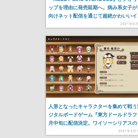
ップを理由に発売延期へ。病み系女子が
向けネット配信を通じて超絶かわいいイ
ネットエンジェルを目指す育成・生活ア
2021年6
チャーゲーム
人形となったキャラクターを集めて戦う
ジタルボードゲーム『東方ドールドラフ
月中旬に配信決定。ワイソーシリアスの
Project」関連作品情報も発表
2021年4月