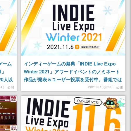
ゲーム
インディーゲームの祭典「INDIE Live Expo
21」
Winter 2021」アワードイベントのノミネート
20人以
作品が発表＆ユーザー投票を受付中。番組では
過去最多の500タイトル以上を紹介する予定
月4日 公開
2021年10月22日 公開