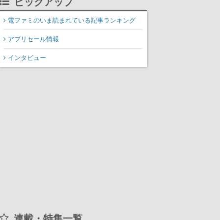
ピックアップ
装填、砲塔旋回までワン
オペでこなし、強烈な一
電ファミのいま読まれている記事ランキング
撃をブチかませるロマン
アプリセール情報
ある作品
インタビュー
連載・特集一覧