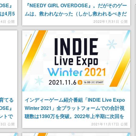
OSE』
『NEEDY GIRL OVERDOSE』。だがそのゲー
は4月5
ムは、救われなかった（しかし救われるべきだ
った）心の古傷を救うのかもしれない
月4日 公開
2022年1月31日 公開
育てる
インディーゲーム紹介番組「INDIE Live Expo
OSE』
Winter 2021」全プラットフォームでの合計視
ウントで
聴数は1390万を突破。2022年上半期に次回を
放送する予定も明らかに
13日 公開
2021年11月17日 公開