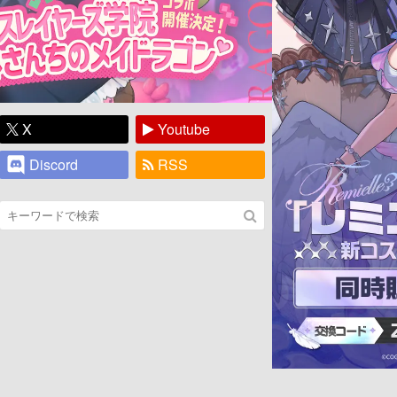
X
Youtube
Discord
RSS