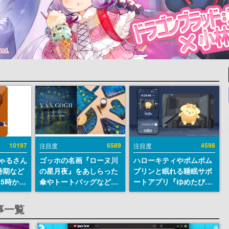
10197
6589
4598
注目度
注目度
ちゃるさん
ゴッホの名画『ローヌ川
ハローキティやポムポム
時期など
の星月夜』をあしらった
プリンと眠れる睡眠サポ
15時から
傘やトートバッグなどが
ートアプリ『ゆめたび』
登場。8月7日21時より2
が配信中。キャラごとの
日間限定で予約販売
ASMRや目覚ましアラー
記事一覧
ムも搭載