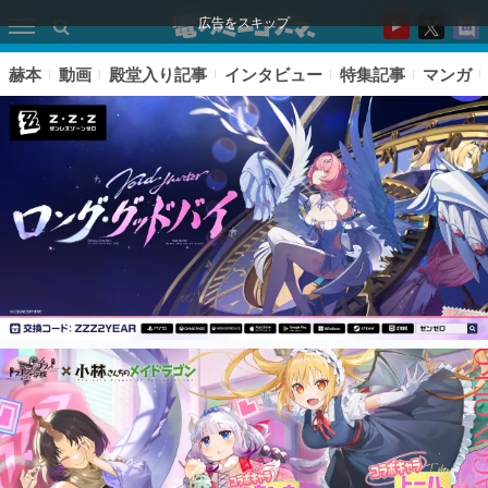
広告をスキップ
赫本
動画
殿堂入り記事
インタビュー
特集記事
マンガ
ピックアップ
電ファミのいま読まれている記事ランキング
アプリセール情報