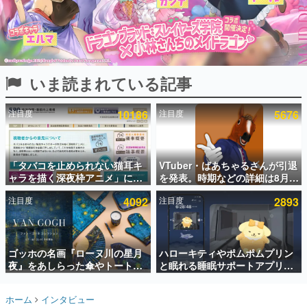
インタビュー
連載・特集一覧
殿堂入り記事
いま読まれている記事
SNS拡散数が数千以上！ ページビュー数万以上！ などな
ど。多くの人々に読まれた、電ファミ渾身の“殿堂入り”記
事をまとめました。
注目度
10186
注目度
5676
ゲームの企画書
名作ゲームクリエイターの方々に製作時のエピソードをお
聞きし、ヒットする企画（ゲーム）とは何か？を探ってい
「タバコを止められない猫耳キ
VTuber・ばあちゃるさんが引退
きます。
ャラを描く深夜枠アニメ」に視
を発表。時期などの詳細は8月9
赫本
聴者の一部から批判意見。違法
日15時からの配信で説明
この物語を解いてはいけない。『赫本』は、〈試験問題〉
注目度
4092
注目度
2893
薬物の使用と思しき描写も含め
の形をした短編ホラー小説集です。
て、BPOが議論を交わす
新世代に訊く
ゴッホの名画『ローヌ川の星月
ハローキティやポムポムプリン
これからのデジタルゲーム市場を担う若きクリエイター達
の姿を追い、彼らのルーツと情熱を探っていきます。
夜』をあしらった傘やトートバ
と眠れる睡眠サポートアプリ
ッグなどが登場。8月7日21時よ
『ゆめたび』が配信中。キャラ
り2日間限定で予約販売
ごとのASMRや目覚ましアラー
ゲーム世代の作家たち
ホーム
インタビュー
ムも搭載
ゲームに多大な影響を受けた作家さんに取材し、ゲームが