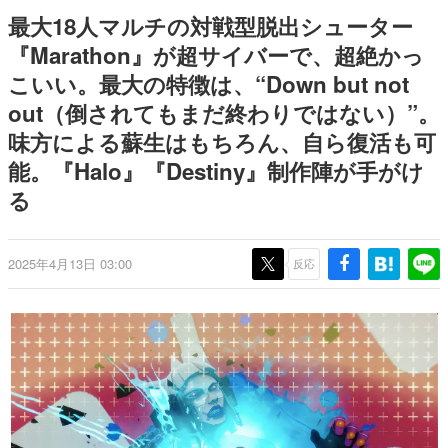
日本のコンテンツ産業やカルチャーに与えた影響を探る企
最大18人マルチの対戦型脱出シューター
画です。
『Marathon』が超サイバーで、超絶かっ
日本モバイルゲーム産業史
こいい。最大の特徴は、“Down but not
日本のモバイルゲーム史における主要なトピック・タイト
ルを網羅するほか、開発者へのインタビューや識者による
out（倒されてもまだ終わりではない）”。
解説を掲載。約20年の歴史が一望できる決定版！
味方による蘇生はもちろん、自ら復活も可
若ゲのいたり〜ゲームクリエイターの青春〜
『うつヌケ』『ペンと箸』等で知られるマンガ家・田中圭
能。『Halo』『Destiny』制作陣が手がけ
一先生によるゲーム業界レポートマンガです。
る
なんでゲームは面白い？
ゲーム開発者・hamatsu氏がゲームの魅力を画面や操作の
具体的な形から解き明かしていく、硬派で骨太な評論連載
2025年4月13日 03:00
反応
です。
ゲームが変えた日本語
「経験値」「裏技」「ラスボス」… ゲームにまつわる言葉
の起源や用法の変遷を、コンピューター文化史研究家・タ
イニーP氏が徹底調査。
カテゴリ
特集記事