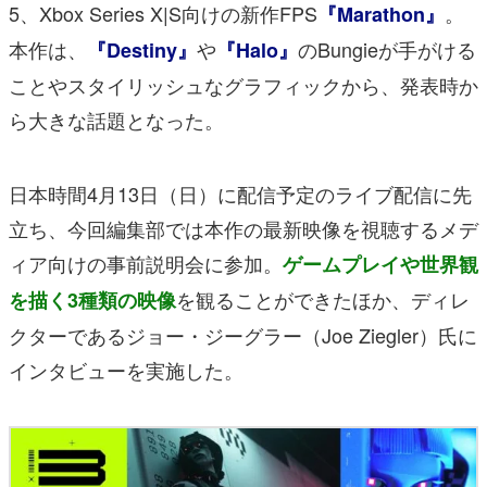
5、Xbox Series X|S向けの新作FPS
。
『Marathon』
本作は、
や
のBungieが手がける
『Destiny』
『Halo』
ことやスタイリッシュなグラフィックから、発表時か
ら大きな話題となった。
日本時間4月13日（日）に配信予定のライブ配信に先
立ち、今回編集部では本作の最新映像を視聴するメデ
ィア向けの事前説明会に参加。
ゲームプレイや世界観
を観ることができたほか、ディレ
を描く3種類の映像
クターであるジョー・ジーグラー（Joe Ziegler）氏に
インタビューを実施した。