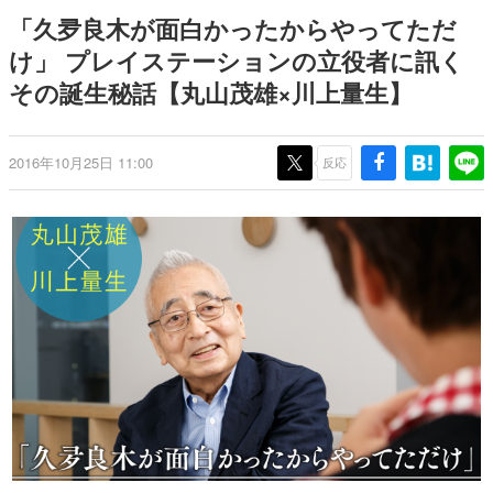
日本のコンテンツ産業やカルチャーに与えた影響を探る企
「久夛良木が面白かったからやってただ
画です。
け」 プレイステーションの立役者に訊く
日本モバイルゲーム産業史
その誕生秘話【丸山茂雄×川上量生】
日本のモバイルゲーム史における主要なトピック・タイト
ルを網羅するほか、開発者へのインタビューや識者による
解説を掲載。約20年の歴史が一望できる決定版！
若ゲのいたり〜ゲームクリエイターの青春〜
2016年10月25日 11:00
反応
『うつヌケ』『ペンと箸』等で知られるマンガ家・田中圭
一先生によるゲーム業界レポートマンガです。
なんでゲームは面白い？
ゲーム開発者・hamatsu氏がゲームの魅力を画面や操作の
具体的な形から解き明かしていく、硬派で骨太な評論連載
です。
ゲームが変えた日本語
「経験値」「裏技」「ラスボス」… ゲームにまつわる言葉
の起源や用法の変遷を、コンピューター文化史研究家・タ
イニーP氏が徹底調査。
カテゴリ
特集記事