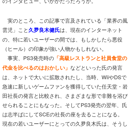
のインタビュー、いかがだったろうか。
実のところ、この記事で言及されている「業界の風
雲児」こと
は、現在のインターネット
久夛良木健氏
の、特に若いユーザーの間では、もしかしたら悪役
（ヒール）の印象が強い人物かもしれない。
事実、PS3発売時の
「高級レストランと社員食堂の
などといった氏の発言
代金を比べるのはおかしい」
は、ネットで大いに拡散されたし、当時、WiiやDSで
急速に新しいゲームファンを獲得していた任天堂・岩
田社長の発言と比較され、さまざまな形で非難を浴び
せられることにもなった。そしてPS3発売の翌年、氏
は志半ばにしてSCEの社長の座を去ることになる。
現在の若いユーザーにとっての久夛良木氏は、そうし