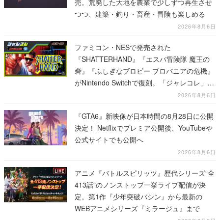
売。荒廃した大地を農業で少しずつ再生させ
つつ、建築・釣り・畜産・冒険も楽しめる
2026年8月6日
ファミコン・NESで発売された
『SHATTERHAND』『エスパ冒険隊 魔王の
砦』『ふしぎなブロビー ブロバニアの危機』
がNintendo Switchで復刻。「ジャレコレ」シ
リーズから3作が発売予定
2026年8月6日
『GTA6』新映像が日本時間の8月28日に公開
決定！ Netflixでプレミア公開後、YouTubeや
公式サイトでも公開へ
2026年8月6日
アニメ『バトルスピリッツ』歴代シリーズ“全
413話”のノンストップ一挙ライブ配信が決
定。第1作『少年突破バシン』から最新の
WEBアニメシリーズ『ミラージュ』まで