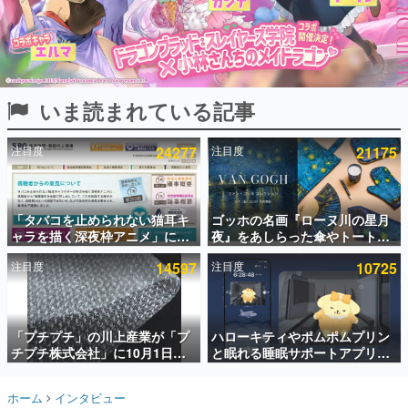
インタビュー
連載・特集一覧
殿堂入り記事
いま読まれている記事
SNS拡散数が数千以上！ ページビュー数万以上！ などな
ど。多くの人々に読まれた、電ファミ渾身の“殿堂入り”記
事をまとめました。
注目度
24277
注目度
21175
ゲームの企画書
名作ゲームクリエイターの方々に製作時のエピソードをお
聞きし、ヒットする企画（ゲーム）とは何か？を探ってい
「タバコを止められない猫耳キ
ゴッホの名画『ローヌ川の星月
きます。
ャラを描く深夜枠アニメ」に視
夜』をあしらった傘やトートバ
赫本
聴者の一部から批判意見。違法
ッグなどが登場。8月7日21時よ
この物語を解いてはいけない。『赫本』は、〈試験問題〉
注目度
14597
注目度
10725
薬物の使用と思しき描写も含め
り2日間限定で予約販売
の形をした短編ホラー小説集です。
て、BPOが議論を交わす
新世代に訊く
「プチプチ」の川上産業が「プ
ハローキティやポムポムプリン
これからのデジタルゲーム市場を担う若きクリエイター達
の姿を追い、彼らのルーツと情熱を探っていきます。
チプチ株式会社」に10月1日よ
と眠れる睡眠サポートアプリ
り社名変更へ。創業58年で初め
『ゆめたび』が配信中。キャラ
ての変更で、“プチッ”と鳴るお
ごとのASMRや目覚ましアラー
ゲーム世代の作家たち
ホーム
インタビュー
なじみの緩衝材が会社の名前に
ムも搭載
ゲームに多大な影響を受けた作家さんに取材し、ゲームが