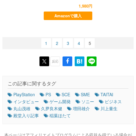
1,980円
Amazonで購入
1
2
3
4
5
反応
この記事に関するタグ
PlayStation
PS
SCE
SME
TAITAI
インタビュー
ゲーム開発
ソニー
ビジネス
丸山茂雄
久夛良木健
増田雄介
川上量生
殿堂入り記事
稲葉ほたて
本ページはアフィリエイトプログラムによる収益を得ている場合が