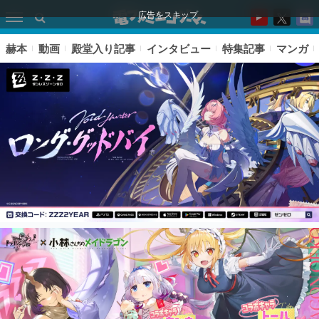
広告をスキップ
赫本
動画
殿堂入り記事
インタビュー
特集記事
マンガ
ピックアップ
電ファミのいま読まれている記事ランキング
アプリセール情報