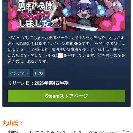
“ぜんめつ”してしまった勇者パーティから1人だけ選んで、ともに迷
宮からの脱出を目指すダンジョン探索RPGです。 ただし勇者は「は
い/いいえ」しか喋れず、魔法使いは魔法が使えず、戦士は可愛らし
い人形になっていて、僧侶は██を崇拝しています。誰を救うのかを
選ぶのは、あなたです。
インディー
RPG
リリース日：2026年第4四半期
Steamストアページ
丸山氏：
判断……してるのかなあ。まあ、ダメだったら「ご