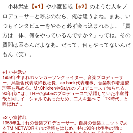
小林武史
や小室哲哉
のような人をプ
【※1】
【※2】
ロデューサーと呼ぶのなら、俺は違うよね。まあ、い
つもインタビューをやると必ず突っ込まれるよ。「貴
方は一体、何をやっているんですか？」ってね。その
質問は困るんだよなあ。だって、何もやってないんだ
もん（笑）。
※1 小林武史
1959年生まれのシンガーソングライター、音楽プロデューサ
ー。烏龍舎代表取締役社長、ap bank代表理事、音楽制作者連盟
理事を務める。Mr.ChildrenやSalyuのプロデュースで知られる。
90年代には、TRFやglobeのプロデュースで活躍していた小室哲
哉と同じイニシャルであったため、二人を並べて「TK時代」と
呼ばれた。
※2 小室哲哉
1958年生まれの音楽プロデューサー。自身の音楽ユニットであ
るTM NETWORKでの活躍をはじめ、特に90年代後半の間に