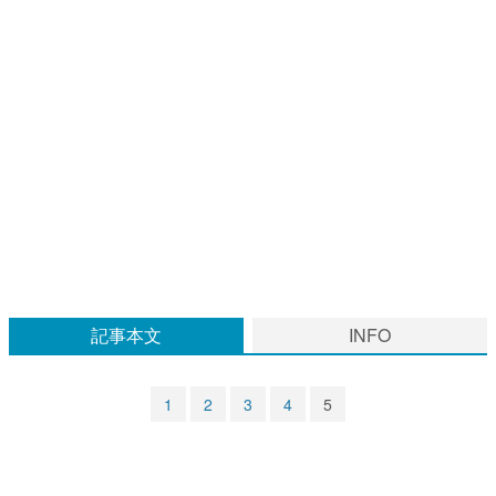
マンガ
女性向け
アプリレビュー
その他
電ファミニコゲーマーとは？
運営：株式会社マレ
記事本文
INFO
1
2
3
4
5