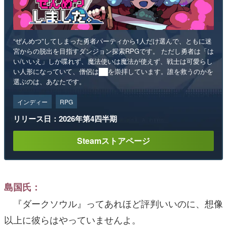
“ぜんめつ”してしまった勇者パーティから1人だけ選んで、ともに迷
宮からの脱出を目指すダンジョン探索RPGです。 ただし勇者は「は
い/いいえ」しか喋れず、魔法使いは魔法が使えず、戦士は可愛らし
い人形になっていて、僧侶は██を崇拝しています。誰を救うのかを
選ぶのは、あなたです。
インディー
RPG
リリース日：2026年第4四半期
Steamストアページ
島国氏：
『ダークソウル』ってあれほど評判いいのに、想像
以上に彼らはやっていませんよ。