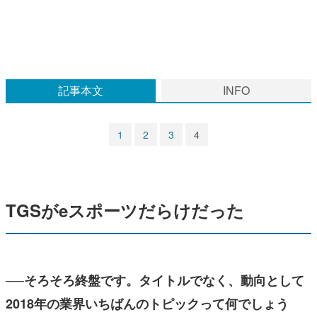
マンガ
女性向け
アプリレビュー
記事本文
INFO
その他
1
2
3
4
電ファミニコゲーマーとは？
運営：株式会社マレ
TGSがeスポーツだらけだった
──そろそろ終盤です。タイトルでなく、動向として
2018年の業界いちばんのトピックって何でしょう