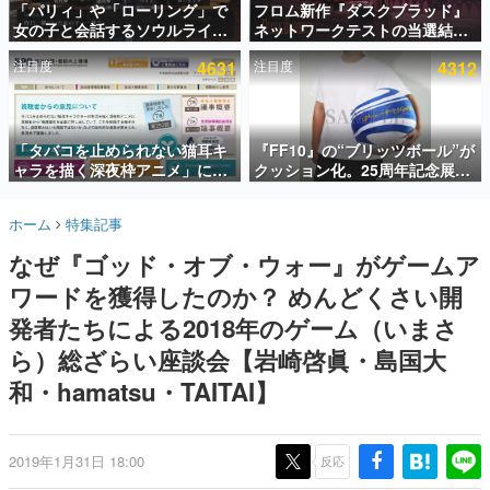
「パリィ」や「ローリング」で
フロム新作『ダスクブラッド』
女の子と会話するソウルライク
ネットワークテストの当選結果
インタビュー
恋愛ゲーム『小早川さんはソウ
が8月7日22時に発表。応募サイ
注目度
4631
注目度
4312
ルライク』無料公開。返事に失
トのマイページから確認可能、
連載・特集一覧
敗すると「YOU DIED」
テスト実施は8月21日～24日
殿堂入り記事
SNS拡散数が数千以上！ ページビュー数万以上！ などな
「タバコを止められない猫耳キ
『FF10』の“ブリッツボール”が
ど。多くの人々に読まれた、電ファミ渾身の“殿堂入り”記
ャラを描く深夜枠アニメ」に視
クッション化。25周年記念展
事をまとめました。
聴者の一部から批判意見。違法
「FINAL FANTASY X
薬物の使用と思しき描写も含め
MUSEUM-幻光の記憶-」のグッ
ゲームの企画書
ホーム
特集記事
て、BPOが議論を交わす
ズ情報が一部公開
名作ゲームクリエイターの方々に製作時のエピソードをお
聞きし、ヒットする企画（ゲーム）とは何か？を探ってい
なぜ『ゴッド・オブ・ウォー』がゲームア
きます。
ワードを獲得したのか？ めんどくさい開
赫本
この物語を解いてはいけない。『赫本』は、〈試験問題〉
発者たちによる2018年のゲーム（いまさ
の形をした短編ホラー小説集です。
ら）総ざらい座談会【岩崎啓眞・島国大
和・hamatsu・TAITAI】
新世代に訊く
これからのデジタルゲーム市場を担う若きクリエイター達
の姿を追い、彼らのルーツと情熱を探っていきます。
2019年1月31日 18:00
反応
ゲーム世代の作家たち
ゲームに多大な影響を受けた作家さんに取材し、ゲームが