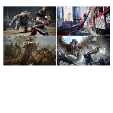
日本のコンテンツ産業やカルチャーに与えた影響を探る企
画です。
日本モバイルゲーム産業史
日本のモバイルゲーム史における主要なトピック・タイト
ルを網羅するほか、開発者へのインタビューや識者による
解説を掲載。約20年の歴史が一望できる決定版！
若ゲのいたり〜ゲームクリエイターの青春〜
『うつヌケ』『ペンと箸』等で知られるマンガ家・田中圭
一先生によるゲーム業界レポートマンガです。
なんでゲームは面白い？
ゲーム開発者・hamatsu氏がゲームの魅力を画面や操作の
具体的な形から解き明かしていく、硬派で骨太な評論連載
です。
ゲームが変えた日本語
「経験値」「裏技」「ラスボス」… ゲームにまつわる言葉
の起源や用法の変遷を、コンピューター文化史研究家・タ
イニーP氏が徹底調査。
カテゴリ
特集記事