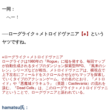
一同：
へー！
──ローグライク＋メトロイドヴァニア
【※】
という
ヤツですね。
※ローグライク＋メトロイドヴァニア
ローグライクは1980年の『Rogue』に端を発する、毎回マップ
が自動生成されるタイプのダンジョン探索型RPG。『風来のシ
レン』シリーズなどが相当。メトロイドヴァニアは、横視点で
上下左右にフィールドをスクロールさせながらマップを探索し
ていくタイプのアクションゲーム。その名のとおり、『メトロ
イド』や『悪魔城ドラキュラ』（英題：Castlevania）の流れを
汲む。『Dead Cells』は、このローグライク＋メトロイドヴァニ
アということで、ローグヴァニアと謳われている。
hamatsu氏：