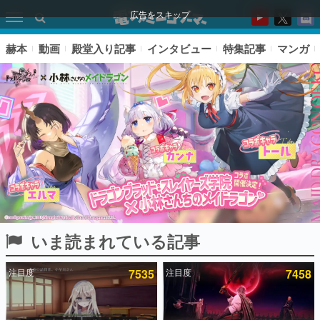
広告をスキップ
赫本
動画
殿堂入り記事
インタビュー
特集記事
マンガ
いま読まれている記事
ピックアップ
注目度
7535
注目度
7458
電ファミのいま読まれている記事ランキング
アプリセール情報