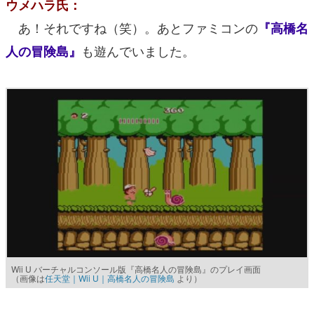
ウメハラ氏：
あ！それですね（笑）。あとファミコンの
『高橋名
も遊んでいました。
人の冒険島』
Wii U バーチャルコンソール版『高橋名人の冒険島』のプレイ画面
（画像は
任天堂｜Wii U｜高橋名人の冒険島
より）