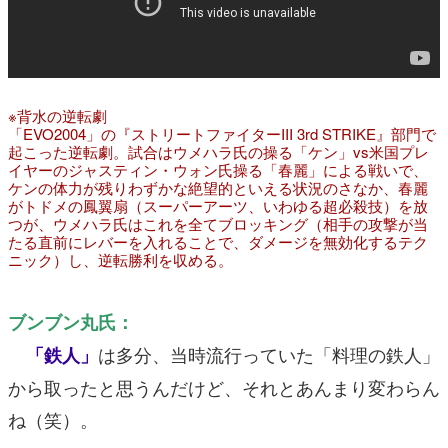
※背水の逆転劇
「EVO2004」の『ストリートファイターIII 3rd STRIKE』部門で
起こった逆転劇。試合はウメハラ氏の操る「ケン」vs米国プレ
イヤーのジャスティン・ウォン氏操る「春麗」による戦いで、
ケンの体力が残りわずかな絶望的といえる状況のさなか、春麗
がトドメの鳳翼扇（スーパーアーツ、いわゆる超必殺技）を放
つが、ウメハラ氏はこれを全てブロッキング（相手の攻撃が当
たる直前にレバーを入れることで、ダメージを無効化するテク
ニック）し、逆転勝利を収める。
ブンブン丸氏：
は多分、当時流行っていた「料理の鉄人」
「鉄人」
から取ったと思うんだけど、それとあんまり変わらん
ね（笑）。