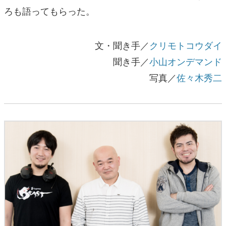
ろも語ってもらった。
文・聞き手／
クリモトコウダイ
聞き手／
小山オンデマンド
写真／
佐々木秀二