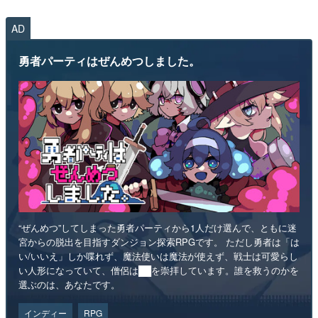
AD
勇者パーティはぜんめつしました。
“ぜんめつ”してしまった勇者パーティから1人だけ選んで、ともに迷
宮からの脱出を目指すダンジョン探索RPGです。 ただし勇者は「は
い/いいえ」しか喋れず、魔法使いは魔法が使えず、戦士は可愛らし
い人形になっていて、僧侶は██を崇拝しています。誰を救うのかを
選ぶのは、あなたです。
インディー
RPG