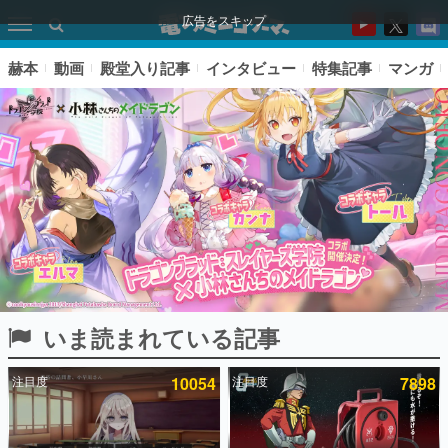
広告をスキップ
赫本
動画
殿堂入り記事
インタビュー
特集記事
マンガ
いま読まれている記事
ピックアップ
注目度
10054
注目度
7898
電ファミのいま読まれている記事ランキング
アプリセール情報