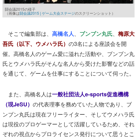
闘会議2015の様子
（画像は
闘会議2015 | ゲーム大会ステージ
のスクリーンショット）
そこで編集部は、
、
、
高橋名人
ブンブン丸氏
梅原大
の3名による座談会を開
吾氏
（以下、ウメハラ氏）
催。高橋名人のゲーム愛に溢れた活動や、ブンブン丸
氏とウメハラ氏がそんな名人から受けた影響などの話
を通じて、ゲームを仕事にすることについて伺った。
また、高橋名人は
一般社団法人e-sports促進機構
の代表理事を務めていた人物であり、ブ
（現JeSU）
ンブン丸氏は現在フリーライター、そしてウメハラ氏
は現役のプロゲーマーとして活躍しているため、それ
ぞれの視点からプロライセンス発行について思うとこ