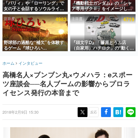
「パリィ」や「ローリング」で
『機動戦士ガンダム』の「シャ
女の子と会話するソウルライク
ア専用ザクⅡ」をイメージした
インタビュー
恋愛ゲーム『小早川さんはソウ
散水ホースリールが予約開始。
注目度
4983
注目度
4719
ルライク』無料公開。返事に失
本体にはシャアのパーソナルマ
連載・特集一覧
敗すると「YOU DIED」
ークやジオン公国軍のエンブレ
ム、型式番号などを配置
殿堂入り記事
SNS拡散数が数千以上！ ページビュー数万以上！ などな
野球部の過酷な“補欠”を体験す
『頭文字D』「藤原とうふ店
ど。多くの人々に読まれた、電ファミ渾身の“殿堂入り”記
るゲーム『球ひろい
（自家用）ハチロク」の“動くテ
事をまとめました。
Simulator』が「1件」のウィッ
ィッシュケース”が買えるポップ
シュリストをもとにチェコ語に
アップショップが開催へ。マン
ゲームの企画書
ホーム
インタビュー
対応しSNSで話題に。『キング
ガの舞台である群馬の「イオン
名作ゲームクリエイターの方々に製作時のエピソードをお
聞きし、ヒットする企画（ゲーム）とは何か？を探ってい
ダム・カム』開発元やチェコの
モール高崎」にて、8月11日か
高橋名人×ブンブン丸×ウメハラ：eスポー
きます。
プロ野球選手から称賛の声
ら8月20日までの期間限定で開
催予定
ツ座談会──名人ブームの影響からプロラ
赫本
この物語を解いてはいけない。『赫本』は、〈試験問題〉
イセンス発行の本音まで
の形をした短編ホラー小説集です。
新世代に訊く
2018年2月9日 15:30
反応
これからのデジタルゲーム市場を担う若きクリエイター達
の姿を追い、彼らのルーツと情熱を探っていきます。
ゲーム世代の作家たち
ゲームに多大な影響を受けた作家さんに取材し、ゲームが