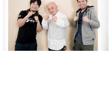
日本のコンテンツ産業やカルチャーに与えた影響を探る企
画です。
日本モバイルゲーム産業史
日本のモバイルゲーム史における主要なトピック・タイト
ルを網羅するほか、開発者へのインタビューや識者による
解説を掲載。約20年の歴史が一望できる決定版！
若ゲのいたり〜ゲームクリエイターの青春〜
『うつヌケ』『ペンと箸』等で知られるマンガ家・田中圭
一先生によるゲーム業界レポートマンガです。
なんでゲームは面白い？
ゲーム開発者・hamatsu氏がゲームの魅力を画面や操作の
具体的な形から解き明かしていく、硬派で骨太な評論連載
です。
ゲームが変えた日本語
「経験値」「裏技」「ラスボス」… ゲームにまつわる言葉
の起源や用法の変遷を、コンピューター文化史研究家・タ
イニーP氏が徹底調査。
カテゴリ
特集記事