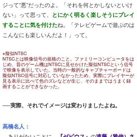
ジって“悪”だったのよ。「それを何とかしないといけ
ない」って思って、
とにかく明るく楽しそうにプレイ
ね。「テレビゲームで遊ぶのは
することに気を付けた
こんなにも楽しいんだよ！」って。
※擬似NTSC
NTSCとは映像信号の規格のこと。ファミリーコンピュータをは
じめ、昔のゲーム機はNTSCに見せかけた擬似NTSCという信号
で映像を表示していた。当時の一般的なキャプチャーボードは
擬似NTSC信号に対応していなかったため、実際にプレイヤーが
見る表示に比べて色のズレなどが生じ、そのままではうまく録
画することができなかった。
──実際、それでイメージは変わりましたよね。
高橋名人：
ありがたいことに、
の
『ゼビウス』
遠藤（雅伸）さ