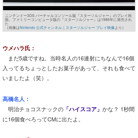
ニンテンドー3DS バーチャルコンソール版『スターソルジャー』のプレイ画
面。ファミリーコンピュータ版の『スターソルジャー』は1986年に発売され
た
（画像は
Nintendo 公式チャンネル｜スターソルジャー プレイ映像
より）
ウメハラ氏：
まだ5歳ですね。当時名人の16連射にちなんで16個
入ってるちょっとしたお菓子があって、それも食べて
いましたよ（笑）。
高橋名人：
明治チョコスナックの
かな？ 1秒間
「ハイスコア」
に16個食べろってCMに出たよ。