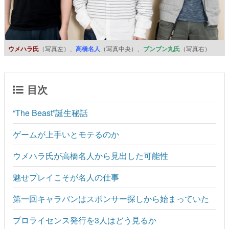
ウメハラ氏
（写真左）、
高橋名人
（写真中央）、
ブンブン丸氏
（写真右）
目次
“The Beast”誕生秘話
ゲームが上手いとモテるのか
ウメハラ氏が高橋名人から見出した可能性
魅せプレイこそが名人の仕事
第一回キャラバンはスポンサー探しから始まっていた
プロライセンス発行を3人はどう見るか