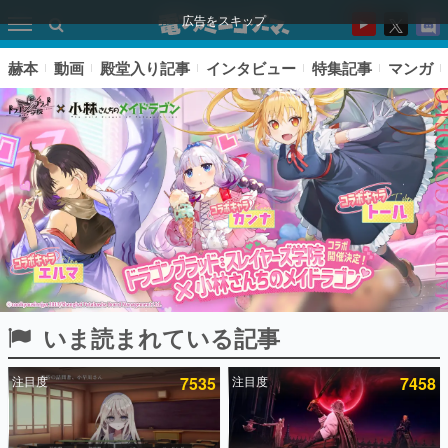
広告をスキップ
赫本
動画
殿堂入り記事
インタビュー
特集記事
マンガ
いま読まれている記事
ピックアップ
注目度
7535
注目度
7458
電ファミのいま読まれている記事ランキング
アプリセール情報