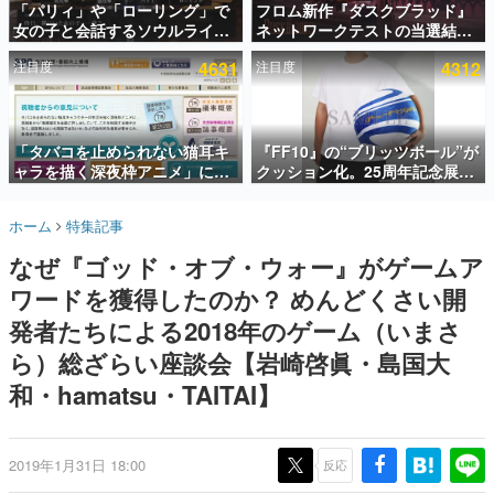
「パリィ」や「ローリング」で
フロム新作『ダスクブラッド』
女の子と会話するソウルライク
ネットワークテストの当選結果
インタビュー
恋愛ゲーム『小早川さんはソウ
が8月7日22時に発表。応募サイ
注目度
4631
注目度
4312
ルライク』無料公開。返事に失
トのマイページから確認可能、
連載・特集一覧
敗すると「YOU DIED」
テスト実施は8月21日～24日
殿堂入り記事
SNS拡散数が数千以上！ ページビュー数万以上！ などな
「タバコを止められない猫耳キ
『FF10』の“ブリッツボール”が
ど。多くの人々に読まれた、電ファミ渾身の“殿堂入り”記
ャラを描く深夜枠アニメ」に視
クッション化。25周年記念展
事をまとめました。
聴者の一部から批判意見。違法
「FINAL FANTASY X
薬物の使用と思しき描写も含め
MUSEUM-幻光の記憶-」のグッ
ゲームの企画書
ホーム
特集記事
て、BPOが議論を交わす
ズ情報が一部公開
名作ゲームクリエイターの方々に製作時のエピソードをお
聞きし、ヒットする企画（ゲーム）とは何か？を探ってい
なぜ『ゴッド・オブ・ウォー』がゲームア
きます。
ワードを獲得したのか？ めんどくさい開
赫本
この物語を解いてはいけない。『赫本』は、〈試験問題〉
発者たちによる2018年のゲーム（いまさ
の形をした短編ホラー小説集です。
ら）総ざらい座談会【岩崎啓眞・島国大
和・hamatsu・TAITAI】
新世代に訊く
これからのデジタルゲーム市場を担う若きクリエイター達
の姿を追い、彼らのルーツと情熱を探っていきます。
2019年1月31日 18:00
反応
ゲーム世代の作家たち
ゲームに多大な影響を受けた作家さんに取材し、ゲームが