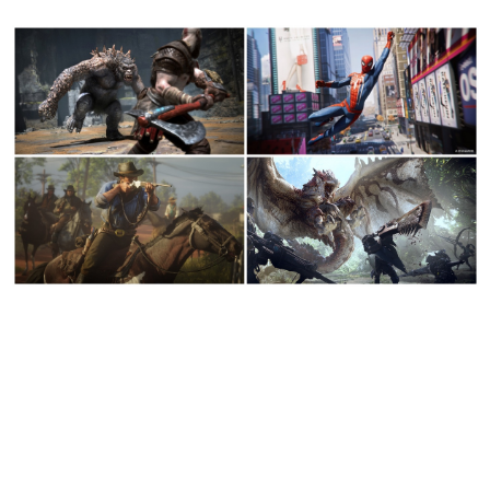
日本のコンテンツ産業やカルチャーに与えた影響を探る企
画です。
日本モバイルゲーム産業史
日本のモバイルゲーム史における主要なトピック・タイト
ルを網羅するほか、開発者へのインタビューや識者による
解説を掲載。約20年の歴史が一望できる決定版！
若ゲのいたり〜ゲームクリエイターの青春〜
『うつヌケ』『ペンと箸』等で知られるマンガ家・田中圭
一先生によるゲーム業界レポートマンガです。
なんでゲームは面白い？
ゲーム開発者・hamatsu氏がゲームの魅力を画面や操作の
具体的な形から解き明かしていく、硬派で骨太な評論連載
です。
ゲームが変えた日本語
「経験値」「裏技」「ラスボス」… ゲームにまつわる言葉
の起源や用法の変遷を、コンピューター文化史研究家・タ
イニーP氏が徹底調査。
カテゴリ
特集記事