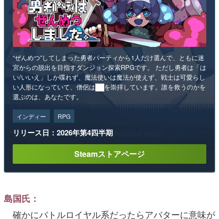
“ぜんめつ”してしまった勇者パーティから1人だけ選んで、ともに迷
宮からの脱出を目指すダンジョン探索RPGです。 ただし勇者は「は
い/いいえ」しか喋れず、魔法使いは魔法が使えず、戦士は可愛らし
い人形になっていて、僧侶は██を崇拝しています。誰を救うのかを
選ぶのは、あなたです。
インディー
RPG
リリース日：2026年第4四半期
Steamストアページ
島国氏：
確かにバトルロイヤル系だったらアバターに意味が