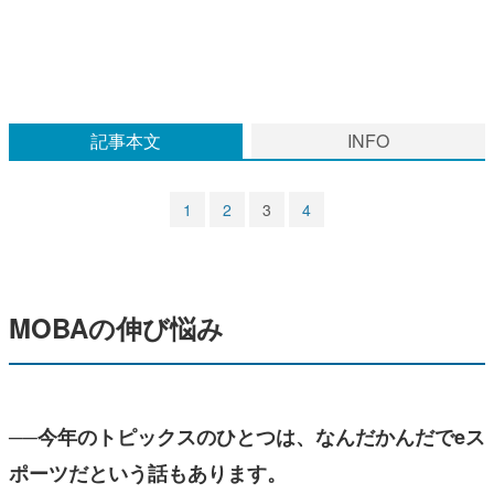
マンガ
女性向け
アプリレビュー
記事本文
INFO
その他
1
2
3
4
電ファミニコゲーマーとは？
運営：株式会社マレ
MOBAの伸び悩み
──今年のトピックスのひとつは、なんだかんだでeス
ポーツだという話もあります。