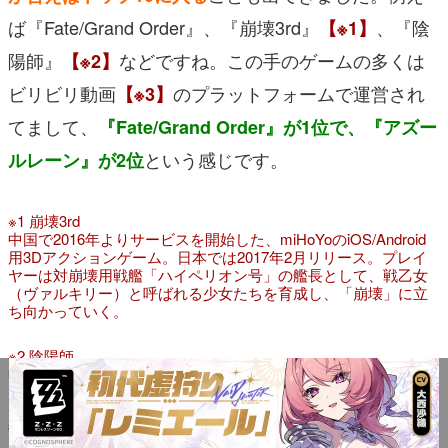
ば『Fate/Grand Order』、『崩壊3rd』
、『陰
【※1】
陽師』
などですね。この手のゲームの多くは
【※2】
ビリビリ動画
のプラットフォームで運営され
【※3】
てまして、
『Fate/Grand Order』が1位で、『アズー
という感じです。
ルレーン』が2位
※1 崩壊3rd
中国で2016年よりサービスを開始した、miHoYoのiOS/Android
用3Dアクションゲーム。日本では2017年2月リリース。プレイ
ヤーは対崩壊用戦艦「ハイペリオン号」の艦長として、戦乙女
（ヴァルキリー）と呼ばれる少女たちを育成し、「崩壊」に立
ち向かっていく。
※2 陰陽師
中国で2016年よりサービスを開始した、網易のiOS/Android用
RPG。中国版でも日本の声優が起用されている。平安時代がモ
チーフになっており、安倍晴明や源博雅といった人物の他、多
数の式神が登場。日本では2017年2月にリリースされた。