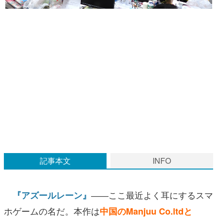
マンガ
女性向け
アプリレビュー
その他
電ファミニコゲーマーとは？
運営：株式会社マレ
記事本文
INFO
――ここ最近よく耳にするスマ
『アズールレーン』
ホゲームの名だ。本作は
中国のManjuu Co.ltdと