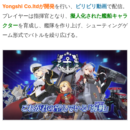
を行い、
で配信。
Yongshi Co.ltdが開発
ビリビリ動画
プレイヤーは指揮官となり、
擬人化された艦船キャラ
を育成し、艦隊を作り上げ、シューティングゲ
クター
ーム形式でバトルを繰り広げる。