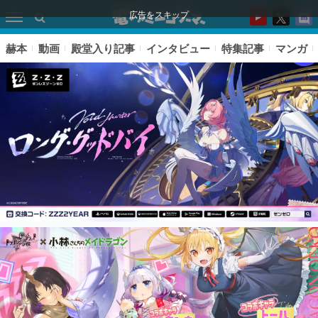
広告をスキップ
赫本
動画
殿堂入り記事
インタビュー
特集記事
マンガ
ピックアップ
電ファミのいま読まれている記事ランキング
アプリセール情報