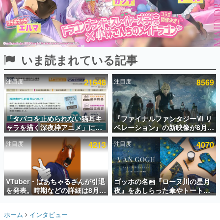
インタビュー
連載・特集一覧
殿堂入り記事
いま読まれている記事
SNS拡散数が数千以上！ ページビュー数万以上！ などな
ど。多くの人々に読まれた、電ファミ渾身の“殿堂入り”記
事をまとめました。
注目度
21648
注目度
8569
ゲームの企画書
名作ゲームクリエイターの方々に製作時のエピソードをお
聞きし、ヒットする企画（ゲーム）とは何か？を探ってい
「タバコを止められない猫耳キ
『ファイナルファンタジーⅦ リ
きます。
ャラを描く深夜枠アニメ」に視
ベレーション』の新映像が8月
赫本
聴者の一部から批判意見。違法
26日早朝に公開へ。『FF7』リ
この物語を解いてはいけない。『赫本』は、〈試験問題〉
注目度
4213
注目度
4070
薬物の使用と思しき描写も含め
メイクシリーズの完結編、
の形をした短編ホラー小説集です。
て、BPOが議論を交わす
「gamescom」のオープニング
ナイトライブにてディレクター
の浜口直樹氏が登壇する予定
新世代に訊く
VTuber・ばあちゃるさんが引退
ゴッホの名画『ローヌ川の星月
これからのデジタルゲーム市場を担う若きクリエイター達
の姿を追い、彼らのルーツと情熱を探っていきます。
を発表。時期などの詳細は8月9
夜』をあしらった傘やトートバ
日15時からの配信で説明
ッグなどが登場。8月7日21時よ
り2日間限定で予約販売
ゲーム世代の作家たち
ホーム
インタビュー
ゲームに多大な影響を受けた作家さんに取材し、ゲームが