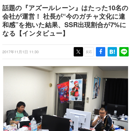
日本のコンテンツ産業やカルチャーに与えた影響を探る企
話題の『アズールレーン』はたった10名の
画です。
会社が運営！ 社長が“今のガチャ文化に違
日本モバイルゲーム産業史
和感”を抱いた結果、SSR出現割合が7%に
日本のモバイルゲーム史における主要なトピック・タイト
ルを網羅するほか、開発者へのインタビューや識者による
なる【インタビュー】
解説を掲載。約20年の歴史が一望できる決定版！
若ゲのいたり〜ゲームクリエイターの青春〜
『うつヌケ』『ペンと箸』等で知られるマンガ家・田中圭
2017年11月1日 11:30
反応
一先生によるゲーム業界レポートマンガです。
なんでゲームは面白い？
ゲーム開発者・hamatsu氏がゲームの魅力を画面や操作の
具体的な形から解き明かしていく、硬派で骨太な評論連載
です。
ゲームが変えた日本語
「経験値」「裏技」「ラスボス」… ゲームにまつわる言葉
の起源や用法の変遷を、コンピューター文化史研究家・タ
イニーP氏が徹底調査。
カテゴリ
特集記事