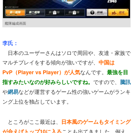
艦隊編成画面
李氏：
日本のユーザーさんはソロで周回や、友達・家族で
マルチプレイをする傾向が強いですが、
中国は
なんです。
PvP（Player vs Player）が人気
最強を目
ですので、
指すみたいなのが好みらしいですね。
騰訊
や
などが運営するゲーム性の強いゲームがランキ
網易
ング上位を独占しています。
ところがここ最近は、
日本風のゲームもタイミング
ことも出てきました。例え
が合えばトップ10に入る