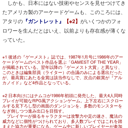
しかも、日本にはない技術やセンスを見せつけてき
たアメリカ製のアーケードゲームも、このころには、
アタリの
がいくつかのフォ
『ガントレット』
【※2】
ロワーを生んだとはいえ、以前よりも存在感が薄くな
っていた。
※1 後述の『ゲーメスト』誌では、1987年1月号に1986年のアー
ケードゲームのベスト作品を選ぶ「GAMEST OF THE YEAR」
が掲載されている。翌年以降の「ゲーメスト大賞」と異なり、
このときは編集部員（ライター）の合議のみによる選出だった
が、最高賞にあたる金賞は該当作なしで、次点の銀賞が『アル
カノイド』など4作品となっている。
※2 日本向けにはナムコが1986年初頭に発売した、最大4人同時
プレイが可能なRPG風アクションゲーム。上下左右にスクロー
ルする見下ろし型の画面のダンジョンを、多数のモンスターを
なぎ倒しつつ進み出口を目指す。
プレイヤーが操るキャラクターは攻撃力や足の速さ、魔法の
威力などに個性がつけられており、多人数プレイではこれを踏
まえた協力が重要になる。ゲーム中に新しいプレイヤーが参加