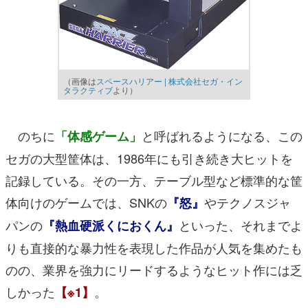
（画像は
スペースハリアー | 株式会社セガ・イン
タラクティブ
より）
のちに
と呼ばれるようになる、この
「体感ゲーム」
セガの大型筐体は、1986年にも引き続き大ヒットを
記録している。その一方、テーブル型など標準的な筐
体向けのゲームでは、SNKの
やテクノスジャ
『怒』
パンの
といった、それまでよ
『熱血硬派くにおくん』
りも直接的な暴力性を表現した作品が人気を集めたも
のの、業界を強力にリードするようなヒット作には乏
しかった
。
【※1】