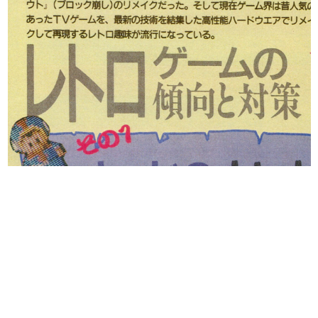
日本のコンテンツ産業やカルチャーに与えた影響を探る企
画です。
日本モバイルゲーム産業史
日本のモバイルゲーム史における主要なトピック・タイト
ルを網羅するほか、開発者へのインタビューや識者による
解説を掲載。約20年の歴史が一望できる決定版！
若ゲのいたり〜ゲームクリエイターの青春〜
『うつヌケ』『ペンと箸』等で知られるマンガ家・田中圭
一先生によるゲーム業界レポートマンガです。
なんでゲームは面白い？
ゲーム開発者・hamatsu氏がゲームの魅力を画面や操作の
具体的な形から解き明かしていく、硬派で骨太な評論連載
です。
ゲームが変えた日本語
「経験値」「裏技」「ラスボス」… ゲームにまつわる言葉
の起源や用法の変遷を、コンピューター文化史研究家・タ
イニーP氏が徹底調査。
カテゴリ
特集記事