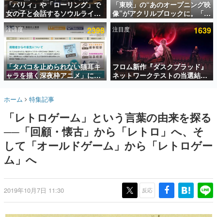
「パリィ」や「ローリング」で
「東映」の“あのオープニング映
女の子と会話するソウルライク
像”がアクリルブロックに。「東
インタビュー
恋愛ゲーム『小早川さんはソウ
映ヒストリカル グッズコレクシ
注目度
2398
注目度
1639
ルライク』無料公開。返事に失
ョン」が8月下旬より発売
連載・特集一覧
敗すると「YOU DIED」
殿堂入り記事
SNS拡散数が数千以上！ ページビュー数万以上！ などな
「タバコを止められない猫耳キ
フロム新作『ダスクブラッド』
ど。多くの人々に読まれた、電ファミ渾身の“殿堂入り”記
ャラを描く深夜枠アニメ」に視
ネットワークテストの当選結果
事をまとめました。
聴者の一部から批判意見。違法
が8月7日22時に発表。応募サイ
薬物の使用と思しき描写も含め
トのマイページから確認可能、
ゲームの企画書
ホーム
特集記事
て、BPOが議論を交わす
テスト実施は8月21日～24日
名作ゲームクリエイターの方々に製作時のエピソードをお
聞きし、ヒットする企画（ゲーム）とは何か？を探ってい
「レトロゲーム」という言葉の由来を探る
きます。
──「回顧・懐古」から「レトロ」へ、そ
赫本
この物語を解いてはいけない。『赫本』は、〈試験問題〉
して「オールドゲーム」から「レトロゲー
の形をした短編ホラー小説集です。
ム」へ
新世代に訊く
これからのデジタルゲーム市場を担う若きクリエイター達
の姿を追い、彼らのルーツと情熱を探っていきます。
2019年10月7日 11:30
反応
ゲーム世代の作家たち
ゲームに多大な影響を受けた作家さんに取材し、ゲームが