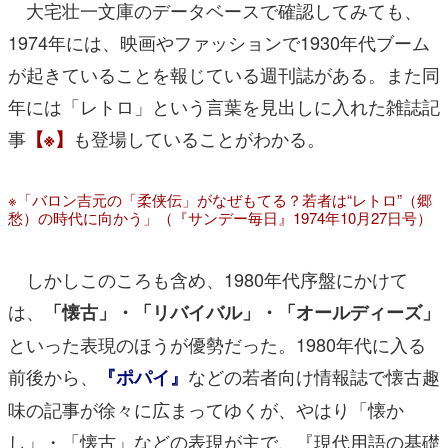
大宅壮一文庫のデータベースで確認してみても、
1974年には、映画やファッションで1930年代ブーム
が起きていることを報じている週刊誌がある。また同
年には「レトロ」という言葉を見出しに入れた雑誌記
事
も登場していることがわかる。
【※】
※「バロン吉元の「柔侠伝」がなぜもてる？若者は“レトロ”（郷
愁）の時代に向かう」（『サンデー毎日』1974年10月27日号）
しかしこのころも含め、1980年代序盤にかけて
は、
「懐古」・「リバイバル」・「オールディーズ」
といった表現のほうが優勢だった。1980年代に入る
前後から、
などの若者向け情報誌で懐古趣
『ポパイ』
味の記事が徐々に広まってゆくが、やはり「懐か
し」・「懐古」などの表現が主で、『現代用語の基礎