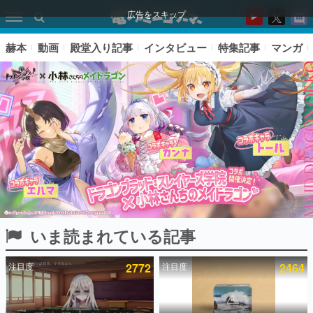
広告をスキップ
赫本
動画
殿堂入り記事
インタビュー
特集記事
マンガ
いま読まれている記事
ピックアップ
注目度
2772
注目度
2464
電ファミのいま読まれている記事ランキング
アプリセール情報