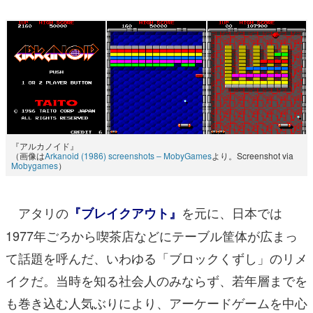
『アルカノイド』
（画像は
Arkanoid (1986) screenshots – MobyGames
より。Screenshot via
Mobygames
）
アタリの
を元に、日本では
『ブレイクアウト』
1977年ごろから喫茶店などにテーブル筐体が広まっ
て話題を呼んだ、いわゆる「ブロックくずし」のリメ
イクだ。当時を知る社会人のみならず、若年層までを
も巻き込む人気ぶりにより、アーケードゲームを中心