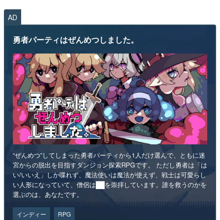
AD
勇者パーティはぜんめつしました。
“ぜんめつ”してしまった勇者パーティから1人だけ選んで、ともに迷
宮からの脱出を目指すダンジョン探索RPGです。 ただし勇者は「は
い/いいえ」しか喋れず、魔法使いは魔法が使えず、戦士は可愛らし
い人形になっていて、僧侶は██を崇拝しています。誰を救うのかを
選ぶのは、あなたです。
インディー
RPG