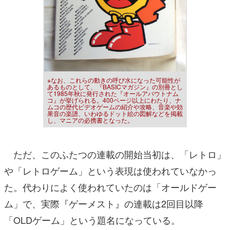
※なお、これらの動きの呼び水になった可能性が
あるものとして、『BASICマガジン』の別冊とし
て1985年秋に発行された『オールアバウトナム
コ』が挙げられる。400ページ以上にわたり、ナ
ムコの歴代ビデオゲームの紹介や攻略、音楽や効
果音の楽譜、いわゆるドット絵の図解などを掲載
し、マニアの必携書となった。
ただ、このふたつの連載の開始当初は、「レトロ」
や「レトロゲーム」という表現は使われていなかっ
た。代わりによく使われていたのは「オールドゲー
ム」で、実際『ゲーメスト』の連載は2回目以降
「OLDゲーム」という題名になっている。