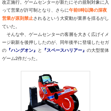
改正施行。ゲームセンターが新たにその規制対象に入
って営業が許可制となり、さらに
午前0時以降の深夜
されるという大変動が業界を揺るがし
営業が原則禁止
ていた。
そんな中、ゲームセンターの客層を大きく広げイメ
ージ刷新を後押ししたのが、同年後半に登場したセガ
の
と
の大型筐体
『ハングオン』
『スペースハリアー』
ゲーム2作だった。