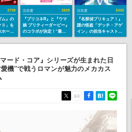
2739
2629
2442
注目度
注目度
ダム』の
『プリコネR』と『ウマ
『名探偵プリキュア！』
クⅡ」を
娘 プリティーダービー』
謎の怪盗「デッチ・アゲ
水ホース
のコラボが決定！“最大
イン」の担当キャストは
始。本体
170連無料”の8.5周年キ
天﨑滉平さんと判明。
ーソナル
ャンペーンなども発表
『Re:ゼロから始める異
公国軍の
世界生活』オットー役、
式番号な
『ヒプノシスマイク』山
ーマード・コア』シリーズが生まれた日
田三郎役など
の“愛機”で戦うロマンが魅力のメカカス
ム
反応