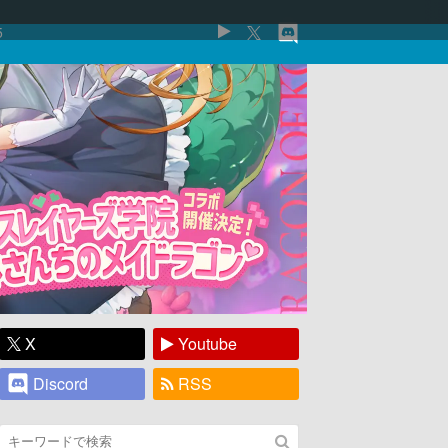
5
X
Youtube
Discord
RSS