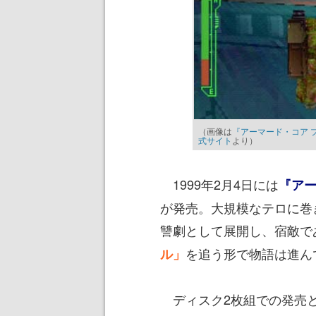
（画像は
『アーマード・コア 
式サイト
より）
1999年2月4日には
『アー
が発売。大規模なテロに巻
讐劇として展開し、宿敵で
を追う形で物語は進ん
ル」
ディスク2枚組での発売とな