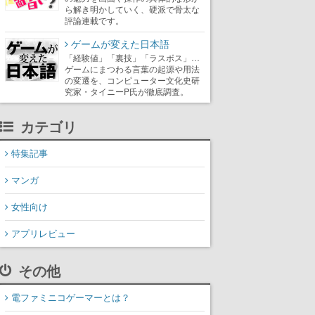
ら解き明かしていく、硬派で骨太な
評論連載です。
ゲームが変えた日本語
「経験値」「裏技」「ラスボス」…
ゲームにまつわる言葉の起源や用法
の変遷を、コンピューター文化史研
究家・タイニーP氏が徹底調査。
カテゴリ
特集記事
マンガ
女性向け
アプリレビュー
その他
電ファミニコゲーマーとは？