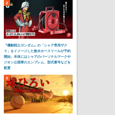
2
『機動戦士ガンダム』の「シャア専用ザク
Ⅱ」をイメージした散水ホースリールが予約
開始。本体にはシャアのパーソナルマークや
ジオン公国軍のエンブレム、型式番号などを
配置
3