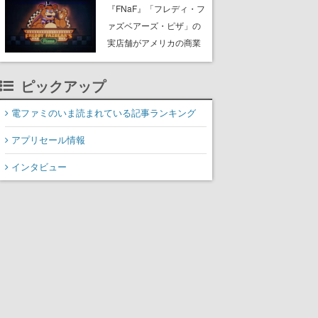
PC（Steam）向けに2026
『FNaF』「フレディ・フ
年秋発売へ。手描きアー
ァズベアーズ・ピザ」の
トの雰囲気が良すぎる最
実店舗がアメリカの商業
新映像も公開
施設「American Dream」
に2027年オープン！
ピックアップ
ScottGamesとの共同開
発、食事だけでなくステ
電ファミのいま読まれている記事ランキング
ージショーや没入型のホ
アプリセール情報
ラー体験も楽しめる
インタビュー