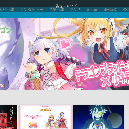
広告をスキップ
入り記事
インタビュー
特集記事
マンガ
Steam
Switch2
PS