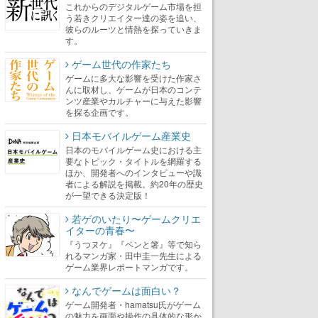
これからのデジタルゲーム市場を担
う若きクリエイター達の姿を追い、
彼らのルーツと情熱を探っていきま
す。
ゲーム世代の作家たち
ゲームに多大な影響を受けた作家さ
んに取材し、ゲームが日本のコンテ
ンツ産業やカルチャーに与えた影響
を探る企画です。
日本モバイルゲーム産業史
日本のモバイルゲーム史における主
要なトピック・タイトルを網羅する
ほか、開発者へのインタビューや識
者による解説を掲載。約20年の歴史
が一望できる決定版！
若ゲのいたり〜ゲームクリエ
イターの青春〜
『うつヌケ』『ペンと箸』等で知ら
れるマンガ家・田中圭一先生による
ゲーム業界レポートマンガです。
なんでゲームは面白い？
ゲーム開発者・hamatsu氏がゲーム
の魅力を画面や操作の具体的な形か