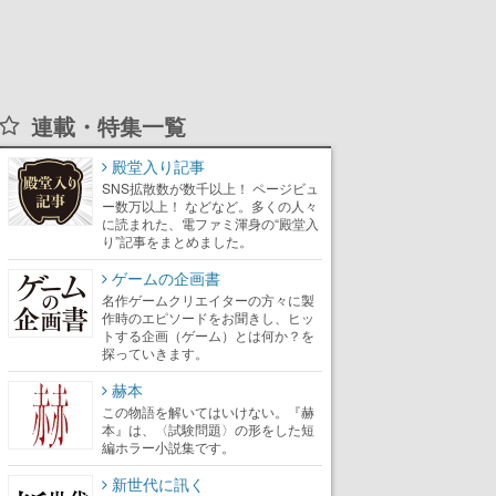
連載・特集一覧
殿堂入り記事
SNS拡散数が数千以上！ ページビュ
ー数万以上！ などなど。多くの人々
に読まれた、電ファミ渾身の“殿堂入
り”記事をまとめました。
ゲームの企画書
名作ゲームクリエイターの方々に製
作時のエピソードをお聞きし、ヒッ
トする企画（ゲーム）とは何か？を
探っていきます。
赫本
この物語を解いてはいけない。『赫
本』は、〈試験問題〉の形をした短
編ホラー小説集です。
新世代に訊く