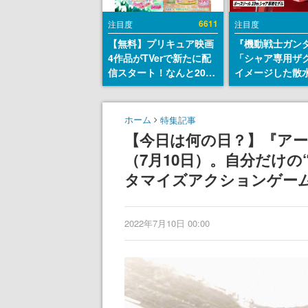
6611
注目度
注目度
【無料】プリキュア映画
『機動戦士ガン
4作品がTVerで新たに配
「シャア専用ザ
信スタート！なんと2018
イメージした散
年～2024年の映画ほぼす
リールが予約開
べてが見放題に、ぶっち
にはシャアのパ
ゃけありえないラインナ
マークやジオン
ホーム
特集記事
ップ
エンブレム、型
【今日は何の日？】『ア
どを配置
（7月10日）。自分だけ
タマイズアクションゲー
2022年7月10日 00:00