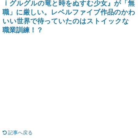
ｉグルグルの竜と時をぬすむ少女』が「無
を描く
Switch向けにリリース予定
日本のコンテンツ産業やカルチャーに与えた影響を探る企
職」に厳しい。レベルファイブ作品のかわ
画です。
いい世界で待っていたのはストイックな
日本モバイルゲーム産業史
日本のモバイルゲーム史における主要なトピック・タイト
職業訓練！？
ルを網羅するほか、開発者へのインタビューや識者による
解説を掲載。約20年の歴史が一望できる決定版！
若ゲのいたり〜ゲームクリエイターの青春〜
『うつヌケ』『ペンと箸』等で知られるマンガ家・田中圭
一先生によるゲーム業界レポートマンガです。
なんでゲームは面白い？
ゲーム開発者・hamatsu氏がゲームの魅力を画面や操作の
具体的な形から解き明かしていく、硬派で骨太な評論連載
です。
ゲームが変えた日本語
「経験値」「裏技」「ラスボス」… ゲームにまつわる言葉
の起源や用法の変遷を、コンピューター文化史研究家・タ
イニーP氏が徹底調査。
カテゴリ
記事へ戻る
特集記事