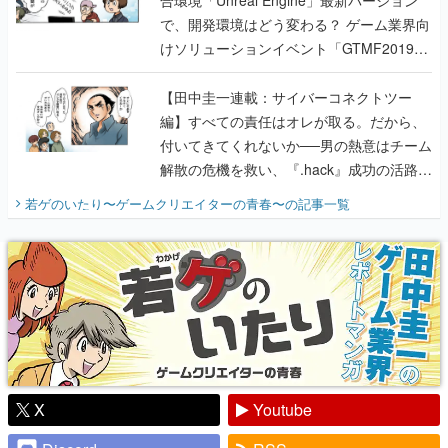
で、開発環境はどう変わる？ ゲーム業界向
けソリューションイベント「GTMF2019」
に行って、より理解を深めよう【PR】
【田中圭一連載：サイバーコネクトツー
編】すべての責任はオレが取る。だから、
付いてきてくれないか──男の熱意はチーム
解散の危機を救い、『.hack』成功の活路を
開く。業界の快男児・松山 洋に流れる血は
若ゲのいたり〜ゲームクリエイターの青春〜
の記事一覧
『少年ジャンプ』色だった【若ゲのいた
り】
X
Youtube