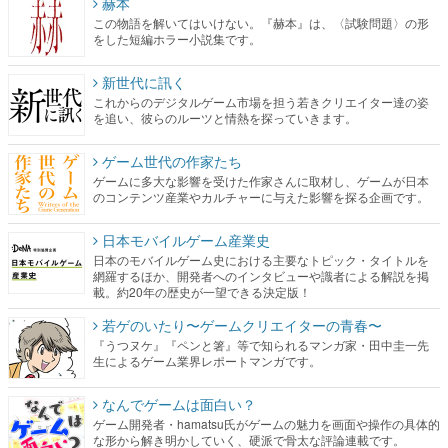
赫本
この物語を解いてはいけない。『赫本』は、〈試験問題〉の形
をした短編ホラー小説集です。
新世代に訊く
これからのデジタルゲーム市場を担う若きクリエイター達の姿
を追い、彼らのルーツと情熱を探っていきます。
ゲーム世代の作家たち
ゲームに多大な影響を受けた作家さんに取材し、ゲームが日本
のコンテンツ産業やカルチャーに与えた影響を探る企画です。
日本モバイルゲーム産業史
日本のモバイルゲーム史における主要なトピック・タイトルを
網羅するほか、開発者へのインタビューや識者による解説を掲
載。約20年の歴史が一望できる決定版！
若ゲのいたり〜ゲームクリエイターの青春〜
『うつヌケ』『ペンと箸』等で知られるマンガ家・田中圭一先
生によるゲーム業界レポートマンガです。
なんでゲームは面白い？
ゲーム開発者・hamatsu氏がゲームの魅力を画面や操作の具体的
な形から解き明かしていく、硬派で骨太な評論連載です。