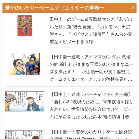
若ゲのいたり〜ゲームクリエイターの青春〜
田中圭一のゲーム業界取材マンガ『若ゲの
いたり』第2巻が発売。『ポケモン』田尻
智さん、『ゼビウス』遠藤雅伸さんらの貴
重なエピソードを収録
【田中圭一連載：アイマス/ガンダム 戦場
の絆 編】わがままな王様のわがままなニー
ズを満たす！──小山順一朗が貫く姿勢に、
ゲームクリエイターとしての矜持を見た
【若ゲのいたり最終回】
【田中圭一連載：バーチャファイター編】
「新しい3D表現のために、軍事技術を採り
入れたい」世界情勢を味方につけて、ゲー
ムに革命をもたらした鈴木 裕の功績【若ゲ
のいたり】
【田中圭一：若ゲのいたり】ゲーム開発統
合環境「Unreal Engine」最新バージョン