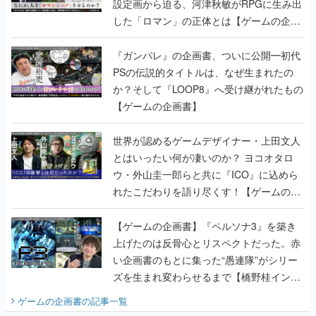
設定画から迫る、河津秋敏がRPGに生み出
した「ロマン」の正体とは【ゲームの企画
書】
『ガンパレ』の企画書、ついに公開━初代
PSの伝説的タイトルは、なぜ生まれたの
か？そして『LOOP8』へ受け継がれたもの
【ゲームの企画書】
世界が認めるゲームデザイナー・上田文人
とはいったい何が凄いのか？ ヨコオタロ
ウ・外山圭一郎らと共に『ICO』に込めら
れたこだわりを語り尽くす！【ゲームの企
画書】
【ゲームの企画書】『ペルソナ3』を築き
上げたのは反骨心とリスペクトだった。赤
い企画書のもとに集った“愚連隊”がシリー
ズを生まれ変わらせるまで【橋野桂インタ
ビュー】
ゲームの企画書
の記事一覧