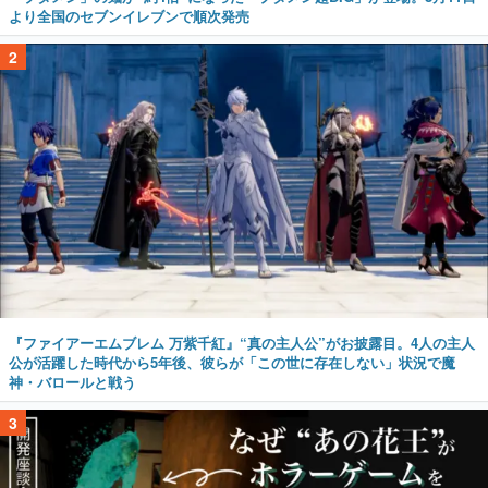
より全国のセブンイレブンで順次発売
2
『ファイアーエムブレム 万紫千紅』“真の主人公”がお披露目。4人の主人
公が活躍した時代から5年後、彼らが「この世に存在しない」状況で魔
神・バロールと戦う
3