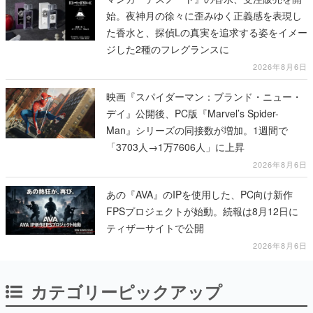
始。夜神月の徐々に歪みゆく正義感を表現し
た香水と、探偵Lの真実を追求する姿をイメー
ジした2種のフレグランスに
2026年8月6日
映画『スパイダーマン：ブランド・ニュー・
デイ』公開後、PC版『Marvel’s Spider-
Man』シリーズの同接数が増加。1週間で
「3703人→1万7606人」に上昇
2026年8月6日
あの『AVA』のIPを使用した、PC向け新作
FPSプロジェクトが始動。続報は8月12日に
ティザーサイトで公開
2026年8月6日
カテゴリーピックアップ