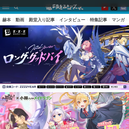
広告をスキップ
赫本
動画
殿堂入り記事
インタビュー
特集記事
マンガ
ピックアップ
電ファミのいま読まれている記事ランキング
アプリセール情報