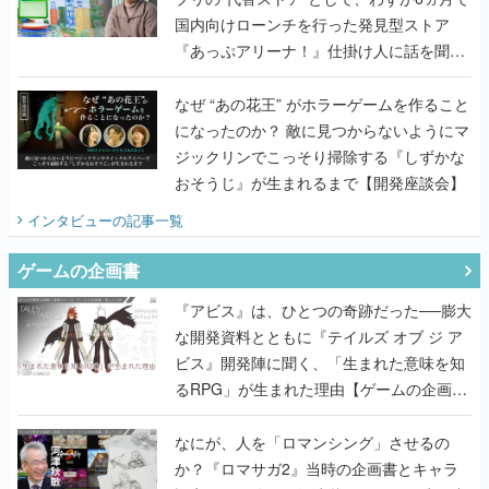
国内向けローンチを行った発見型ストア
『あっぷアリーナ！』仕掛け人に話を聞い
てみた
なぜ “あの花王” がホラーゲームを作ること
になったのか？ 敵に見つからないようにマ
ジックリンでこっそり掃除する『しずかな
おそうじ』が生まれるまで【開発座談会】
インタビュー
の記事一覧
ゲームの企画書
『アビス』は、ひとつの奇跡だった──膨大
な開発資料とともに『テイルズ オブ ジ ア
ビス』開発陣に聞く、「生まれた意味を知
るRPG」が生まれた理由【ゲームの企画
書】
なにが、人を「ロマンシング」させるの
か？『ロマサガ2』当時の企画書とキャラ