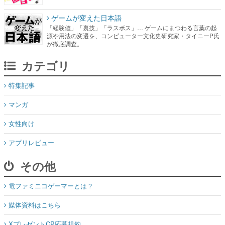
ゲームが変えた日本語
「経験値」「裏技」「ラスボス」… ゲームにまつわる言葉の起
源や用法の変遷を、コンピューター文化史研究家・タイニーP氏
が徹底調査。
カテゴリ
特集記事
マンガ
女性向け
アプリレビュー
その他
電ファミニコゲーマーとは？
媒体資料はこちら
XプレゼントCP応募規約