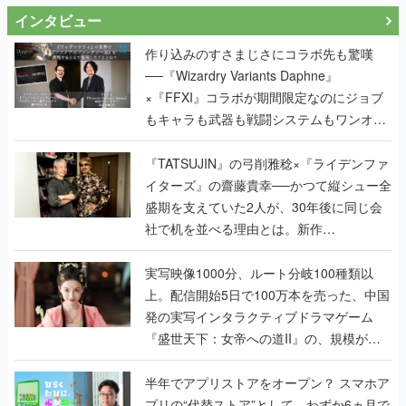
インタビュー
作り込みのすさまじさにコラボ先も驚嘆
──『Wizardry Variants Daphne』
×『FFXI』コラボが期間限定なのにジョブ
もキャラも武器も戦闘システムもワンオフ
で作り込まれた理由を両ディレクターに聞
く
『TATSUJIN』の弓削雅稔×『ライデンファ
イターズ』の齋藤貴幸──かつて縦シュー全
盛期を支えていた2人が、30年後に同じ会
社で机を並べる理由とは。新作
『TATSUJIN EXTREME』で初タッグを組
んだレジェンド2人に訊く開発秘話
実写映像1000分、ルート分岐100種類以
上。配信開始5日で100万本を売った、中国
発の実写インタラクティブドラマゲーム
『盛世天下：女帝への道II』の、規模が違
うこだわりをプロデューサーに聞いた
半年でアプリストアをオープン？ スマホア
プリの“代替ストア”として、わずか6ヵ月で