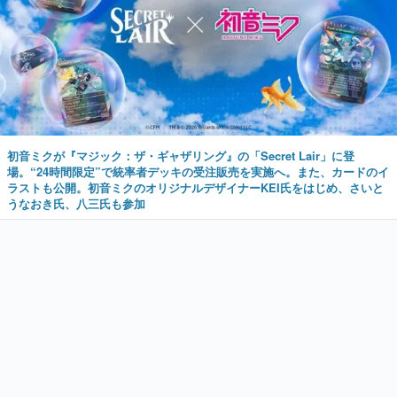
初音ミクが『マジック：ザ・ギャザリング』の「Secret Lair」に登
場。“24時間限定”で統率者デッキの受注販売を実施へ。また、カードのイ
ラストも公開。初音ミクのオリジナルデザイナーKEI氏をはじめ、さいと
うなおき氏、八三氏も参加