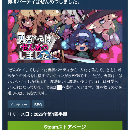
勇者パーティはぜんめつしました。
“ぜんめつ”してしまった勇者パーティから1人だけ選んで、ともに迷
宮からの脱出を目指すダンジョン探索RPGです。 ただし勇者は「は
い/いいえ」しか喋れず、魔法使いは魔法が使えず、戦士は可愛らし
い人形になっていて、僧侶は██を崇拝しています。誰を救うのかを
選ぶのは、あなたです。
インディー
RPG
リリース日：2026年第4四半期
Steamストアページ