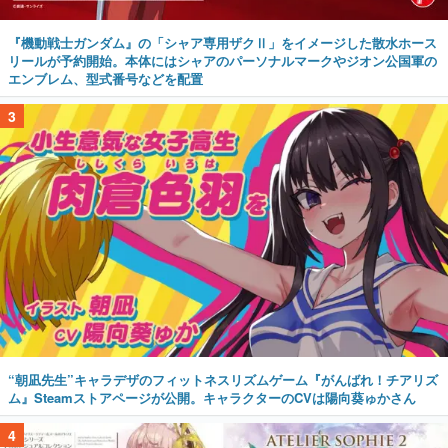
『機動戦士ガンダム』の「シャア専用ザクⅡ」をイメージした散水ホース
リールが予約開始。本体にはシャアのパーソナルマークやジオン公国軍の
エンブレム、型式番号などを配置
3
“朝凪先生”キャラデザのフィットネスリズムゲーム『がんばれ！チアリズ
ム』Steamストアページが公開。キャラクターのCVは陽向葵ゅかさん
4