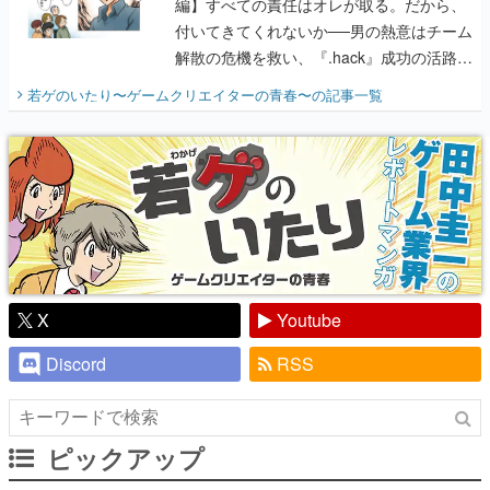
編】すべての責任はオレが取る。だから、
付いてきてくれないか──男の熱意はチーム
解散の危機を救い、『.hack』成功の活路を
開く。業界の快男児・松山 洋に流れる血は
若ゲのいたり〜ゲームクリエイターの青春〜
の記事一覧
『少年ジャンプ』色だった【若ゲのいた
り】
X
Youtube
Discord
RSS
ピックアップ