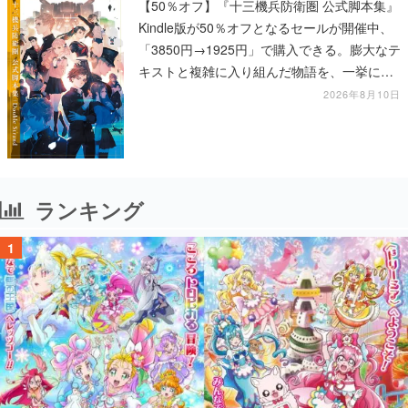
【50％オフ】『十三機兵防衛圏 公式脚本集』
Kindle版が50％オフとなるセールが開催中、
「3850円→1925円」で購入できる。膨大なテ
キストと複雑に入り組んだ物語を、一挙に再
確認
2026年8月10日
ランキング
1