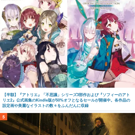
【半額】『アトリエ』「不思議」シリーズ3部作および『ソフィーのアト
リエ2』公式画集のKindle版が50%オフとなるセールが開催中。各作品の
設定画や美麗なイラストの数々をふんだんに収録
5