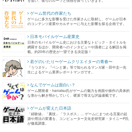
を追い、彼らのルーツと情熱を探っていきます。
ゲーム世代の作家たち
ゲームに多大な影響を受けた作家さんに取材し、ゲームが日本
のコンテンツ産業やカルチャーに与えた影響を探る企画です。
日本モバイルゲーム産業史
日本のモバイルゲーム史における主要なトピック・タイトルを
網羅するほか、開発者へのインタビューや識者による解説を掲
載。約20年の歴史が一望できる決定版！
若ゲのいたり〜ゲームクリエイターの青春〜
『うつヌケ』『ペンと箸』等で知られるマンガ家・田中圭一先
生によるゲーム業界レポートマンガです。
なんでゲームは面白い？
ゲーム開発者・hamatsu氏がゲームの魅力を画面や操作の具体的
な形から解き明かしていく、硬派で骨太な評論連載です。
ゲームが変えた日本語
「経験値」「裏技」「ラスボス」… ゲームにまつわる言葉の起
源や用法の変遷を、コンピューター文化史研究家・タイニーP氏
が徹底調査。