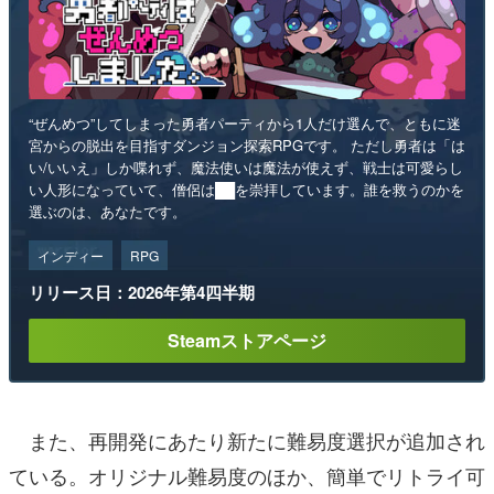
“ぜんめつ”してしまった勇者パーティから1人だけ選んで、ともに迷
宮からの脱出を目指すダンジョン探索RPGです。 ただし勇者は「は
い/いいえ」しか喋れず、魔法使いは魔法が使えず、戦士は可愛らし
い人形になっていて、僧侶は██を崇拝しています。誰を救うのかを
選ぶのは、あなたです。
インディー
RPG
リリース日：2026年第4四半期
Steamストアページ
また、再開発にあたり新たに難易度選択が追加され
ている。オリジナル難易度のほか、簡単でリトライ可