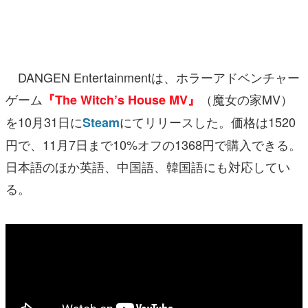
マンガ
女性向け
DANGEN Entertainmentは、ホラーアドベンチャー
アプリレビュー
ゲーム
（魔女の家MV）
『The Witch’s House MV』
その他
を10月31日に
にてリリースした。価格は1520
Steam
電ファミニコゲーマーとは？
円で、11月7日まで10%オフの1368円で購入できる。
日本語のほか英語、中国語、韓国語にも対応してい
運営：株式会社マレ
る。