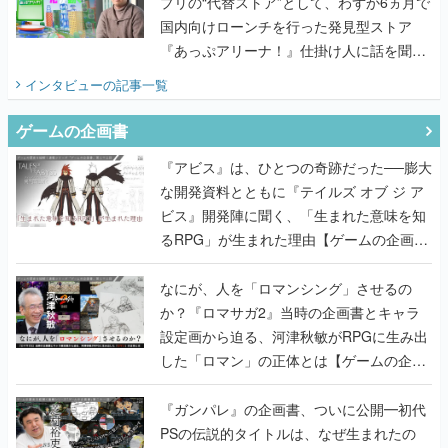
プリの“代替ストア”として、わずか6ヵ月で
国内向けローンチを行った発見型ストア
『あっぷアリーナ！』仕掛け人に話を聞い
てみた
インタビュー
の記事一覧
ゲームの企画書
『アビス』は、ひとつの奇跡だった──膨大
な開発資料とともに『テイルズ オブ ジ ア
ビス』開発陣に聞く、「生まれた意味を知
るRPG」が生まれた理由【ゲームの企画
書】
なにが、人を「ロマンシング」させるの
か？『ロマサガ2』当時の企画書とキャラ
設定画から迫る、河津秋敏がRPGに生み出
した「ロマン」の正体とは【ゲームの企画
書】
『ガンパレ』の企画書、ついに公開━初代
PSの伝説的タイトルは、なぜ生まれたの