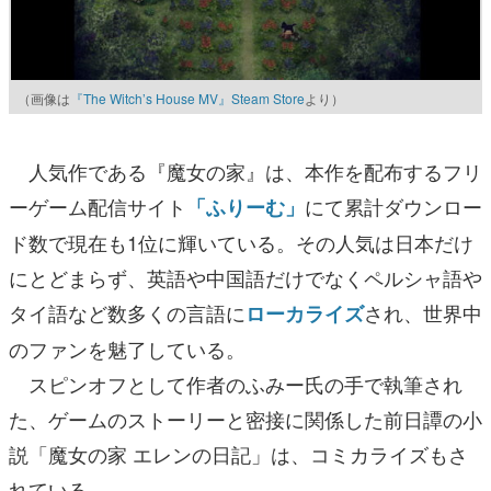
（画像は
『The Witch’s House MV』Steam Store
より）
人気作である『魔女の家』は、本作を配布するフリ
ーゲーム配信サイト
にて累計ダウンロー
「ふりーむ」
ド数で現在も1位に輝いている。その人気は日本だけ
にとどまらず、英語や中国語だけでなくペルシャ語や
タイ語など数多くの言語に
され、世界中
ローカライズ
のファンを魅了している。
スピンオフとして作者のふみー氏の手で執筆され
た、ゲームのストーリーと密接に関係した前日譚の小
説「魔女の家 エレンの日記」は、コミカライズもさ
れている。