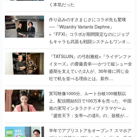
く本気だった
作り込みのすさまじさにコラボ先も驚嘆
──『Wizardry Variants Daphne』
×『FFXI』コラボが期間限定なのにジョブ
もキャラも武器も戦闘システムもワンオフ
で作り込まれた理由を両ディレクターに聞
く
『TATSUJIN』の弓削雅稔×『ライデンファ
イターズ』の齋藤貴幸──かつて縦シュー全
盛期を支えていた2人が、30年後に同じ会
社で机を並べる理由とは。新作
『TATSUJIN EXTREME』で初タッグを組
んだレジェンド2人に訊く開発秘話
実写映像1000分、ルート分岐100種類以
上。配信開始5日で100万本を売った、中国
発の実写インタラクティブドラマゲーム
『盛世天下：女帝への道II』の、規模が違
うこだわりをプロデューサーに聞いた
半年でアプリストアをオープン？ スマホア