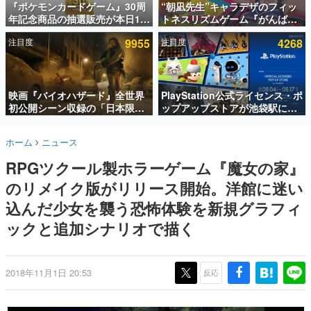
『ポケモンカードゲーム』30周
“朝凪先生”キャラデザのフィッ
年記念商品の抽選販売が本日12
トネスリズムゲーム『がんば
インタビュー
時より開始。拡張パック「30th
れ！チアリズム』Steamストア
注目度
9955
注目度
4268
CELEBRATION」のボックス
ページが公開。キャラクターの
連載・特集一覧
に、「プレミアムデッキセット
CVは陽向葵ゅかさん
エーフィ・ブラッキー」
殿堂入り記事
「FUTURISTIC BOX」の計3商
SNS拡散数が数千以上！ ページビュー数万以上！ などな
品
映画『バイオハザード』全世界
PlayStation公式ライセンス・ポ
ど。多くの人々に読まれた、電ファミ渾身の“殿堂入り”記
初公開シーン収録の「日本限
ップアップストアが池袋駅にて
事をまとめました。
定」予告映像が解禁。バイオの
期間限定で開催。夏のアパレル
日（8月10日）にあわせて、
や『ブラッドボーン』の新作ア
ゲームの企画書
ホーム
ニュース
「ラクーンシティ総合病院」へ
イテムが登場
名作ゲームクリエイターの方々に製作時のエピソードをお
聞きし、ヒットする企画（ゲーム）とは何か？を探ってい
行く配達人の姿が披露
RPGツクール製ホラーゲーム『魔女の家』
きます。
のリメイク版がリリース開始。洋館に迷い
赫本
この物語を解いてはいけない。『赫本』は、〈試験問題〉
込んだ少女を襲う恐怖体験を新規グラフィ
の形をした短編ホラー小説集です。
ックと追加シナリオで描く
新世代に訊く
これからのデジタルゲーム市場を担う若きクリエイター達
の姿を追い、彼らのルーツと情熱を探っていきます。
2018年11月1日 20:53
反応
ゲーム世代の作家たち
ゲームに多大な影響を受けた作家さんに取材し、ゲームが