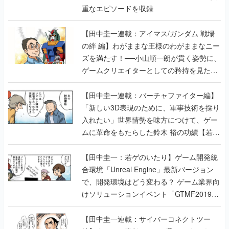
重なエピソードを収録
【田中圭一連載：アイマス/ガンダム 戦場
の絆 編】わがままな王様のわがままなニー
ズを満たす！──小山順一朗が貫く姿勢に、
ゲームクリエイターとしての矜持を見た
【若ゲのいたり最終回】
【田中圭一連載：バーチャファイター編】
「新しい3D表現のために、軍事技術を採り
入れたい」世界情勢を味方につけて、ゲー
ムに革命をもたらした鈴木 裕の功績【若ゲ
のいたり】
【田中圭一：若ゲのいたり】ゲーム開発統
合環境「Unreal Engine」最新バージョン
で、開発環境はどう変わる？ ゲーム業界向
けソリューションイベント「GTMF2019」
に行って、より理解を深めよう【PR】
【田中圭一連載：サイバーコネクトツー