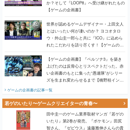
か？そして『LOOP8』へ受け継がれたもの
【ゲームの企画書】
世界が認めるゲームデザイナー・上田文人
とはいったい何が凄いのか？ ヨコオタロ
ウ・外山圭一郎らと共に『ICO』に込めら
れたこだわりを語り尽くす！【ゲームの企
画書】
【ゲームの企画書】『ペルソナ3』を築き
上げたのは反骨心とリスペクトだった。赤
い企画書のもとに集った“愚連隊”がシリー
ズを生まれ変わらせるまで【橋野桂インタ
ビュー】
ゲームの企画書
の記事一覧
若ゲのいたり〜ゲームクリエイターの青春〜
田中圭一のゲーム業界取材マンガ『若ゲの
いたり』第2巻が発売。『ポケモン』田尻
智さん、『ゼビウス』遠藤雅伸さんらの貴