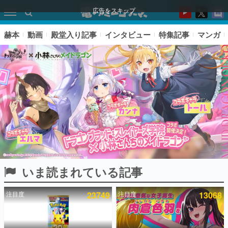
広告をスキップ
赫本
動画
殿堂入り記事
インタビュー
特集記事
マンガ
いま読まれている記事
ピックアップ
注目度
23749
注目度
13068
電ファミのいま読まれている記事ランキング
アプリセール情報