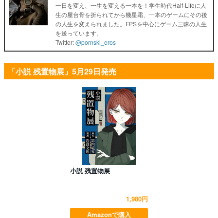
一日を変え、一生を変える一本を！学生時代Half-Lifeに人
生の屋台骨を折られてから幾星霜、一本のゲームにその後
の人生を変えられました。FPSを中心にゲーム三昧の人生
を送っています。
Twitter:
@pornski_eros
「小説 残置物展」5月29日発売
小説 残置物展
1,980円
Amazonで購入