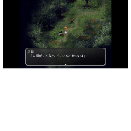
日本のコンテンツ産業やカルチャーに与えた影響を探る企
画です。
日本モバイルゲーム産業史
日本のモバイルゲーム史における主要なトピック・タイト
ルを網羅するほか、開発者へのインタビューや識者による
解説を掲載。約20年の歴史が一望できる決定版！
若ゲのいたり〜ゲームクリエイターの青春〜
『うつヌケ』『ペンと箸』等で知られるマンガ家・田中圭
一先生によるゲーム業界レポートマンガです。
なんでゲームは面白い？
ゲーム開発者・hamatsu氏がゲームの魅力を画面や操作の
具体的な形から解き明かしていく、硬派で骨太な評論連載
です。
ゲームが変えた日本語
「経験値」「裏技」「ラスボス」… ゲームにまつわる言葉
の起源や用法の変遷を、コンピューター文化史研究家・タ
イニーP氏が徹底調査。
カテゴリ
特集記事