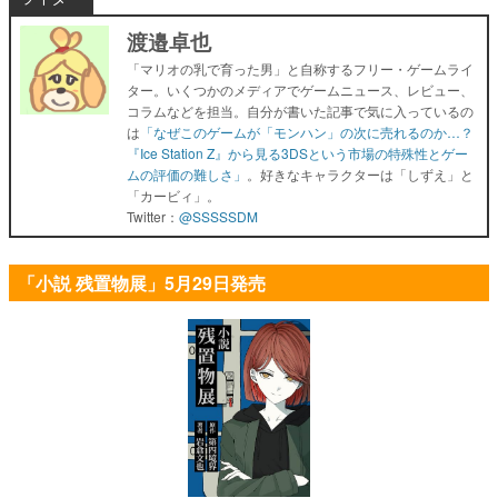
渡邉卓也
「マリオの乳で育った男」と自称するフリー・ゲームライ
ター。いくつかのメディアでゲームニュース、レビュー、
コラムなどを担当。自分が書いた記事で気に入っているの
は
「なぜこのゲームが「モンハン」の次に売れるのか…？
『Ice Station Z』から見る3DSという市場の特殊性とゲー
ムの評価の難しさ」
。好きなキャラクターは「しずえ」と
「カービィ」。
Twitter：
@SSSSSDM
「小説 残置物展」5月29日発売