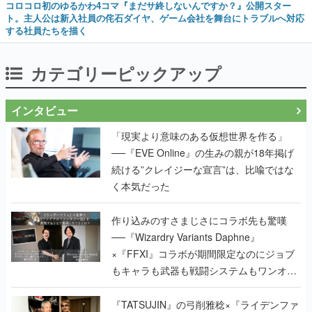
コロコロ初のゆるかわ4コマ『まだサ終しないんですか？』公開スター
ト。主人公は新入社員の侘石ダイヤ、ゲーム会社を舞台にトラブルへ対応
する社員たちを描く
カテゴリーピックアップ
インタビュー
「現実より意味のある仮想世界を作る」
──『EVE Online』の生みの親が18年掲げ
続ける”クレイジーな宣言”は、比喩ではな
く本気だった
作り込みのすさまじさにコラボ先も驚嘆
──『Wizardry Variants Daphne』
×『FFXI』コラボが期間限定なのにジョブ
もキャラも武器も戦闘システムもワンオフ
で作り込まれた理由を両ディレクターに聞
く
『TATSUJIN』の弓削雅稔×『ライデンファ