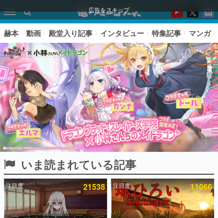
広告をスキップ
赫本
動画
殿堂入り記事
インタビュー
特集記事
マンガ
いま読まれている記事
ピックアップ
注目度
21538
注目度
11066
電ファミのいま読まれている記事ランキング
アプリセール情報