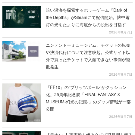
暗い深海を探索するホラーゲーム『Dark of
the Depths』がSteamにて配信開始。懐中電
灯の光をたよりに海底からの脱出を目指す
2026年8月7日
ニンテンドーミュージアム、チケットの転売
や決済代行について注意喚起。公式サイト以
外で買ったチケットで入館できない事例が複
数発生
2026年8月7日
『FF10』の“ブリッツボール”がクッション
化。25周年記念展「FINAL FANTASY X
MUSEUM-幻光の記憶-」のグッズ情報が一部
公開
2026年8月7日
【最大4人】宇宙船を組み立てて惑星間を渡る