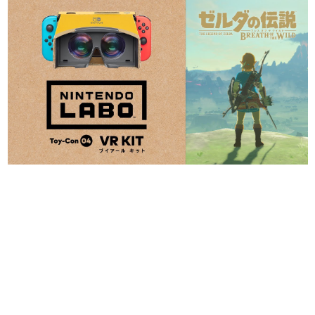
日本のコンテンツ産業やカルチャーに与えた影響を探る企
画です。
日本モバイルゲーム産業史
日本のモバイルゲーム史における主要なトピック・タイト
ルを網羅するほか、開発者へのインタビューや識者による
解説を掲載。約20年の歴史が一望できる決定版！
若ゲのいたり〜ゲームクリエイターの青春〜
『うつヌケ』『ペンと箸』等で知られるマンガ家・田中圭
一先生によるゲーム業界レポートマンガです。
なんでゲームは面白い？
ゲーム開発者・hamatsu氏がゲームの魅力を画面や操作の
具体的な形から解き明かしていく、硬派で骨太な評論連載
です。
ゲームが変えた日本語
「経験値」「裏技」「ラスボス」… ゲームにまつわる言葉
の起源や用法の変遷を、コンピューター文化史研究家・タ
イニーP氏が徹底調査。
カテゴリ
特集記事