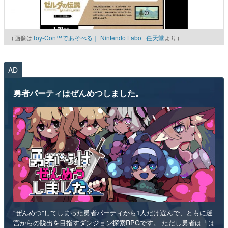
（画像は
Toy-Con™であそべる｜ Nintendo Labo | 任天堂
より）
AD
勇者パーティはぜんめつしました。
“ぜんめつ”してしまった勇者パーティから1人だけ選んで、ともに迷
宮からの脱出を目指すダンジョン探索RPGです。 ただし勇者は「は