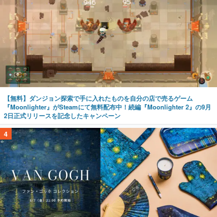
【無料】ダンジョン探索で手に入れたものを自分の店で売るゲーム
『Moonlighter』がSteamにて無料配布中！続編『Moonlighter 2』の9月
2日正式リリースを記念したキャンペーン
4