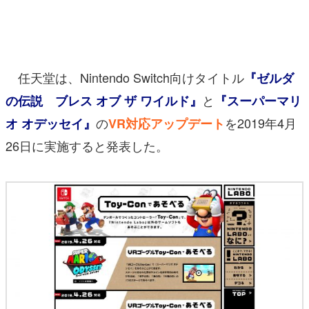
マンガ
女性向け
任天堂は、Nintendo Switch向けタイトル
『ゼルダ
アプリレビュー
と
の伝説 ブレス オブ ザ ワイルド』
『スーパーマリ
その他
の
を2019年4月
オ オデッセイ』
VR対応アップデート
電ファミニコゲーマーとは？
26日に実施すると発表した。
運営：株式会社マレ