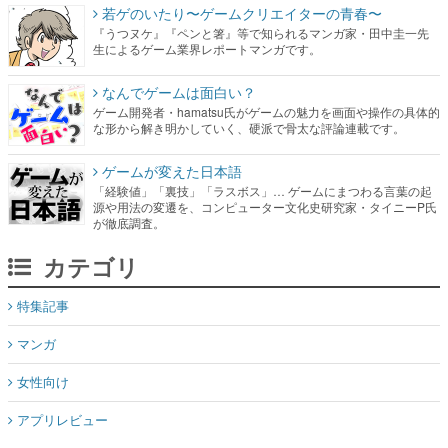
若ゲのいたり〜ゲームクリエイターの青春〜
『うつヌケ』『ペンと箸』等で知られるマンガ家・田中圭一先
生によるゲーム業界レポートマンガです。
なんでゲームは面白い？
ゲーム開発者・hamatsu氏がゲームの魅力を画面や操作の具体的
な形から解き明かしていく、硬派で骨太な評論連載です。
ゲームが変えた日本語
「経験値」「裏技」「ラスボス」… ゲームにまつわる言葉の起
源や用法の変遷を、コンピューター文化史研究家・タイニーP氏
が徹底調査。
カテゴリ
特集記事
マンガ
女性向け
アプリレビュー