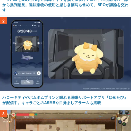
から批判意見。違法薬物の使用と思しき描写も含めて、BPOが議論を交わ
す
2
ハローキティやポムポムプリンと眠れる睡眠サポートアプリ『ゆめたび』
が配信中。キャラごとのASMRや目覚ましアラームも搭載
3