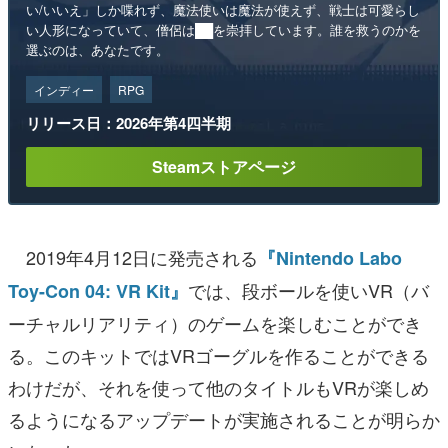
い/いいえ」しか喋れず、魔法使いは魔法が使えず、戦士は可愛らし
い人形になっていて、僧侶は██を崇拝しています。誰を救うのかを
選ぶのは、あなたです。
インディー
RPG
リリース日：2026年第4四半期
Steamストアページ
2019年4月12日に発売される
『Nintendo Labo
では、段ボールを使いVR（バ
Toy-Con 04: VR Kit』
ーチャルリアリティ）のゲームを楽しむことができ
る。このキットではVRゴーグルを作ることができる
わけだが、それを使って他のタイトルもVRが楽しめ
るようになるアップデートが実施されることが明らか