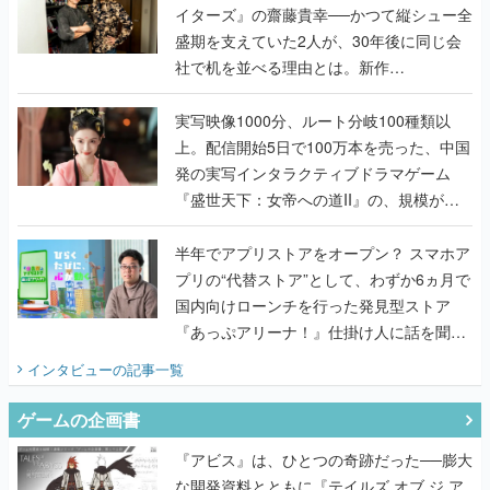
イターズ』の齋藤貴幸──かつて縦シュー全
盛期を支えていた2人が、30年後に同じ会
社で机を並べる理由とは。新作
『TATSUJIN EXTREME』で初タッグを組
んだレジェンド2人に訊く開発秘話
実写映像1000分、ルート分岐100種類以
上。配信開始5日で100万本を売った、中国
発の実写インタラクティブドラマゲーム
『盛世天下：女帝への道II』の、規模が違
うこだわりをプロデューサーに聞いた
半年でアプリストアをオープン？ スマホア
プリの“代替ストア”として、わずか6ヵ月で
国内向けローンチを行った発見型ストア
『あっぷアリーナ！』仕掛け人に話を聞い
てみた
インタビュー
の記事一覧
ゲームの企画書
『アビス』は、ひとつの奇跡だった──膨大
な開発資料とともに『テイルズ オブ ジ ア