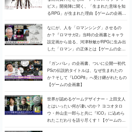
ビス』開発陣に聞く、「生まれた意味を知
るRPG」が生まれた理由【ゲームの企画
書】
なにが、人を「ロマンシング」させるの
か？『ロマサガ2』当時の企画書とキャラ
設定画から迫る、河津秋敏がRPGに生み出
した「ロマン」の正体とは【ゲームの企画
書】
『ガンパレ』の企画書、ついに公開━初代
PSの伝説的タイトルは、なぜ生まれたの
か？そして『LOOP8』へ受け継がれたもの
【ゲームの企画書】
世界が認めるゲームデザイナー・上田文人
とはいったい何が凄いのか？ ヨコオタロ
ウ・外山圭一郎らと共に『ICO』に込めら
れたこだわりを語り尽くす！【ゲームの企
画書】