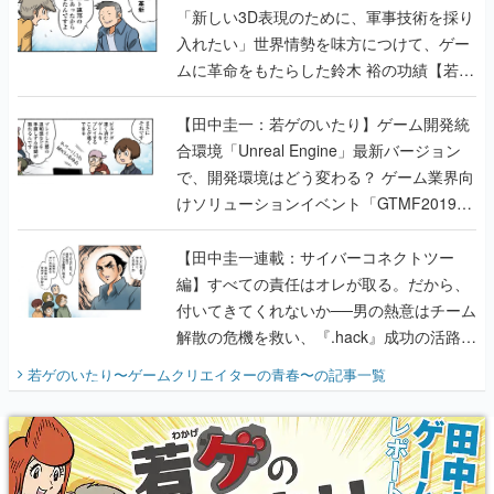
「新しい3D表現のために、軍事技術を採り
入れたい」世界情勢を味方につけて、ゲー
ムに革命をもたらした鈴木 裕の功績【若ゲ
のいたり】
【田中圭一：若ゲのいたり】ゲーム開発統
合環境「Unreal Engine」最新バージョン
で、開発環境はどう変わる？ ゲーム業界向
けソリューションイベント「GTMF2019」
に行って、より理解を深めよう【PR】
【田中圭一連載：サイバーコネクトツー
編】すべての責任はオレが取る。だから、
付いてきてくれないか──男の熱意はチーム
解散の危機を救い、『.hack』成功の活路を
開く。業界の快男児・松山 洋に流れる血は
若ゲのいたり〜ゲームクリエイターの青春〜
の記事一覧
『少年ジャンプ』色だった【若ゲのいた
り】