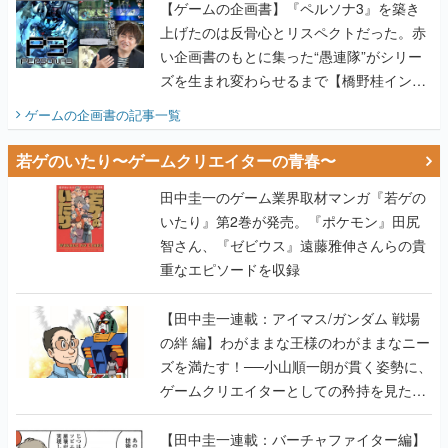
【ゲームの企画書】『ペルソナ3』を築き
上げたのは反骨心とリスペクトだった。赤
い企画書のもとに集った“愚連隊”がシリー
ズを生まれ変わらせるまで【橋野桂インタ
ビュー】
ゲームの企画書
の記事一覧
若ゲのいたり〜ゲームクリエイターの青春〜
田中圭一のゲーム業界取材マンガ『若ゲの
いたり』第2巻が発売。『ポケモン』田尻
智さん、『ゼビウス』遠藤雅伸さんらの貴
重なエピソードを収録
【田中圭一連載：アイマス/ガンダム 戦場
の絆 編】わがままな王様のわがままなニー
ズを満たす！──小山順一朗が貫く姿勢に、
ゲームクリエイターとしての矜持を見た
【若ゲのいたり最終回】
【田中圭一連載：バーチャファイター編】