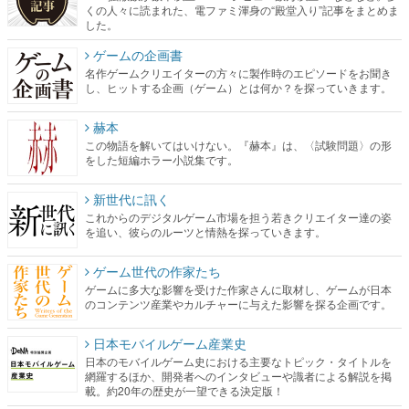
くの人々に読まれた、電ファミ渾身の“殿堂入り”記事をまとめま
した。
ゲームの企画書
名作ゲームクリエイターの方々に製作時のエピソードをお聞き
し、ヒットする企画（ゲーム）とは何か？を探っていきます。
赫本
この物語を解いてはいけない。『赫本』は、〈試験問題〉の形
をした短編ホラー小説集です。
新世代に訊く
これからのデジタルゲーム市場を担う若きクリエイター達の姿
を追い、彼らのルーツと情熱を探っていきます。
ゲーム世代の作家たち
ゲームに多大な影響を受けた作家さんに取材し、ゲームが日本
のコンテンツ産業やカルチャーに与えた影響を探る企画です。
日本モバイルゲーム産業史
日本のモバイルゲーム史における主要なトピック・タイトルを
網羅するほか、開発者へのインタビューや識者による解説を掲
載。約20年の歴史が一望できる決定版！