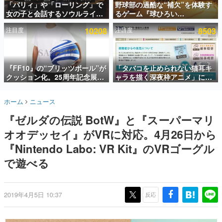
「パリィ」や「ローリング」で
野球部の過酷な“補欠”を体験す
女の子と会話するソウルライク
るゲーム『球ひろい
インタビュー
恋愛ゲーム『小早川さんはソウ
Simulator』が「1件」のウィッ
注目度
10208
注目度
8503
ルライク』無料公開。返事に失
シュリストをもとにチェコ語に
連載・特集一覧
敗すると「YOU DIED」
対応しSNSで話題に。『キング
ダム・カム』開発元やチェコの
殿堂入り記事
プロ野球選手から称賛の声
SNS拡散数が数千以上！ ページビュー数万以上！ などな
『FF10』の“ブリッツボール”が
「タバコを止められない猫耳キ
ど。多くの人々に読まれた、電ファミ渾身の“殿堂入り”記
クッション化。25周年記念展
ャラを描く深夜枠アニメ」に視
事をまとめました。
「FINAL FANTASY X
聴者の一部から批判意見。違法
MUSEUM-幻光の記憶-」のグッ
薬物の使用と思しき描写も含め
ゲームの企画書
ホーム
ニュース
ズ情報が一部公開
て、BPOが議論を交わす
名作ゲームクリエイターの方々に製作時のエピソードをお
聞きし、ヒットする企画（ゲーム）とは何か？を探ってい
『ゼルダの伝説 BotW』と『スーパーマリ
きます。
オオデッセイ』がVRに対応。4月26日から
赫本
この物語を解いてはいけない。『赫本』は、〈試験問題〉
『Nintendo Labo: VR Kit』のVRゴーグル
の形をした短編ホラー小説集です。
で遊べる
新世代に訊く
これからのデジタルゲーム市場を担う若きクリエイター達
の姿を追い、彼らのルーツと情熱を探っていきます。
2019年4月5日 10:37
反応
ゲーム世代の作家たち
ゲームに多大な影響を受けた作家さんに取材し、ゲームが