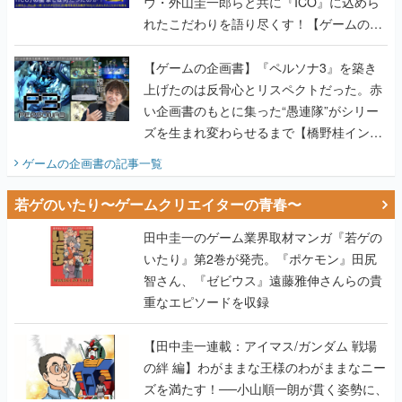
ウ・外山圭一郎らと共に『ICO』に込めら
れたこだわりを語り尽くす！【ゲームの企
画書】
【ゲームの企画書】『ペルソナ3』を築き
上げたのは反骨心とリスペクトだった。赤
い企画書のもとに集った“愚連隊”がシリー
ズを生まれ変わらせるまで【橋野桂インタ
ビュー】
ゲームの企画書
の記事一覧
若ゲのいたり〜ゲームクリエイターの青春〜
田中圭一のゲーム業界取材マンガ『若ゲの
いたり』第2巻が発売。『ポケモン』田尻
智さん、『ゼビウス』遠藤雅伸さんらの貴
重なエピソードを収録
【田中圭一連載：アイマス/ガンダム 戦場
の絆 編】わがままな王様のわがままなニー
ズを満たす！──小山順一朗が貫く姿勢に、