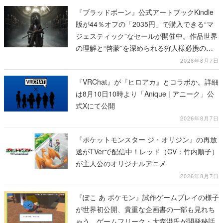
『ブラッドボーン』公式アートブックKindle
版が44％オフの「2035円」で購入できる“マ
ジェスティック”なセールが開催中。作品世界
の理解と“啓蒙”を深められる狩人様必携の一
冊
2026年8月7日
『VRChat』が『ヒロアカ』とコラボか。詳細
は8月10日10時より「Anique | アニーク」公
式Xにて公開
2026年8月7日
『ポケットモンスター ジ・オリジン』の再放
送がTVerで配信中！レッド（CV：竹内順子）
が主人公のオリジナルアニメ
2026年8月7日
『ぽこ あ ポケモン』試作ゲームプレイの様子
が世界初公開、貴重な企画書の一部も見れち
ゃう。ゲームフリーク・大森滋氏が開発秘話