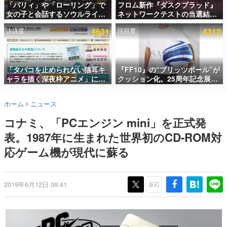
「パリィ」や「ローリング」で
フロム新作『ダスクブラッド』
女の子と会話するソウルライク
ネットワークテストの当選結果
インタビュー
恋愛ゲーム『小早川さんはソウ
が8月7日22時に発表。応募サイ
注目度
4631
注目度
4312
ルライク』無料公開。返事に失
トのマイページから確認可能、
連載・特集一覧
敗すると「YOU DIED」
テスト実施は8月21日～24日
殿堂入り記事
SNS拡散数が数千以上！ ページビュー数万以上！ などな
「タバコを止められない猫耳キ
『FF10』の“ブリッツボール”が
ど。多くの人々に読まれた、電ファミ渾身の“殿堂入り”記
ャラを描く深夜枠アニメ」に視
クッション化。25周年記念展
事をまとめました。
聴者の一部から批判意見。違法
「FINAL FANTASY X
薬物の使用と思しき描写も含め
MUSEUM-幻光の記憶-」のグッ
ゲームの企画書
ホーム
ニュース
て、BPOが議論を交わす
ズ情報が一部公開
名作ゲームクリエイターの方々に製作時のエピソードをお
聞きし、ヒットする企画（ゲーム）とは何か？を探ってい
コナミ、「PCエンジン mini」を正式発
きます。
表。1987年に生まれた世界初のCD-ROM対
赫本
この物語を解いてはいけない。『赫本』は、〈試験問題〉
応ゲーム機が現代に蘇る
の形をした短編ホラー小説集です。
新世代に訊く
2019年6月12日 09:41
反応
これからのデジタルゲーム市場を担う若きクリエイター達
の姿を追い、彼らのルーツと情熱を探っていきます。
ゲーム世代の作家たち
ゲームに多大な影響を受けた作家さんに取材し、ゲームが