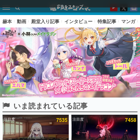
広告をスキップ
赫本
動画
殿堂入り記事
インタビュー
特集記事
マンガ
いま読まれている記事
ピックアップ
注目度
7535
注目度
7458
電ファミのいま読まれている記事ランキング
アプリセール情報