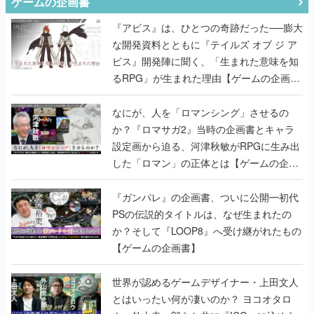
ゲームの企画書
『アビス』は、ひとつの奇跡だった──膨大
な開発資料とともに『テイルズ オブ ジ ア
ビス』開発陣に聞く、「生まれた意味を知
るRPG」が生まれた理由【ゲームの企画
書】
なにが、人を「ロマンシング」させるの
か？『ロマサガ2』当時の企画書とキャラ
設定画から迫る、河津秋敏がRPGに生み出
した「ロマン」の正体とは【ゲームの企画
書】
『ガンパレ』の企画書、ついに公開━初代
PSの伝説的タイトルは、なぜ生まれたの
か？そして『LOOP8』へ受け継がれたもの
【ゲームの企画書】
世界が認めるゲームデザイナー・上田文人
とはいったい何が凄いのか？ ヨコオタロ