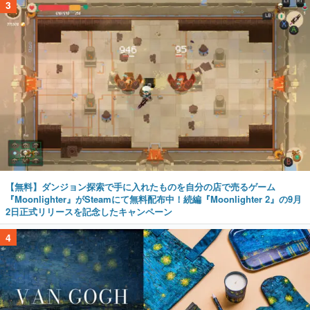
3
【無料】ダンジョン探索で手に入れたものを自分の店で売るゲーム
『Moonlighter』がSteamにて無料配布中！続編『Moonlighter 2』の9月
2日正式リリースを記念したキャンペーン
4