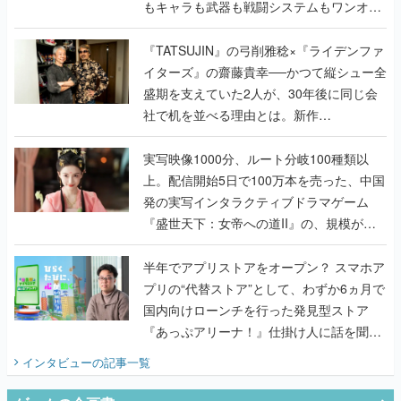
もキャラも武器も戦闘システムもワンオフ
で作り込まれた理由を両ディレクターに聞
く
『TATSUJIN』の弓削雅稔×『ライデンファ
イターズ』の齋藤貴幸──かつて縦シュー全
盛期を支えていた2人が、30年後に同じ会
社で机を並べる理由とは。新作
『TATSUJIN EXTREME』で初タッグを組
んだレジェンド2人に訊く開発秘話
実写映像1000分、ルート分岐100種類以
上。配信開始5日で100万本を売った、中国
発の実写インタラクティブドラマゲーム
『盛世天下：女帝への道II』の、規模が違
うこだわりをプロデューサーに聞いた
半年でアプリストアをオープン？ スマホア
プリの“代替ストア”として、わずか6ヵ月で
国内向けローンチを行った発見型ストア
『あっぷアリーナ！』仕掛け人に話を聞い
てみた
インタビュー
の記事一覧