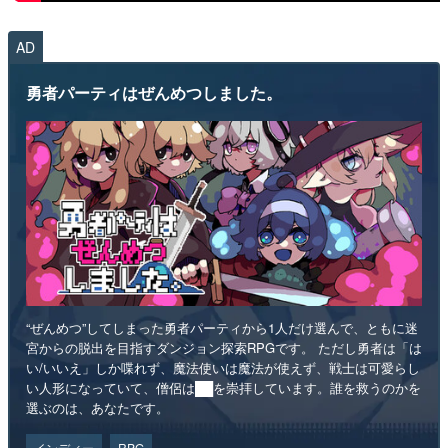
AD
勇者パーティはぜんめつしました。
“ぜんめつ”してしまった勇者パーティから1人だけ選んで、ともに迷
宮からの脱出を目指すダンジョン探索RPGです。 ただし勇者は「は
い/いいえ」しか喋れず、魔法使いは魔法が使えず、戦士は可愛らし
い人形になっていて、僧侶は██を崇拝しています。誰を救うのかを
選ぶのは、あなたです。
インディー
RPG