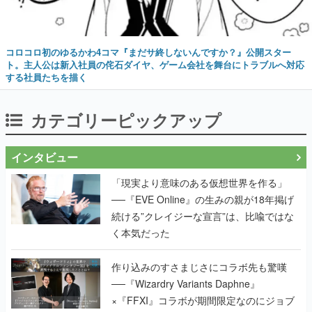
コロコロ初のゆるかわ4コマ『まだサ終しないんですか？』公開スター
ト。主人公は新入社員の侘石ダイヤ、ゲーム会社を舞台にトラブルへ対応
する社員たちを描く
カテゴリーピックアップ
インタビュー
「現実より意味のある仮想世界を作る」
──『EVE Online』の生みの親が18年掲げ
続ける”クレイジーな宣言”は、比喩ではな
く本気だった
作り込みのすさまじさにコラボ先も驚嘆
──『Wizardry Variants Daphne』
×『FFXI』コラボが期間限定なのにジョブ