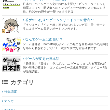
日本のモバイルゲーム史における主要なトピック・タイトルを
網羅するほか、開発者へのインタビューや識者による解説を掲
載。約20年の歴史が一望できる決定版！
若ゲのいたり〜ゲームクリエイターの青春〜
『うつヌケ』『ペンと箸』等で知られるマンガ家・田中圭一先
生によるゲーム業界レポートマンガです。
なんでゲームは面白い？
ゲーム開発者・hamatsu氏がゲームの魅力を画面や操作の具体的
な形から解き明かしていく、硬派で骨太な評論連載です。
ゲームが変えた日本語
「経験値」「裏技」「ラスボス」… ゲームにまつわる言葉の起
源や用法の変遷を、コンピューター文化史研究家・タイニーP氏
が徹底調査。
カテゴリ
特集記事
マンガ