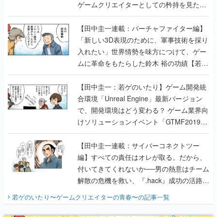
ゲームクリエイターとしての矜持を見た
【若ゲのいたり最終回】
【田中圭一連載：バーチャファイター編】
「新しい3D表現のために、軍事技術を採り
入れたい」世界情勢を味方につけて、ゲー
ムに革命をもたらした鈴木 裕の功績【若ゲ
のいたり】
【田中圭一：若ゲのいたり】ゲーム開発統
合環境「Unreal Engine」最新バージョン
で、開発環境はどう変わる？ ゲーム業界向
けソリューションイベント「GTMF2019」
に行って、より理解を深めよう【PR】
【田中圭一連載：サイバーコネクトツー
編】すべての責任はオレが取る。だから、
付いてきてくれないか──男の熱意はチーム
解散の危機を救い、『.hack』成功の活路を
開く。業界の快男児・松山 洋に流れる血は
若ゲのいたり〜ゲームクリエイターの青春〜
の記事一覧
『少年ジャンプ』色だった【若ゲのいた
り】