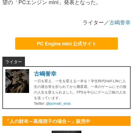
望の「PCエンジン mini」発表となった。
ライター／
古嶋誉幸
PC Engine mini 公式サイト
ライター
古嶋誉幸
一日を変え、一生を変える一本を！学生時代Half-Lifeに人
生の屋台骨を折られてから幾星霜、一本のゲームにその後
の人生を変えられました。FPSを中心にゲーム三昧の人生
を送っています。
Twitter:
@pornski_eros
「人の財布～高畑朋子の場合～」販売中