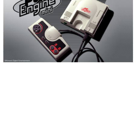
日本のコンテンツ産業やカルチャーに与えた影響を探る企
画です。
日本モバイルゲーム産業史
日本のモバイルゲーム史における主要なトピック・タイト
ルを網羅するほか、開発者へのインタビューや識者による
解説を掲載。約20年の歴史が一望できる決定版！
若ゲのいたり〜ゲームクリエイターの青春〜
『うつヌケ』『ペンと箸』等で知られるマンガ家・田中圭
一先生によるゲーム業界レポートマンガです。
なんでゲームは面白い？
ゲーム開発者・hamatsu氏がゲームの魅力を画面や操作の
具体的な形から解き明かしていく、硬派で骨太な評論連載
です。
ゲームが変えた日本語
「経験値」「裏技」「ラスボス」… ゲームにまつわる言葉
の起源や用法の変遷を、コンピューター文化史研究家・タ
イニーP氏が徹底調査。
カテゴリ
特集記事