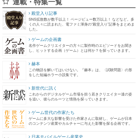
連載・特集一覧
殿堂入り記事
SNS拡散数が数千以上！ ページビュー数万以上！ などなど。多
くの人々に読まれた、電ファミ渾身の“殿堂入り”記事をまとめま
した。
ゲームの企画書
名作ゲームクリエイターの方々に製作時のエピソードをお聞き
し、ヒットする企画（ゲーム）とは何か？を探っていきます。
赫本
この物語を解いてはいけない。『赫本』は、〈試験問題〉の形
をした短編ホラー小説集です。
新世代に訊く
これからのデジタルゲーム市場を担う若きクリエイター達の姿
を追い、彼らのルーツと情熱を探っていきます。
ゲーム世代の作家たち
ゲームに多大な影響を受けた作家さんに取材し、ゲームが日本
のコンテンツ産業やカルチャーに与えた影響を探る企画です。
日本モバイルゲーム産業史