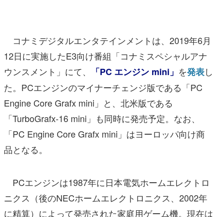
マンガ
女性向け
コナミデジタルエンタテインメントは、2019年6月
アプリレビュー
12日に実施したE3向け番組「コナミスペシャルアナ
ウンスメント」にて、
を
し
「PC エンジン mini」
発表
その他
た。PCエンジンのマイナーチェンジ版である「PC
電ファミニコゲーマーとは？
Engine Core Grafx mini」と、北米版である
「TurboGrafx-16 mini」も同時に発売予定。なお、
運営：株式会社マレ
「PC Engine Core Grafx mini」はヨーロッパ向け商
品となる。
PCエンジンは1987年に日本電気ホームエレクトロ
ニクス（後のNECホームエレクトロニクス、2002年
に精算）によって発売された家庭用ゲーム機。現在は