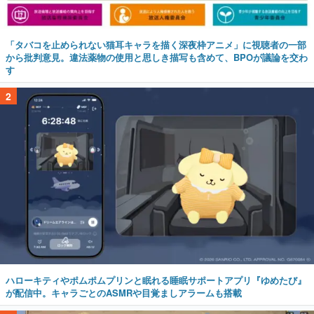
「タバコを止められない猫耳キャラを描く深夜枠アニメ」に視聴者の一部
から批判意見。違法薬物の使用と思しき描写も含めて、BPOが議論を交わ
す
2
ハローキティやポムポムプリンと眠れる睡眠サポートアプリ『ゆめたび』
が配信中。キャラごとのASMRや目覚ましアラームも搭載