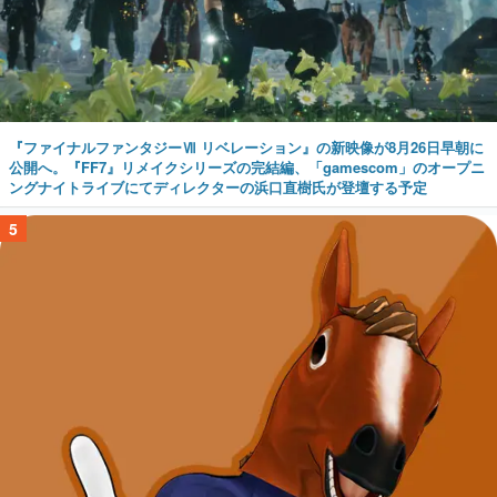
『ファイナルファンタジーⅦ リベレーション』の新映像が8月26日早朝に
公開へ。『FF7』リメイクシリーズの完結編、「gamescom」のオープニ
ングナイトライブにてディレクターの浜口直樹氏が登壇する予定
5