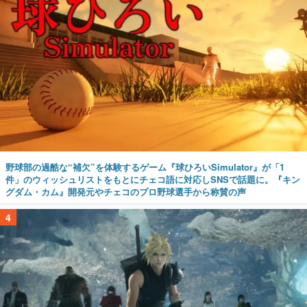
野球部の過酷な“補欠”を体験するゲーム『球ひろいSimulator』が「1
件」のウィッシュリストをもとにチェコ語に対応しSNSで話題に。『キン
グダム・カム』開発元やチェコのプロ野球選手から称賛の声
4