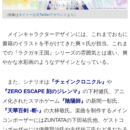
（画像は
タイトー公式Twitterアカウント
より）
メインキャラクターデザインには、これまでおもに
書籍のイラストを手がけてきた爽々氏が担当。これま
での『ラクガキ王国』シリーズの雰囲気とは違い、爽
やかな水彩画のようなデザインとなっている。
また、シナリオは
や
『チェインクロニクル』
の下村健氏、アニ
『ZERO ESCAPE 刻のジレンマ』
メ化されたスマホゲーム
の新間一彰氏、
『陰陽師』
の大林敬氏。楽曲を制作するメイン
『天華百剣 -斬-』
コンポーザーにはZUNTATAの下田祐氏他、ゲストコ
ンポーザーには伊藤賢治氏や古代祐三氏など名だたる