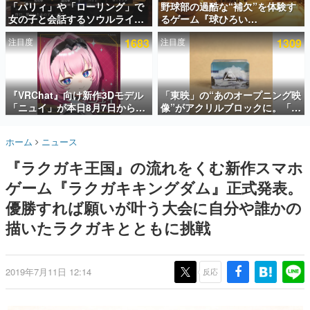
「パリィ」や「ローリング」で
野球部の過酷な“補欠”を体験す
女の子と会話するソウルライク
るゲーム『球ひろい
インタビュー
恋愛ゲーム『小早川さんはソウ
Simulator』が「1件」のウィッ
注目度
1683
注目度
1309
ルライク』無料公開。返事に失
シュリストをもとにチェコ語に
連載・特集一覧
敗すると「YOU DIED」
対応しSNSで話題に。『キング
ダム・カム』開発元やチェコの
殿堂入り記事
プロ野球選手から称賛の声
SNS拡散数が数千以上！ ページビュー数万以上！ などな
『VRChat』向け新作3Dモデル
「東映」の“あのオープニング映
ど。多くの人々に読まれた、電ファミ渾身の“殿堂入り”記
「ニュイ」が本日8月7日から
像”がアクリルブロックに。「東
事をまとめました。
BOOTHにて発売。瞳に光る星
映ヒストリカル グッズコレクシ
や感情豊かな表情が、小悪魔か
ョン」が8月下旬より発売
ゲームの企画書
ホーム
ニュース
わいい
名作ゲームクリエイターの方々に製作時のエピソードをお
聞きし、ヒットする企画（ゲーム）とは何か？を探ってい
『ラクガキ王国』の流れをくむ新作スマホ
きます。
ゲーム『ラクガキキングダム』正式発表。
赫本
この物語を解いてはいけない。『赫本』は、〈試験問題〉
優勝すれば願いが叶う大会に自分や誰かの
の形をした短編ホラー小説集です。
描いたラクガキとともに挑戦
新世代に訊く
これからのデジタルゲーム市場を担う若きクリエイター達
の姿を追い、彼らのルーツと情熱を探っていきます。
2019年7月11日 12:14
反応
ゲーム世代の作家たち
ゲームに多大な影響を受けた作家さんに取材し、ゲームが