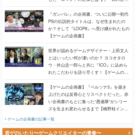
書】
『ガンパレ』の企画書、ついに公開━初代
PSの伝説的タイトルは、なぜ生まれたの
か？そして『LOOP8』へ受け継がれたもの
【ゲームの企画書】
世界が認めるゲームデザイナー・上田文人
とはいったい何が凄いのか？ ヨコオタロ
ウ・外山圭一郎らと共に『ICO』に込めら
れたこだわりを語り尽くす！【ゲームの企
画書】
【ゲームの企画書】『ペルソナ3』を築き
上げたのは反骨心とリスペクトだった。赤
い企画書のもとに集った“愚連隊”がシリー
ズを生まれ変わらせるまで【橋野桂インタ
ビュー】
ゲームの企画書
の記事一覧
若ゲのいたり〜ゲームクリエイターの青春〜