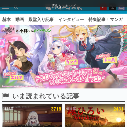
広告をスキップ
赫本
動画
殿堂入り記事
インタビュー
特集記事
マンガ
いま読まれている記事
ピックアップ
注目度
3718
注目度
2431
電ファミのいま読まれている記事ランキング
アプリセール情報