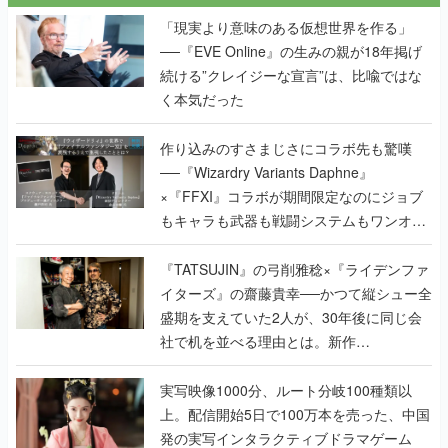
「現実より意味のある仮想世界を作る」
──『EVE Online』の生みの親が18年掲げ
続ける”クレイジーな宣言”は、比喩ではな
く本気だった
作り込みのすさまじさにコラボ先も驚嘆
──『Wizardry Variants Daphne』
×『FFXI』コラボが期間限定なのにジョブ
もキャラも武器も戦闘システムもワンオフ
で作り込まれた理由を両ディレクターに聞
く
『TATSUJIN』の弓削雅稔×『ライデンファ
イターズ』の齋藤貴幸──かつて縦シュー全
盛期を支えていた2人が、30年後に同じ会
社で机を並べる理由とは。新作
『TATSUJIN EXTREME』で初タッグを組
んだレジェンド2人に訊く開発秘話
実写映像1000分、ルート分岐100種類以
上。配信開始5日で100万本を売った、中国
発の実写インタラクティブドラマゲーム