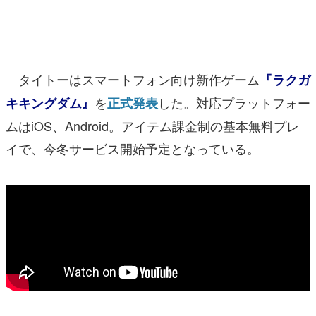
マンガ
女性向け
タイトーはスマートフォン向け新作ゲーム
『ラクガ
アプリレビュー
を
した。対応プラットフォー
キキングダム』
正式発表
その他
ムはiOS、Android。アイテム課金制の基本無料プレ
電ファミニコゲーマーとは？
イで、今冬サービス開始予定となっている。
運営：株式会社マレ