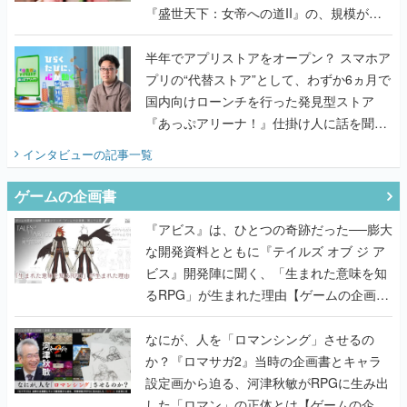
『盛世天下：女帝への道II』の、規模が違
うこだわりをプロデューサーに聞いた
半年でアプリストアをオープン？ スマホア
プリの“代替ストア”として、わずか6ヵ月で
国内向けローンチを行った発見型ストア
『あっぷアリーナ！』仕掛け人に話を聞い
てみた
インタビュー
の記事一覧
ゲームの企画書
『アビス』は、ひとつの奇跡だった──膨大
な開発資料とともに『テイルズ オブ ジ ア
ビス』開発陣に聞く、「生まれた意味を知
るRPG」が生まれた理由【ゲームの企画
書】
なにが、人を「ロマンシング」させるの
か？『ロマサガ2』当時の企画書とキャラ
設定画から迫る、河津秋敏がRPGに生み出
した「ロマン」の正体とは【ゲームの企画