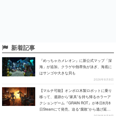
新着記事
『めっちゃカメレオン』に新公式マップ「深
海」が追加。クラゲや熱帯魚が泳ぎ、海底に
はサンゴや大きな貝も
2026年8月8日
【マルチ可能】オンボロ木製ロボットに乗り
移って、遺跡から“家具”を持ち帰るホラーア
クションゲーム『GRAIN ROT』が本日8月8
日Steamにて発売。迫る“腐敗”から逃げ延
び、持ち帰った家具で基地を再建
2026年8月8日