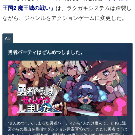
は、ラクガキシステムは踏襲し
王国2 魔王城の戦い』
ながら、ジャンルをアクションゲームに変更した。
AD
勇者パーティはぜんめつしました。
“ぜんめつ”してしまった勇者パーティから1人だけ選んで、ともに迷
宮からの脱出を目指すダンジョン探索RPGです。 ただし勇者は「は
い/いいえ」しか喋れず、魔法使いは魔法が使えず、戦士は可愛らし