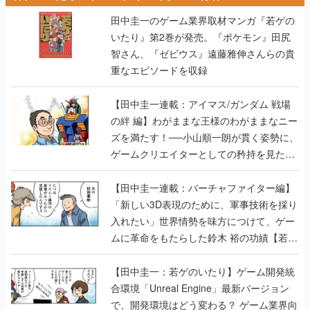
田中圭一のゲーム業界取材マンガ『若ゲの
いたり』第2巻が発売。『ポケモン』田尻
智さん、『ゼビウス』遠藤雅伸さんらの貴
重なエピソードを収録
【田中圭一連載：アイマス/ガンダム 戦場
の絆 編】わがままな王様のわがままなニー
ズを満たす！──小山順一朗が貫く姿勢に、
ゲームクリエイターとしての矜持を見た
【若ゲのいたり最終回】
【田中圭一連載：バーチャファイター編】
「新しい3D表現のために、軍事技術を採り
入れたい」世界情勢を味方につけて、ゲー
ムに革命をもたらした鈴木 裕の功績【若ゲ
のいたり】
【田中圭一：若ゲのいたり】ゲーム開発統
合環境「Unreal Engine」最新バージョン
で、開発環境はどう変わる？ ゲーム業界向