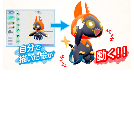
日本のコンテンツ産業やカルチャーに与えた影響を探る企
画です。
日本モバイルゲーム産業史
日本のモバイルゲーム史における主要なトピック・タイト
ルを網羅するほか、開発者へのインタビューや識者による
解説を掲載。約20年の歴史が一望できる決定版！
若ゲのいたり〜ゲームクリエイターの青春〜
『うつヌケ』『ペンと箸』等で知られるマンガ家・田中圭
一先生によるゲーム業界レポートマンガです。
なんでゲームは面白い？
ゲーム開発者・hamatsu氏がゲームの魅力を画面や操作の
具体的な形から解き明かしていく、硬派で骨太な評論連載
です。
ゲームが変えた日本語
「経験値」「裏技」「ラスボス」… ゲームにまつわる言葉
の起源や用法の変遷を、コンピューター文化史研究家・タ
イニーP氏が徹底調査。
カテゴリ
特集記事