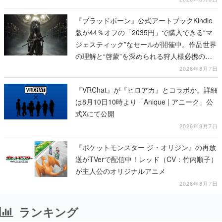
『ブラッドボーン』公式アートブックKindle
版が44％オフの「2035円」で購入できる“マ
ジェスティック”なセールが開催中。作品世界
の理解と“啓蒙”を深められる狩人様必携の一
冊
2026年8月7日
『VRChat』が『ヒロアカ』とコラボか。詳細
は8月10日10時より「Anique | アニーク」公
式Xにて公開
2026年8月7日
『ポケットモンスター ジ・オリジン』の再放
送がTVerで配信中！レッド（CV：竹内順子）
が主人公のオリジナルアニメ
2026年8月7日
ランキング