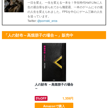
一日を変え、一生を変える一本を！学生時代Half-Lifeに人
生の屋台骨を折られてから幾星霜、一本のゲームにその後
の人生を変えられました。FPSを中心にゲーム三昧の人生
を送っています。
Twitter:
@pornski_eros
「人の財布～高畑朋子の場合～」販売中
人の財布 ～高畑朋子の場合
～
5%OFF
1,359円
Amazonで購入