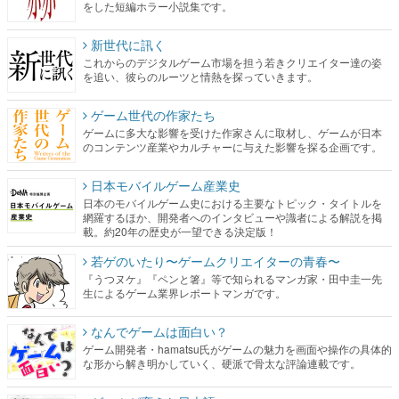
をした短編ホラー小説集です。
新世代に訊く
これからのデジタルゲーム市場を担う若きクリエイター達の姿
を追い、彼らのルーツと情熱を探っていきます。
ゲーム世代の作家たち
ゲームに多大な影響を受けた作家さんに取材し、ゲームが日本
のコンテンツ産業やカルチャーに与えた影響を探る企画です。
日本モバイルゲーム産業史
日本のモバイルゲーム史における主要なトピック・タイトルを
網羅するほか、開発者へのインタビューや識者による解説を掲
載。約20年の歴史が一望できる決定版！
若ゲのいたり〜ゲームクリエイターの青春〜
『うつヌケ』『ペンと箸』等で知られるマンガ家・田中圭一先
生によるゲーム業界レポートマンガです。
なんでゲームは面白い？
ゲーム開発者・hamatsu氏がゲームの魅力を画面や操作の具体的
な形から解き明かしていく、硬派で骨太な評論連載です。