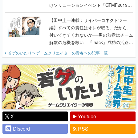
けソリューションイベント「GTMF2019」
に行って、より理解を深めよう【PR】
【田中圭一連載：サイバーコネクトツー
編】すべての責任はオレが取る。だから、
付いてきてくれないか──男の熱意はチーム
解散の危機を救い、『.hack』成功の活路を
開く。業界の快男児・松山 洋に流れる血は
若ゲのいたり〜ゲームクリエイターの青春〜
の記事一覧
『少年ジャンプ』色だった【若ゲのいた
り】
X
Youtube
Discord
RSS