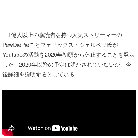
マンガ
女性向け
1億人以上の購読者を持つ人気ストリーマーの
アプリレビュー
PewDiePieことフェリックス・シェルベリ氏が
その他
Youtubeの活動を2020年初頭から休止することを発表
した。2020年以降の予定は明かされていないが、今
電ファミニコゲーマーとは？
後詳細を説明するとしている。
運営：株式会社マレ