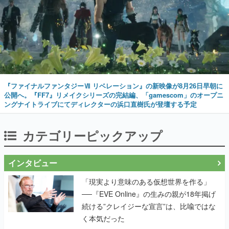
『ファイナルファンタジーⅦ リベレーション』の新映像が8月26日早朝に
公開へ。『FF7』リメイクシリーズの完結編、「gamescom」のオープニ
ングナイトライブにてディレクターの浜口直樹氏が登壇する予定
カテゴリーピックアップ
インタビュー
「現実より意味のある仮想世界を作る」
──『EVE Online』の生みの親が18年掲げ
続ける”クレイジーな宣言”は、比喩ではな
く本気だった