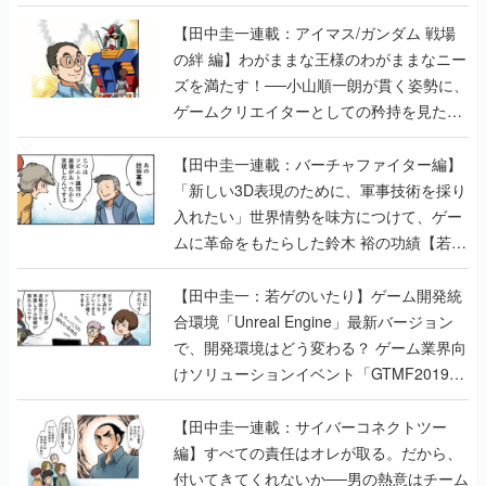
【田中圭一連載：アイマス/ガンダム 戦場
の絆 編】わがままな王様のわがままなニー
ズを満たす！──小山順一朗が貫く姿勢に、
ゲームクリエイターとしての矜持を見た
【若ゲのいたり最終回】
【田中圭一連載：バーチャファイター編】
「新しい3D表現のために、軍事技術を採り
入れたい」世界情勢を味方につけて、ゲー
ムに革命をもたらした鈴木 裕の功績【若ゲ
のいたり】
【田中圭一：若ゲのいたり】ゲーム開発統
合環境「Unreal Engine」最新バージョン
で、開発環境はどう変わる？ ゲーム業界向
けソリューションイベント「GTMF2019」
に行って、より理解を深めよう【PR】
【田中圭一連載：サイバーコネクトツー
編】すべての責任はオレが取る。だから、
付いてきてくれないか──男の熱意はチーム