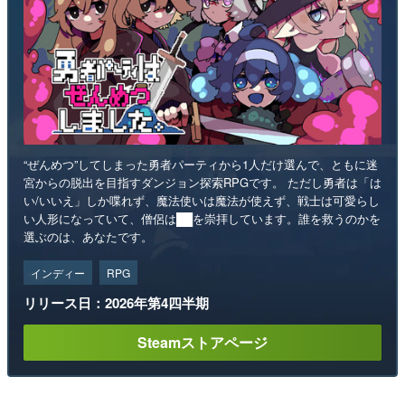
“ぜんめつ”してしまった勇者パーティから1人だけ選んで、ともに迷
宮からの脱出を目指すダンジョン探索RPGです。 ただし勇者は「は
い/いいえ」しか喋れず、魔法使いは魔法が使えず、戦士は可愛らし
い人形になっていて、僧侶は██を崇拝しています。誰を救うのかを
選ぶのは、あなたです。
インディー
RPG
リリース日：2026年第4四半期
Steamストアページ