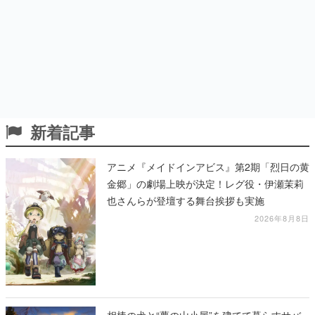
新着記事
アニメ『メイドインアビス』第2期「烈日の黄
金郷」の劇場上映が決定！レグ役・伊瀬茉莉
也さんらが登壇する舞台挨拶も実施
2026年8月8日