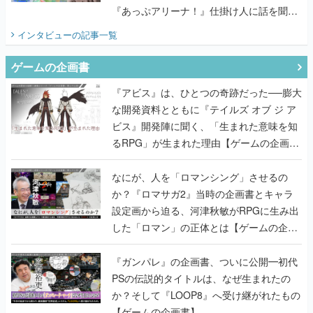
『あっぷアリーナ！』仕掛け人に話を聞い
てみた
インタビュー
の記事一覧
ゲームの企画書
『アビス』は、ひとつの奇跡だった──膨大
な開発資料とともに『テイルズ オブ ジ ア
ビス』開発陣に聞く、「生まれた意味を知
るRPG」が生まれた理由【ゲームの企画
書】
なにが、人を「ロマンシング」させるの
か？『ロマサガ2』当時の企画書とキャラ
設定画から迫る、河津秋敏がRPGに生み出
した「ロマン」の正体とは【ゲームの企画
書】
『ガンパレ』の企画書、ついに公開━初代
PSの伝説的タイトルは、なぜ生まれたの
か？そして『LOOP8』へ受け継がれたもの
【ゲームの企画書】