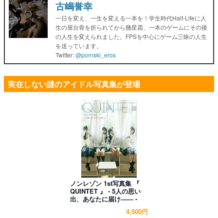
古嶋誉幸
一日を変え、一生を変える一本を！学生時代Half-Lifeに人
生の屋台骨を折られてから幾星霜、一本のゲームにその後
の人生を変えられました。FPSを中心にゲーム三昧の人生
を送っています。
Twitter:
@pornski_eros
実在しない謎のアイドル写真集が登場
ノンレゾン 1st写真集 『
QUINTET 』 - 5人の思い
出、あなたに届け―― -
4,500円