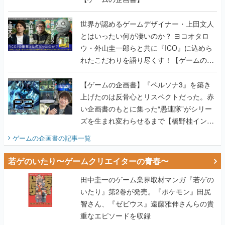
世界が認めるゲームデザイナー・上田文人
とはいったい何が凄いのか？ ヨコオタロ
ウ・外山圭一郎らと共に『ICO』に込めら
れたこだわりを語り尽くす！【ゲームの企
画書】
【ゲームの企画書】『ペルソナ3』を築き
上げたのは反骨心とリスペクトだった。赤
い企画書のもとに集った“愚連隊”がシリー
ズを生まれ変わらせるまで【橋野桂インタ
ビュー】
ゲームの企画書
の記事一覧
若ゲのいたり〜ゲームクリエイターの青春〜
田中圭一のゲーム業界取材マンガ『若ゲの
いたり』第2巻が発売。『ポケモン』田尻
智さん、『ゼビウス』遠藤雅伸さんらの貴
重なエピソードを収録