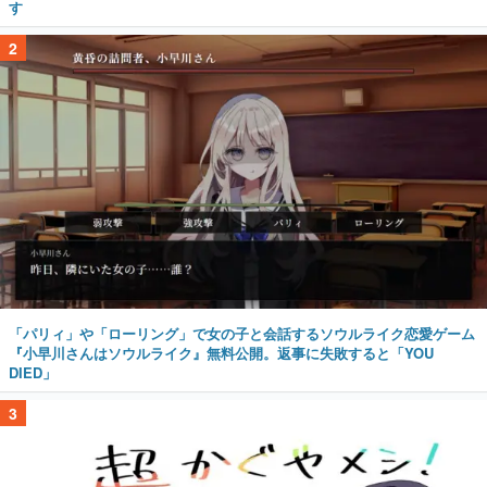
す
2
「パリィ」や「ローリング」で女の子と会話するソウルライク恋愛ゲーム
『小早川さんはソウルライク』無料公開。返事に失敗すると「YOU
DIED」
3