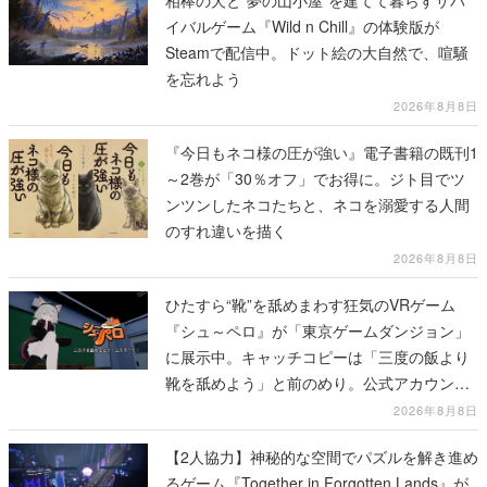
相棒の犬と“夢の山小屋”を建てて暮らすサバ
イバルゲーム『Wild n Chill』の体験版が
Steamで配信中。ドット絵の大自然で、喧騒
を忘れよう
2026年8月8日
『今日もネコ様の圧が強い』電子書籍の既刊1
～2巻が「30％オフ」でお得に。ジト目でツ
ンツンしたネコたちと、ネコを溺愛する人間
のすれ違いを描く
2026年8月8日
ひたすら“靴”を舐めまわす狂気のVRゲーム
『シュ～ペロ』が「東京ゲームダンジョン」
に展示中。キャッチコピーは「三度の飯より
靴を舐めよう」と前のめり。公式アカウント
も開設され、2026年リリースに向けて開発中
2026年8月8日
【2人協力】神秘的な空間でパズルを解き進め
るゲーム『Together in Forgotten Lands』が