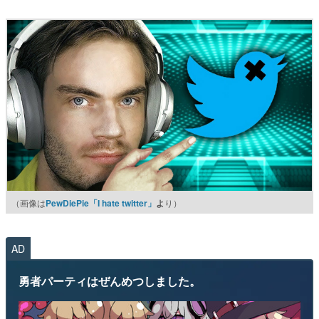
（画像は
PewDiePie「I hate twitter」
よ
り）
AD
勇者パーティはぜんめつしました。