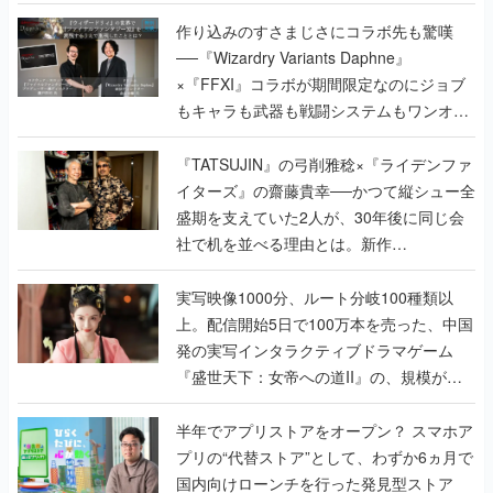
作り込みのすさまじさにコラボ先も驚嘆
──『Wizardry Variants Daphne』
×『FFXI』コラボが期間限定なのにジョブ
もキャラも武器も戦闘システムもワンオフ
で作り込まれた理由を両ディレクターに聞
く
『TATSUJIN』の弓削雅稔×『ライデンファ
イターズ』の齋藤貴幸──かつて縦シュー全
盛期を支えていた2人が、30年後に同じ会
社で机を並べる理由とは。新作
『TATSUJIN EXTREME』で初タッグを組
んだレジェンド2人に訊く開発秘話
実写映像1000分、ルート分岐100種類以
上。配信開始5日で100万本を売った、中国
発の実写インタラクティブドラマゲーム
『盛世天下：女帝への道II』の、規模が違
うこだわりをプロデューサーに聞いた
半年でアプリストアをオープン？ スマホア
プリの“代替ストア”として、わずか6ヵ月で
国内向けローンチを行った発見型ストア