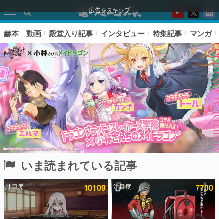
広告をスキップ
赫本
動画
殿堂入り記事
インタビュー
特集記事
マンガ
いま読まれている記事
ピックアップ
注目度
10109
注目度
7700
電ファミのいま読まれている記事ランキング
アプリセール情報