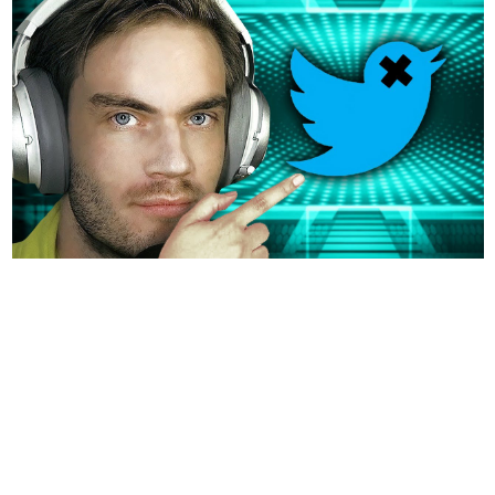
日本のコンテンツ産業やカルチャーに与えた影響を探る企
画です。
日本モバイルゲーム産業史
日本のモバイルゲーム史における主要なトピック・タイト
ルを網羅するほか、開発者へのインタビューや識者による
解説を掲載。約20年の歴史が一望できる決定版！
若ゲのいたり〜ゲームクリエイターの青春〜
『うつヌケ』『ペンと箸』等で知られるマンガ家・田中圭
一先生によるゲーム業界レポートマンガです。
なんでゲームは面白い？
ゲーム開発者・hamatsu氏がゲームの魅力を画面や操作の
具体的な形から解き明かしていく、硬派で骨太な評論連載
です。
ゲームが変えた日本語
「経験値」「裏技」「ラスボス」… ゲームにまつわる言葉
の起源や用法の変遷を、コンピューター文化史研究家・タ
イニーP氏が徹底調査。
カテゴリ
特集記事