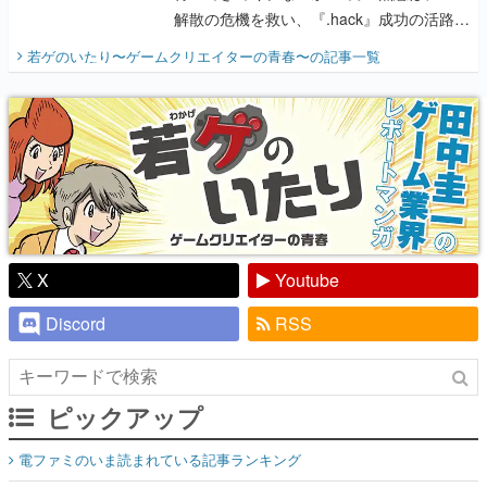
解散の危機を救い、『.hack』成功の活路を
開く。業界の快男児・松山 洋に流れる血は
若ゲのいたり〜ゲームクリエイターの青春〜
の記事一覧
『少年ジャンプ』色だった【若ゲのいた
り】
X
Youtube
Discord
RSS
ピックアップ
電ファミのいま読まれている記事ランキング