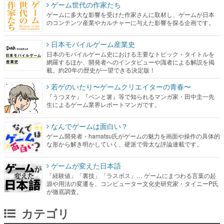
ゲーム世代の作家たち
ゲームに多大な影響を受けた作家さんに取材し、ゲームが日本
のコンテンツ産業やカルチャーに与えた影響を探る企画です。
日本モバイルゲーム産業史
日本のモバイルゲーム史における主要なトピック・タイトルを
網羅するほか、開発者へのインタビューや識者による解説を掲
載。約20年の歴史が一望できる決定版！
若ゲのいたり〜ゲームクリエイターの青春〜
『うつヌケ』『ペンと箸』等で知られるマンガ家・田中圭一先
生によるゲーム業界レポートマンガです。
なんでゲームは面白い？
ゲーム開発者・hamatsu氏がゲームの魅力を画面や操作の具体的
な形から解き明かしていく、硬派で骨太な評論連載です。
ゲームが変えた日本語
「経験値」「裏技」「ラスボス」… ゲームにまつわる言葉の起
源や用法の変遷を、コンピューター文化史研究家・タイニーP氏
が徹底調査。
カテゴリ