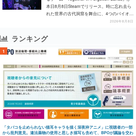
本日8月8日Steamでリリース。時に忘れ去ら
れた世界の古代洞窟を舞台に、4つのバイオー
ムを探索しながら脱出を目指す
2026年8月8日
ランキング
1
「タバコを止められない猫耳キャラを描く深夜枠アニメ」に視聴者の一部
から批判意見。違法薬物の使用と思しき描写も含めて、BPOが議論を交わ