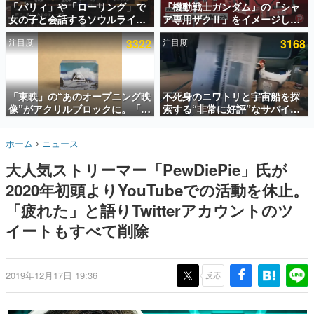
「パリィ」や「ローリング」で
『機動戦士ガンダム』の「シャ
女の子と会話するソウルライク
ア専用ザクⅡ」をイメージした
インタビュー
恋愛ゲーム『小早川さんはソウ
散水ホースリールが予約開始。
注目度
3322
注目度
3168
ルライク』無料公開。返事に失
本体にはシャアのパーソナルマ
連載・特集一覧
敗すると「YOU DIED」
ークやジオン公国軍のエンブレ
ム、型式番号などを配置
殿堂入り記事
SNS拡散数が数千以上！ ページビュー数万以上！ などな
「東映」の“あのオープニング映
不死身のニワトリと宇宙船を探
ど。多くの人々に読まれた、電ファミ渾身の“殿堂入り”記
像”がアクリルブロックに。「東
索する“非常に好評”なサバイバ
事をまとめました。
映ヒストリカル グッズコレクシ
ルゲーム『Breathedge』が無
ョン」が8月下旬より発売
料で配布中。入手できる期間は8
ゲームの企画書
ホーム
ニュース
月10日まで
名作ゲームクリエイターの方々に製作時のエピソードをお
聞きし、ヒットする企画（ゲーム）とは何か？を探ってい
大人気ストリーマー「PewDiePie」氏が
きます。
2020年初頭よりYouTubeでの活動を休止。
赫本
この物語を解いてはいけない。『赫本』は、〈試験問題〉
「疲れた」と語りTwitterアカウントのツ
の形をした短編ホラー小説集です。
イートもすべて削除
新世代に訊く
これからのデジタルゲーム市場を担う若きクリエイター達
の姿を追い、彼らのルーツと情熱を探っていきます。
2019年12月17日 19:36
反応
ゲーム世代の作家たち
ゲームに多大な影響を受けた作家さんに取材し、ゲームが