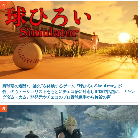
4
野球部の過酷な“補欠”を体験するゲーム『球ひろいSimulator』が「1
件」のウィッシュリストをもとにチェコ語に対応しSNSで話題に。『キン
グダム・カム』開発元やチェコのプロ野球選手から称賛の声
5