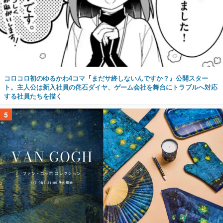
コロコロ初のゆるかわ4コマ『まだサ終しないんですか？』公開スター
ト。主人公は新入社員の侘石ダイヤ、ゲーム会社を舞台にトラブルへ対応
する社員たちを描く
5