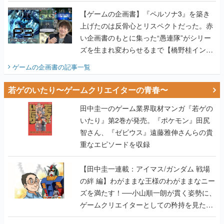
画書】
【ゲームの企画書】『ペルソナ3』を築き
上げたのは反骨心とリスペクトだった。赤
い企画書のもとに集った“愚連隊”がシリー
ズを生まれ変わらせるまで【橋野桂インタ
ビュー】
ゲームの企画書
の記事一覧
若ゲのいたり〜ゲームクリエイターの青春〜
田中圭一のゲーム業界取材マンガ『若ゲの
いたり』第2巻が発売。『ポケモン』田尻
智さん、『ゼビウス』遠藤雅伸さんらの貴
重なエピソードを収録
【田中圭一連載：アイマス/ガンダム 戦場
の絆 編】わがままな王様のわがままなニー
ズを満たす！──小山順一朗が貫く姿勢に、
ゲームクリエイターとしての矜持を見た
【若ゲのいたり最終回】