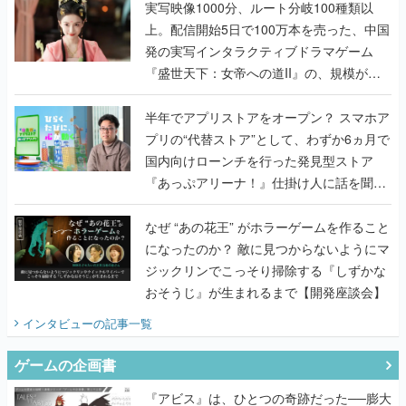
んだレジェンド2人に訊く開発秘話
実写映像1000分、ルート分岐100種類以
上。配信開始5日で100万本を売った、中国
発の実写インタラクティブドラマゲーム
『盛世天下：女帝への道II』の、規模が違
うこだわりをプロデューサーに聞いた
半年でアプリストアをオープン？ スマホア
プリの“代替ストア”として、わずか6ヵ月で
国内向けローンチを行った発見型ストア
『あっぷアリーナ！』仕掛け人に話を聞い
てみた
なぜ “あの花王” がホラーゲームを作ること
になったのか？ 敵に見つからないようにマ
ジックリンでこっそり掃除する『しずかな
おそうじ』が生まれるまで【開発座談会】
インタビュー
の記事一覧
ゲームの企画書
『アビス』は、ひとつの奇跡だった──膨大