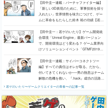
【田中圭一連載：バーチャファイター編】
「新しい3D表現のために、軍事技術を採り
入れたい」世界情勢を味方につけて、ゲー
ムに革命をもたらした鈴木 裕の功績【若ゲ
のいたり】
【田中圭一：若ゲのいたり】ゲーム開発統
合環境「Unreal Engine」最新バージョン
で、開発環境はどう変わる？ ゲーム業界向
けソリューションイベント「GTMF2019」
に行って、より理解を深めよう【PR】
【田中圭一連載：サイバーコネクトツー
編】すべての責任はオレが取る。だから、
付いてきてくれないか──男の熱意はチーム
解散の危機を救い、『.hack』成功の活路を
開く。業界の快男児・松山 洋に流れる血は
若ゲのいたり〜ゲームクリエイターの青春〜
の記事一覧
『少年ジャンプ』色だった【若ゲのいた
り】