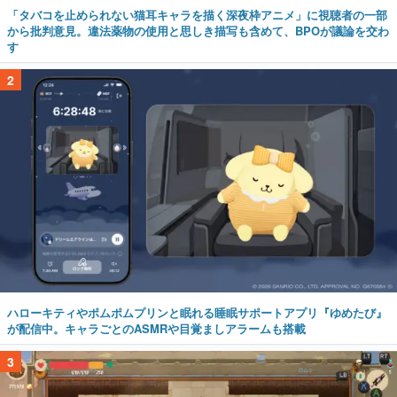
「タバコを止められない猫耳キャラを描く深夜枠アニメ」に視聴者の一部
から批判意見。違法薬物の使用と思しき描写も含めて、BPOが議論を交わ
す
2
ハローキティやポムポムプリンと眠れる睡眠サポートアプリ『ゆめたび』
が配信中。キャラごとのASMRや目覚ましアラームも搭載
3