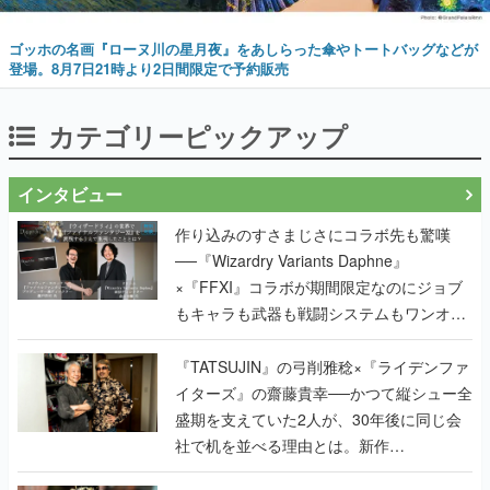
ゴッホの名画『ローヌ川の星月夜』をあしらった傘やトートバッグなどが
登場。8月7日21時より2日間限定で予約販売
カテゴリーピックアップ
インタビュー
作り込みのすさまじさにコラボ先も驚嘆
──『Wizardry Variants Daphne』
×『FFXI』コラボが期間限定なのにジョブ
もキャラも武器も戦闘システムもワンオフ
で作り込まれた理由を両ディレクターに聞
く
『TATSUJIN』の弓削雅稔×『ライデンファ
イターズ』の齋藤貴幸──かつて縦シュー全
盛期を支えていた2人が、30年後に同じ会
社で机を並べる理由とは。新作
『TATSUJIN EXTREME』で初タッグを組