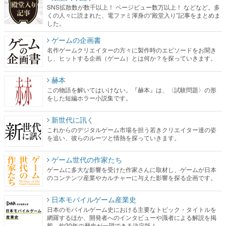
SNS拡散数が数千以上！ ページビュー数万以上！ などなど。多
くの人々に読まれた、電ファミ渾身の“殿堂入り”記事をまとめま
した。
ゲームの企画書
名作ゲームクリエイターの方々に製作時のエピソードをお聞き
し、ヒットする企画（ゲーム）とは何か？を探っていきます。
赫本
この物語を解いてはいけない。『赫本』は、〈試験問題〉の形
をした短編ホラー小説集です。
新世代に訊く
これからのデジタルゲーム市場を担う若きクリエイター達の姿
を追い、彼らのルーツと情熱を探っていきます。
ゲーム世代の作家たち
ゲームに多大な影響を受けた作家さんに取材し、ゲームが日本
のコンテンツ産業やカルチャーに与えた影響を探る企画です。
日本モバイルゲーム産業史
日本のモバイルゲーム史における主要なトピック・タイトルを
網羅するほか、開発者へのインタビューや識者による解説を掲
載。約20年の歴史が一望できる決定版！