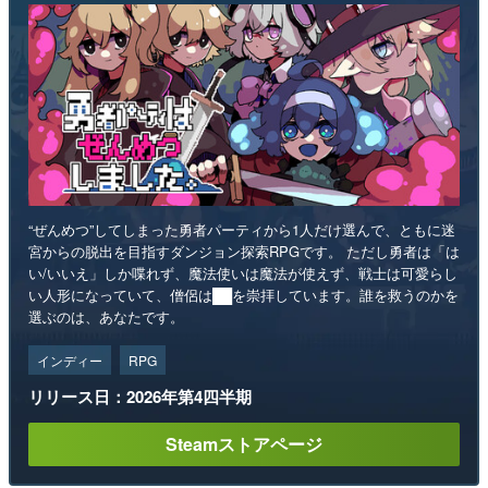
“ぜんめつ”してしまった勇者パーティから1人だけ選んで、ともに迷
宮からの脱出を目指すダンジョン探索RPGです。 ただし勇者は「は
い/いいえ」しか喋れず、魔法使いは魔法が使えず、戦士は可愛らし
い人形になっていて、僧侶は██を崇拝しています。誰を救うのかを
選ぶのは、あなたです。
インディー
RPG
リリース日：2026年第4四半期
Steamストアページ