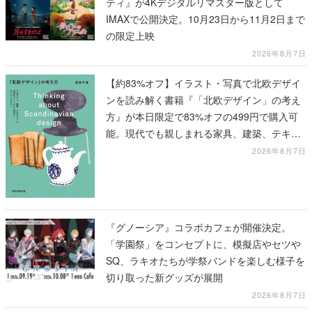
ティ』が4Kデジタルリマスター版として
IMAXで公開決定。10月23日から11月2日まで
の限定上映
2026年8月7日
【約83%オフ】イラスト・写真で北欧デザイ
ンを読み解く書籍『「北欧デザイン」の考え
方』が本日限定で83%オフの499円で購入可
能。現代でも親しまれる家具、建築、テキス
タイル、工芸がわかる
2026年8月7日
『グノーシア』コラボカフェが開催決定。
「学園祭」をコンセプトに、模擬店やセツや
SQ、ラキオたちが学祭バンドを楽しむ様子を
切り取った新グッズが展開
2026年8月7日