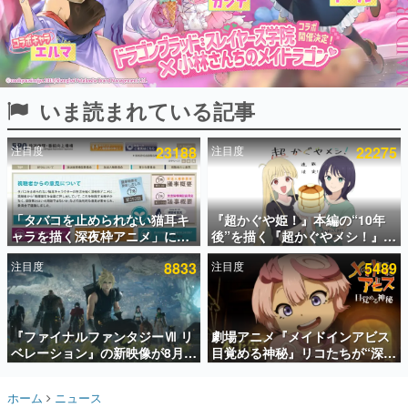
インタビュー
連載・特集一覧
殿堂入り記事
いま読まれている記事
SNS拡散数が数千以上！ ページビュー数万以上！ などな
ど。多くの人々に読まれた、電ファミ渾身の“殿堂入り”記
事をまとめました。
注目度
23188
注目度
22275
ゲームの企画書
名作ゲームクリエイターの方々に製作時のエピソードをお
聞きし、ヒットする企画（ゲーム）とは何か？を探ってい
「タバコを止められない猫耳キ
『超かぐや姫！』本編の“10年
きます。
ャラを描く深夜枠アニメ」に視
後”を描く『超かぐやメシ！』
赫本
聴者の一部から批判意見。違法
Web連載決定。新たなWebマン
この物語を解いてはいけない。『赫本』は、〈試験問題〉
注目度
8833
注目度
5489
薬物の使用と思しき描写も含め
ガレーベル「ビビビコミック」
の形をした短編ホラー小説集です。
て、BPOが議論を交わす
にて特別話が掲載スタート、あ
のお話には…まだ続きがある！
新世代に訊く
『ファイナルファンタジーⅦ リ
劇場アニメ『メイドインアビス
これからのデジタルゲーム市場を担う若きクリエイター達
の姿を追い、彼らのルーツと情熱を探っていきます。
ベレーション』の新映像が8月
目覚める神秘』リコたちが“深界
26日早朝に公開へ。『FF7』リ
七層”へ進む予告映像が公開。新
メイクシリーズの完結編、
キャストも発表、テパステは諸
ゲーム世代の作家たち
ホーム
ニュース
「gamescom」のオープニング
星すみれさん、クラヴァリは星
ゲームに多大な影響を受けた作家さんに取材し、ゲームが