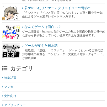
若ゲのいたり〜ゲームクリエイターの青春〜
『うつヌケ』『ペンと箸』等で知られるマンガ家・田中圭一先
生によるゲーム業界レポートマンガです。
なんでゲームは面白い？
ゲーム開発者・hamatsu氏がゲームの魅力を画面や操作の具体的
な形から解き明かしていく、硬派で骨太な評論連載です。
ゲームが変えた日本語
「経験値」「裏技」「ラスボス」… ゲームにまつわる言葉の起
源や用法の変遷を、コンピューター文化史研究家・タイニーP氏
が徹底調査。
カテゴリ
特集記事
マンガ
女性向け
アプリレビュー