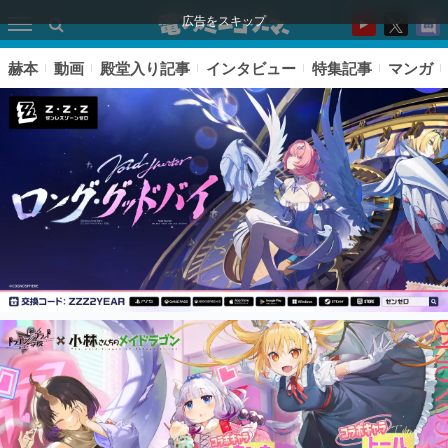
広告をスキップ
赫本
動画
殿堂入り記事
インタビュー
特集記事
マンガ
ピックアップ
電ファミのいま読まれている記事ランキング
アプリセール情報