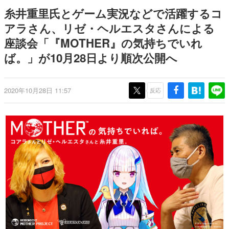
ナイトライブにてディレクター
野貴紀さんが担当する
日本のコンテンツ産業やカルチャーに与えた影響を探る企
糸井重里氏とゲーム実況などで活躍するコ
の浜口直樹氏が登壇する予定
画です。
アラさん、リゼ・ヘルエスタさんによる
日本モバイルゲーム産業史
座談会「『MOTHER』の気持ちでいれ
日本のモバイルゲーム史における主要なトピック・タイト
ルを網羅するほか、開発者へのインタビューや識者による
ば。」が10月28日より順次公開へ
解説を掲載。約20年の歴史が一望できる決定版！
若ゲのいたり〜ゲームクリエイターの青春〜
『うつヌケ』『ペンと箸』等で知られるマンガ家・田中圭
2020年10月28日 11:57
反応
一先生によるゲーム業界レポートマンガです。
なんでゲームは面白い？
ゲーム開発者・hamatsu氏がゲームの魅力を画面や操作の
具体的な形から解き明かしていく、硬派で骨太な評論連載
です。
ゲームが変えた日本語
「経験値」「裏技」「ラスボス」… ゲームにまつわる言葉
の起源や用法の変遷を、コンピューター文化史研究家・タ
イニーP氏が徹底調査。
カテゴリ
特集記事