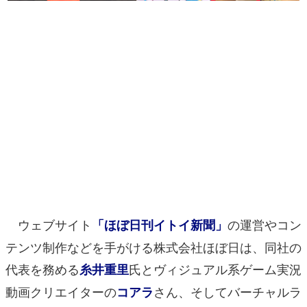
マンガ
女性向け
アプリレビュー
その他
電ファミニコゲーマーとは？
運営：株式会社マレ
ウェブサイト
の運営やコン
「ほぼ日刊イトイ新聞」
テンツ制作などを手がける株式会社ほぼ日は、同社の
代表を務める
氏とヴィジュアル系ゲーム実況
糸井重里
動画クリエイターの
さん、そしてバーチャルラ
コアラ