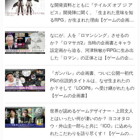
な開発資料とともに『テイルズ オブ ジ ア
ビス』開発陣に聞く、「生まれた意味を知
るRPG」が生まれた理由【ゲームの企画
書】
なにが、人を「ロマンシング」させるの
か？『ロマサガ2』当時の企画書とキャラ
設定画から迫る、河津秋敏がRPGに生み出
した「ロマン」の正体とは【ゲームの企画
書】
『ガンパレ』の企画書、ついに公開━初代
PSの伝説的タイトルは、なぜ生まれたの
か？そして『LOOP8』へ受け継がれたもの
【ゲームの企画書】
世界が認めるゲームデザイナー・上田文人
とはいったい何が凄いのか？ ヨコオタロ
ウ・外山圭一郎らと共に『ICO』に込めら
れたこだわりを語り尽くす！【ゲームの企