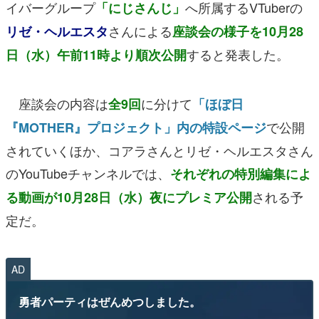
イバーグループ
へ所属するVTuberの
「にじさんじ」
さんによる
リゼ・ヘルエスタ
座談会の様子を10月28
すると発表した。
日（水）午前11時より順次公開
座談会の内容は
に分けて
全9回
「ほぼ日
で公開
『MOTHER』プロジェクト」内の特設ページ
されていくほか、コアラさんとリゼ・ヘルエスタさん
のYouTubeチャンネルでは、
それぞれの特別編集によ
される予
る動画が10月28日（水）夜にプレミア公開
定だ。
AD
勇者パーティはぜんめつしました。