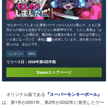
“ぜんめつ”してしまった勇者パーティから1人だけ選んで、ともに迷
宮からの脱出を目指すダンジョン探索RPGです。 ただし勇者は「は
い/いいえ」しか喋れず、魔法使いは魔法が使えず、戦士は可愛らし
い人形になっていて、僧侶は██を崇拝しています。誰を救うのかを
選ぶのは、あなたです。
インディー
RPG
リリース日：2026年第4四半期
Steamストアページ
オリジナル版である
『スーパーモンキーボール』
は、第1作が2001年、第2作が2002年に発売したゲー