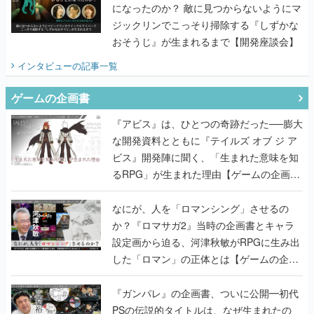
になったのか？ 敵に見つからないようにマ
ジックリンでこっそり掃除する『しずかな
おそうじ』が生まれるまで【開発座談会】
インタビュー
の記事一覧
ゲームの企画書
『アビス』は、ひとつの奇跡だった──膨大
な開発資料とともに『テイルズ オブ ジ ア
ビス』開発陣に聞く、「生まれた意味を知
るRPG」が生まれた理由【ゲームの企画
書】
なにが、人を「ロマンシング」させるの
か？『ロマサガ2』当時の企画書とキャラ
設定画から迫る、河津秋敏がRPGに生み出
した「ロマン」の正体とは【ゲームの企画
書】
『ガンパレ』の企画書、ついに公開━初代
PSの伝説的タイトルは、なぜ生まれたの