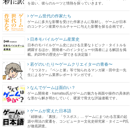
を追い、彼らのルーツと情熱を探っていきます。
ゲーム世代の作家たち
ゲームに多大な影響を受けた作家さんに取材し、ゲームが日本
のコンテンツ産業やカルチャーに与えた影響を探る企画です。
日本モバイルゲーム産業史
日本のモバイルゲーム史における主要なトピック・タイトルを
網羅するほか、開発者へのインタビューや識者による解説を掲
載。約20年の歴史が一望できる決定版！
若ゲのいたり〜ゲームクリエイターの青春〜
『うつヌケ』『ペンと箸』等で知られるマンガ家・田中圭一先
生によるゲーム業界レポートマンガです。
なんでゲームは面白い？
ゲーム開発者・hamatsu氏がゲームの魅力を画面や操作の具体的
な形から解き明かしていく、硬派で骨太な評論連載です。
ゲームが変えた日本語
「経験値」「裏技」「ラスボス」… ゲームにまつわる言葉の起
源や用法の変遷を、コンピューター文化史研究家・タイニーP氏
が徹底調査。