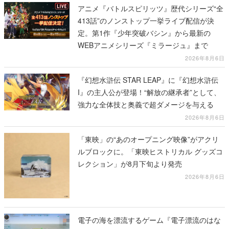
アニメ『バトルスピリッツ』歴代シリーズ“全
413話”のノンストップ一挙ライブ配信が決
定。第1作『少年突破バシン』から最新の
WEBアニメシリーズ『ミラージュ』まで
2026年8月6日
『幻想水滸伝 STAR LEAP』に『幻想水滸伝
I』の主人公が登場！“解放の継承者”として、
強力な全体技と奥義で超ダメージを与える
2026年8月6日
「東映」の“あのオープニング映像”がアクリ
ルブロックに。「東映ヒストリカル グッズコ
レクション」が8月下旬より発売
2026年8月6日
電子の海を漂流するゲーム『電子漂流のはな