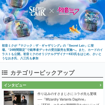
初音ミクが『マジック：ザ・ギャザリング』の「Secret Lair」に登
場。“24時間限定”で統率者デッキの受注販売を実施へ。また、カードのイ
ラストも公開。初音ミクのオリジナルデザイナーKEI氏をはじめ、さいと
うなおき氏、八三氏も参加
カテゴリーピックアップ
インタビュー
作り込みのすさまじさにコラボ先も驚嘆
──『Wizardry Variants Daphne』
×『FFXI』コラボが期間限定なのにジョブ