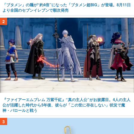
「ブタメン」の麺が“約4倍”になった「ブタメン超BIG」が登場。8月11日
より全国のセブンイレブンで順次発売
2
『ファイアーエムブレム 万紫千紅』“真の主人公”がお披露目。4人の主人
公が活躍した時代から5年後、彼らが「この世に存在しない」状況で魔
神・バロールと戦う
3