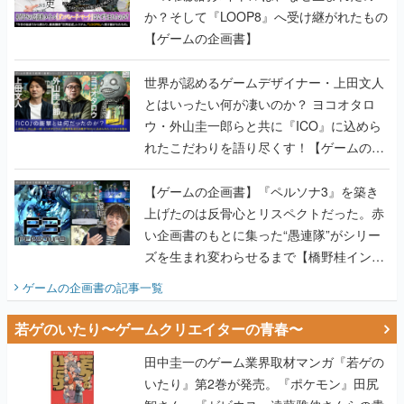
か？そして『LOOP8』へ受け継がれたもの
【ゲームの企画書】
世界が認めるゲームデザイナー・上田文人
とはいったい何が凄いのか？ ヨコオタロ
ウ・外山圭一郎らと共に『ICO』に込めら
れたこだわりを語り尽くす！【ゲームの企
画書】
【ゲームの企画書】『ペルソナ3』を築き
上げたのは反骨心とリスペクトだった。赤
い企画書のもとに集った“愚連隊”がシリー
ズを生まれ変わらせるまで【橋野桂インタ
ビュー】
ゲームの企画書
の記事一覧
若ゲのいたり〜ゲームクリエイターの青春〜
田中圭一のゲーム業界取材マンガ『若ゲの
いたり』第2巻が発売。『ポケモン』田尻