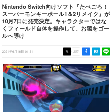
日本のコンテンツ産業やカルチャーに与えた影響を探る企
Nintendo Switch向けソフト『たべごろ！
画です。
スーパーモンキーボール1＆2リメイク』が
日本モバイルゲーム産業史
10月7日に発売決定。キャラクターではな
日本のモバイルゲーム史における主要なトピック・タイト
ルを網羅するほか、開発者へのインタビューや識者による
くフィールド自体を操作して、お猿をゴー
解説を掲載。約20年の歴史が一望できる決定版！
ルへ導け
若ゲのいたり〜ゲームクリエイターの青春〜
『うつヌケ』『ペンと箸』等で知られるマンガ家・田中圭
一先生によるゲーム業界レポートマンガです。
2021年6月16日 01:31
反応
なんでゲームは面白い？
ゲーム開発者・hamatsu氏がゲームの魅力を画面や操作の
具体的な形から解き明かしていく、硬派で骨太な評論連載
です。
ゲームが変えた日本語
「経験値」「裏技」「ラスボス」… ゲームにまつわる言葉
の起源や用法の変遷を、コンピューター文化史研究家・タ
イニーP氏が徹底調査。
カテゴリ
特集記事