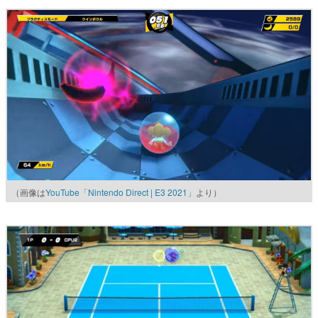
（画像は
YouTube「Nintendo Direct | E3 2021」
より）