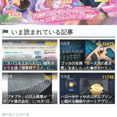
インタビュー
連載・特集一覧
殿堂入り記事
いま読まれている記事
SNS拡散数が数千以上！ ページビュー数万以上！ などな
ど。多くの人々に読まれた、電ファミ渾身の“殿堂入り”記
事をまとめました。
注目度
36608
注目度
31075
ゲームの企画書
名作ゲームクリエイターの方々に製作時のエピソードをお
聞きし、ヒットする企画（ゲーム）とは何か？を探ってい
「タバコを止められない猫耳キ
ゴッホの名画『ローヌ川の星月
きます。
ャラを描く深夜枠アニメ」に視
夜』をあしらった傘やトートバ
赫本
聴者の一部から批判意見。違法
ッグなどが登場。8月7日21時よ
この物語を解いてはいけない。『赫本』は、〈試験問題〉
注目度
20592
注目度
11748
薬物の使用と思わしき描写も含
り2日間限定で予約販売
の形をした短編ホラー小説集です。
めて、BPOが議論を交わす
新世代に訊く
「プチプチ」の川上産業が「プ
ハローキティやポムポムプリン
これからのデジタルゲーム市場を担う若きクリエイター達
の姿を追い、彼らのルーツと情熱を探っていきます。
チプチ株式会社」に10月1日よ
と眠れる睡眠サポートアプリ
り社名変更へ。創業58年で初め
『ゆめたび』が配信中。キャラ
ての変更で、“プチッ”と鳴るお
ごとのASMRや目覚ましアラー
ゲーム世代の作家たち
ホーム
ニュース
なじみの緩衝材が会社の名前に
ムも搭載
ゲームに多大な影響を受けた作家さんに取材し、ゲームが