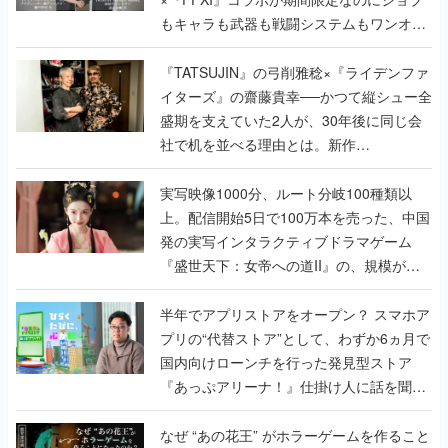
もキャラも武器も戦闘システムもワンオフ
で作り込まれた理由を両ディレクターに聞
く
『TATSUJIN』の弓削雅稔×『ライデンファ
イターズ』の齋藤貴幸──かつて縦シュー全
盛期を支えていた2人が、30年後に同じ会
社で机を並べる理由とは。新作
『TATSUJIN EXTREME』で初タッグを組
んだレジェンド2人に訊く開発秘話
実写映像1000分、ルート分岐100種類以
上。配信開始5日で100万本を売った、中国
発の実写インタラクティブドラマゲーム
『盛世天下：女帝への道II』の、規模が違
うこだわりをプロデューサーに聞いた
半年でアプリストアをオープン？ スマホア
プリの“代替ストア”として、わずか6ヵ月で
国内向けローンチを行った発見型ストア
『あっぷアリーナ！』仕掛け人に話を聞い
てみた
なぜ “あの花王” がホラーゲームを作ること