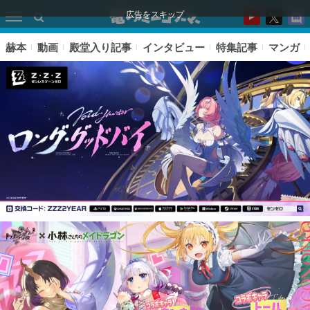
広告をスキップ
赫本
動画
殿堂入り記事
インタビュー
特集記事
マンガ
ピックアップ
電ファミのいま読まれている記事ランキング
アプリセール情報