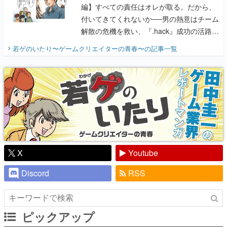
編】すべての責任はオレが取る。だから、
付いてきてくれないか──男の熱意はチーム
解散の危機を救い、『.hack』成功の活路を
開く。業界の快男児・松山 洋に流れる血は
若ゲのいたり〜ゲームクリエイターの青春〜
の記事一覧
『少年ジャンプ』色だった【若ゲのいた
り】
X
Youtube
Discord
RSS
ピックアップ