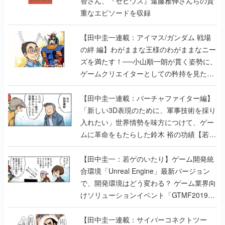
智さん、『ゼビウス』遠藤雅伸さんらの貴
重なエピソードを収録
【田中圭一連載：アイマス/ガンダム 戦場
の絆 編】わがままな王様のわがままなニー
ズを満たす！──小山順一朗が貫く姿勢に、
ゲームクリエイターとしての矜持を見た
【若ゲのいたり最終回】
【田中圭一連載：バーチャファイター編】
「新しい3D表現のために、軍事技術を採り
入れたい」世界情勢を味方につけて、ゲー
ムに革命をもたらした鈴木 裕の功績【若ゲ
のいたり】
【田中圭一：若ゲのいたり】ゲーム開発統
合環境「Unreal Engine」最新バージョン
で、開発環境はどう変わる？ ゲーム業界向
けソリューションイベント「GTMF2019」
に行って、より理解を深めよう【PR】
【田中圭一連載：サイバーコネクトツー