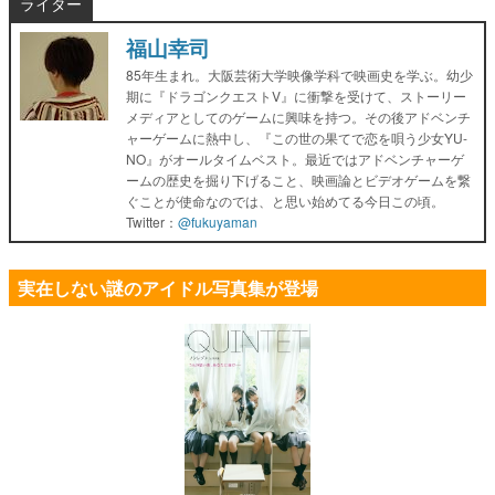
ライター
福山幸司
85年生まれ。大阪芸術大学映像学科で映画史を学ぶ。幼少
期に『ドラゴンクエストV』に衝撃を受けて、ストーリー
メディアとしてのゲームに興味を持つ。その後アドベンチ
ャーゲームに熱中し、『この世の果てで恋を唄う少女YU-
NO』がオールタイムベスト。最近ではアドベンチャーゲ
ームの歴史を掘り下げること、映画論とビデオゲームを繋
ぐことが使命なのでは、と思い始めてる今日この頃。
Twitter：
@fukuyaman
実在しない謎のアイドル写真集が登場