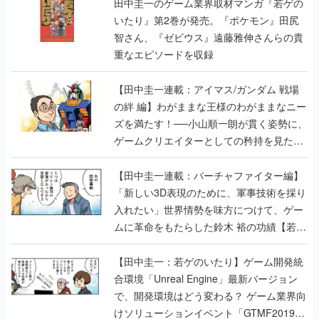
田中圭一のゲーム業界取材マンガ『若ゲの
いたり』第2巻が発売。『ポケモン』田尻
智さん、『ゼビウス』遠藤雅伸さんらの貴
重なエピソードを収録
【田中圭一連載：アイマス/ガンダム 戦場
の絆 編】わがままな王様のわがままなニー
ズを満たす！──小山順一朗が貫く姿勢に、
ゲームクリエイターとしての矜持を見た
【若ゲのいたり最終回】
【田中圭一連載：バーチャファイター編】
「新しい3D表現のために、軍事技術を採り
入れたい」世界情勢を味方につけて、ゲー
ムに革命をもたらした鈴木 裕の功績【若ゲ
のいたり】
【田中圭一：若ゲのいたり】ゲーム開発統
合環境「Unreal Engine」最新バージョン
で、開発環境はどう変わる？ ゲーム業界向
けソリューションイベント「GTMF2019」