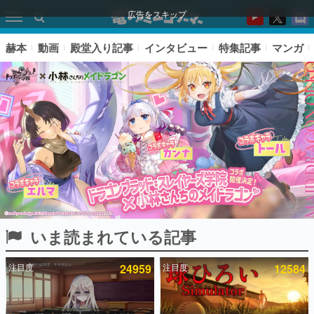
広告をスキップ
赫本
動画
殿堂入り記事
インタビュー
特集記事
マンガ
いま読まれている記事
ピックアップ
注目度
24959
注目度
12584
電ファミのいま読まれている記事ランキング
アプリセール情報