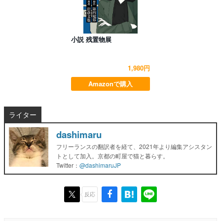
小説 残置物展
1,980円
Amazonで購入
ライター
dashimaru
フリーランスの翻訳者を経て、2021年より編集アシスタン
トとして加入。京都の町屋で猫と暮らす。
Twitter：
@dashimaruJP
反応