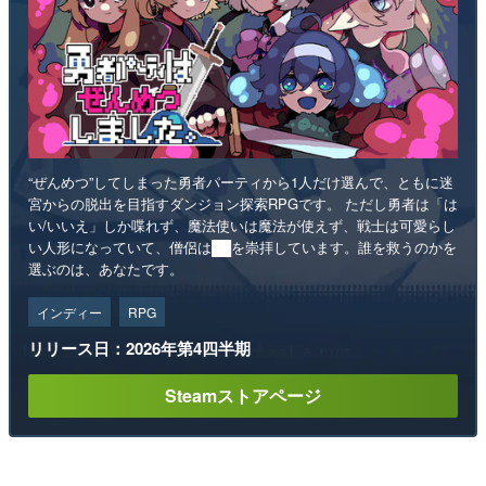
“ぜんめつ”してしまった勇者パーティから1人だけ選んで、ともに迷
宮からの脱出を目指すダンジョン探索RPGです。 ただし勇者は「は
い/いいえ」しか喋れず、魔法使いは魔法が使えず、戦士は可愛らし
い人形になっていて、僧侶は██を崇拝しています。誰を救うのかを
選ぶのは、あなたです。
インディー
RPG
リリース日：2026年第4四半期
Steamストアページ