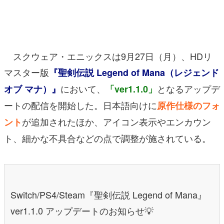
マンガ
女性向け
スクウェア・エニックスは9月27日（月）、HDリ
アプリレビュー
マスター版
『聖剣伝説 Legend of Mana（レジェンド
その他
において、
となるアップデ
オブ マナ）』
「ver1.1.0」
電ファミニコゲーマーとは？
ートの配信を開始した。日本語向けに
原作仕様のフォ
が追加されたほか、アイコン表示やエンカウン
ント
運営：株式会社マレ
ト、細かな不具合などの点で調整が施されている。
Switch/PS4/Steam『聖剣伝説 Legend of Mana』
ver1.1.0 アップデートのお知らせ💡