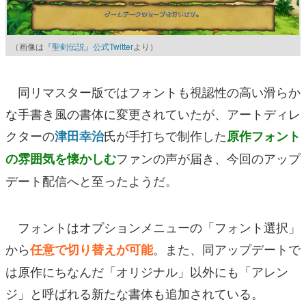
（画像は
『聖剣伝説』公式Twitter
より）
同リマスター版ではフォントも視認性の高い滑らか
な手書き風の書体に変更されていたが、アートディレ
クターの
氏が手打ちで制作した
津田幸治
原作フォント
ファンの声が届き、今回のアップ
の雰囲気を懐かしむ
デート配信へと至ったようだ。
フォントはオプションメニューの「フォント選択」
から
。また、同アップデートで
任意で切り替えが可能
は原作にちなんだ「オリジナル」以外にも「アレン
ジ」と呼ばれる新たな書体も追加されている。