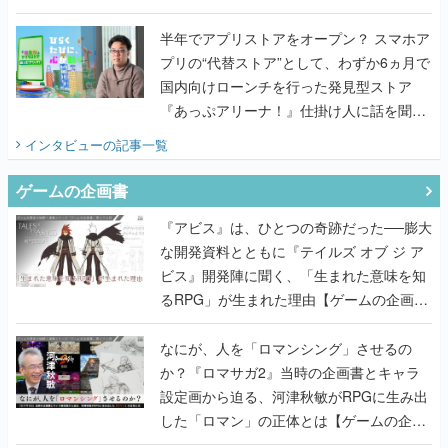
うこだわりをプロデューサーに聞いた
半年でアプリストアをオープン？ スマホア
プリの“代替ストア”として、わずか6ヵ月で
国内向けローンチを行った発見型ストア
『あっぷアリーナ！』仕掛け人に話を聞い
てみた
インタビュー
の記事一覧
ゲームの企画書
『アビス』は、ひとつの奇跡だった──膨大
な開発資料とともに『テイルズ オブ ジ ア
ビス』開発陣に聞く、「生まれた意味を知
るRPG」が生まれた理由【ゲームの企画
書】
なにが、人を「ロマンシング」させるの
か？『ロマサガ2』当時の企画書とキャラ
設定画から迫る、河津秋敏がRPGに生み出
した「ロマン」の正体とは【ゲームの企画
書】