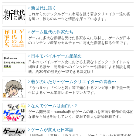
新世代に訊く
これからのデジタルゲーム市場を担う若きクリエイター達の姿
を追い、彼らのルーツと情熱を探っていきます。
ゲーム世代の作家たち
ゲームに多大な影響を受けた作家さんに取材し、ゲームが日本
のコンテンツ産業やカルチャーに与えた影響を探る企画です。
日本モバイルゲーム産業史
日本のモバイルゲーム史における主要なトピック・タイトルを
網羅するほか、開発者へのインタビューや識者による解説を掲
載。約20年の歴史が一望できる決定版！
若ゲのいたり〜ゲームクリエイターの青春〜
『うつヌケ』『ペンと箸』等で知られるマンガ家・田中圭一先
生によるゲーム業界レポートマンガです。
なんでゲームは面白い？
ゲーム開発者・hamatsu氏がゲームの魅力を画面や操作の具体的
な形から解き明かしていく、硬派で骨太な評論連載です。
ゲームが変えた日本語
「経験値」「裏技」「ラスボス」… ゲームにまつわる言葉の起