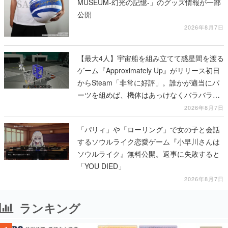
MUSEUM-幻光の記憶-」のグッズ情報が一部
公開
2026年8月7日
【最大4人】宇宙船を組み立てて惑星間を渡る
ゲーム『Approximately Up』がリリース初日
からSteam「非常に好評」。誰かが適当にパ
ーツを組めば、機体はあっけなくバラバラに
大破
2026年8月7日
「パリィ」や「ローリング」で女の子と会話
するソウルライク恋愛ゲーム『小早川さんは
ソウルライク』無料公開。返事に失敗すると
「YOU DIED」
2026年8月7日
ランキング