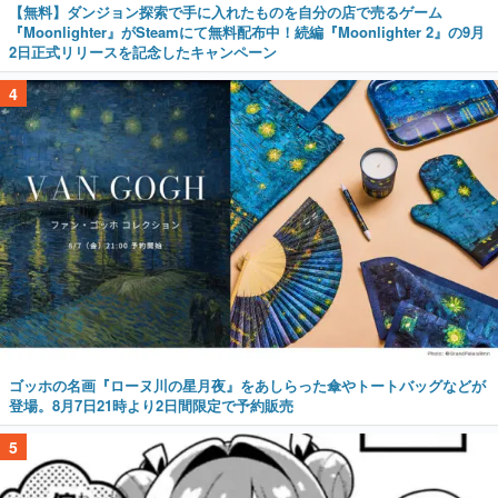
【無料】ダンジョン探索で手に入れたものを自分の店で売るゲーム
『Moonlighter』がSteamにて無料配布中！続編『Moonlighter 2』の9月
2日正式リリースを記念したキャンペーン
4
ゴッホの名画『ローヌ川の星月夜』をあしらった傘やトートバッグなどが
登場。8月7日21時より2日間限定で予約販売
5