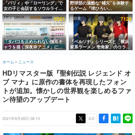
「パリィ」や「ローリング」で
野球部の過酷な“補欠”を体験す
女の子と会話するソウルライク
るゲーム『球ひろい
インタビュー
恋愛ゲーム『小早川さんはソウ
Simulator』が「1件」のウィッ
注目度
9251
注目度
7128
ルライク』無料公開。返事に失
シュリストをもとにチェコ語に
連載・特集一覧
敗すると「YOU DIED」
対応しSNSで話題に。『キング
ダム・カム』開発元やチェコの
殿堂入り記事
プロ野球選手から称賛の声
SNS拡散数が数千以上！ ページビュー数万以上！ などな
「タバコを止められない猫耳キ
『ペルソナ』シリーズと「横浜
ど。多くの人々に読まれた、電ファミ渾身の“殿堂入り”記
ャラを描く深夜枠アニメ」に視
家系ラーメン 壱角家」のコラボ
事をまとめました。
聴者の一部から批判意見。違法
が8月21日から開催。”はがく
薬物の使用と思しき描写も含め
れ”風とんこつラーメンや、おい
ゲームの企画書
ホーム
ニュース
て、BPOが議論を交わす
しく食べられるカレーラーメン
名作ゲームクリエイターの方々に製作時のエピソードをお
聞きし、ヒットする企画（ゲーム）とは何か？を探ってい
がラインナップ
HDリマスター版『聖剣伝説 レジェンド オ
きます。
ブ マナ』に原作の書体を再現したフォン
赫本
この物語を解いてはいけない。『赫本』は、〈試験問題〉
トが追加。懐かしの世界観を楽しめるファ
の形をした短編ホラー小説集です。
ン待望のアップデート
新世代に訊く
これからのデジタルゲーム市場を担う若きクリエイター達
の姿を追い、彼らのルーツと情熱を探っていきます。
2021年9月28日 08:13
反応
ゲーム世代の作家たち
ゲームに多大な影響を受けた作家さんに取材し、ゲームが