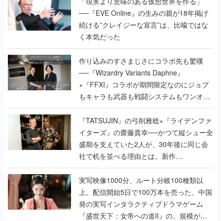
「現実より意味のある仮想世界を作る」
──『EVE Online』の生みの親が18年掲げ
続ける”クレイジーな宣言”は、比喩ではな
く本気だった
作り込みのすさまじさにコラボ先も驚嘆
──『Wizardry Variants Daphne』
×『FFXI』コラボが期間限定なのにジョブ
もキャラも武器も戦闘システムもワンオフ
で作り込まれた理由を両ディレクターに聞
く
『TATSUJIN』の弓削雅稔×『ライデンファ
イターズ』の齋藤貴幸──かつて縦シュー全
盛期を支えていた2人が、30年後に同じ会
社で机を並べる理由とは。新作
『TATSUJIN EXTREME』で初タッグを組
んだレジェンド2人に訊く開発秘話
実写映像1000分、ルート分岐100種類以
上。配信開始5日で100万本を売った、中国
発の実写インタラクティブドラマゲーム
『盛世天下：女帝への道II』の、規模が違