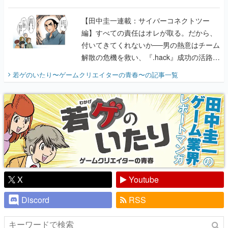
に行って、より理解を深めよう【PR】
【田中圭一連載：サイバーコネクトツー
編】すべての責任はオレが取る。だから、
付いてきてくれないか──男の熱意はチーム
解散の危機を救い、『.hack』成功の活路を
開く。業界の快男児・松山 洋に流れる血は
若ゲのいたり〜ゲームクリエイターの青春〜
の記事一覧
『少年ジャンプ』色だった【若ゲのいた
り】
X
Youtube
Discord
RSS