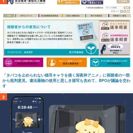
1
「タバコを止められない猫耳キャラを描く深夜枠アニメ」に視聴者の一部
から批判意見。違法薬物の使用と思しき描写も含めて、BPOが議論を交わ
す
2