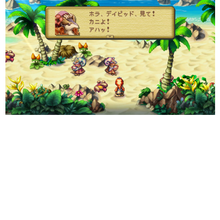
日本のコンテンツ産業やカルチャーに与えた影響を探る企
画です。
日本モバイルゲーム産業史
日本のモバイルゲーム史における主要なトピック・タイト
ルを網羅するほか、開発者へのインタビューや識者による
解説を掲載。約20年の歴史が一望できる決定版！
若ゲのいたり〜ゲームクリエイターの青春〜
『うつヌケ』『ペンと箸』等で知られるマンガ家・田中圭
一先生によるゲーム業界レポートマンガです。
なんでゲームは面白い？
ゲーム開発者・hamatsu氏がゲームの魅力を画面や操作の
具体的な形から解き明かしていく、硬派で骨太な評論連載
です。
ゲームが変えた日本語
「経験値」「裏技」「ラスボス」… ゲームにまつわる言葉
の起源や用法の変遷を、コンピューター文化史研究家・タ
イニーP氏が徹底調査。
カテゴリ
特集記事