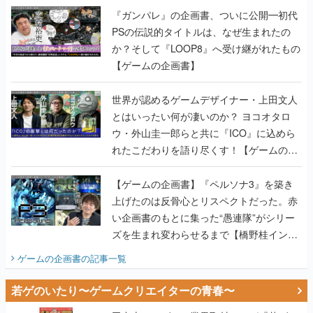
『ガンパレ』の企画書、ついに公開━初代
PSの伝説的タイトルは、なぜ生まれたの
か？そして『LOOP8』へ受け継がれたもの
【ゲームの企画書】
世界が認めるゲームデザイナー・上田文人
とはいったい何が凄いのか？ ヨコオタロ
ウ・外山圭一郎らと共に『ICO』に込めら
れたこだわりを語り尽くす！【ゲームの企
画書】
【ゲームの企画書】『ペルソナ3』を築き
上げたのは反骨心とリスペクトだった。赤
い企画書のもとに集った“愚連隊”がシリー
ズを生まれ変わらせるまで【橋野桂インタ
ビュー】
ゲームの企画書
の記事一覧
若ゲのいたり〜ゲームクリエイターの青春〜