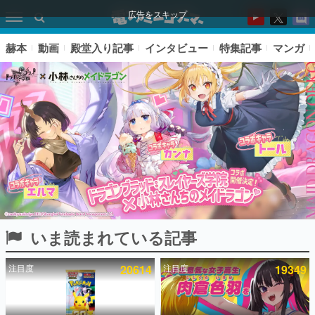
広告をスキップ
赫本
動画
殿堂入り記事
インタビュー
特集記事
マンガ
いま読まれている記事
ピックアップ
注目度
20614
注目度
19349
電ファミのいま読まれている記事ランキング
アプリセール情報