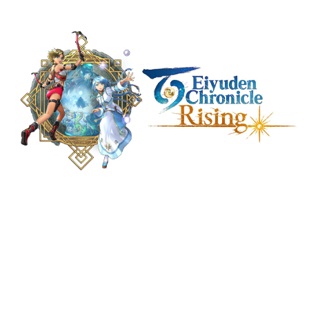
日本のコンテンツ産業やカルチャーに与えた影響を探る企
画です。
日本モバイルゲーム産業史
日本のモバイルゲーム史における主要なトピック・タイト
ルを網羅するほか、開発者へのインタビューや識者による
解説を掲載。約20年の歴史が一望できる決定版！
若ゲのいたり〜ゲームクリエイターの青春〜
『うつヌケ』『ペンと箸』等で知られるマンガ家・田中圭
一先生によるゲーム業界レポートマンガです。
なんでゲームは面白い？
ゲーム開発者・hamatsu氏がゲームの魅力を画面や操作の
具体的な形から解き明かしていく、硬派で骨太な評論連載
です。
ゲームが変えた日本語
「経験値」「裏技」「ラスボス」… ゲームにまつわる言葉
の起源や用法の変遷を、コンピューター文化史研究家・タ
イニーP氏が徹底調査。
カテゴリ
特集記事