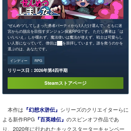
“ぜんめつ”してしまった勇者パーティから1人だけ選んで、ともに迷
宮からの脱出を目指すダンジョン探索RPGです。 ただし勇者は「は
い/いいえ」しか喋れず、魔法使いは魔法が使えず、戦士は可愛らし
い人形になっていて、僧侶は██を崇拝しています。誰を救うのかを
選ぶのは、あなたです。
インディー
RPG
リリース日：2026年第4四半期
Steamストアページ
本作は
シリーズのクリエイターらに
『幻想水滸伝』
よる新作RPG
のスピンオフ作品であ
『百英雄伝』
り、2020年に行われたキックスターターキャンペー