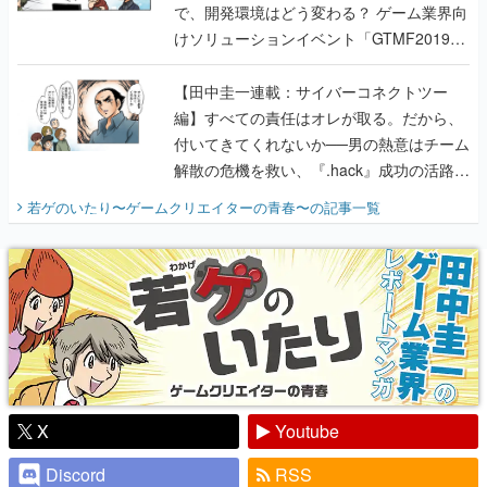
で、開発環境はどう変わる？ ゲーム業界向
けソリューションイベント「GTMF2019」
に行って、より理解を深めよう【PR】
【田中圭一連載：サイバーコネクトツー
編】すべての責任はオレが取る。だから、
付いてきてくれないか──男の熱意はチーム
解散の危機を救い、『.hack』成功の活路を
開く。業界の快男児・松山 洋に流れる血は
若ゲのいたり〜ゲームクリエイターの青春〜
の記事一覧
『少年ジャンプ』色だった【若ゲのいた
り】
X
Youtube
Discord
RSS