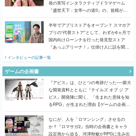
発の実写インタラクティブドラマゲーム
『盛世天下：女帝への道II』の、規模が違
うこだわりをプロデューサーに聞いた
半年でアプリストアをオープン？ スマホア
プリの“代替ストア”として、わずか6ヵ月で
国内向けローンチを行った発見型ストア
『あっぷアリーナ！』仕掛け人に話を聞い
てみた
インタビュー
の記事一覧
ゲームの企画書
『アビス』は、ひとつの奇跡だった──膨大
な開発資料とともに『テイルズ オブ ジ ア
ビス』開発陣に聞く、「生まれた意味を知
るRPG」が生まれた理由【ゲームの企画
書】
なにが、人を「ロマンシング」させるの
か？『ロマサガ2』当時の企画書とキャラ
設定画から迫る、河津秋敏がRPGに生み出