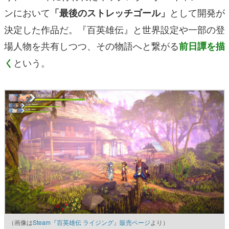
ンにおいて
として開発が
「最後のストレッチゴール」
決定した作品だ。『百英雄伝』と世界設定や一部の登
場人物を共有しつつ、その物語へと繋がる
前日譚を描
という。
く
（画像は
Steam『百英雄伝 ライジング』販売ページ
より）