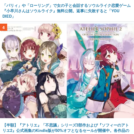
「パリィ」や「ローリング」で女の子と会話するソウルライク恋愛ゲーム
『小早川さんはソウルライク』無料公開。返事に失敗すると「YOU
DIED」
4
【半額】『アトリエ』「不思議」シリーズ3部作および『ソフィーのアト
リエ2』公式画集のKindle版が50%オフとなるセールが開催中。各作品の