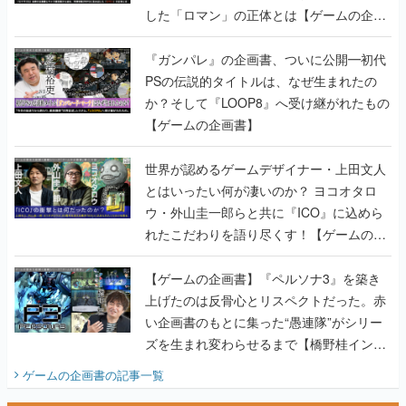
した「ロマン」の正体とは【ゲームの企画
書】
『ガンパレ』の企画書、ついに公開━初代
PSの伝説的タイトルは、なぜ生まれたの
か？そして『LOOP8』へ受け継がれたもの
【ゲームの企画書】
世界が認めるゲームデザイナー・上田文人
とはいったい何が凄いのか？ ヨコオタロ
ウ・外山圭一郎らと共に『ICO』に込めら
れたこだわりを語り尽くす！【ゲームの企
画書】
【ゲームの企画書】『ペルソナ3』を築き
上げたのは反骨心とリスペクトだった。赤
い企画書のもとに集った“愚連隊”がシリー
ズを生まれ変わらせるまで【橋野桂インタ
ビュー】
ゲームの企画書
の記事一覧