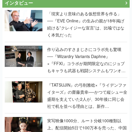
インタビュー
「現実より意味のある仮想世界を作る」
──『EVE Online』の生みの親が18年掲げ
続ける”クレイジーな宣言”は、比喩ではな
く本気だった
作り込みのすさまじさにコラボ先も驚嘆
──『Wizardry Variants Daphne』
×『FFXI』コラボが期間限定なのにジョブ
もキャラも武器も戦闘システムもワンオフ
で作り込まれた理由を両ディレクターに聞
く
『TATSUJIN』の弓削雅稔×『ライデンファ
イターズ』の齋藤貴幸──かつて縦シュー全
盛期を支えていた2人が、30年後に同じ会
社で机を並べる理由とは。新作
『TATSUJIN EXTREME』で初タッグを組
んだレジェンド2人に訊く開発秘話
実写映像1000分、ルート分岐100種類以
上。配信開始5日で100万本を売った、中国