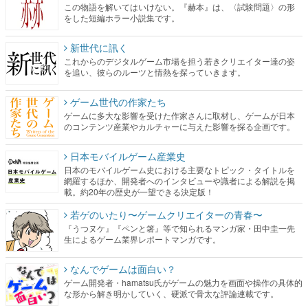
この物語を解いてはいけない。『赫本』は、〈試験問題〉の形
をした短編ホラー小説集です。
新世代に訊く
これからのデジタルゲーム市場を担う若きクリエイター達の姿
を追い、彼らのルーツと情熱を探っていきます。
ゲーム世代の作家たち
ゲームに多大な影響を受けた作家さんに取材し、ゲームが日本
のコンテンツ産業やカルチャーに与えた影響を探る企画です。
日本モバイルゲーム産業史
日本のモバイルゲーム史における主要なトピック・タイトルを
網羅するほか、開発者へのインタビューや識者による解説を掲
載。約20年の歴史が一望できる決定版！
若ゲのいたり〜ゲームクリエイターの青春〜
『うつヌケ』『ペンと箸』等で知られるマンガ家・田中圭一先
生によるゲーム業界レポートマンガです。
なんでゲームは面白い？
ゲーム開発者・hamatsu氏がゲームの魅力を画面や操作の具体的
な形から解き明かしていく、硬派で骨太な評論連載です。