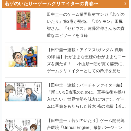
若ゲのいたり〜ゲームクリエイターの青春〜
田中圭一のゲーム業界取材マンガ『若ゲの
いたり』第2巻が発売。『ポケモン』田尻
智さん、『ゼビウス』遠藤雅伸さんらの貴
重なエピソードを収録
【田中圭一連載：アイマス/ガンダム 戦場
の絆 編】わがままな王様のわがままなニー
ズを満たす！──小山順一朗が貫く姿勢に、
ゲームクリエイターとしての矜持を見た
【若ゲのいたり最終回】
【田中圭一連載：バーチャファイター編】
「新しい3D表現のために、軍事技術を採り
入れたい」世界情勢を味方につけて、ゲー
ムに革命をもたらした鈴木 裕の功績【若ゲ
のいたり】
【田中圭一：若ゲのいたり】ゲーム開発統
合環境「Unreal Engine」最新バージョン