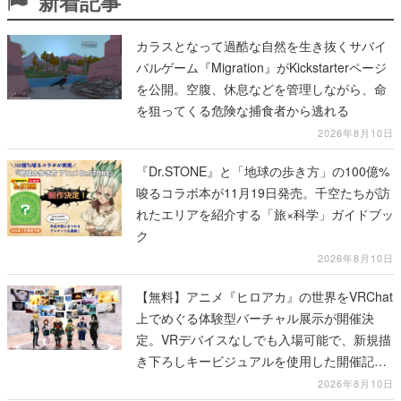
新着記事
カラスとなって過酷な自然を生き抜くサバイ
バルゲーム『Migration』がKickstarterページ
を公開。空腹、休息などを管理しながら、命
を狙ってくる危険な捕食者から逃れる
2026年8月10日
『Dr.STONE』と「地球の歩き方」の100億%
唆るコラボ本が11月19日発売。千空たちが訪
れたエリアを紹介する「旅×科学」ガイドブッ
ク
2026年8月10日
【無料】アニメ『ヒロアカ』の世界をVRChat
上でめぐる体験型バーチャル展示が開催決
定。VRデバイスなしでも入場可能で、新規描
き下ろしキービジュアルを使用した開催記念
グッズも販売
2026年8月10日