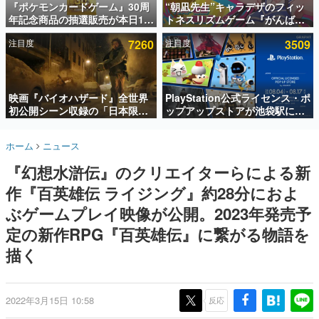
『ポケモンカードゲーム』30周
“朝凪先生”キャラデザのフィッ
年記念商品の抽選販売が本日12
トネスリズムゲーム『がんば
インタビュー
時より開始。拡張パック「30th
れ！チアリズム』Steamストア
注目度
7260
注目度
3509
CELEBRATION」のボックス
ページが公開。キャラクターの
連載・特集一覧
に、「プレミアムデッキセット
CVは陽向葵ゅかさん
エーフィ・ブラッキー」
殿堂入り記事
「FUTURISTIC BOX」の計3商
SNS拡散数が数千以上！ ページビュー数万以上！ などな
品
映画『バイオハザード』全世界
PlayStation公式ライセンス・ポ
ど。多くの人々に読まれた、電ファミ渾身の“殿堂入り”記
初公開シーン収録の「日本限
ップアップストアが池袋駅にて
事をまとめました。
定」予告映像が解禁。バイオの
期間限定で開催。夏のアパレル
日（8月10日）にあわせて、
や『ブラッドボーン』の新作ア
ゲームの企画書
ホーム
ニュース
「ラクーンシティ総合病院」へ
イテムが登場
名作ゲームクリエイターの方々に製作時のエピソードをお
聞きし、ヒットする企画（ゲーム）とは何か？を探ってい
行く配達人の姿が披露
『幻想水滸伝』のクリエイターらによる新
きます。
作『百英雄伝 ライジング』約28分におよ
赫本
この物語を解いてはいけない。『赫本』は、〈試験問題〉
ぶゲームプレイ映像が公開。2023年発売予
の形をした短編ホラー小説集です。
定の新作RPG『百英雄伝』に繋がる物語を
描く
新世代に訊く
これからのデジタルゲーム市場を担う若きクリエイター達
の姿を追い、彼らのルーツと情熱を探っていきます。
2022年3月15日 10:58
反応
ゲーム世代の作家たち
ゲームに多大な影響を受けた作家さんに取材し、ゲームが