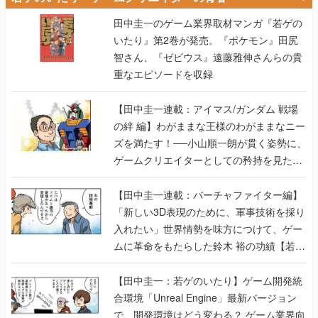
田中圭一のゲーム業界取材マンガ『若ゲの
いたり』第2巻が発売。『ポケモン』田尻
智さん、『ゼビウス』遠藤雅伸さんらの貴
重なエピソードを収録
【田中圭一連載：アイマス/ガンダム 戦場
の絆 編】わがままな王様のわがままなニー
ズを満たす！──小山順一朗が貫く姿勢に、
ゲームクリエイターとしての矜持を見た
【若ゲのいたり最終回】
【田中圭一連載：バーチャファイター編】
「新しい3D表現のために、軍事技術を採り
入れたい」世界情勢を味方につけて、ゲー
ムに革命をもたらした鈴木 裕の功績【若ゲ
のいたり】
【田中圭一：若ゲのいたり】ゲーム開発統
合環境「Unreal Engine」最新バージョン
で、開発環境はどう変わる？ ゲーム業界向