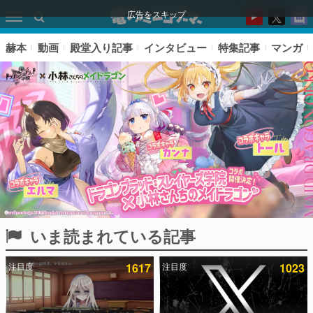
広告をスキップ
赫本
動画
殿堂入り記事
インタビュー
特集記事
マンガ
いま読まれている記事
ピックアップ
注目度
1617
注目度
1023
電ファミのいま読まれている記事ランキング
アプリセール情報