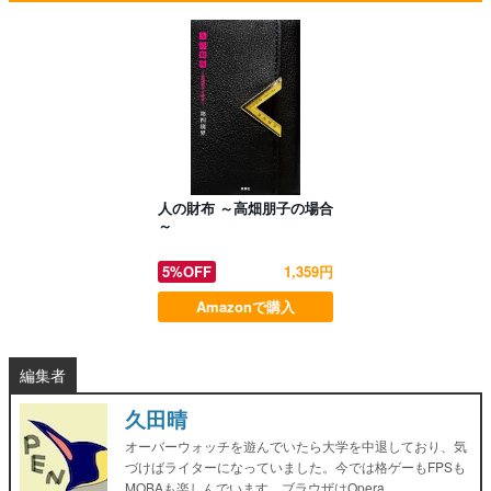
人の財布 ～高畑朋子の場合
～
5%OFF
1,359円
Amazonで購入
編集者
久田晴
オーバーウォッチを遊んでいたら大学を中退しており、気
づけばライターになっていました。今では格ゲーもFPSも
MOBAも楽しんでいます。ブラウザはOpera