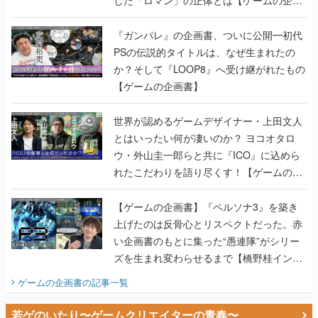
書】
『ガンパレ』の企画書、ついに公開━初代
PSの伝説的タイトルは、なぜ生まれたの
か？そして『LOOP8』へ受け継がれたもの
【ゲームの企画書】
世界が認めるゲームデザイナー・上田文人
とはいったい何が凄いのか？ ヨコオタロ
ウ・外山圭一郎らと共に『ICO』に込めら
れたこだわりを語り尽くす！【ゲームの企
画書】
【ゲームの企画書】『ペルソナ3』を築き
上げたのは反骨心とリスペクトだった。赤
い企画書のもとに集った“愚連隊”がシリー
ズを生まれ変わらせるまで【橋野桂インタ
ビュー】
ゲームの企画書
の記事一覧
若ゲのいたり〜ゲームクリエイターの青春〜