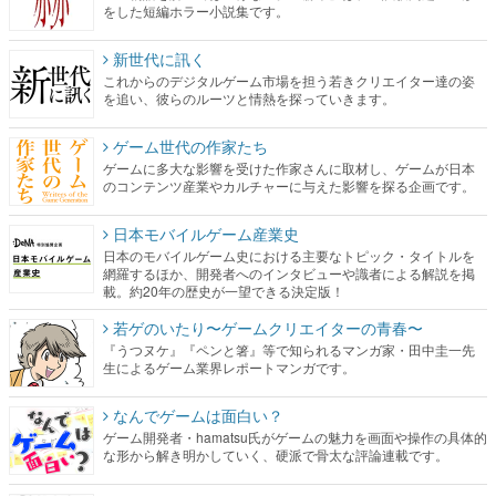
をした短編ホラー小説集です。
新世代に訊く
これからのデジタルゲーム市場を担う若きクリエイター達の姿
を追い、彼らのルーツと情熱を探っていきます。
ゲーム世代の作家たち
ゲームに多大な影響を受けた作家さんに取材し、ゲームが日本
のコンテンツ産業やカルチャーに与えた影響を探る企画です。
日本モバイルゲーム産業史
日本のモバイルゲーム史における主要なトピック・タイトルを
網羅するほか、開発者へのインタビューや識者による解説を掲
載。約20年の歴史が一望できる決定版！
若ゲのいたり〜ゲームクリエイターの青春〜
『うつヌケ』『ペンと箸』等で知られるマンガ家・田中圭一先
生によるゲーム業界レポートマンガです。
なんでゲームは面白い？
ゲーム開発者・hamatsu氏がゲームの魅力を画面や操作の具体的
な形から解き明かしていく、硬派で骨太な評論連載です。