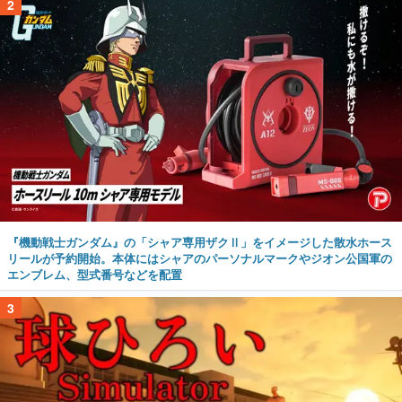
2
『機動戦士ガンダム』の「シャア専用ザクⅡ」をイメージした散水ホース
リールが予約開始。本体にはシャアのパーソナルマークやジオン公国軍の
エンブレム、型式番号などを配置
3