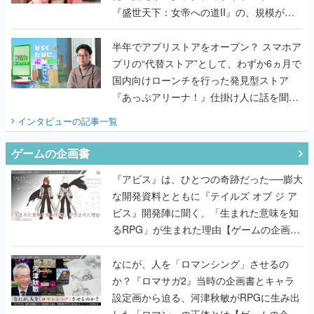
『盛世天下：女帝への道II』の、規模が違
うこだわりをプロデューサーに聞いた
半年でアプリストアをオープン？ スマホア
プリの“代替ストア”として、わずか6ヵ月で
国内向けローンチを行った発見型ストア
『あっぷアリーナ！』仕掛け人に話を聞い
てみた
インタビュー
の記事一覧
ゲームの企画書
『アビス』は、ひとつの奇跡だった──膨大
な開発資料とともに『テイルズ オブ ジ ア
ビス』開発陣に聞く、「生まれた意味を知
るRPG」が生まれた理由【ゲームの企画
書】
なにが、人を「ロマンシング」させるの
か？『ロマサガ2』当時の企画書とキャラ
設定画から迫る、河津秋敏がRPGに生み出
した「ロマン」の正体とは【ゲームの企画