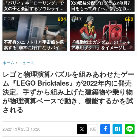
「パリィ」や「ローリング」で
Xの収益分配プログラムが9月7
女の子と会話するソウルライク
日をもって終了へ。新たな収益
インタビュー
恋愛ゲーム『小早川さんはソウ
化制度「Original Content
注目度
924
注目度
682
ルライク』無料公開。返事に失
Rewards Program」を発表
連載・特集一覧
敗すると「YOU DIED」
殿堂入り記事
SNS拡散数が数千以上！ ページビュー数万以上！ などな
不死身のニワトリと宇宙船を探
『機動戦士ガンダム』の「シャ
ど。多くの人々に読まれた、電ファミ渾身の“殿堂入り”記
索する“非常に好評”なサバイバ
ア専用ザクⅡ」をイメージした
事をまとめました。
ルゲーム『Breathedge』が無
散水ホースリールが予約開始。
料で配布中。入手できる期間は8
本体にはシャアのパーソナルマ
ゲームの企画書
ホーム
ニュース
月10日まで
ークやジオン公国軍のエンブレ
名作ゲームクリエイターの方々に製作時のエピソードをお
聞きし、ヒットする企画（ゲーム）とは何か？を探ってい
ム、型式番号などを配置
レゴと物理演算パズルを組みあわせたゲー
きます。
ム『LEGO Bricktales』が2022年内に発売
赫本
この物語を解いてはいけない。『赫本』は、〈試験問題〉
決定。手ずから組み上げた建築物や乗り物
の形をした短編ホラー小説集です。
が物理演算ベースで動き、機能するかを試
される
新世代に訊く
これからのデジタルゲーム市場を担う若きクリエイター達
の姿を追い、彼らのルーツと情熱を探っていきます。
2022年3月25日 16:20
反応
ゲーム世代の作家たち
ゲームに多大な影響を受けた作家さんに取材し、ゲームが