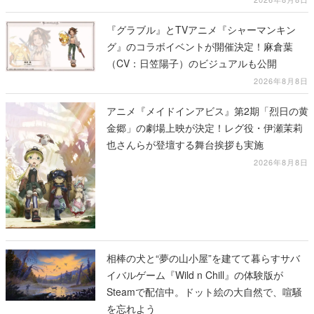
『グラブル』とTVアニメ『シャーマンキン
グ』のコラボイベントが開催決定！麻倉葉
（CV：日笠陽子）のビジュアルも公開
2026年8月8日
アニメ『メイドインアビス』第2期「烈日の黄
金郷」の劇場上映が決定！レグ役・伊瀬茉莉
也さんらが登壇する舞台挨拶も実施
2026年8月8日
相棒の犬と“夢の山小屋”を建てて暮らすサバ
イバルゲーム『Wild n Chill』の体験版が
Steamで配信中。ドット絵の大自然で、喧騒
を忘れよう