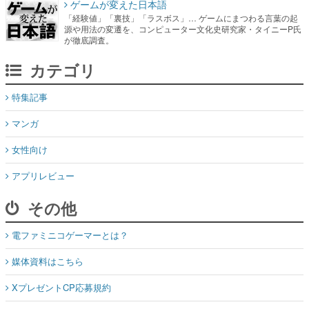
ゲームが変えた日本語
「経験値」「裏技」「ラスボス」… ゲームにまつわる言葉の起
源や用法の変遷を、コンピューター文化史研究家・タイニーP氏
が徹底調査。
カテゴリ
特集記事
マンガ
女性向け
アプリレビュー
その他
電ファミニコゲーマーとは？
媒体資料はこちら
XプレゼントCP応募規約