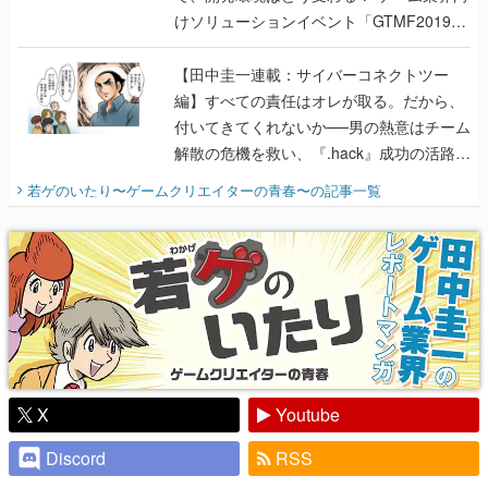
けソリューションイベント「GTMF2019」
に行って、より理解を深めよう【PR】
【田中圭一連載：サイバーコネクトツー
編】すべての責任はオレが取る。だから、
付いてきてくれないか──男の熱意はチーム
解散の危機を救い、『.hack』成功の活路を
開く。業界の快男児・松山 洋に流れる血は
若ゲのいたり〜ゲームクリエイターの青春〜
の記事一覧
『少年ジャンプ』色だった【若ゲのいた
り】
X
Youtube
Discord
RSS