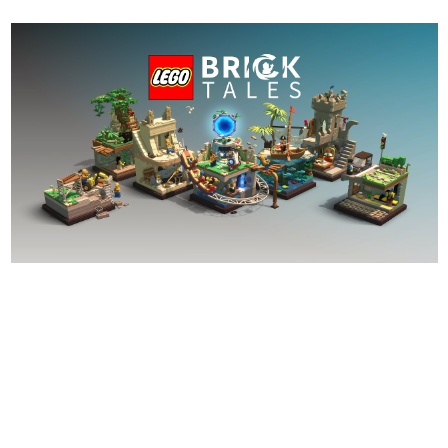
日本のコンテンツ産業やカルチャーに与えた影響を探る企
画です。
日本モバイルゲーム産業史
日本のモバイルゲーム史における主要なトピック・タイト
ルを網羅するほか、開発者へのインタビューや識者による
解説を掲載。約20年の歴史が一望できる決定版！
若ゲのいたり〜ゲームクリエイターの青春〜
『うつヌケ』『ペンと箸』等で知られるマンガ家・田中圭
一先生によるゲーム業界レポートマンガです。
なんでゲームは面白い？
ゲーム開発者・hamatsu氏がゲームの魅力を画面や操作の
具体的な形から解き明かしていく、硬派で骨太な評論連載
です。
ゲームが変えた日本語
「経験値」「裏技」「ラスボス」… ゲームにまつわる言葉
の起源や用法の変遷を、コンピューター文化史研究家・タ
イニーP氏が徹底調査。
カテゴリ
特集記事