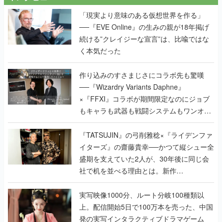
「現実より意味のある仮想世界を作る」
──『EVE Online』の生みの親が18年掲げ
続ける”クレイジーな宣言”は、比喩ではな
く本気だった
作り込みのすさまじさにコラボ先も驚嘆
──『Wizardry Variants Daphne』
×『FFXI』コラボが期間限定なのにジョブ
もキャラも武器も戦闘システムもワンオフ
で作り込まれた理由を両ディレクターに聞
く
『TATSUJIN』の弓削雅稔×『ライデンファ
イターズ』の齋藤貴幸──かつて縦シュー全
盛期を支えていた2人が、30年後に同じ会
社で机を並べる理由とは。新作
『TATSUJIN EXTREME』で初タッグを組
んだレジェンド2人に訊く開発秘話
実写映像1000分、ルート分岐100種類以
上。配信開始5日で100万本を売った、中国
発の実写インタラクティブドラマゲーム