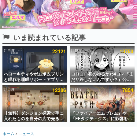
インタビュー
連載・特集一覧
殿堂入り記事
いま読まれている記事
SNS拡散数が数千以上！ ページビュー数万以上！ などな
ど。多くの人々に読まれた、電ファミ渾身の“殿堂入り”記
事をまとめました。
注目度
22121
注目度
13750
ゲームの企画書
名作ゲームクリエイターの方々に製作時のエピソードをお
聞きし、ヒットする企画（ゲーム）とは何か？を探ってい
ハローキティやポムポムプリン
コロコロ初のゆるかわ4コマ『ま
きます。
と眠れる睡眠サポートアプリ
だサ終しないんですか？』公開
赫本
『ゆめたび』が配信中。キャラ
スタート。主人公は新入社員の
この物語を解いてはいけない。『赫本』は、〈試験問題〉
注目度
12386
注目度
7854
ごとのASMRや目覚ましアラー
侘石ダイヤ、ゲーム会社を舞台
の形をした短編ホラー小説集です。
ムも搭載
にトラブルへ対応する社員たち
を描く
新世代に訊く
【無料】ダンジョン探索で手に
『ファイアーエムブレム』や
これからのデジタルゲーム市場を担う若きクリエイター達
の姿を追い、彼らのルーツと情熱を探っていきます。
入れたものを自分の店で売るゲ
『FFタクティクス』に影響を受
ーム『Moonlighter』がSteam
けた新作戦略RPG『Beaten
にて無料配布中！続編
Path』2027年に発売へ。
ゲーム世代の作家たち
ホーム
ニュース
『Moonlighter 2』の9月2日正
PC（Steam）、PS5、Xbox、
ゲームに多大な影響を受けた作家さんに取材し、ゲームが