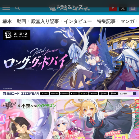
広告をスキップ
赫本
動画
殿堂入り記事
インタビュー
特集記事
マンガ
ピックアップ
電ファミのいま読まれている記事ランキング
アプリセール情報