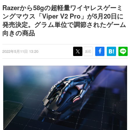
式リリースを記念したキャンペ
Switch向けにリリース予定
日本のコンテンツ産業やカルチャーに与えた影響を探る企
Razerから58gの超軽量ワイヤレスゲーミ
ーン
画です。
ングマウス「Viper V2 Pro」が5月20日に
日本モバイルゲーム産業史
発売決定。グラム単位で調節されたゲーム
日本のモバイルゲーム史における主要なトピック・タイト
ルを網羅するほか、開発者へのインタビューや識者による
向きの商品
解説を掲載。約20年の歴史が一望できる決定版！
若ゲのいたり〜ゲームクリエイターの青春〜
『うつヌケ』『ペンと箸』等で知られるマンガ家・田中圭
2022年5月11日 13:20
反応
一先生によるゲーム業界レポートマンガです。
なんでゲームは面白い？
ゲーム開発者・hamatsu氏がゲームの魅力を画面や操作の
具体的な形から解き明かしていく、硬派で骨太な評論連載
です。
ゲームが変えた日本語
「経験値」「裏技」「ラスボス」… ゲームにまつわる言葉
の起源や用法の変遷を、コンピューター文化史研究家・タ
イニーP氏が徹底調査。
カテゴリ
特集記事