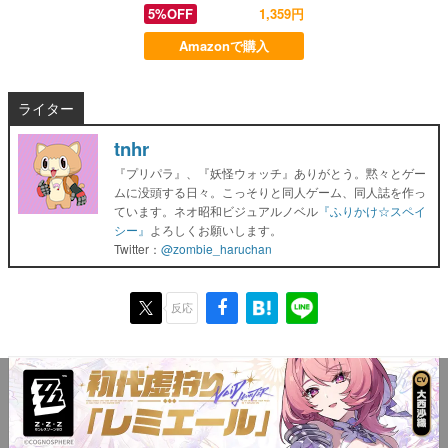
5%OFF
1,359円
Amazonで購入
ライター
tnhr
『プリパラ』、『妖怪ウォッチ』ありがとう。黙々とゲー
ムに没頭する日々。こっそりと同人ゲーム、同人誌を作っ
ています。ネオ昭和ビジュアルノベル
『ふりかけ☆スペイ
シー』
よろしくお願いします。
Twitter：
@zombie_haruchan
反応
この記事に関するタグ
Razer
tnhr
Viper V2 Pro
ニュース
マウス