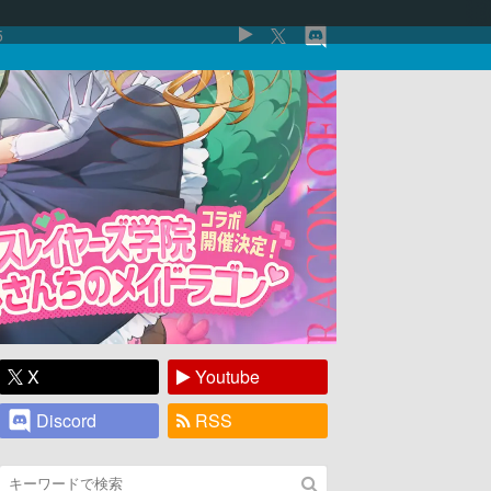
5
X
Youtube
Discord
RSS