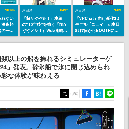
10186
8492
7689
注目度
注目度
られない
『超かぐや姫！』本編
『VRChat』向け新作3D
く深夜枠
の“10年後”を描く『超か
モデル「ニュイ」が本日
者の一部
ぐやメシ！』Web連載決
8月7日からBOOTHにて
違法薬物
定。新たなWebマンガレ
発売。瞳に光る星や感情
描写も含
ーベル「ビビビコミッ
豊かな表情が、小悪魔か
論を交わ
ク」にて特別話が掲載ス
わいい
タート、あのお話には…
種類以上の船を操れるシミュレーターゲ
まだ続きがある！
or 2024』発表。砕氷船で氷に閉じ込められ
多彩な体験が味わえる
反応