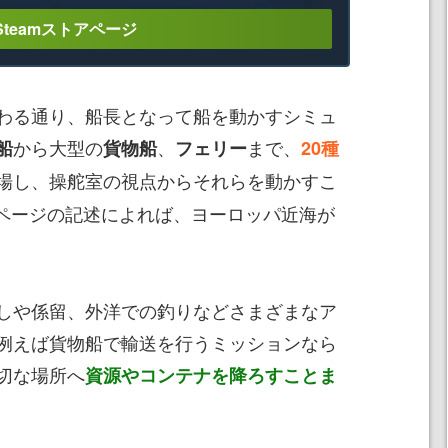
Steamストアページ
わる通り、船長となって船を動かすシミュ
から大型の
、
まで、
船
貨物船
フェリー
20種
場し、操舵室の視点からそれらを動かすこ
アページの記述によれば、ヨーロッパ近海が
しや係留、外洋での釣りなどさまざまなア
例えば貨物船で輸送を行うミッションなら
切な場所へ
資源やコンテナを降ろすことま