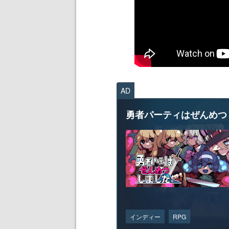
AD
勇者パーティはぜんめつ
インディー
RPG