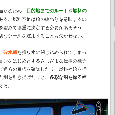
当たるため、
や
目的地までのルート
燃料の
ある。燃料不足は旅の終わりを意味するの
を鑑みて慎重に決定する必要があるそう
切なツールを運用することも欠かせない。
、
を操り氷に閉じ込められてしまっ
砕氷船
ョンをはじめとするさまざまな仕事の様子
で遠方の目標を確認したり、燃料補給を行
た網を引き揚げたりと、
多彩な船を操る幅
える。