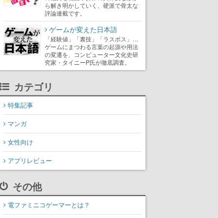
ら解き明かしていく、硬派で骨太な
評論連載です。
ゲームが変えた日本語
「経験値」「裏技」「ラスボス」…
ゲームにまつわる言葉の起源や用法
の変遷を、コンピューター文化史研
究家・タイニーP氏が徹底調査。
カテゴリ
特集記事
マンガ
女性向け
アプリレビュー
その他
電ファミニコゲーマーとは？