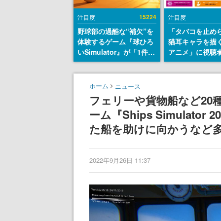
15224
注目度
注目度
野球部の過酷な“補欠”を
「タバコを止め
体験するゲーム『球ひろ
猫耳キャラを描
いSimulator』が「1件」
アニメ」に視聴
のウィッシュリストをも
から批判意見。
とにチェコ語に対応し
の使用と思しき
SNSで話題に。『キング
めて、BPOが議
ホーム
ニュース
ダム・カム』開発元やチ
す
フェリーや貨物船など20
ェコのプロ野球選手から
ーム『Ships Simulat
称賛の声
た船を助けに向かうなど
2022年9月26日 11:37