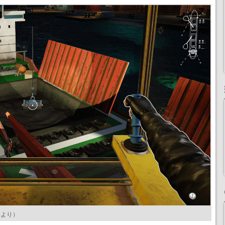
ジ
より）