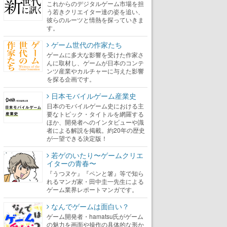
これからのデジタルゲーム市場を担
う若きクリエイター達の姿を追い、
彼らのルーツと情熱を探っていきま
す。
ゲーム世代の作家たち
ゲームに多大な影響を受けた作家さ
んに取材し、ゲームが日本のコンテ
ンツ産業やカルチャーに与えた影響
を探る企画です。
日本モバイルゲーム産業史
日本のモバイルゲーム史における主
要なトピック・タイトルを網羅する
ほか、開発者へのインタビューや識
者による解説を掲載。約20年の歴史
が一望できる決定版！
若ゲのいたり〜ゲームクリエ
イターの青春〜
『うつヌケ』『ペンと箸』等で知ら
れるマンガ家・田中圭一先生による
ゲーム業界レポートマンガです。
なんでゲームは面白い？
ゲーム開発者・hamatsu氏がゲーム
の魅力を画面や操作の具体的な形か