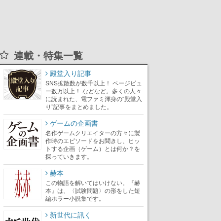
連載・特集一覧
殿堂入り記事
SNS拡散数が数千以上！ ページビュ
ー数万以上！ などなど。多くの人々
に読まれた、電ファミ渾身の“殿堂入
り”記事をまとめました。
ゲームの企画書
名作ゲームクリエイターの方々に製
作時のエピソードをお聞きし、ヒッ
トする企画（ゲーム）とは何か？を
探っていきます。
赫本
この物語を解いてはいけない。『赫
本』は、〈試験問題〉の形をした短
編ホラー小説集です。
新世代に訊く