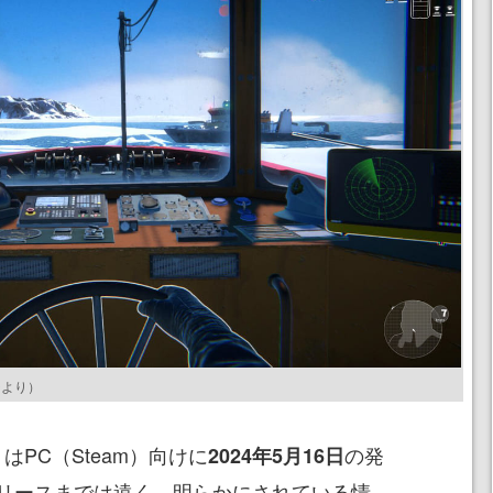
ジ
より）
024』はPC（Steam）向けに
の発
2024年5月16日
リースまでは遠く、明らかにされている情