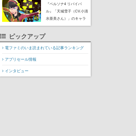
リース。海の中にはサメ
『ペルソナ4 リバイバ
やピラニアといった危険
ル』「天城雪子（CV.小清
な生物も棲んでいて、阿
水亜美さん）」のキャラ
鼻叫喚待ったなし
紹介動画が公開。老舗旅
館の一人娘で学校でも注
ピックアップ
目の存在、専用ペルソ
ナ・コノハナサクヤとと
電ファミのいま読まれている記事ランキング
もに主人公たちと舞う
アプリセール情報
インタビュー