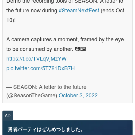
Demo the recording tools of SEASON: A letter to
the future now during
#SteamNextFest
(ends Oct
10)!
A camera captures a moment, framed by the eye
to be consumed by another. 📷🖼️
https://t.co/TVLqVjMzYW
pic.twitter.com/5T781DxB7H
— SEASON: A letter to the future
(@SeasonTheGame)
October 3, 2022
AD
勇者パーティはぜんめつしました。