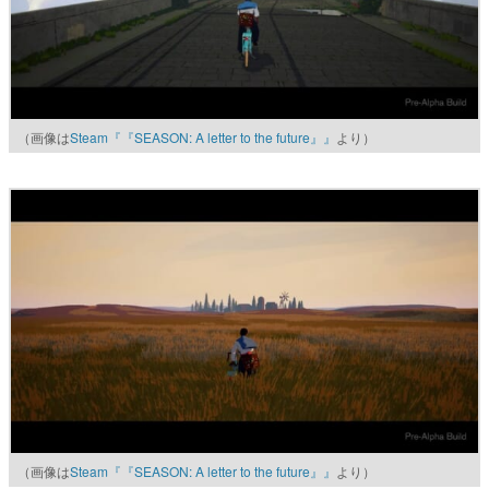
（画像は
Steam『『SEASON: A letter to the future』』
より）
（画像は
Steam『『SEASON: A letter to the future』』
より）