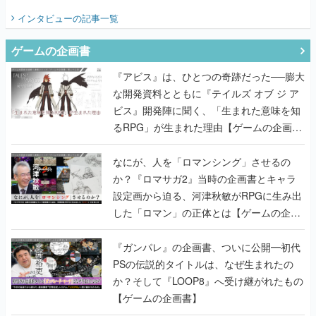
てみた
インタビュー
の記事一覧
ゲームの企画書
『アビス』は、ひとつの奇跡だった──膨大
な開発資料とともに『テイルズ オブ ジ ア
ビス』開発陣に聞く、「生まれた意味を知
るRPG」が生まれた理由【ゲームの企画
書】
なにが、人を「ロマンシング」させるの
か？『ロマサガ2』当時の企画書とキャラ
設定画から迫る、河津秋敏がRPGに生み出
した「ロマン」の正体とは【ゲームの企画
書】
『ガンパレ』の企画書、ついに公開━初代
PSの伝説的タイトルは、なぜ生まれたの
か？そして『LOOP8』へ受け継がれたもの
【ゲームの企画書】