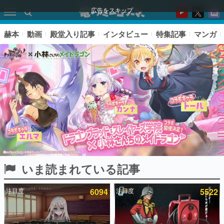
広告をスキップ
赫本
動画
殿堂入り記事
インタビュー
特集記事
マンガ
いま読まれている記事
ピックアップ
注目度
6094
注目度
5522
電ファミのいま読まれている記事ランキング
アプリセール情報