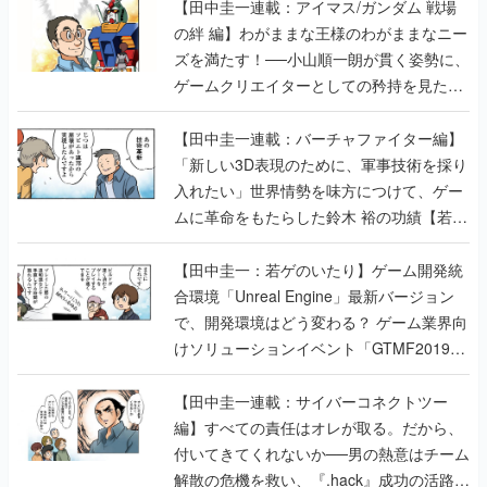
【田中圭一連載：アイマス/ガンダム 戦場
の絆 編】わがままな王様のわがままなニー
ズを満たす！──小山順一朗が貫く姿勢に、
ゲームクリエイターとしての矜持を見た
【若ゲのいたり最終回】
【田中圭一連載：バーチャファイター編】
「新しい3D表現のために、軍事技術を採り
入れたい」世界情勢を味方につけて、ゲー
ムに革命をもたらした鈴木 裕の功績【若ゲ
のいたり】
【田中圭一：若ゲのいたり】ゲーム開発統
合環境「Unreal Engine」最新バージョン
で、開発環境はどう変わる？ ゲーム業界向
けソリューションイベント「GTMF2019」
に行って、より理解を深めよう【PR】
【田中圭一連載：サイバーコネクトツー
編】すべての責任はオレが取る。だから、
付いてきてくれないか──男の熱意はチーム
解散の危機を救い、『.hack』成功の活路を