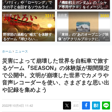
「パリィ」や「ローリング」で
『機動戦士ガンダム』の「シャ
女の子と会話するソウルライク
ア専用ザクⅡ」をイメージした
インタビュー
恋愛ゲーム『小早川さんはソウ
散水ホースリールが予約開始。
注目度
3311
注目度
3080
ルライク』無料公開。返事に失
本体にはシャアのパーソナルマ
連載・特集一覧
敗すると「YOU DIED」
ークやジオン公国軍のエンブレ
ム、型式番号などを配置
殿堂入り記事
SNS拡散数が数千以上！ ページビュー数万以上！ などな
野球部の過酷な“補欠”を体験す
「東映」の“あのオープニング映
ど。多くの人々に読まれた、電ファミ渾身の“殿堂入り”記
るゲーム『球ひろい
像”がアクリルブロックに。「東
事をまとめました。
Simulator』が「1件」のウィッ
映ヒストリカル グッズコレクシ
シュリストをもとにチェコ語に
ョン」が8月下旬より発売
ゲームの企画書
ホーム
ニュース
対応しSNSで話題に。『キング
名作ゲームクリエイターの方々に製作時のエピソードをお
聞きし、ヒットする企画（ゲーム）とは何か？を探ってい
ダム・カム』開発元やチェコの
災害によって崩壊した世界を自転車で旅す
きます。
プロ野球選手から称賛の声
るゲーム『SEASON』の体験版が期間限定
赫本
この物語を解いてはいけない。『赫本』は、〈試験問題〉
で公開中。文明が崩壊した世界でカメラや
の形をした短編ホラー小説集です。
音声レコーダーを使い、さまざまな思い出
や記録を集めよう
新世代に訊く
これからのデジタルゲーム市場を担う若きクリエイター達
の姿を追い、彼らのルーツと情熱を探っていきます。
2022年10月4日 11:42
反応
ゲーム世代の作家たち
ゲームに多大な影響を受けた作家さんに取材し、ゲームが