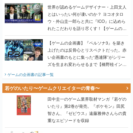
世界が認めるゲームデザイナー・上田文人
とはいったい何が凄いのか？ ヨコオタロ
ウ・外山圭一郎らと共に『ICO』に込めら
れたこだわりを語り尽くす！【ゲームの企
画書】
【ゲームの企画書】『ペルソナ3』を築き
上げたのは反骨心とリスペクトだった。赤
い企画書のもとに集った“愚連隊”がシリー
ズを生まれ変わらせるまで【橋野桂インタ
ビュー】
ゲームの企画書
の記事一覧
若ゲのいたり〜ゲームクリエイターの青春〜
田中圭一のゲーム業界取材マンガ『若ゲの
いたり』第2巻が発売。『ポケモン』田尻
智さん、『ゼビウス』遠藤雅伸さんらの貴
重なエピソードを収録