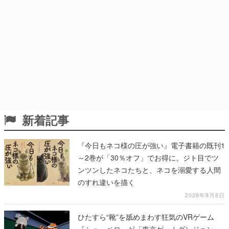
新着記事
『今日もネコ様の圧が強い』電子書籍の既刊1
～2巻が「30％オフ」でお得に。ジト目でツ
ンツンしたネコたちと、ネコを溺愛する人間
のすれ違いを描く
2026年8月8日
ひたすら“靴”を舐めまわす狂気のVRゲーム