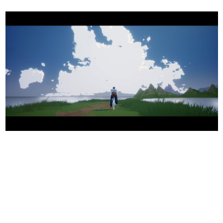
日本のコンテンツ産業やカルチャーに与えた影響を探る企
画です。
日本モバイルゲーム産業史
日本のモバイルゲーム史における主要なトピック・タイト
ルを網羅するほか、開発者へのインタビューや識者による
解説を掲載。約20年の歴史が一望できる決定版！
若ゲのいたり〜ゲームクリエイターの青春〜
『うつヌケ』『ペンと箸』等で知られるマンガ家・田中圭
一先生によるゲーム業界レポートマンガです。
なんでゲームは面白い？
ゲーム開発者・hamatsu氏がゲームの魅力を画面や操作の
具体的な形から解き明かしていく、硬派で骨太な評論連載
です。
ゲームが変えた日本語
「経験値」「裏技」「ラスボス」… ゲームにまつわる言葉
の起源や用法の変遷を、コンピューター文化史研究家・タ
イニーP氏が徹底調査。
カテゴリ
特集記事