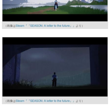
（画像は
Steam『『SEASON: A letter to the future』』
より）
（画像は
Steam『『SEASON: A letter to the future』』
より）