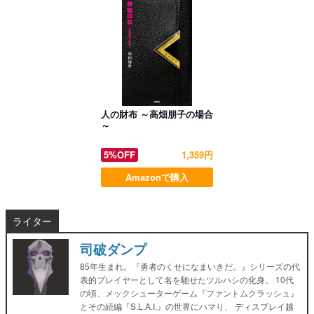
人の財布 ～高畑朋子の場合
～
5%OFF
1,359円
Amazonで購入
ライター
司破ダンプ
85年生まれ。『勇者のくせになまいきだ。』シリーズの代
表的プレイヤーとして名を馳せたツルハシの化身。 10代
の頃、メックシューターゲーム『ファントムクラッシュ』
とその続編『S.L.A.I.』の世界にハマり、 ディスプレイ越