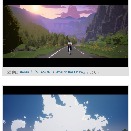
（画像は
Steam『『SEASON: A letter to the future』』
より）