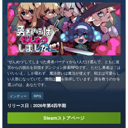
“ぜんめつ”してしまった勇者パーティから1人だけ選んで、ともに迷
宮からの脱出を目指すダンジョン探索RPGです。 ただし勇者は「は
い/いいえ」しか喋れず、魔法使いは魔法が使えず、戦士は可愛らし
い人形になっていて、僧侶は██を崇拝しています。誰を救うのかを
選ぶのは、あなたです。
インディー
RPG
リリース日：2026年第4四半期
Steamストアページ