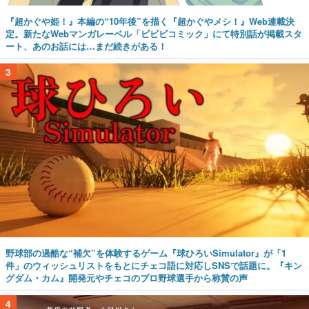
『超かぐや姫！』本編の“10年後”を描く『超かぐやメシ！』Web連載決
定。新たなWebマンガレーベル「ビビビコミック」にて特別話が掲載スタ
ート、あのお話には…まだ続きがある！
3
野球部の過酷な“補欠”を体験するゲーム『球ひろいSimulator』が「1
件」のウィッシュリストをもとにチェコ語に対応しSNSで話題に。『キン
グダム・カム』開発元やチェコのプロ野球選手から称賛の声
4