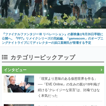
『ファイナルファンタジーⅦ リベレーション』の新映像が8月26日早朝に
公開へ。『FF7』リメイクシリーズの完結編、「gamescom」のオープニ
ングナイトライブにてディレクターの浜口直樹氏が登壇する予定
カテゴリーピックアップ
インタビュー
「現実より意味のある仮想世界を作る」
──『EVE Online』の生みの親が18年掲げ
続ける”クレイジーな宣言”は、比喩ではな
く本気だった