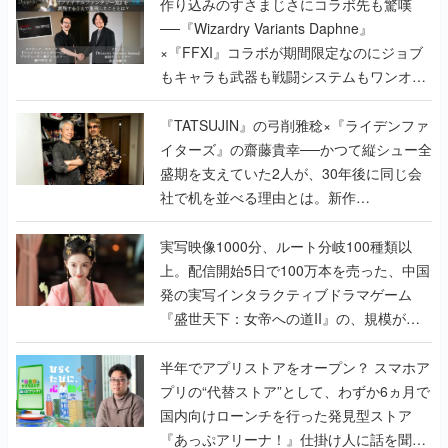
作り込みのすさまじさにコラボ先も驚嘆
──『Wizardry Variants Daphne』
×『FFXI』コラボが期間限定なのにジョブ
もキャラも武器も戦闘システムもワンオフ
で作り込まれた理由を両ディレクターに聞
く
『TATSUJIN』の弓削雅稔×『ライデンファ
イターズ』の齋藤貴幸──かつて縦シュー全
盛期を支えていた2人が、30年後に同じ会
社で机を並べる理由とは。新作
『TATSUJIN EXTREME』で初タッグを組
んだレジェンド2人に訊く開発秘話
実写映像1000分、ルート分岐100種類以
上。配信開始5日で100万本を売った、中国
発の実写インタラクティブドラマゲーム
『盛世天下：女帝への道II』の、規模が違
うこだわりをプロデューサーに聞いた
半年でアプリストアをオープン？ スマホア
プリの“代替ストア”として、わずか6ヵ月で
国内向けローンチを行った発見型ストア
『あっぷアリーナ！』仕掛け人に話を聞い