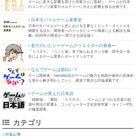
ゲームに多大な影響を受けた作家さんに取材し、ゲームが日本
のコンテンツ産業やカルチャーに与えた影響を探る企画です。
日本モバイルゲーム産業史
日本のモバイルゲーム史における主要なトピック・タイトルを
網羅するほか、開発者へのインタビューや識者による解説を掲
載。約20年の歴史が一望できる決定版！
若ゲのいたり〜ゲームクリエイターの青春〜
『うつヌケ』『ペンと箸』等で知られるマンガ家・田中圭一先
生によるゲーム業界レポートマンガです。
なんでゲームは面白い？
ゲーム開発者・hamatsu氏がゲームの魅力を画面や操作の具体的
な形から解き明かしていく、硬派で骨太な評論連載です。
ゲームが変えた日本語
「経験値」「裏技」「ラスボス」… ゲームにまつわる言葉の起
源や用法の変遷を、コンピューター文化史研究家・タイニーP氏
が徹底調査。
カテゴリ
特集記事