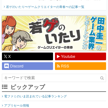
開く。業界の快男児・松山 洋に流れる血は
若ゲのいたり〜ゲームクリエイターの青春〜
の記事一覧
『少年ジャンプ』色だった【若ゲのいた
り】
X
Youtube
Discord
RSS
ピックアップ
電ファミのいま読まれている記事ランキング
アプリセール情報