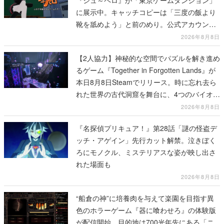
『シュ～ペロ』が「東京ゲームダンジョン」
に展示中。キャッチコピーは「三度の飯より
靴を舐めよう」と前のめり。公式アカウント
も開設され、2026年リリースに向けて開発中
2026年8月8日
【2人協力】神秘的な空間でパズルを解き進め
るゲーム『Together in Forgotten Lands』が
本日8月8日Steamでリリース。時に忘れ去ら
れた世界の古代洞窟を舞台に、4つのバイオー
ムを探索しながら脱出を目指す
2026年8月8日
『名探偵プリキュア！』第28話「謎の怪盗デ
ッチ・アゲイン」先行カット解禁。泣きぼく
ろにモノクル、ミステリアスな姿が映し出さ
れた場面も
2026年8月8日
“船倉の神”に培養肉を与えて楽園を目指す異
色のホラーゲーム『器に喰わせろ』の体験版
が配信開始。目的地は700光年先にある「ニ