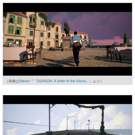
（画像は
Steam『『SEASON: A letter to the future』』
より）