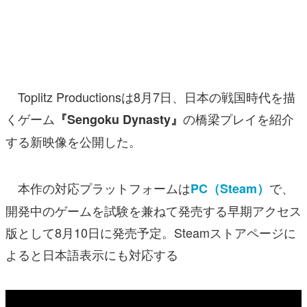
マンガ
女性向け
アプリレビュー
Toplitz Productionsは8月7日、日本の戦国時代を描
その他
くゲーム
の橋梁プレイを紹介
『Sengoku Dynasty』
する新映像を公開した。
電ファミニコゲーマーとは？
運営：株式会社マレ
本作の対応プラットフォームは
で、
PC（Steam）
開発中のゲームを試験を兼ねて発売する早期アクセス
版として8月10日に発売予定。Steamストアページに
よると日本語表示にも対応する