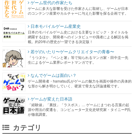
ゲーム世代の作家たち
ゲームに多大な影響を受けた作家さんに取材し、ゲームが日本
のコンテンツ産業やカルチャーに与えた影響を探る企画です。
日本モバイルゲーム産業史
日本のモバイルゲーム史における主要なトピック・タイトルを
網羅するほか、開発者へのインタビューや識者による解説を掲
載。約20年の歴史が一望できる決定版！
若ゲのいたり〜ゲームクリエイターの青春〜
『うつヌケ』『ペンと箸』等で知られるマンガ家・田中圭一先
生によるゲーム業界レポートマンガです。
なんでゲームは面白い？
ゲーム開発者・hamatsu氏がゲームの魅力を画面や操作の具体的
な形から解き明かしていく、硬派で骨太な評論連載です。
ゲームが変えた日本語
「経験値」「裏技」「ラスボス」… ゲームにまつわる言葉の起
源や用法の変遷を、コンピューター文化史研究家・タイニーP氏
が徹底調査。
カテゴリ