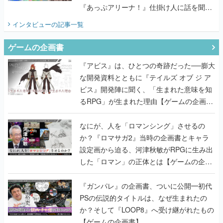
『あっぷアリーナ！』仕掛け人に話を聞い
てみた
インタビュー
の記事一覧
ゲームの企画書
『アビス』は、ひとつの奇跡だった──膨大
な開発資料とともに『テイルズ オブ ジ ア
ビス』開発陣に聞く、「生まれた意味を知
るRPG」が生まれた理由【ゲームの企画
書】
なにが、人を「ロマンシング」させるの
か？『ロマサガ2』当時の企画書とキャラ
設定画から迫る、河津秋敏がRPGに生み出
した「ロマン」の正体とは【ゲームの企画
書】
『ガンパレ』の企画書、ついに公開━初代
PSの伝説的タイトルは、なぜ生まれたの
か？そして『LOOP8』へ受け継がれたもの
【ゲームの企画書】