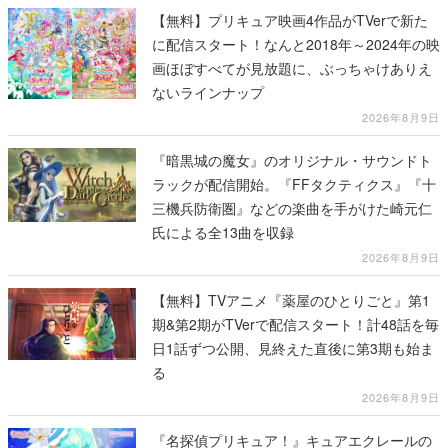
【無料】プリキュア映画4作品がTVerで新た
に配信スタート！なんと2018年～2024年の映
画ほぼすべてが見放題に、ぶっちゃけありえ
ないラインナップ
2026年8月9日
『暗黒城の魔女』のオリジナル・サウンドト
ラックが配信開始。『FFタクティクス』『十
三機兵防衛圏』などの楽曲を手がけた崎元仁
氏による全13曲を収録
2026年8月9日
【無料】TVアニメ『薬屋のひとりごと』第1
期&第2期がTVerで配信スタート！計48話を毎
日1話ずつ公開、見終えた直後に第3期も始ま
る
2026年8月9日
『名探偵プリキュア！』キュアエクレールの