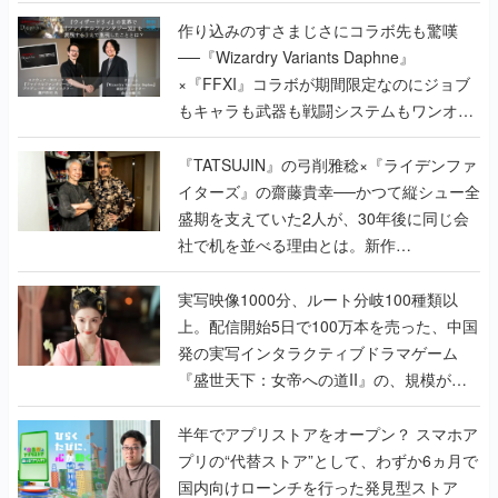
作り込みのすさまじさにコラボ先も驚嘆
──『Wizardry Variants Daphne』
×『FFXI』コラボが期間限定なのにジョブ
もキャラも武器も戦闘システムもワンオフ
で作り込まれた理由を両ディレクターに聞
く
『TATSUJIN』の弓削雅稔×『ライデンファ
イターズ』の齋藤貴幸──かつて縦シュー全
盛期を支えていた2人が、30年後に同じ会
社で机を並べる理由とは。新作
『TATSUJIN EXTREME』で初タッグを組
んだレジェンド2人に訊く開発秘話
実写映像1000分、ルート分岐100種類以
上。配信開始5日で100万本を売った、中国
発の実写インタラクティブドラマゲーム
『盛世天下：女帝への道II』の、規模が違
うこだわりをプロデューサーに聞いた
半年でアプリストアをオープン？ スマホア
プリの“代替ストア”として、わずか6ヵ月で
国内向けローンチを行った発見型ストア