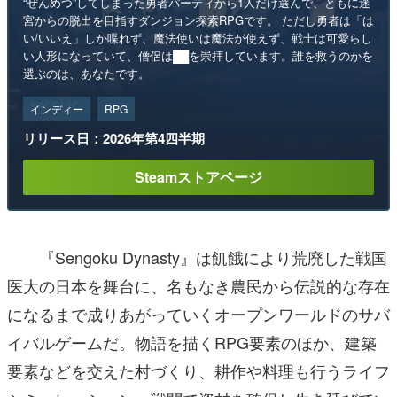
“ぜんめつ”してしまった勇者パーティから1人だけ選んで、ともに迷
宮からの脱出を目指すダンジョン探索RPGです。 ただし勇者は「は
い/いいえ」しか喋れず、魔法使いは魔法が使えず、戦士は可愛らし
い人形になっていて、僧侶は██を崇拝しています。誰を救うのかを
選ぶのは、あなたです。
インディー
RPG
リリース日：2026年第4四半期
Steamストアページ
『Sengoku Dynasty』は飢餓により荒廃した戦国
医大の日本を舞台に、名もなき農民から伝説的な存在
になるまで成りあがっていくオープンワールドのサバ
イバルゲームだ。物語を描くRPG要素のほか、建築
要素などを交えた村づくり、耕作や料理も行うライフ