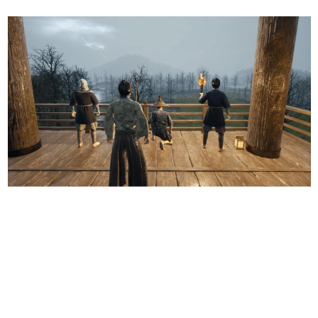
日本のコンテンツ産業やカルチャーに与えた影響を探る企
画です。
日本モバイルゲーム産業史
日本のモバイルゲーム史における主要なトピック・タイト
ルを網羅するほか、開発者へのインタビューや識者による
解説を掲載。約20年の歴史が一望できる決定版！
若ゲのいたり〜ゲームクリエイターの青春〜
『うつヌケ』『ペンと箸』等で知られるマンガ家・田中圭
一先生によるゲーム業界レポートマンガです。
なんでゲームは面白い？
ゲーム開発者・hamatsu氏がゲームの魅力を画面や操作の
具体的な形から解き明かしていく、硬派で骨太な評論連載
です。
ゲームが変えた日本語
「経験値」「裏技」「ラスボス」… ゲームにまつわる言葉
の起源や用法の変遷を、コンピューター文化史研究家・タ
イニーP氏が徹底調査。
カテゴリ
特集記事