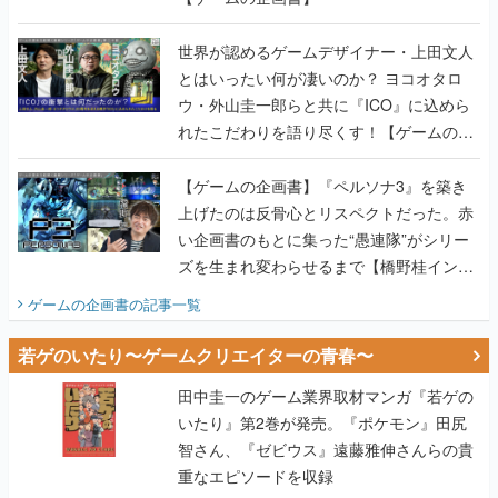
世界が認めるゲームデザイナー・上田文人
とはいったい何が凄いのか？ ヨコオタロ
ウ・外山圭一郎らと共に『ICO』に込めら
れたこだわりを語り尽くす！【ゲームの企
画書】
【ゲームの企画書】『ペルソナ3』を築き
上げたのは反骨心とリスペクトだった。赤
い企画書のもとに集った“愚連隊”がシリー
ズを生まれ変わらせるまで【橋野桂インタ
ビュー】
ゲームの企画書
の記事一覧
若ゲのいたり〜ゲームクリエイターの青春〜
田中圭一のゲーム業界取材マンガ『若ゲの
いたり』第2巻が発売。『ポケモン』田尻
智さん、『ゼビウス』遠藤雅伸さんらの貴
重なエピソードを収録