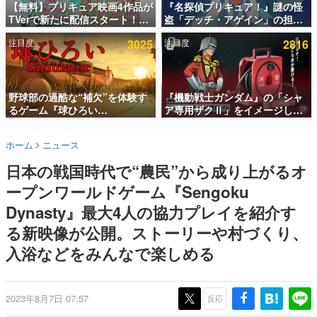
【無料】プリキュア映画4作品が
『名探偵プリキュア！』謎の怪
TVerで新たに配信スタート！な
盗「デッチ・アゲイン」の担当
インタビュー
んと2018年～2024年の映画ほぼ
キャストは天﨑滉平さんと判
注目度
3025
注目度
2816
すべてが見放題に、ぶっちゃけ
明。『Re:ゼロから始める異世
連載・特集一覧
ありえないラインナップ
界生活』オットー役、『ヒプノ
シスマイク』山田三郎役など
殿堂入り記事
SNS拡散数が数千以上！ ページビュー数万以上！ などな
野球部の過酷な“補欠”を体験す
『機動戦士ガンダム』の「シャ
ど。多くの人々に読まれた、電ファミ渾身の“殿堂入り”記
るゲーム『球ひろい
ア専用ザクⅡ」をイメージした
事をまとめました。
Simulator』が「1件」のウィッ
散水ホースリールが予約開始。
シュリストをもとにチェコ語に
本体にはシャアのパーソナルマ
ゲームの企画書
ホーム
ニュース
対応しSNSで話題に。『キング
ークやジオン公国軍のエンブレ
名作ゲームクリエイターの方々に製作時のエピソードをお
聞きし、ヒットする企画（ゲーム）とは何か？を探ってい
ダム・カム』開発元やチェコの
ム、型式番号などを配置
日本の戦国時代で“農民”から成り上がるオ
きます。
プロ野球選手から称賛の声
ープンワールドゲーム『Sengoku
赫本
この物語を解いてはいけない。『赫本』は、〈試験問題〉
Dynasty』最大4人の協力プレイを紹介す
の形をした短編ホラー小説集です。
る新映像が公開。ストーリーや村づくり、
入浴などをみんなで楽しめる
新世代に訊く
これからのデジタルゲーム市場を担う若きクリエイター達
の姿を追い、彼らのルーツと情熱を探っていきます。
2023年8月7日 07:57
反応
ゲーム世代の作家たち
ゲームに多大な影響を受けた作家さんに取材し、ゲームが