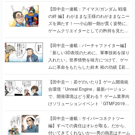
【田中圭一連載：アイマス/ガンダム 戦場
の絆 編】わがままな王様のわがままなニー
ズを満たす！──小山順一朗が貫く姿勢に、
ゲームクリエイターとしての矜持を見た
【若ゲのいたり最終回】
【田中圭一連載：バーチャファイター編】
「新しい3D表現のために、軍事技術を採り
入れたい」世界情勢を味方につけて、ゲー
ムに革命をもたらした鈴木 裕の功績【若ゲ
のいたり】
【田中圭一：若ゲのいたり】ゲーム開発統
合環境「Unreal Engine」最新バージョン
で、開発環境はどう変わる？ ゲーム業界向
けソリューションイベント「GTMF2019」
に行って、より理解を深めよう【PR】
【田中圭一連載：サイバーコネクトツー
編】すべての責任はオレが取る。だから、
付いてきてくれないか──男の熱意はチーム