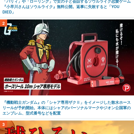
「パリィ」や「ローリング」で女の子と会話するソウルライク恋愛ゲーム
『小早川さんはソウルライク』無料公開。返事に失敗すると「YOU
DIED」
2
『機動戦士ガンダム』の「シャア専用ザクⅡ」をイメージした散水ホース
リールが予約開始。本体にはシャアのパーソナルマークやジオン公国軍の
エンブレム、型式番号などを配置
3