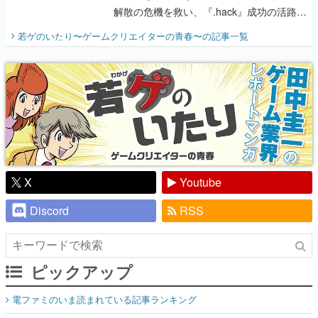
解散の危機を救い、『.hack』成功の活路を
開く。業界の快男児・松山 洋に流れる血は
若ゲのいたり〜ゲームクリエイターの青春〜
の記事一覧
『少年ジャンプ』色だった【若ゲのいた
り】
X
Youtube
Discord
RSS
ピックアップ
電ファミのいま読まれている記事ランキング