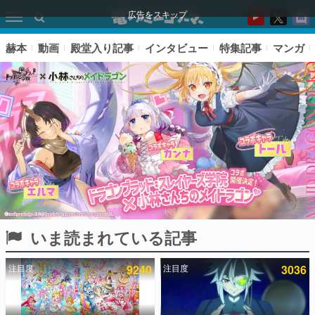
広告をスキップ
赫本
動画
殿堂入り記事
インタビュー
特集記事
マンガ
いま読まれている記事
ピックアップ
注目度
9240
注目度
3036
電ファミのいま読まれている記事ランキング
アプリセール情報